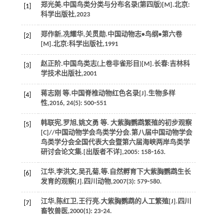
郑光美.
中国鸟类分类与分布名录(第四版)
[M].北京:
[1]
科学出版社,
2023
郑作新,冼耀华,关贯勋.
中国动物志•鸟纲•第六卷
[2]
[M].北京:科学出版社,
1991
赵正阶.
中国鸟类志(上卷非雀形目)
[M].长春:吉林科
[3]
学技术出版社,
2001
蒋志刚
等
.中国脊椎动物红色名录[J].
生物多样
[4]
性
,
2016
,
24
(5): 500⁃551
韩联宪,罗旭,姚文勇
等
. 大紫胸鹦鹉繁殖的初步观察
[5]
[C]//中国动物学会鸟类学分会.第八届中国动物学会
鸟类学分会全国代表大会暨第六届海峡两岸鸟类学
研讨会论文集.[出版者不详],
2005
: 158⁃163.
江华,李洪文,吴孔菊,
等
.自然孵育下大紫胸鹦鹉生长
[6]
发育的观察[J].
四川动物
,
2007
(3): 579⁃580.
江华,陈红卫,王行亮.大紫胸鹦鹉的人工繁殖[J].
四川
[7]
畜牧兽医
,
2000
(1): 23⁃24.