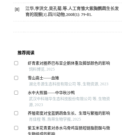
江华,李洪文,吴孔菊,
等
.人工育雏大紫胸鹦鹉生长发
[8]
育的观察[J].
四川动物
,
2008
(1): 79⁃81.