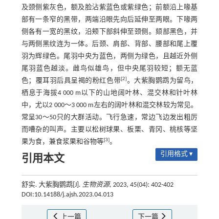
及颈侧紫灰色，额及脸沾紫蓝色或紫绿色；前额沿上喙基
部有一条窄的黑带，两端沿眼先向后延伸至两眼。下喙两
侧各有一宽的黑纹，沿颊下部斜伸至颈侧。颏部黑色，并
与两侧黑纹连为一体。后颈、肩部、背部、腰部和尾上覆
羽为辉绿色。尾羽中央为蓝色，两侧为绿色，且越近外侧
尾羽蓝色越淡。雌鸟似雄鸟，但中央尾羽较短；额无蓝
[2]
色；覆耳羽后具呈褐的粉红色带
。大紫胸鹦鹉为留鸟，
栖息于海拔4 000 m以下的山地阔叶林、混交林和针叶林
中，尤以2 000～3 000 m左右的阔叶林和混交林较为常见。
常呈30～50只的大群活动。飞行急速，常边飞边发出粗厉
而嘈杂的叫声。主要以松树球果、板栗、青冈、桃核等坚
[3]
果为食，兼食浆果和谷物等
。
引用格式 ▾
引用本文
舒实. 大紫胸鹦鹉[J].
生物资源
, 2023, 45(04): 402-402
DOI:10.14188/j.ajsh.2023.04.013
上一篇
下一篇