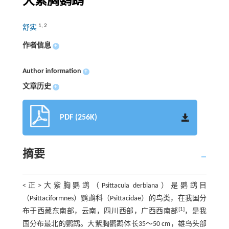
大紫胸鹦鹉
1
,
2
舒实
作者信息
+
Author information
+
文章历史
+
PDF (256K)
摘要
<正>大紫胸鹦鹉（Psittacula derbiana）是鹦鹉目
（Psittaciformnes）鹦鹉科（Psittacidae）的鸟类，在我国分
[1]
布于西藏东南部，云南，四川西部，广西西南部
，是我
国分布最北的鹦鹉。大紫胸鹦鹉体长35～50 cm，雄鸟头部