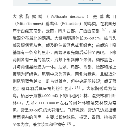
大紫胸鹦鹉（
Psittacula derbiana
）是鹦鹉目
（Psittaciformnes）鹦鹉科（Psittacidae）的鸟类，在我国分
［
1
］
布于西藏东南部，云南，四川西部，广西西南部
，是
我国分布最北的鹦鹉。大紫胸鹦鹉体长35~50 cm，雄鸟头
部及颈侧紫灰色，额及脸沾紫蓝色或紫绿色；前额沿上喙
基部有一条窄的黑带，两端沿眼先向后延伸至两眼。下喙
两侧各有一宽的黑纹，沿颊下部斜伸至颈侧。颏部黑色，
并与两侧黑纹连为一体。后颈、肩部、背部、腰部和尾上
覆羽为辉绿色。尾羽中央为蓝色，两侧为绿色，且越近外
侧尾羽蓝色越淡。雌鸟似雄鸟，但中央尾羽较短；额无蓝
［
2
］
色；覆耳羽后具呈褐的粉红色带
。大紫胸鹦鹉为留
鸟，栖息于海拔4 000 m以下的山地阔叶林、混交林和针叶
林中，尤以2 000~3 000 m左右的阔叶林和混交林较为常
见。常呈30~50只的大群活动。飞行急速，常边飞边发出粗
厉而嘈杂的叫声。主要以松树球果、板栗、青冈、桃核等
［
3
］
坚果为食，兼食浆果和谷物等
。