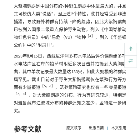
大紫胸鹦鹉是中国分布的9种野生鹦鹉中体型最大的，并且
其可模仿人类“说话”，因上述2个特性，使其经常受到非法
捕猎，导致野外种群有持续下降的趋势，因此大紫胸鹦鹉
已被列入国家二级重点保护野生动物，列入《中国脊椎动
［
4
］
物红色名录》中的“易危（VU）”物种
，列入《华盛顿
公约》中的“附录Ⅱ”。
2023年8月15日，西藏尼洋河多布水电站后评价课题组多布
水电站库区右岸的娘萨村附近多次目击并拍摄到大紫胸鹦
鹉，其中单次记录最大数量达133只，如此大规模的种群实
属罕见。截止目前对于野生大紫胸鹦鹉仅在繁殖行为等方
［
5
，
6
］
面有少量报道
，笼养繁殖研究也仅有一些零星报道
［
7
，
8
］
，对大紫胸鹦鹉的分布、行为等研究较少，特别是
对雅鲁藏布江流域分布的种群还知之甚少，亟待进一步研
究。
参考文献
原文顺序
|
出版日期
|
本文引用