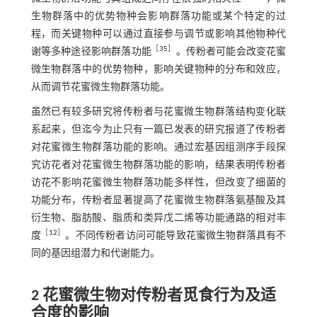
生物群落中的优势物种会影响群落功能或某个特定的过
程，而关键物种可以通过直接参与调节或影响其他物种代
［
35
］
谢等多种途径影响群落功能
。传粉者可能会改变花蜜
微生物群落中的优势物种，影响关键物种的分布和效应，
从而调节花蜜微生物群落功能。
虽然已有较多研究将传粉者与花蜜微生物群落结构变化联
系起来，但迄今为止只有一篇已发表的研究报道了传粉者
对花蜜微生物群落功能的影响。通过宏基因组测序手段探
究访花者对花蜜微生物群落功能的影响，结果表明传粉者
访花不影响花蜜微生物群落功能多样性，但改变了细菌的
功能分布，传粉者显著提高了花蜜微生物群落氨基酸及其
衍生物、脂肪酸、脂质和类异戊二烯等功能通路的相对丰
［
12
］
度
。不同传粉者访问可能导致花蜜微生物群落具有不
同的基因组潜力和代谢能力。
2 花蜜微生物对传粉者觅食行为及适
合度的影响