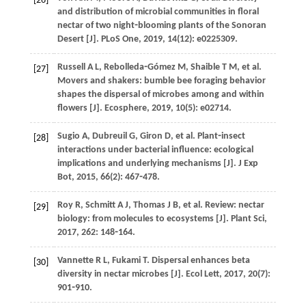
[26]
and distribution of microbial communities in floral
nectar of two night⁃blooming plants of the Sonoran
Desert [J].
PLoS One
,
2019
,
14
(12): e0225309.
Russell
A L
,
Rebolleda⁃Gómez
M
,
Shaible
T M
,
et al
.
[27]
Movers and shakers: bumble bee foraging behavior
shapes the dispersal of microbes among and within
flowers [J].
Ecosphere
,
2019
,
10
(5): e02714.
Sugio
A
,
Dubreuil
G
,
Giron
D
,
et al
. Plant⁃insect
[28]
interactions under bacterial influence: ecological
implications and underlying mechanisms [J].
J Exp
Bot
,
2015
,
66
(2): 467⁃478.
Roy
R
,
Schmitt
A J
,
Thomas
J B
,
et al
. Review: nectar
[29]
biology: from molecules to ecosystems [J].
Plant Sci
,
2017
,
262
: 148⁃164.
Vannette
R L
,
Fukami
T
. Dispersal enhances beta
[30]
diversity in nectar microbes [J].
Ecol Lett
,
2017
,
20
(7):
901⁃910.