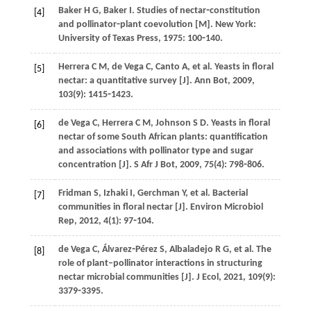
Baker
H G
,
Baker
I
.
Studies of nectar⁃constitution
[4]
and pollinator⁃plant coevolution
[M]. New York:
University of Texas Press,
1975
: 100⁃140.
Herrera
C M
,
de Vega
C
,
Canto
A
,
et al
. Yeasts in floral
[5]
nectar: a quantitative survey [J].
Ann Bot
,
2009
,
103
(9): 1415⁃1423.
de Vega
C
,
Herrera
C M
,
Johnson
S D
. Yeasts in floral
[6]
nectar of some South African plants: quantification
and associations with pollinator type and sugar
concentration [J].
S Afr J Bot
,
2009
,
75
(4): 798⁃806.
Fridman
S
,
Izhaki
I
,
Gerchman
Y
,
et al
. Bacterial
[7]
communities in floral nectar [J].
Environ Microbiol
Rep
,
2012
,
4
(1): 97⁃104.
de Vega
C
,
Álvarez⁃Pérez
S
,
Albaladejo
R G
,
et al
. The
[8]
role of plant–pollinator interactions in structuring
nectar microbial communities [J].
J Ecol
,
2021
,
109
(9):
3379⁃3395.