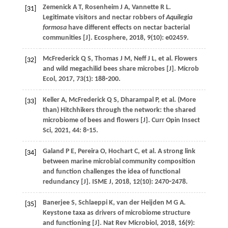
Zemenick
A T
,
Rosenheim
J A
,
Vannette
R L
.
[31]
Legitimate visitors and nectar robbers of
Aquilegia
formosa
have different effects on nectar bacterial
communities [J].
Ecosphere
,
2018
,
9
(10): e02459.
McFrederick
Q S
,
Thomas
J M
,
Neff
J L
,
et al
. Flowers
[32]
and wild megachilid bees share microbes [J].
Microb
Ecol
,
2017
,
73
(1): 188⁃200.
Keller
A
,
McFrederick
Q S
,
Dharampal
P
,
et al
. (More
[33]
than) Hitchhikers through the network: the shared
microbiome of bees and flowers [J].
Curr Opin Insect
Sci
,
2021
,
44
: 8⁃15.
Galand
P E
,
Pereira
O
,
Hochart
C
,
et al
. A strong link
[34]
between marine microbial community composition
and function challenges the idea of functional
redundancy [J].
ISME J
,
2018
,
12
(10): 2470⁃2478.
Banerjee
S
,
Schlaeppi
K
,
van der Heijden
M G A
.
[35]
Keystone taxa as drivers of microbiome structure
and functioning [J].
Nat Rev Microbiol
,
2018
,
16
(9):