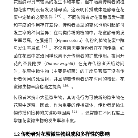
花蜜酵母具有较高的发生率和丰度，但在隔离传粉者的植
物花蜜中则没有发现酵母菌，这表明传播载体是酵母在花
［
19
］
蜜中定殖的必要条件
。不同传粉者对花蜜酵母发生率
和丰度的作用存在差异，传粉者类型的变化也能引起酵母
发生率的种间差异：在鸟类传粉的植物中，花蜜酵母的发
生率最高，在膜翅目（Hymenoptera）传粉的植物花蜜中酵
［
6
］
母发生率最低
。不仅真菌需要传粉者在花间传播，细
菌在花蜜中定殖同样也离不开传粉者的扩散作用。夜间开
花的圣曼陀罗（
Datura wrightii
）在允许传粉者天蛾访问
时，花蜜中微生物（主要是细菌）的丰度显著高于没有传
粉者访问的处理组，并且随着传粉者访花时间的增长，花
［
26
］
蜜微生物丰度也随之提高
。
传粉者常携带大量微生物，其访花行为可使新的微生物在
花蜜中定殖。因此，作为重要的传播载体，传粉者是微生
［
23
］
物传播和接种的关键影响因素
，通常能在不同程度上
增加花蜜微生物的发生率和丰度。
1.2 传粉者对花蜜微生物组成和多样性的影响