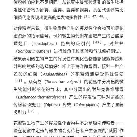
传粉者响应也不尽相同。从花蜜中最常检测到的微生物挥
发性化合物为醇类、醛类、酯类和酮类，真菌代谢通常比
［
21
，
47
，
48
］
细菌代谢表现出更高的挥发物多样性
。
对传粉者来说，微生物发酵产生的挥发性化合物可能是花
蜜资源的指示信号，例如微生物代谢花蜜糖产生的乙酸是
［
49
］
鳞翅目（Lepidoptera）昆虫的吸引剂
。对熊蜂
（
Bombus impatiens
）进行触角电位实验和气味偏好测试，
结果表明微生物产生的挥发性有机化合物能够被熊蜂感知
并影响熊蜂的选择偏好：相比于海洋酵母菌，接种一种产
乙酸的细菌（
Asaia
astilbes
）的花蜜溶液更受熊蜂偏爱
［
48
］
。从菊蒿（
Tanacetum vulgare
）的花蜜中分离出的微
生物能够影响花的气味，其中分离出的耐热克鲁维酵母
（
Lachancea thermotolerans
）产生的挥发性气味对菊蒿的
传粉者⁃双翅目（Diptera）库蚊（
Culex pipiens
）产生了显著
［
50
］
吸引力
。
花蜜微生物产生的挥发性化合物并不总是吸引传粉者，一
些在花蜜中定殖的微生物会对传粉者产生强烈的“威慑”作