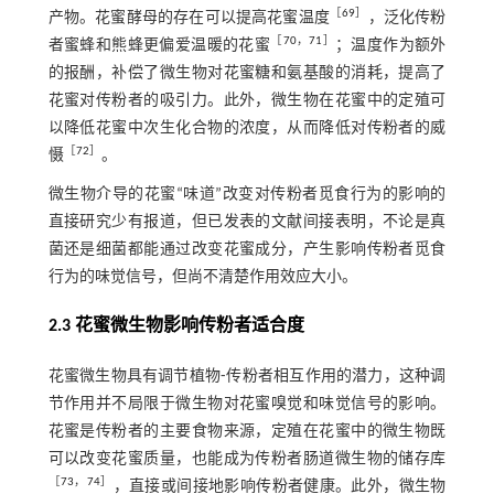
［
69
］
产物。花蜜酵母的存在可以提高花蜜温度
，泛化传粉
［
70
，
71
］
者蜜蜂和熊蜂更偏爱温暖的花蜜
；温度作为额外
的报酬，补偿了微生物对花蜜糖和氨基酸的消耗，提高了
花蜜对传粉者的吸引力。此外，微生物在花蜜中的定殖可
以降低花蜜中次生化合物的浓度，从而降低对传粉者的威
［
72
］
慑
。
微生物介导的花蜜“味道”改变对传粉者觅食行为的影响的
直接研究少有报道，但已发表的文献间接表明，不论是真
菌还是细菌都能通过改变花蜜成分，产生影响传粉者觅食
行为的味觉信号，但尚不清楚作用效应大小。
2.3 花蜜微生物影响传粉者适合度
花蜜微生物具有调节植物⁃传粉者相互作用的潜力，这种调
节作用并不局限于微生物对花蜜嗅觉和味觉信号的影响。
花蜜是传粉者的主要食物来源，定殖在花蜜中的微生物既
可以改变花蜜质量，也能成为传粉者肠道微生物的储存库
［
73
，
74
］
，直接或间接地影响传粉者健康。此外，微生物