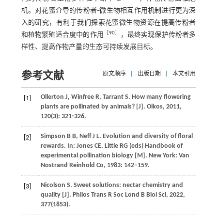
机。对花蜜介导的传粉者⁃微生物相互作用机制进行更为深
入的研究，有利于我们探索花蜜微生物资源在提高传粉者
［
90
］
和植物繁殖适合度中的作用
，最终实现保护传粉者多
样性、提高作物产量的生态可持续发展目标。
参考文献
原文顺序
|
出版日期
|
本文引用
Ollerton
J
,
Winfree
R
,
Tarrant
S
. How many flowering
[1]
plants are pollinated by animals? [J].
Oikos
,
2011
,
120
(3): 321⁃326.
Simpson
B B
,
Neff
J L
. Evolution and diversity of floral
[2]
rewards. In: Jones CE, Little RG (eds)
Handbook of
experimental pollination biology
[M]. New York: Van
Nostrand Reinhold Co,
1983
: 142–159.
Nicolson
S
. Sweet solutions: nectar chemistry and
[3]
quality [J].
Philos Trans R Soc Lond B Biol Sci
,
2022
,
377
(1853).