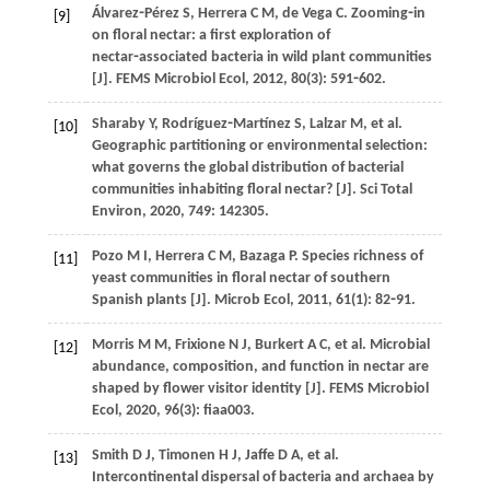
Álvarez⁃Pérez
S
,
Herrera
C M
,
de Vega
C
. Zooming⁃in
[9]
on floral nectar: a first exploration of
nectar⁃associated bacteria in wild plant communities
[J].
FEMS Microbiol Ecol
,
2012
,
80
(3): 591⁃602.
Sharaby
Y
,
Rodríguez⁃Martínez
S
,
Lalzar
M
,
et al
.
[10]
Geographic partitioning or environmental selection:
what governs the global distribution of bacterial
communities inhabiting floral nectar? [J].
Sci Total
Environ
,
2020
,
749
: 142305.
Pozo
M I
,
Herrera
C M
,
Bazaga
P
. Species richness of
[11]
yeast communities in floral nectar of southern
Spanish plants [J].
Microb Ecol
,
2011
,
61
(1): 82⁃91.
Morris
M M
,
Frixione
N J
,
Burkert
A C
,
et al
. Microbial
[12]
abundance, composition, and function in nectar are
shaped by flower visitor identity [J].
FEMS Microbiol
Ecol
,
2020
,
96
(3): fiaa003.
Smith
D J
,
Timonen
H J
,
Jaffe
D A
,
et al
.
[13]
Intercontinental dispersal of bacteria and archaea by