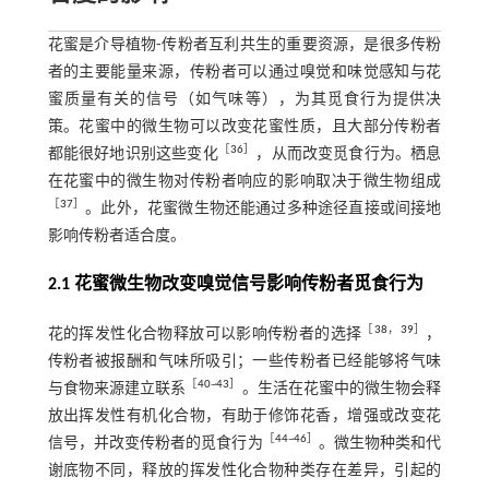
花蜜是介导植物⁃传粉者互利共生的重要资源，是很多传粉
者的主要能量来源，传粉者可以通过嗅觉和味觉感知与花
蜜质量有关的信号（如气味等），为其觅食行为提供决
策。花蜜中的微生物可以改变花蜜性质，且大部分传粉者
［
36
］
都能很好地识别这些变化
，从而改变觅食行为。栖息
在花蜜中的微生物对传粉者响应的影响取决于微生物组成
［
37
］
。此外，花蜜微生物还能通过多种途径直接或间接地
影响传粉者适合度。
2.1 花蜜微生物改变嗅觉信号影响传粉者觅食行为
［
38
，
39
］
花的挥发性化合物释放可以影响传粉者的选择
，
传粉者被报酬和气味所吸引；一些传粉者已经能够将气味
［
40
~
43
］
与食物来源建立联系
。生活在花蜜中的微生物会释
放出挥发性有机化合物，有助于修饰花香，增强或改变花
［
44
~
46
］
信号，并改变传粉者的觅食行为
。微生物种类和代
谢底物不同，释放的挥发性化合物种类存在差异，引起的