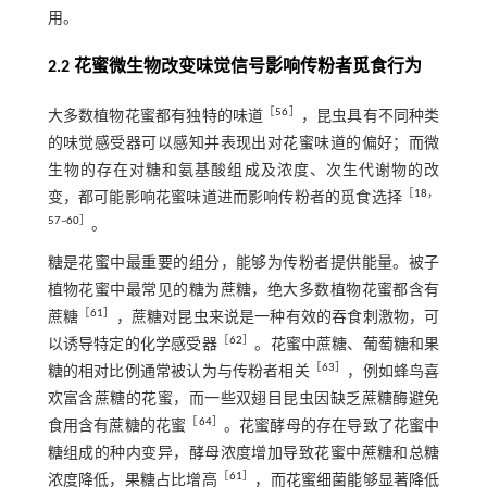
用。
2.2 花蜜微生物改变味觉信号影响传粉者觅食行为
［
56
］
大多数植物花蜜都有独特的味道
，昆虫具有不同种类
的味觉感受器可以感知并表现出对花蜜味道的偏好；而微
生物的存在对糖和氨基酸组成及浓度、次生代谢物的改
［
18
，
变，都可能影响花蜜味道进而影响传粉者的觅食选择
57
~
60
］
。
糖是花蜜中最重要的组分，能够为传粉者提供能量。被子
植物花蜜中最常见的糖为蔗糖，绝大多数植物花蜜都含有
［
61
］
蔗糖
，蔗糖对昆虫来说是一种有效的吞食刺激物，可
［
62
］
以诱导特定的化学感受器
。花蜜中蔗糖、葡萄糖和果
［
63
］
糖的相对比例通常被认为与传粉者相关
，例如蜂鸟喜
欢富含蔗糖的花蜜，而一些双翅目昆虫因缺乏蔗糖酶避免
［
64
］
食用含有蔗糖的花蜜
。花蜜酵母的存在导致了花蜜中
糖组成的种内变异，酵母浓度增加导致花蜜中蔗糖和总糖
［
61
］
浓度降低，果糖占比增高
，而花蜜细菌能够显著降低