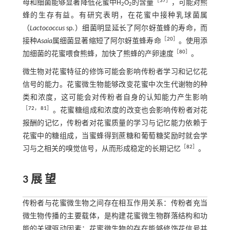
［
37
］
母和细菌能够显著降低花蜜中H
O
的含量
，可能对熊
2
2
蜂的生存有益。有研究表明，在花蜜中接种乳球菌属
（
Lactococcus
sp.）细菌明显延长了阿尔蚜茧蜂的寿命，而
［
20
］
接种
Asaia
属细菌显著缩短了阿尔蚜茧蜂寿命
。使用添
［
80
］
加细菌的花蜜喂食熊蜂，加快了熊蜂的产卵速度
。
微生物对花蜜特征的修饰可能会影响传粉者学习和记忆花
信号的能力。花蜜微生物能够改变花蜜中次生代谢物的种
类和浓度，这可能会对传粉者自身的认知能力产生影响
［
72
，
81
］
。花蜜糖组成和浓度的改变也会影响传粉者对花
报酬的记忆，传粉者对花蜜质量的学习与记忆能力依赖于
花蜜中的糖组成，当蜜蜂得到蔗糖和葡萄糖奖励时就会学
［
82
］
习与之相关的嗅觉信号，从而形成稳定的长期记忆
。
3 展 望
传粉者与花蜜微生物之间存在相互作用关系：传粉者充当
微生物传播的主要载体，是构建花蜜微生物群落结构和功
能的关键驱动因素；花蜜微生物的存在能够修饰花信号并