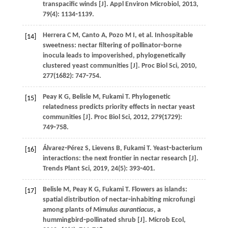
transpacific winds [J].
Appl Environ Microbiol
,
2013
,
79
(4): 1134⁃1139.
Herrera
C M
,
Canto
A
,
Pozo
M I
,
et al
. Inhospitable
[14]
sweetness: nectar filtering of pollinator⁃borne
inocula leads to impoverished, phylogenetically
clustered yeast communities [J].
Proc Biol Sci
,
2010
,
277
(1682): 747⁃754.
Peay
K G
,
Belisle
M
,
Fukami
T
. Phylogenetic
[15]
relatedness predicts priority effects in nectar yeast
communities [J].
Proc Biol Sci
,
2012
,
279
(1729):
749⁃758.
Álvarez⁃Pérez
S
,
Lievens
B
,
Fukami
T
. Yeast⁃bacterium
[16]
interactions: the next frontier in nectar research [J].
Trends Plant Sci
,
2019
,
24
(5): 393⁃401.
Belisle
M
,
Peay
K G
,
Fukami
T
. Flowers as islands:
[17]
spatial distribution of nectar⁃inhabiting microfungi
among plants of
Mimulus aurantiacus
, a
hummingbird⁃pollinated shrub [J].
Microb Ecol
,