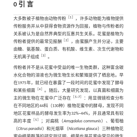
0 引 言
［
1
］
大多数被子植物由动物传粉
，许多动物能为植物提供
传粉服务并从中获得食物资源作为回报，植物与传粉者的
关系被认为是自然界典型的互惠共生关系。花蜜是植物为
［
2
］
传粉者提供的最常见报酬
，由蜜腺产生并分泌，主要
由糖、氨基酸、蛋白质、有机酸、维生素、次生代谢物和
［
3
］
无机离子组成
。
传粉者并不是从花蜜中受益的唯一生物类群，这种富含碳
水化合物的溶液也为微生物生长和繁殖提供了栖息地。早
在1975年，就已经在暴露了一段时间的花蜜中发现了酵母
［
4
］
和某些细菌
。随后，大量研究发现，以真菌和细菌为
［
5
~
7
］
主的微生物在花蜜中广泛存在
：用显微镜检查分布
在不同地区的44科（130种）植物花蜜中的酵母，发现不同
地区花蜜样品的酵母发生率为32%~44%，并且通常具有较
［
5
］
高的丰度
；对扁桃（
Amygdalus communis
）、葡萄柚
（
Citrus paradisi
）和光烟草（
Nicotiana glauca
）三种植物花
蜜中细菌群落的研究则证明，细菌也是花蜜中常见的微生