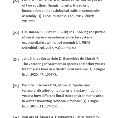
Pozo
M I
,
Lachance
M A
,
Herrera
C M
. Nectar yeasts
[22]
of two southern Spanish plants: the roles of
immigration and physiological traits in community
assembly [J].
FEMS Microbiol Ecol
,
2012
,
80
(2):
281⁃293.
Hausmann
S L
,
Tietjen
B
,
Rillig
M C
. Solving the puzzle
[23]
of yeast survival in ephemeral nectar systems:
exponential growth is not enough [J].
FEMS
Microbiol Ecol
,
2017
,
93
(12): fix150.
Januário da Costa Neto D,
Benevides de Morais
P
.
[24]
The vectoring of
Starmerella
species and other yeasts
by stingless bees in a Neotropical savanna [J].
Fungal
Ecol
,
2020
,
47
: 100973.
Pozo
M I
,
Herrera
C M
,
Alonso
C
. Spatial and
[25]
temporal distribution patterns of nectar⁃inhabiting
yeasts: how different floral microenvironments arise
in winter⁃blooming
Helleborus foetidus
[J].
Fungal
Ecol
,
2014
,
11
: 173⁃180.
von Arx
M
,
Moore
A
,
Davidowitz
G
,
et al
. Diversity