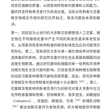
改变花报酬的质量，从而影响传粉者的健康和认知能力，
最终改变传粉者觅食行为和适合度。当前对传粉者与花蜜
微生物相互作用的研究仍然缺乏，很多问题尚未得到解
决。
第一，到目前为止进行的大多数实验都使用人工花蜜，微
生物在不同植物花蜜中产生不同的挥发性或非挥发性信
号，从而差异性影响传粉者的嗅觉和味觉反应的可能性仍
然存在。第二，现有研究大多为单一微生物培养对传粉者
选择偏好的影响，但自然花蜜中存在包含真菌和细菌的动
态微生物群落。通过研究酵母和细菌的单一培养和共培养
对微生物生长及代谢的影响，已经发现多物种微生物群落
的动态可能影响群落代谢和资源质量，因此，研究多种微
［
83
］
生物相互作用对传粉者的影响是十分必要的
。第三，
花蜜微生物影响传粉者觅食行为的研究对象大多集中在泛
化传粉者蜜蜂和熊蜂，但除蜂类外，很多昆虫，如鞘翅目
［
84
］
（Coleoptera）、双翅目、鳞翅目、鸟类
和哺乳动物
［
85
］
都会依赖花蜜作为食物资源，并为植物提供传粉服