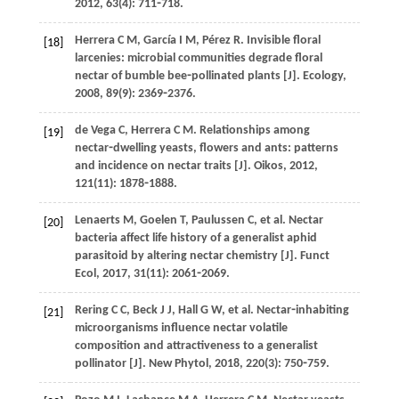
2012
,
63
(4): 711⁃718.
Herrera
C M
,
García
I M
,
Pérez
R
. Invisible floral
[18]
larcenies: microbial communities degrade floral
nectar of bumble bee⁃pollinated plants [J].
Ecology
,
2008
,
89
(9): 2369⁃2376.
de Vega
C
,
Herrera
C M
. Relationships among
[19]
nectar⁃dwelling yeasts, flowers and ants: patterns
and incidence on nectar traits [J].
Oikos
,
2012
,
121
(11): 1878⁃1888.
Lenaerts
M
,
Goelen
T
,
Paulussen
C
,
et al
. Nectar
[20]
bacteria affect life history of a generalist aphid
parasitoid by altering nectar chemistry [J].
Funct
Ecol
,
2017
,
31
(11): 2061⁃2069.
Rering
C C
,
Beck
J J
,
Hall
G W
,
et al
. Nectar⁃inhabiting
[21]
microorganisms influence nectar volatile
composition and attractiveness to a generalist
pollinator [J].
New Phytol
,
2018
,
220
(3): 750⁃759.