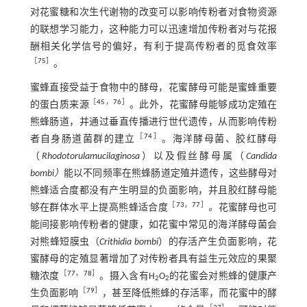
对花蜜糖和次生代谢物的改变可以影响传粉者对食物资源
的联想学习能力，这种能力可以迅速增加传粉者对与花报
酬相关化学信号的偏好，有利于提高传粉者的觅食效率
［
75
］
。
蜜蜂直接受益于食物中的酵母，花蜜酵母可能是蜜蜂重要
［
45
，
76
］
的蛋白质来源
。此外，花蜜酵母能够成功定殖在
熊蜂肠道，并通过垂直传播进行世代遗传，从而影响传粉
［
74
］
者自身肠道菌群的建立
。海洋酵母菌、胶红酵母
（
Rhodotorula
mucilaginosa
）以及假丝酵母属（
Candida
bombi）
能以不同频率在熊蜂肠道定殖并遗传，这些酵母对
熊蜂适合度都没有产生明显的负面影响，并且胶红酵母能
［
73
，
77
］
够在群体水平上提高熊蜂适合度
。
花蜜酵母也可
能间接影响传粉者的健康，如花蜜中常见的海洋酵母菌会
对熊蜂短膜虫（
Crithidia bombi
）的存活产生负面影响，花
蜜酵母的定殖显著增加了对传粉者具有益生元效应的果聚
［
77
，
78
］
糖浓度
。摄入含有H
O
的花蜜会对熊蜂的健康产
2
2
［
79
］
生负面影响
，甚至降低熊蜂的存活率，而花蜜中的酵