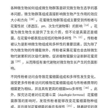
各种微生物如何组成微生物群落是研究微生物生态学的基
本问题，微生物群落组成直接影响微生物产生作用的效应
［
28
］
大小和方向
。花蜜微生物群落组成主要受到传粉者与
［
14
］
花蜜性状（渗透压、pH、次生代谢物等）的影响
。花
蜜为微生物生长提供了生长介质，但不论是真菌还是细
［
9
，
11
］
菌，在花蜜中都表现出较低的物种多样性
。传粉者
被认为是影响微生物组成和多样性的重要因素，因为除了
作为微生物的传播载体外，传粉者采集花蜜也会去除微生
物代谢累积的次级代谢物，促进植物蜜腺分泌新鲜花蜜资
［
29
］
源
，从而降低有害代谢物对微生物生长产生的负面影
响。
不同传粉者访问会导致花蜜细菌组成和多样性发生变化，
接受更多传粉者访问的植物花蜜细菌组成与传粉者携带的
［
30
］
细菌更为相似，并且具有更高的细菌beta多样性
。此
外，探究访花者对红花耧斗菜（
Aquilegia formosa
）花蜜细
菌群落的影响时，发现传粉者能够改变花蜜细菌物种组
［
31
］
成，并且增加花蜜细菌的香农多样性
。随着研究的逐