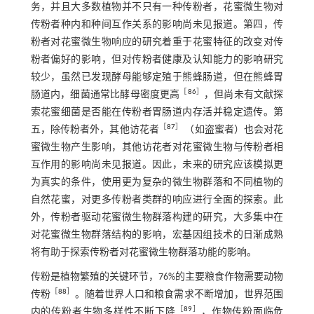
务，并且大多数植物并不只有一种传粉者，花蜜微生物对
传粉者种内和种间互作关系的影响尚未见报道。第四，传
粉者对花蜜微生物响应的研究着重于花蜜特征的改变对传
粉者偏好的影响，但对传粉者健康及认知能力的影响研究
较少，虽然已发现酵母能够定殖于熊蜂肠道，但在熊蜂胃
［
86
］
肠道内，细菌通常比酵母密度更高
，但尚未有文献探
索花蜜细菌是否能在传粉者胃肠道内存活并稳定遗传。第
［
87
］
五，除传粉者外，其他访花者
（如盗蜜者）也会对花
蜜微生物产生影响，其他访花者对花蜜微生物与传粉者相
互作用的影响尚未见报道。因此，未来的研究应该模拟更
为真实的条件，使用更为复杂的微生物群落和不同植物的
自然花蜜，对更多传粉者类群的响应进行全面的探索。此
外，传粉者驱动花蜜微生物群落构建的研究，大多集中在
对花蜜微生物群落结构的影响，宏基因组技术的日渐成熟
将有助于探索传粉者对花蜜微生物群落功能的影响。
传粉是植物繁殖的关键环节，76%的主要粮食作物需要动物
［
88
］
传粉
。随着世界人口和粮食需求不断增加，世界范围
［
89
］
内的传粉者生物多样性不断下降
，作物传粉面临危