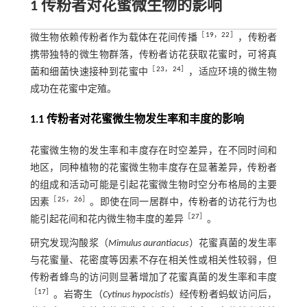
1 传粉者对花蜜微生物的影响
［
19
，
22
］
微生物依赖传粉者作为载体在花间传播
，传粉者
携带独特的微生物群落，传粉者访花获取花蜜时，可将真
［
23
，
24
］
菌和细菌快速接种到花蜜中
，适应环境的微生物
成功在花蜜中定殖。
1.1 传粉者对花蜜微生物发生率和丰度的影响
花蜜微生物的发生率和丰度存在时空差异，在不同时间和
地区，同种植物的花蜜微生物丰度存在显著差异，传粉者
的组成和活动可能是引起花蜜微生物时空分布格局的主要
［
25
，
26
］
因素
。即使在同一居群中，传粉者的访花行为也
［
27
］
能引起花间和花内微生物丰度的差异
。
研究发现沟酸浆（
Mimulus aurantiacus
）花蜜真菌的发生率
与花蜜量、花密度等因素不存在相关性或相关性较弱，但
传粉者蜂鸟的访问则显著增加了花蜜真菌的发生率和丰度
［
17
］
。岩寄生（
Cytinus hypocistis
）经传粉者蚂蚁访问后，