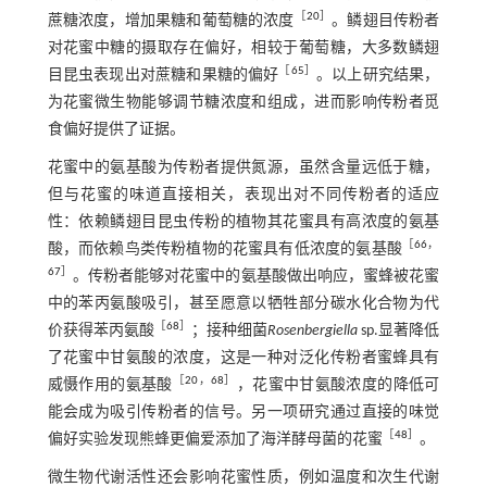
［
20
］
蔗糖浓度，增加果糖和葡萄糖的浓度
。鳞翅目传粉者
对花蜜中糖的摄取存在偏好，相较于葡萄糖，大多数鳞翅
［
65
］
目昆虫表现出对蔗糖和果糖的偏好
。以上研究结果，
为花蜜微生物能够调节糖浓度和组成，进而影响传粉者觅
食偏好提供了证据。
花蜜中的氨基酸为传粉者提供氮源，虽然含量远低于糖，
但与花蜜的味道直接相关，表现出对不同传粉者的适应
性：依赖鳞翅目昆虫传粉的植物其花蜜具有高浓度的氨基
［
66
，
酸，而依赖鸟类传粉植物的花蜜具有低浓度的氨基酸
67
］
。传粉者能够对花蜜中的氨基酸做出响应，蜜蜂被花蜜
中的苯丙氨酸吸引，甚至愿意以牺牲部分碳水化合物为代
［
68
］
价获得苯丙氨酸
；接种细菌
Rosenbergiella
sp.显著降低
了花蜜中甘氨酸的浓度，这是一种对泛化传粉者蜜蜂具有
［
20
，
68
］
威慑作用的氨基酸
，花蜜中甘氨酸浓度的降低可
能会成为吸引传粉者的信号。另一项研究通过直接的味觉
［
48
］
偏好实验发现熊蜂更偏爱添加了海洋酵母菌的花蜜
。
微生物代谢活性还会影响花蜜性质，例如温度和次生代谢