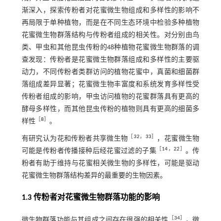
渐深入，探索传粉者对花蜜微生物组成和多样性的影响不
再局限于单种植物，而是在不同生态环境中检验多种植物
花蜜微生物群落结构与传粉者组成的相关性。对分别由鸟
类、甲虫和其他昆虫传粉的48种植物花蜜微生物群落的调
查发现：传粉者是花蜜微生物群落组成和多样性的主要驱
动力，不同传粉者类群访问的植物花蜜中，真菌和细菌群
落组成差异显著；花蜜微生物丰富度和系统发育多样性受
传粉者组成的影响，甲虫访问植物的花蜜群落具有更高的
酵母多样性，而其他昆虫传粉的植物则具有更高的细菌多
［
8
］
样性
。
［
32
，
33
］
有研究认为花和传粉者共享微生物
，花蜜微生物
［
14
，
22
］
可能是传粉者传播接种后经花蜜过滤的子集
。传
粉者有助于维持与花蜜相关微生物的多样性，可能是驱动
花蜜微生物群落结构差异的最重要的生物因素。
1.3 传粉者对花蜜微生物群落功能的影响
［
34
］
微生物群落功能与其组成之间存在很强的相关性
，微