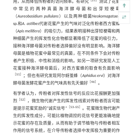
［
21
］
用，从而降低传粉者的访问频率。有研究
测试了花蜜
中常见的两种真菌海洋酵母菌和出芽短梗霉
（
Aureobasidium pullulans
）以及两种细菌
Neokomagataea
sp.和
A. astilbes
代谢花蜜产生的气味对泛化传粉者西方蜜蜂
（
Apis mellifera
）的吸引力，结果表明接种出芽短梗霉和两
种细菌产生的挥发性化合物都显著降低了花蜜的吸引力，
接种海洋酵母菌对传粉者选择偏好没有明显影响。海洋酵
母菌是植物花蜜中最常见的真菌，在不同条件下会对传粉
者产生积极、中性和消极的影响。如另一项研究发现人工
花蜜接种海洋酵母菌后，对西方蜜蜂的取食有负面影响
［
51
］
；但也有研究发现阿尔蚜茧蜂（
Aphidius ervi
）对海洋
［
46
］
酵母菌发酵花蜜产生的气味具有先天偏好
。
有学者认为，传粉者对挥发性信号的反应比花报酬更加强
［
52
］
烈
，微生物代谢产生的挥发性线索对传粉者而言可能
［
53
~
55
］
是提示花蜜奖励的“诚实信号”
。花蜜微生物代谢产
生的挥发性成分，可能比植物调控的花信号更能准确地提
示花蜜的存在及质量，从而有助于调节植物与传粉者相互
作用的信号系统，在介导传粉者选择中发挥极为重要的作