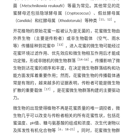
菌（
Metschnikowia reukaufii
）等最为常见。其他常见的花
蜜酵母还包括隐球酵母属（
Cryptococcus
）、假丝酵母属
［
11
，
12
］
（
Candida
）和红酵母属（
Rhodotorula
）等种类
。
开花植物的原始花蜜一般被认为是无菌的，花蜜微生物由
外界生物 （主要是传粉者）或非生物载体 （空气、雨水
［
13
］
等）传播接种到花蜜中
，进入花蜜的微生物可能经过
花蜜环境过滤作用、优先效应和微生物相互作用后才能成
［
14
~
16
］
功定殖，形成非随机的微生物群落
。传播影响了微
生物到达花蜜的顺序和丰度，在决定微生物群落结构和功
能方面发挥着重要作用；然而，花蜜微生物的传播载体通
常是有限的，越来越多的证据表明，传粉者可能是微生物
［
17
］
扩散的重要载体
，是花蜜微生物群落构建的主要驱动
力。
微生物的出现使得植物不再是花蜜质量的唯一调控者，微
生物几乎可以改变与传粉者相关的所有花蜜性状，包括花
蜜温度、pH值、糖与氨基酸的组成和浓度、次生代谢物以
［
6
，
18
~
21
］
及挥发性有机化合物等
。同时，花蜜微生物群