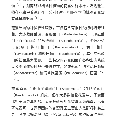
［
7
］
物
；对南非16科48种植物的花蜜进行采样，发现微生
物在花蜜中普遍存在，分别有85.4%和60.4%的植物花蜜含
［
8
］
有酵母和细菌
。
花蜜细菌物种多样性较低，常仅包含有限种类的可培养细
菌。大多数细菌属于变形菌门（Proteobacteria）、厚壁菌
门（Firmicutes）和放线菌门（Actinobacteria），少数种类
可能属于拟杆菌门（Bacteroidetes）、黄杆菌门
（Flavobacteria）和梭杆菌门（Fusobacteria），其中变形菌
门的细菌最为常见。一些特定的花蜜细菌在各种生态系统
以及不同植物种群中普遍存在，如变形菌门的不动杆菌属
［
9
，
（
Acinetobacter
）和假单胞菌属（
Pseudomonas
）细菌
10
］
。
花蜜真菌主要由子囊菌门（Ascomycota）和担子菌门
（Basidiomycota）组成，但在大多数植物花蜜中，子囊菌
比担子菌更具优势。最常被研究的花蜜真菌为酵母，已有
研究表明，世界范围内的花蜜真菌主要由少数酵母种类主
导，其中以梅奇酵母属（
Metschnikowia
）物种如海洋酵母