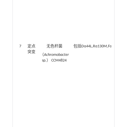
7
定点
无色杆菌
包括Dα44L,Rα130M,Fα186A,Aα
突变
（
Achromobacter
sp.） CCM4824