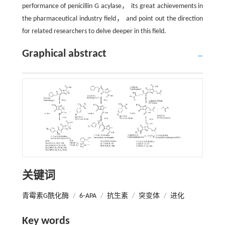
performance of penicillin G acylase， its great achievements in
the pharmaceutical industry field， and point out the direction
for related researchers to delve deeper in this field.
Graphical abstract
关键词
青霉素G酰化酶
/
6⁃APA
/
抗生素
/
突变体
/
进化
Key words