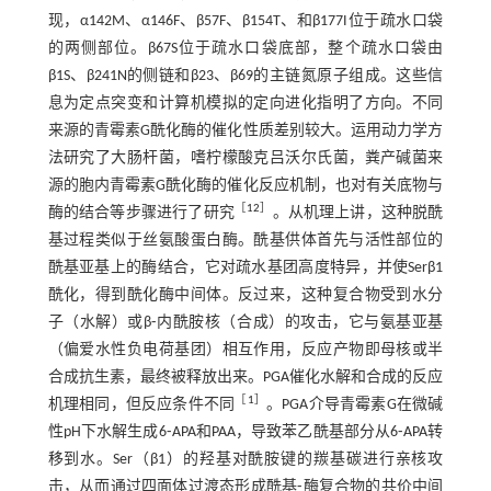
现，α142M、α146F、β57F、β154T、和β177I位于疏水口袋
的两侧部位。β67S位于疏水口袋底部，整个疏水口袋由
β1S、β241N的侧链和β23、β69的主链氮原子组成。这些信
息为定点突变和计算机模拟的定向进化指明了方向。不同
来源的青霉素G酰化酶的催化性质差别较大。运用动力学方
法研究了大肠杆菌，嗜柠檬酸克吕沃尔氏菌，粪产碱菌来
源的胞内青霉素G酰化酶的催化反应机制，也对有关底物与
［
12
］
酶的结合等步骤进行了研究
。从机理上讲，这种脱酰
基过程类似于丝氨酸蛋白酶。酰基供体首先与活性部位的
酰基亚基上的酶结合，它对疏水基团高度特异，并使Serβ1
酰化，得到酰化酶中间体。反过来，这种复合物受到水分
子（水解）或β⁃内酰胺核（合成）的攻击，它与氨基亚基
（偏爱水性负电荷基团）相互作用，反应产物即母核或半
合成抗生素，最终被释放出来。PGA催化水解和合成的反应
［
1
］
机理相同，但反应条件不同
。PGA介导青霉素G在微碱
性pH下水解生成6⁃APA和PAA，导致苯乙酰基部分从6⁃APA转
移到水。Ser（β1）的羟基对酰胺键的羰基碳进行亲核攻
击，从而通过四面体过渡态形成酰基⁃酶复合物的共价中间