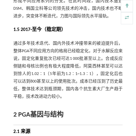
形成不同应用系列的分支。在此时间段，国内技术遭遇
DSM、韩国立科等公司领先技术的冲击，国内技术也不断
进步，突变体不断迭代，力图与国际领先水平接轨。
1.5 2017⁃至今（稳定期）
通过多年技术迭代、国内外技术冲撞带来的被迫提升后，
整体PGA不同应用方向的格局已经稳定化，对于水解反应来
说，固定化重复批次已经可达1 000批甚至以上。合成反应
侧链和母核比例也有极大程度降低，阿莫西林甚至可以达
到惊人的1.02∶1（5年前为1.2∶1~1.3∶1），固定化后也
可以达到800甚至以上的使用批次。成本已经压到了历史最
低，整体技术达到瓶颈期，国内各个抗生素大厂生产趋于
平稳，技术改进动力较小。
2 PGA基因与结构
2.1 来源