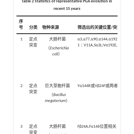
Table 2 Statistics of representative PGA evolution in
recent 15 years
序
号
分类
物种来源
筛选出的关键位置/突变位点
1
定点
大肠杆菌
α3,α77,α90,α144,α192,β24,β
突变
1∶V11A,Sα3L;Vα192E,Fβ24A,V
（
Escherichia
coli
）
2
定点
巨大芽胞杆菌
Yα144R或Vβ24F或两者组合
突变
（
Bacillus
megaterium
）
3
定点
大肠杆菌
Fβ24A,Fα146位置相关
突变