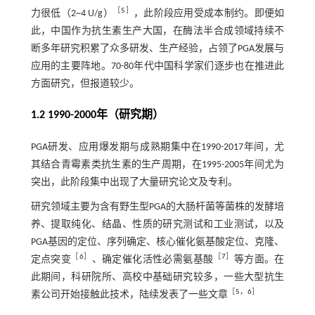
［
5
］
力很低（2~4 U/g）
，此阶段应用受成本制约。即便如
此，中国作为抗生素生产大国，在酶法半合成领域持续不
断多年研究积累了众多研发、生产经验，占领了PGA发展与
应用的主要阵地。70-80年代中国科学家们逐步也在推进此
方面研究，但报道较少。
1.2 1990-2000年（研究期）
PGA研发、应用爆发期与成熟期集中在1990-2017年间，尤
其结合青霉素类抗生素的生产周期，在1995-2005年间尤为
突出，此阶段集中出现了大量研究论文及专利。
研究领域主要为含有野生型PGA的大肠杆菌等菌株的发酵培
养、提取纯化、结晶、性质的研究测试和工业测试，以及
PGA基因的定位、序列确定、核心催化氨基酸定位、克隆、
［
6
］
［
7
］
定点突变
、确定催化活性必需氨基酸
等方面。在
此期间，科研院所、高校中基础研究较多，一些大型抗生
［
5
，
6
］
素公司开始接触此技术，陆续发表了一些文章