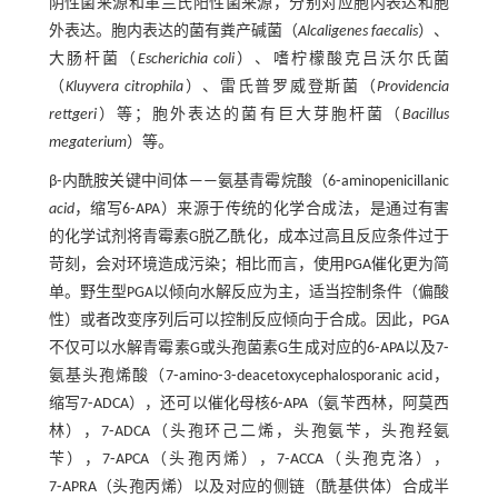
阴性菌来源和革兰氏阳性菌来源，分别对应胞内表达和胞
外表达。胞内表达的菌有粪产碱菌（
Alcaligenes faecalis
）、
大肠杆菌（
Escherichia coli
）、嗜柠檬酸克吕沃尔氏菌
（
Kluyvera citrophila
）、雷氏普罗威登斯菌（
Providencia
rettgeri
）等；胞外表达的菌有巨大芽胞杆菌（
Bacillus
megaterium
）等。
β⁃内酰胺关键中间体——氨基青霉烷酸（6⁃aminopenicillanic
acid
，缩写6⁃APA）来源于传统的化学合成法，是通过有害
的化学试剂将青霉素G脱乙酰化，成本过高且反应条件过于
苛刻，会对环境造成污染；相比而言，使用PGA催化更为简
单。野生型PGA以倾向水解反应为主，适当控制条件（偏酸
性）或者改变序列后可以控制反应倾向于合成。因此，PGA
不仅可以水解青霉素G或头孢菌素G生成对应的6⁃APA以及7⁃
氨基头孢烯酸（7⁃amino⁃3⁃deacetoxycephalosporanic acid，
缩写7⁃ADCA），还可以催化母核6⁃APA（氨苄西林，阿莫西
林），7⁃ADCA（头孢环己二烯，头孢氨苄，头孢羟氨
苄），7⁃APCA（头孢丙烯），7⁃ACCA（头孢克洛），
7⁃APRA（头孢丙烯）以及对应的侧链（酰基供体）合成半