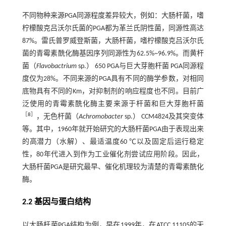
不同物种来源PGA同源程度差异较大，例如：大肠杆菌，嗜
柠檬酸克吕沃尔氏菌的PGA都为革兰氏阴性菌，同源性高达
87%。雷氏普罗威登斯菌，大肠杆菌，嗜柠檬酸克吕沃尔氏
菌的青霉素酰化酶基因序列同源性为62.5%~96.9%。而黄杆
菌（
Flavobactrium
sp.） 650 PGA与巨大芽胞杆菌 PGA同源程
度仅为28%。不同来源的PGA具有不同的酶学参数，对相同
底物具有不同的Km，对抑制剂的响应程度也不同。目前广
泛使用的青霉素酰化酶主要来源于杆菌和巨大芽胞杆菌
［
8
］
，无色杆菌（
Achromobacter
sp.） CCM4824及其突变体
等。其中，1960年就开始研究的大肠杆菌PGA由于表现出来
的高潜力（水解）、最适温度60 ℃以及固定后运行稳定
性，80年代进入到作为工业催化剂尝试应用阶段。因此，
大肠杆菌PGA是研究最早、催化机理较为清楚的青霉素酰化
酶。
2.2 基因与蛋白结构
以大肠杆菌PGA结构为例，早在1999年，在ATCC 11105的天