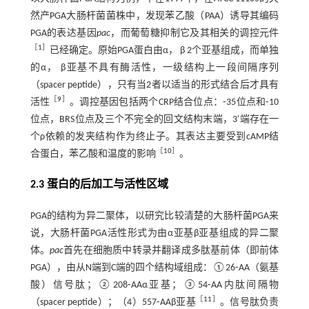
然产PGA大肠杆菌菌株中，发现苯乙酸（PAA）诱导其编码
PGA的表达基因
pac
，而葡萄糖抑制它及其相关的调控元件
［
1
］
已经确定。原始PGA蛋白由α， β 2个亚基组成，而单独
的α， β亚基不具有酶活性，一级结构上一段间隔序列
（spacer peptide），只有当2者以适当的形式结合后才具有
［
9
］
活性
。调控基因包括两个CRP结合位点：⁃35位点和⁃10
位点，BRS位点及三个不完全的回文结构末端，3'端存在一
个ρ依赖的发夹结构作为终止子。其表达主要受到cAMP结
［
10
］
合蛋白，苯乙酸和温度的影响
。
2.3 蛋白的后加工与活性区域
PGA的结构为异二聚体，以研究比较清楚的大肠杆菌PGA来
说，大肠杆菌PGA活性形式为由α亚基β亚基组成的异二聚
体。
pac
首先在细胞质中转录并翻译成多肽基前体（即前体
PGA），由从N端到C端的四个结构域组成：①26⁃AA（氨基
酸）信号肽；②208⁃AAα亚基；③54⁃AA内肽间隔物
［
11
］
（spacer peptide）；（4）557⁃AAβ亚基
。信号肽负责