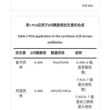
Full size
表1 PGA应用于β内酰胺类抗生素的合成
Table 1 PGA application in the synthesis of β⁃lactam
antibiotics
抗生素
β内酰胺核
酰基供体
说明
氨苄西
6⁃APA
PGA/PGME
6⁃APA: 6⁃氨
林
基青霉烷
酸；
7⁃ACA: 7⁃氨
基头孢烷
酸；
阿莫西
6⁃APA
HPGME/HPGA
林
7⁃ADCA: 7⁃氨
基去乙酰氧
基头孢烷