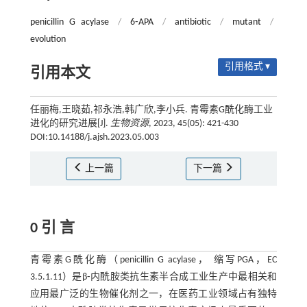
penicillin G acylase
/
6⁃APA
/
antibiotic
/
mutant
/
evolution
引用格式 ▾
引用本文
任丽梅,王晓茹,祁永浩,韩广欣,李小兵. 青霉素G酰化酶工业
进化的研究进展[J].
生物资源
, 2023, 45(05): 421-430
DOI:10.14188/j.ajsh.2023.05.003
上一篇
下一篇
0 引 言
青霉素G酰化酶（penicillin G acylase， 缩写PGA，EC
3.5.1.11）是β⁃内酰胺类抗生素半合成工业生产中最相关和
应用最广泛的生物催化剂之一，在医药工业领域占有独特