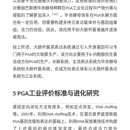
以及基于流式细胞术的细胞活力，这些数据的提供使我们
对重组巴斯德毕赤酵母种群在PGA工业化过程中产物分离与
［
16
］
提取的了解更加深入
。毕赤酵母体系在PGA水解方面
也有一定应用，但需要构建多拷贝表达载体并与基因组重
组，活力仍较低。因此，其应用不如大肠杆菌普遍并逐渐
被淘汰。
综上所述，大肠杆菌高表达系统通过引入外源基因可以专
门用于PGA的大规模生产，该方向主要用于β⁃内酰胺抗生素
合成方向PGA的生产，水解系统、主流表达系统为毕赤酵母
系统和大肠杆菌系统，合成方向表达体系以大肠杆菌表达
系统为工业系统。
5 PGA工业评价标准与进化研究
基因定向进化方法有很多，例如定点突变，DNA shuffing
等。2003年，利用DNA shuffing技术，在雷氏普罗威登斯菌
PGA基因克隆和表达的基础上，利用DNA家族重排技术构建
了上述基因的嵌合体突变库，最终合成活力提升