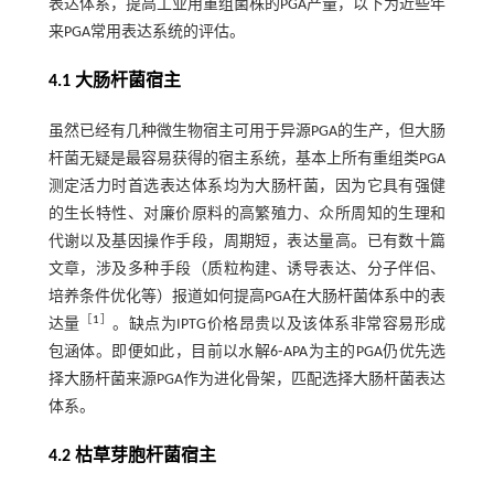
表达体系，提高工业用重组菌株的PGA产量，以下为近些年
来PGA常用表达系统的评估。
4.1 大肠杆菌宿主
虽然已经有几种微生物宿主可用于异源PGA的生产，但大肠
杆菌无疑是最容易获得的宿主系统，基本上所有重组类PGA
测定活力时首选表达体系均为大肠杆菌，因为它具有强健
的生长特性、对廉价原料的高繁殖力、众所周知的生理和
代谢以及基因操作手段，周期短，表达量高。已有数十篇
文章，涉及多种手段（质粒构建、诱导表达、分子伴侣、
培养条件优化等）报道如何提高PGA在大肠杆菌体系中的表
［
1
］
达量
。缺点为IPTG价格昂贵以及该体系非常容易形成
包涵体。即便如此，目前以水解6⁃APA为主的PGA仍优先选
择大肠杆菌来源PGA作为进化骨架，匹配选择大肠杆菌表达
体系。
4.2 枯草芽胞杆菌宿主