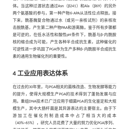
体。当这种过渡状态通过Asn（β241）和Ala（β69）的另外
两个氨基酸的参与，第一种产物6⁃APA从活性位点释放。接
下来，酰基酶复合物通过水（或另一亲核试剂）的亲核攻
击脱酰基，产生第二种产物PAA和游离酶。鉴于所有步骤都
是可逆的，在低水活性和酸性pH条件下，酰基与β⁃内酰胺
核的缩合成为可能，产生各种半合成抗生素，这种催化的
可逆性进一步巩固了PGA作为生产多种β⁃内酰胺半合成抗生
素的通用生物催化剂的重要性。
4 工业应用表达体系
在过去的30年里，与PGA相关的菌株改造、生物发酵等能力
的提升，使得大规模生产PGA的技术得到了蓬勃发展与应
用。重组DNA技术已广泛应用于细菌PGA的生化鉴定和大规
模生产，其中大肠杆菌是其异源表达的主要宿主。由于下
游加工在催化剂制造成本中占了相当大的成本
（40%~65%），研究人员花费了大量的努力优化PGA序列、