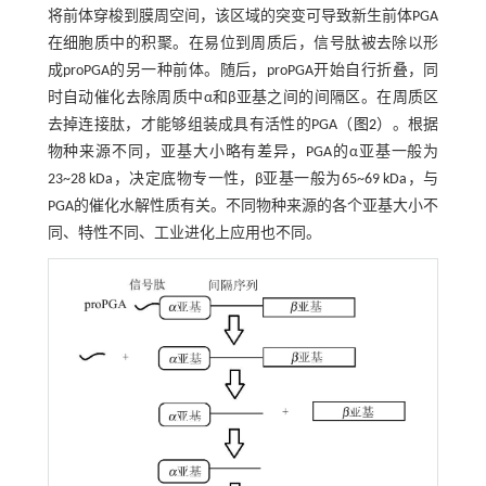
将前体穿梭到膜周空间，该区域的突变可导致新生前体PGA
在细胞质中的积聚。在易位到周质后，信号肽被去除以形
成proPGA的另一种前体。随后，proPGA开始自行折叠，同
时自动催化去除周质中α和β亚基之间的间隔区。在周质区
去掉连接肽，才能够组装成具有活性的PGA（
图2
）。根据
物种来源不同，亚基大小略有差异，PGA的α亚基一般为
23~28 kDa，决定底物专一性，β亚基一般为65~69 kDa，与
PGA的催化水解性质有关。不同物种来源的各个亚基大小不
同、特性不同、工业进化上应用也不同。