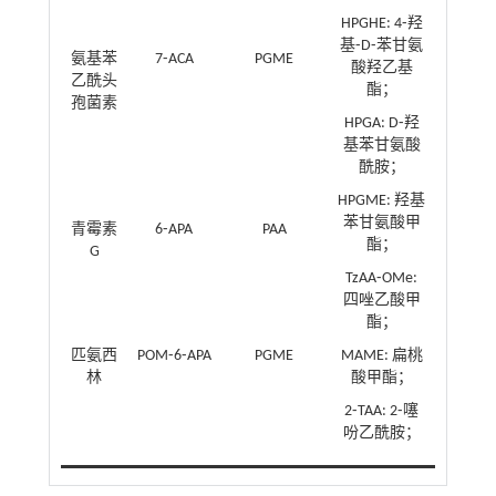
HPGHE: 4⁃羟
基⁃D⁃苯甘氨
氨基苯
7⁃ACA
PGME
酸羟乙基
乙酰头
酯；
孢菌素
HPGA: D⁃羟
基苯甘氨酸
酰胺；
HPGME: 羟基
苯甘氨酸甲
青霉素
6⁃APA
PAA
酯；
G
TzAA⁃OMe:
四唑乙酸甲
酯；
匹氨西
POM⁃6⁃APA
PGME
MAME: 扁桃
林
酸甲酯；
2⁃TAA: 2⁃噻
吩乙酰胺；