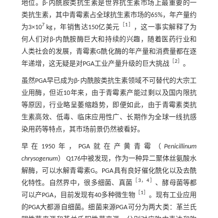
地位。β⁃内酰胺类抗生素是世界抗生素市场上最重要的一
类抗生素，其中青霉素占全球抗生素市场的65%，年产量约
7
［
1
］
为3×10
kg，年销售达150亿美元
，这一事实解释了为
何人们对β⁃内酰胺酶巨大和持续的兴趣，随着医药行业和
人类社会的发展，青霉素G酰化酶的年产量和消费量都在逐
［
2
］
年递增，这无疑是对PGA工业产量升级的巨大挑战
。
虽然PGA早已成为β⁃内酰胺类抗生素领域不可替代的大宗工
业用酶，但近10年来，由于青霉素产能过剩以及国内限抗
等原因，行业略呈萎缩趋势，即便如此，由于青霉素类抗
生素高效、低毒、临床应用性广、长期作为全球一线抗感
染用药等特点，其市场前景仍然被看好。
早在1950年，PGA就在产黄青霉（
Penicillinum
chrysogenum
） Q176中被发现，作为一种异二聚体丝氨酸水
解酶，可以水解青霉素G。PGA具有良好催化酰化以及去酰
［
3
，
4
］
化特性。自然界中，很多细菌、真菌
、酵母菌等都
［
1
］
可以产PGA，目前发现有40多种微生物
。现有工业应用
的PGA大都源自细菌。细菌来源PGA可分为两大类：革兰氏