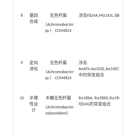
8
基因
无色杆菌
涉及Fβ24A,Mα142L,Sβ67A
合成
（
Achromobacter
sp.） CCM4824
9
定向
无色杆菌
涉及
进化
Aα65V,Aα102E,Aα106T,Dβ74Q,Rβ1
（
Achromobacter
中的突变组合
sp.） CCM4824
10
半理
木糖无色杆菌
Rα186A, Rα186D,Rα186K,优选Rα
性设
Fβ24G的突变组合
（
Achromobacter
计
xylosoxidan
s）