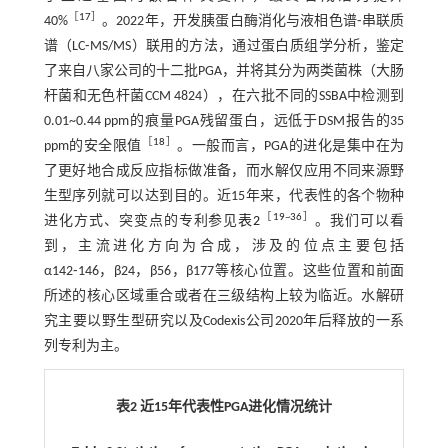
［
17
］
40%
。2022年，开发胰蛋白酶消化与液相色谱⁃串联质
谱（LC⁃MS/MS）联用的方法，通过蛋白质组学分析，鉴定
了来自八家公司的十二批PGA，并将其分为两类菌株（大肠
杆菌和无色杆菌CCM 4824），在六批不同的SSBA中检测到
0.01~0.44 ppm的痕量PGA残留蛋白，远低于DSM报告的35
［
18
］
ppm的安全限值
。一般而言，PGA的进化是集中在为
了更好地合成反应指标做准备，而水解仅应用不同来源野
生型序列就可以达到目的。近15年来，代表性的各个物种
［
19
~
36
］
进化方式、突变点的专利参见
表2
。我们可以看
到，主流进化方向为合成，涉及的位点主要包括
α142⁃146，β24，β56，β177等核心位置。这些位置和前面
所述的核心区域重合或者在三级结构上较为临近。水解研
究主要以野生型研究以及Codexis公司2020年后释放的一系
列专利为主。
表2 近15年代表性PGA进化情况统计