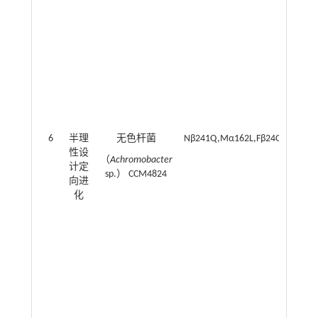
6
半理
无色杆菌
Nβ241Q,Mα162L,Fβ24G,Fβ71
性设
（
Achromobacter
计定
sp.） CCM4824
向进
化