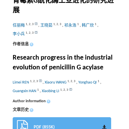
青霉素G酰化酶工业进化的研究进
展
1
,
2
,
3
1
,
2
,
3
1
1
任丽梅
,
王晓茹
,
祁永浩
,
韩广欣
,
1
,
2
,
3
李小兵
作者信息
+
Research progress in the industrial
evolution of penicillin G acylase
1
,
2
,
3
1
,
2
,
3
1
Limei REN
,
Xiaoru WANG
,
Yonghao QI
,
1
1
,
2
,
3
Guangxin HAN
,
Xiaobing LI
Author information
+
文章历史
+
PDF (855K)