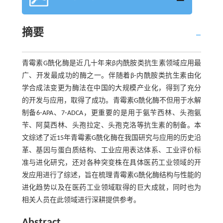
摘要
青霉素G酰化酶是近几十年来β内酰胺类抗生素领域应用最
广、开发最成功的酶之一。伴随着β⁃内酰胺类抗生素由化
学合成法变更为酶法在中国的大规模产业化，得到了充分
的开发与应用，取得了成功。青霉素G酰化酶不但用于水解
制备6⁃APA、7⁃ADCA，更重要的是用于氨苄西林、头孢氨
苄、阿莫西林、头孢拉定、头孢克洛等抗生素的制备。本
文综述了近15年青霉素G酰化酶在我国研究与应用的历史沿
革、基因与蛋白质结构、工业应用表达体系、工业评价标
准与进化研究，还对各种突变株在具体医药工业领域的开
发应用进行了综述，旨在梳理青霉素G酰化酶结构与性能的
进化趋势以及在医药工业领域取得的巨大成就，同时也为
相关人员在此领域进行深耕提供参考。
Abstract