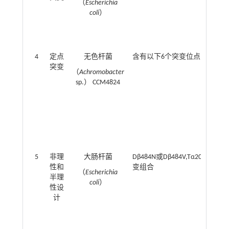
（
Escherichia
coli
）
4
定点
无色杆菌
含有以下6个突变位点的突变体：Nα184Y,
突变
（
Achromobacter
sp.） CCM4824
5
非理
大肠杆菌
Dβ484N或Dβ484V,Tα209S,Lα1
性和
变组合
（
Escherichia
半理
coli
）
性设
计