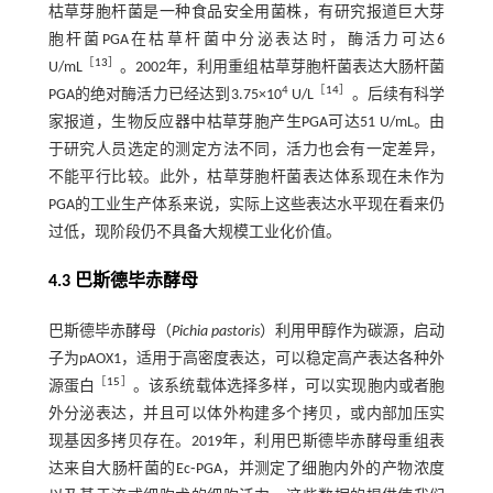
枯草芽胞杆菌是一种食品安全用菌株，有研究报道巨大芽
胞杆菌PGA在枯草杆菌中分泌表达时，酶活力可达6
［
13
］
U/mL
。2002年，利用重组枯草芽胞杆菌表达大肠杆菌
4
［
14
］
PGA的绝对酶活力已经达到3.75×10
U/L
。后续有科学
家报道，生物反应器中枯草芽胞产生PGA可达51 U/mL。由
于研究人员选定的测定方法不同，活力也会有一定差异，
不能平行比较。此外，枯草芽胞杆菌表达体系现在未作为
PGA的工业生产体系来说，实际上这些表达水平现在看来仍
过低，现阶段仍不具备大规模工业化价值。
4.3 巴斯德毕赤酵母
巴斯德毕赤酵母（
Pichia pastoris
）利用甲醇作为碳源，启动
子为pAOX1，适用于高密度表达，可以稳定高产表达各种外
［
15
］
源蛋白
。该系统载体选择多样，可以实现胞内或者胞
外分泌表达，并且可以体外构建多个拷贝，或内部加压实
现基因多拷贝存在。2019年，利用巴斯德毕赤酵母重组表
达来自大肠杆菌的Ec⁃PGA，并测定了细胞内外的产物浓度