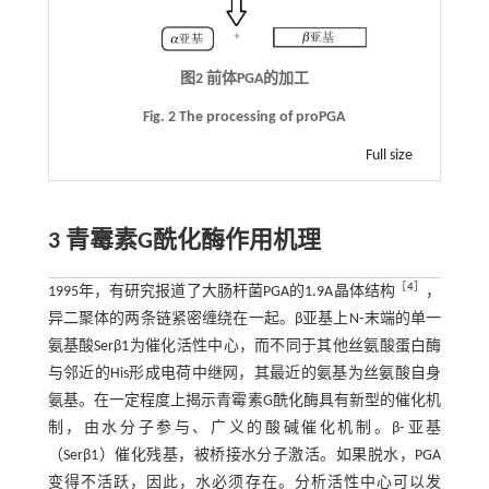
图2 前体PGA的加工
Fig. 2 The processing of proPGA
Full size
3 青霉素G酰化酶作用机理
［
4
］
1995年，有研究报道了大肠杆菌PGA的1.9A晶体结构
，
异二聚体的两条链紧密缠绕在一起。β亚基上N⁃末端的单一
氨基酸Serβ1为催化活性中心，而不同于其他丝氨酸蛋白酶
与邻近的His形成电荷中继网，其最近的氨基为丝氨酸自身
氨基。在一定程度上揭示青霉素G酰化酶具有新型的催化机
制，由水分子参与、广义的酸碱催化机制。β⁃亚基
（Serβ1）催化残基，被桥接水分子激活。如果脱水，PGA
变得不活跃，因此，水必须存在。分析活性中心可以发