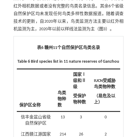
红外相机数据或者没有完整的鸟类名录信息。其余6个省级
自然保护区均未发现任何鸟类多样性数据报道。随着调查
技术的更新，自2020年以来，鸟类监测方法主要以红外相
机监测为主，2020年以前以样线法监测为主（
图3
）。
表6 赣州11个自然保护区鸟类名录
Table 6 Bird species list in 11 nature reserves of Ganzhou
国家Ⅰ
级和Ⅱ
IUCN受威胁
级
鸟类物种数
鸟类
受保护
（易危及以
物种
物种数
上）
保护区全称
数
信丰金盆山省级
13
3
0
自然保护区
江西赣江源国家
214
26
2