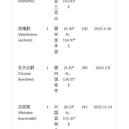
monorhis
)
县
115.43°
调
三
E
查
百
记
山
录
钳嘴鹳
1
赣
25.40°
150
2023.3.24
野
(
Anastomus
州
N，
外
oscitans
)
信
114.97°
调
丰
E
查
县
记
录
东方白鹳
1
赣
25.87°
185
2023.2.8
野
(
Ciconia
州
N，
外
boyciana
)
瑞
116.01°
调
金
E
查
市
记
录
白琵鹭
1
兴
26.33°
161
2022.11.19
救
(
Platalea
国
N，
护
leucorodia
)
县
115.35°
记
林
E
录