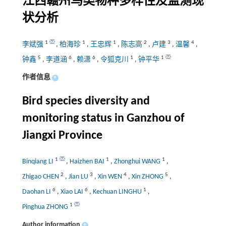
江西赣州鸟类物种多样性及监测现
状分析
1
1
1
2
3
4
李斌强
,
柏海珍
,
王忠辉
,
陈志高
,
卢建
,
温馨
,
5
6
6
1
1
钟鑫
,
李道涵
,
赖潇
,
令狐克川
,
钟平华
作者信息
+
Bird species diversity and
monitoring status in Ganzhou of
Jiangxi Province
1
1
1
Binqiang LI
,
Haizhen BAI
,
Zhonghui WANG
,
2
3
4
5
Zhigao CHEN
,
Jian LU
,
Xin WEN
,
Xin ZHONG
,
6
6
1
Daohan LI
,
Xiao LAI
,
Kechuan LINGHU
,
1
Pinghua ZHONG
Author information
+