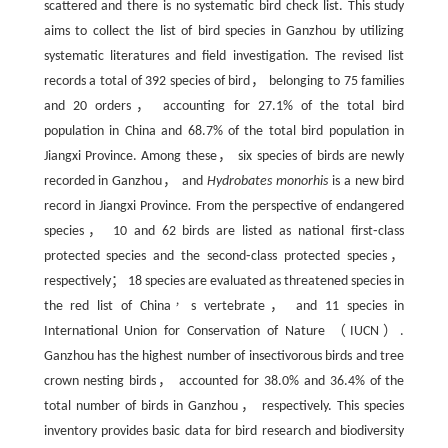
scattered and there is no systematic bird check list. This study
aims to collect the list of bird species in Ganzhou by utilizing
systematic literatures and field investigation. The revised list
records a total of 392 species of bird， belonging to 75 families
and 20 orders， accounting for 27.1% of the total bird
population in China and 68.7% of the total bird population in
Jiangxi Province. Among these， six species of birds are newly
recorded in Ganzhou， and
Hydrobates monorhis
is a new bird
record in Jiangxi Province
.
From the perspective of endangered
species， 10 and 62 birds are listed as national first⁃class
protected species and the second⁃class protected species，
respectively； 18 species are evaluated as threatened species in
，
the red list of China
s vertebrate， and 11 species in
International Union for Conservation of Nature （IUCN）.
Ganzhou has the highest number of insectivorous birds and tree
crown nesting birds， accounted for 38.0% and 36.4% of the
total number of birds in Ganzhou， respectively. This species
inventory provides basic data for bird research and biodiversity