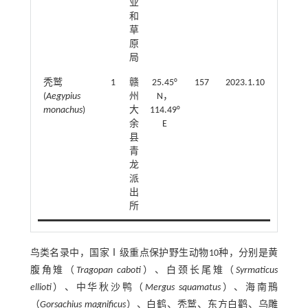
业
和
草
原
局
秃鹫
1
赣
25.45°
157
2023.1.10
救
(
Aegypius
州
N，
护
monachus
)
大
114.49°
记
余
E
录
县
青
龙
派
出
所
鸟类名录中，国家Ⅰ级重点保护野生动物10种，分别是黄
腹角雉（
Tragopan caboti
）、白颈长尾雉（
Syrmaticus
ellioti
）、中华秋沙鸭（
Mergus squamatus
）、海南鳽
（
Gorsachius magnificus
）、白鹤、秃鹫、东方白鹳、乌雕