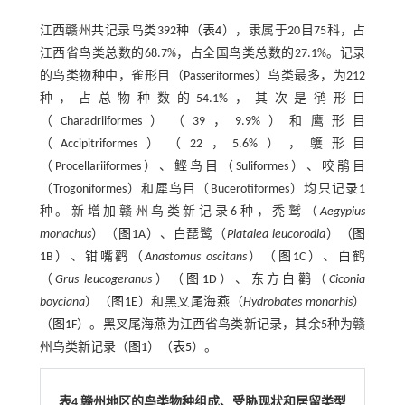
江西赣州共记录鸟类392种（
表4
），隶属于20目75科，占
江西省鸟类总数的68.7%，占全国鸟类总数的27.1%。记录
的鸟类物种中，雀形目（Passeriformes）鸟类最多，为212
种，占总物种数的54.1%，其次是鸻形目
（Charadriiformes）（39，9.9%）和鹰形目
（Accipitriformes）（22，5.6%），鹱形目
（Procellariiformes）、鲣鸟目（Suliformes）、咬鹃目
（Trogoniformes）和犀鸟目（Bucerotiformes）均只记录1
种。新增加赣州鸟类新记录6种，秃鹫（
Aegypius
monachus
）（
图1
A）、白琵鹭（
Platalea leucorodia
）（
图
1
B）、钳嘴鹳（
Anastomus oscitans
）（
图1
C）、白鹤
（
Grus leucogeranus
）（
图1
D）、东方白鹳（
Ciconia
boyciana
）（
图1
E）和黑叉尾海燕（
Hydrobates monorhis
）
（
图1
F）。黑叉尾海燕为江西省鸟类新记录，其余5种为赣
州鸟类新记录（
图1
）（
表5
）。
表4 赣州地区的鸟类物种组成、受胁现状和居留类型