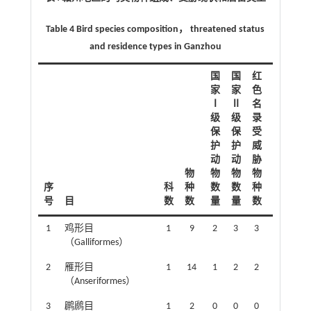
Table 4 Bird species composition， threatened status
and residence types in Ganzhou
国
国
红
家
家
色
Ⅰ
Ⅱ
名
级
级
录
保
保
受
护
护
威
动
动
胁
IUCN
物
物
物
物
受威
序
科
种
数
数
种
胁物
号
目
数
数
量
量
数
种数
1
鸡形目
1
9
2
3
3
1
（Galliformes）
2
雁形目
1
14
1
2
2
1
（Anseriformes）
3
䴙䴘目
1
2
0
0
0
0