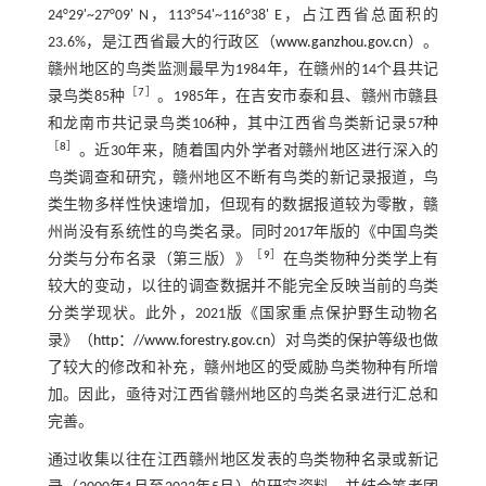
24°29'~27°09' N，113°54'~116°38' E，占江西省总面积的
23.6%，是江西省最大的行政区（
www.ganzhou.gov.cn
）。
赣州地区的鸟类监测最早为1984年，在赣州的14个县共记
［
7
］
录鸟类85种
。1985年，在吉安市泰和县、赣州市赣县
和龙南市共记录鸟类106种，其中江西省鸟类新记录57种
［
8
］
。近30年来，随着国内外学者对赣州地区进行深入的
鸟类调查和研究，赣州地区不断有鸟类的新记录报道，鸟
类生物多样性快速增加，但现有的数据报道较为零散，赣
州尚没有系统性的鸟类名录。同时2017年版的《中国鸟类
［
9
］
分类与分布名录（第三版）》
在鸟类物种分类学上有
较大的变动，以往的调查数据并不能完全反映当前的鸟类
分类学现状。此外，2021版《国家重点保护野生动物名
录》（
http：//www.forestry.gov.cn
）对鸟类的保护等级也做
了较大的修改和补充，赣州地区的受威胁鸟类物种有所增
加。因此，亟待对江西省赣州地区的鸟类名录进行汇总和
完善。
通过收集以往在江西赣州地区发表的鸟类物种名录或新记