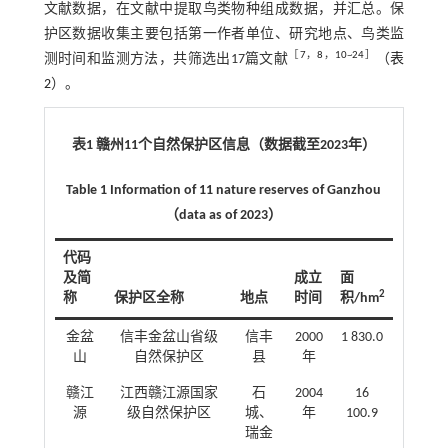
文献数据，在文献中提取鸟类物种组成数据，并汇总。保
护区数据收集主要包括第一作者单位、研究地点、鸟类监
［
7
，
8
，
10
~
24
］
测时间和监测方法，共筛选出17篇文献
（
表
2
）。
表1 赣州11个自然保护区信息（数据截至2023年）
Table 1 Information of 11 nature reserves of Ganzhou
（data as of 2023）
代码
及简
成立
面
2
称
保护区全称
地点
时间
积/hm
金盆
信丰金盆山省级
信丰
2000
1 830.0
山
自然保护区
县
年
赣江
江西赣江源国家
石
2004
16
源
级自然保护区
城、
年
100.9
瑞金