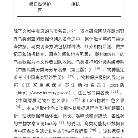
级自然保护
相机
区
除了文献中收录的鸟类名录之外，将本研究团队在赣州野
外鸟类调查的数据也列入名单之中，累计近10年的鸟类调
查数据。鸟类调查方法包括样线法、红外相机监测、救护
记录和随机踏查，调查时间和地点见
表3
。赣州80%以上的
鸟类数据为本文作者团队收集。鸟类名称和分类系统参照
［
9
］
《中国鸟类分类与分布名录（第三版）》
、物种鉴定
［
25
］
参考《中国鸟类野外手册》
，物种保护级别的界定参
照《国家重点保护野生动物名录》2021版
［
26
］
（
http：//www.forestry.gov.cn
）、江西省鸟类名录
、
［
27
］
《中国脊椎动物红色名录》
和IUCN物种红色名录
［
3
］
。本文选取4个鸟类功能性状数据进行鸟类功能距离分
析，性状数据包括体重、体长、嘴峰长和跗蹠长，各性状
［
1
］
的生物学意义见Luck等
的说明。鸟类功能特征数据参
［
28
］
考中国鸟类生活史和生态学特征数据集
，该数据集也