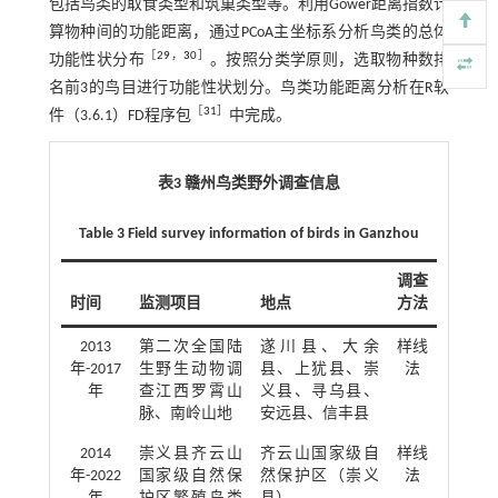
包括鸟类的取食类型和筑巢类型等。利用Gower距离指数计
算物种间的功能距离，通过PCoA主坐标系分析鸟类的总体
［
29
，
30
］
功能性状分布
。按照分类学原则，选取物种数排
名前3的鸟目进行功能性状划分。鸟类功能距离分析在R软
［
31
］
件（3.6.1）FD程序包
中完成。
表3 赣州鸟类野外调查信息
Table 3 Field survey information of birds in Ganzhou
调查
时间
监测项目
地点
方法
2013
第二次全国陆
遂川县、大余
样线
年-2017
生野生动物调
县、上犹县、崇
法
年
查江西罗霄山
义县、寻乌县、
脉、南岭山地
安远县、信丰县
2014
崇义县齐云山
齐云山国家级自
样线
年-2022
国家级自然保
然保护区（崇义
法