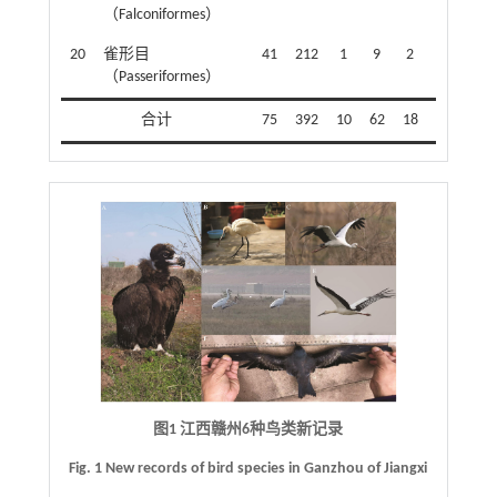
（Falconiformes）
20
雀形目
41
212
1
9
2
4
1
（Passeriformes）
合计
75
392
10
62
18
11
1
图1 江西赣州6种鸟类新记录
Fig. 1 New records of bird species in Ganzhou of Jiangxi