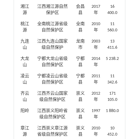
湘江
江西湘江源自然
会昌
2017
16
源
保护区
县
年
400.0
桃江
全南桃江源省级
全南
2010
11
源
自然保护区
县
年
560.0
九连
江西九连山国家
龙南
2003
13
山
级自然保护
市
年
411.6
大龙
宁都大龙山省级
宁都
2014
5 238.2
山
自然保护区
县
年
凌云
宁都凌云山省级
宁都
2011
11
山
自然保护区
县
年
342.6
齐云
江西齐云山国家
崇义
2012
171
山
级自然保护区
县
年
105.0
阳岭
江西崇义阳岭省
崇义
1997
1 880.0
级自然保护区
县
年
章江
江西崇义章江源
崇义
2010
10
源
省级自然保护区
县
年
452.0