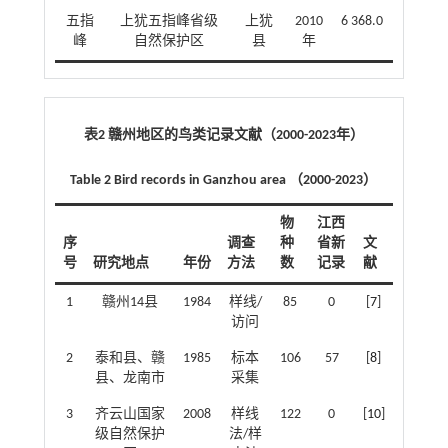
五指
上犹五指峰省级
上犹
2010
6 368.0
峰
自然保护区
县
年
表2 赣州地区的鸟类记录文献（2000-2023年）
Table 2 Bird records in Ganzhou area （2000-2023）
物
江西
序
调查
种
省新
文
号
研究地点
年份
方法
数
记录
献
1
赣州14县
1984
样线/
85
0
[
7
]
访问
2
泰和县、赣
1985
标本
106
57
[
8
]
县、龙南市
采集
3
齐云山国家
2008
样线
122
0
[
10
]
级自然保护
法/样