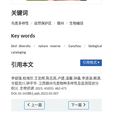
关键词
鸟类多样性
/
自然保护区
/
赣州
/
生物编目
Key words
bird diversity
/
nature reserve
/
Ganzhou
/
biological
cataloging
引用格式 ▾
引用本文
李斌强,柏海珍,王忠辉,陈志高,卢建,温馨,钟鑫,李道涵,赖潇,
令狐克川,钟平华. 江西赣州鸟类物种多样性及监测现状分
析[J].
生物资源
, 2023, 45(05): 462-471
DOI:10.14188/j.ajsh.2023.05.007
上一篇
下一篇