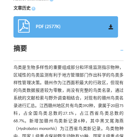
文章历史
+
PDF (2577K)
摘要
鸟类是生物多样性的重要组成部分和环境监测指示物种，
区域性的鸟类监测有利于地方管理部门作出科学的鸟类多
样性管理决策。赣州作为江西面积最大的行政区，但现有
的鸟类数据报道较为零散，尚没有完整的鸟类名录，通过
系统的文献检索与野外调查相结合，对现有的赣州鸟类名
录进行汇总。江西赣州地区共有鸟类392种，隶属于20目75
科，占全国鸟类总数的27.1%，占江西省鸟类总数的
68.7%。新增加赣州鸟类新记录6种，其中黑叉尾海燕
（
Hydrobates monorhis
）为江西省鸟类新记录。鸟类物种
中，国家Ⅰ级重点保护野生动物有10种，国家Ⅱ级重点保