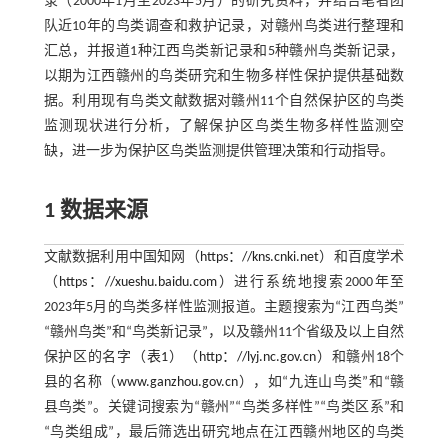
录（2000年1月至2023年5月）的研究资料，并结合笔者团
队近10年的鸟类调查和救护记录，对赣州鸟类进行整理和
汇总，并报道1种江西鸟类新记录和5种赣州鸟类新记录，
以期为江西赣州的鸟类研究和生物多样性保护提供基础数
据。利用现有鸟类文献数据对赣州11个自然保护区的鸟类
监测现状进行分析，了解保护区鸟类生物多样性监测空
缺，进一步为保护区鸟类监测提供管理决策和行动指导。
1 数据来源
文献数据利用中国知网（
https：//kns.cnki.net
）和百度学术
（
https：//xueshu.baidu.com
）进行系统地搜索2000年至
2023年5月的鸟类多样性监测报道。主题搜索为“江西鸟类”
“赣州鸟类”和“鸟类新记录”，以及赣州11个省级及以上自然
保护区的名字（
表1
）（
http：//lyj.nc.gov.cn
）和赣州18个
县的名称（
www.ganzhou.gov.cn
），如“九连山鸟类”和“赣
县鸟类”。关键词搜索为“赣州”“鸟类多样性”“鸟类区系”和
“鸟类组成”，最后筛选出研究地点在江西赣州地区的鸟类