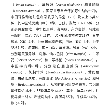
（
Clanga clanga
）、草原雕（
Aquila nipalensis
）和黄胸鹀
（
Emberiza aureola
）。国家Ⅱ级重点保护野生动物62种。
中国脊椎动物红色名录收录的易危（VU）及以上鸟类18
种，其中区域灭绝（RE）1种，白鹤。濒危（EN）6种，分
别是黄腹角雉、中华秋沙鸭、海南鳽、东方白鹳、乌雕和
黄胸鹀，易危（VU）11种。IUCN受威胁物种数11种，其中
极危（CR）2种，为黄胸鹀和白鹤；濒危（EN）4种，为中
华秋沙鸭、海南鳽、东方白鹳，草原雕。易危（VU）5种，
分别是黄腹角雉、乌雕、仙八色鸫（
Pitta nympha
）、白颈
鸦（
Corvus pectoralis
）和白喉林鹟（
Cyornis brunneatus
）。
中国特有种6种，分别是白眉山鹧鸪（
Arborophila
gingica
）、灰胸竹鸡（
Bambusicola thoracicus
）、黄腹角
雉、白颈长尾雉、黄腹山雀（
Pardaliparus venustulus
）和乌
鸫（
Turdus mandarinus
）。从物种的居留类型来看，共记录
繁殖鸟类262种，非繁殖鸟类130种。其中，留鸟174种，迁
徙鸟类218种。迁徙鸟类中，夏候鸟88种，冬候鸟114种，
旅鸟16种。