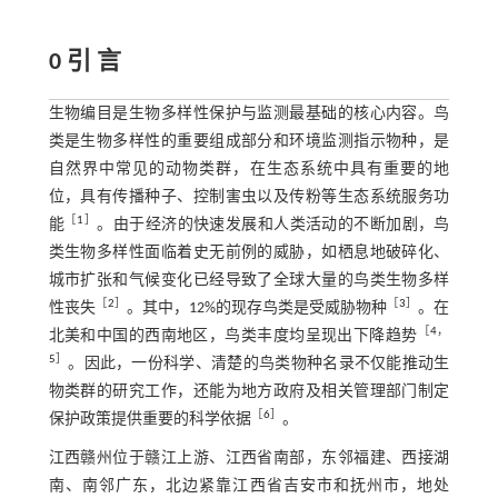
0 引 言
生物编目是生物多样性保护与监测最基础的核心内容。鸟
类是生物多样性的重要组成部分和环境监测指示物种，是
自然界中常见的动物类群，在生态系统中具有重要的地
位，具有传播种子、控制害虫以及传粉等生态系统服务功
［
1
］
能
。由于经济的快速发展和人类活动的不断加剧，鸟
类生物多样性面临着史无前例的威胁，如栖息地破碎化、
城市扩张和气候变化已经导致了全球大量的鸟类生物多样
［
2
］
［
3
］
性丧失
。其中，12%的现存鸟类是受威胁物种
。在
［
4
，
北美和中国的西南地区，鸟类丰度均呈现出下降趋势
5
］
。因此，一份科学、清楚的鸟类物种名录不仅能推动生
物类群的研究工作，还能为地方政府及相关管理部门制定
［
6
］
保护政策提供重要的科学依据
。
江西赣州位于赣江上游、江西省南部，东邻福建、西接湖
南、南邻广东，北边紧靠江西省吉安市和抚州市，地处