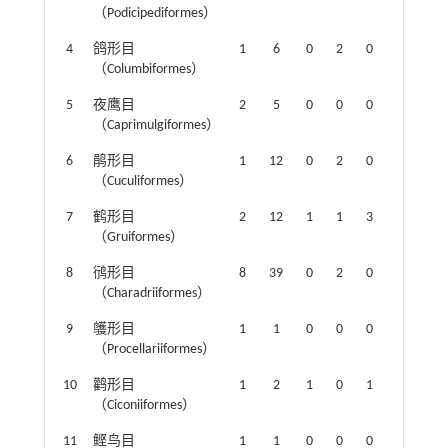
（Podicipediformes）
4
鸽形目
1
6
0
2
0
0
（Columbiformes）
5
夜鹰目
2
5
0
0
0
0
（Caprimulgiformes）
6
鹃形目
1
12
0
2
0
0
（Cuculiformes）
7
鹤形目
2
12
1
1
3
1
（Gruiformes）
8
鸻形目
8
39
0
2
0
0
（Charadriiformes）
9
鹱形目
1
1
0
0
0
0
（Procellariiformes）
10
鹳形目
1
2
1
0
1
1
（Ciconiiformes）
11
鲣鸟目
1
1
0
0
0
0