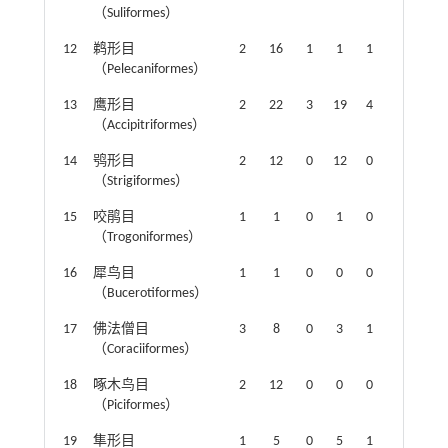
（Suliformes）
12
鹈形目
2
16
1
1
1
1
（Pelecaniformes）
13
鹰形目
2
22
3
19
4
2
（Accipitriformes）
14
鸮形目
2
12
0
12
0
0
（Strigiformes）
15
咬鹃目
1
1
0
1
0
0
（Trogoniformes）
16
犀鸟目
1
1
0
0
0
0
（Bucerotiformes）
17
佛法僧目
3
8
0
3
1
0
（Coraciiformes）
18
啄木鸟目
2
12
0
0
0
0
（Piciformes）
19
隼形目
1
5
0
5
1
0