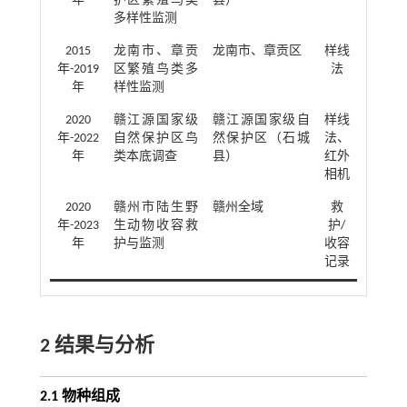
年
护区繁殖鸟类
县）
多样性监测
2015
龙南市、章贡
龙南市、章贡区
样线
年-2019
区繁殖鸟类多
法
年
样性监测
2020
赣江源国家级
赣江源国家级自
样线
年-2022
自然保护区鸟
然保护区（石城
法、
年
类本底调查
县）
红外
相机
2020
赣州市陆生野
赣州全域
救
年-2023
生动物收容救
护/
年
护与监测
收容
记录
2 结果与分析
2.1 物种组成