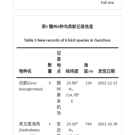
Full size
表5 赣州6种鸟类新记录信息
Table 5 New records of 6 bird species in Ganzhou
记
数
录
据
数
地
海
来
物种名
量
点
经纬度
拔/m
发现日期
源
白鹤(
Grus
3
赣
25.86°
134
2022.12.12
野
leucogeranus
)
州
N，
外
黄
114.78°
调
金
E
查
机
记
场
录
黑叉尾海燕
1
安
25.02°
744
2021.10.18
野
(
Hydrobates
远
N，
外