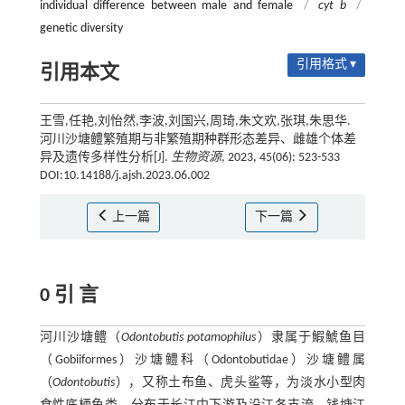
individual difference between male and female
/
cyt b
/
genetic diversity
引用格式 ▾
引用本文
王雪,任艳,刘怡然,李波,刘国兴,周琦,朱文欢,张琪,朱思华.
河川沙塘鳢繁殖期与非繁殖期种群形态差异、雌雄个体差
异及遗传多样性分析[J].
生物资源
, 2023, 45(06): 523-533
DOI:10.14188/j.ajsh.2023.06.002
上一篇
下一篇
0 引 言
河川沙塘鳢（
Odontobutis potamophilus
）隶属于鰕鯱鱼目
（Gobiiformes）沙塘鳢科（Odontobutidae）沙塘鳢属
（
Odontobutis
），又称土布鱼、虎头鲨等，为淡水小型肉