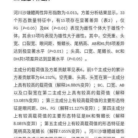
河川沙塘鳢两性异形指数为-0.013。方差分析结果显示，33
个形态数量特征中，有15项存在显著差异（
表2
），仅
FG（
P
<0.05）及BK（
P
<0.01）表现为雌性个体大于雄性个
体，其余13项均表现为雄性大于雌性。其中，空壳重、头
宽、口裂宽、眼间距、臀鳍长、尾柄高、AB和KL共8项差异
达到极显著水平（
P
<0.01）；头高、口宽、尾鳍长、BC和
DH共5项差异达到显著水平（
P
<0.05）。
主成分的载荷值及方差贡献率见
表6
。前5个主成分的累计
方差贡献率为64.232%。空壳重、头高、头宽在第一主成分
上具有较高的载荷值（解释24.880%变异）；BC、口宽、AB
以及口裂宽在第二主成分上具有较高的载荷值（解释
13.085%变异）；第三主成分上有较高载荷值的主要形态特
征是眼间距、DH、FG（解释11.127%变异）；第四主成分
上有较高载荷值的主要形态特征是BK和臀鳍长（解释
8.085%变异）；第五主成分上有较高载荷值的形态特征是
尾柄高及尾鳍长（解释7.055%变异）。河川沙塘鳢雌雄性