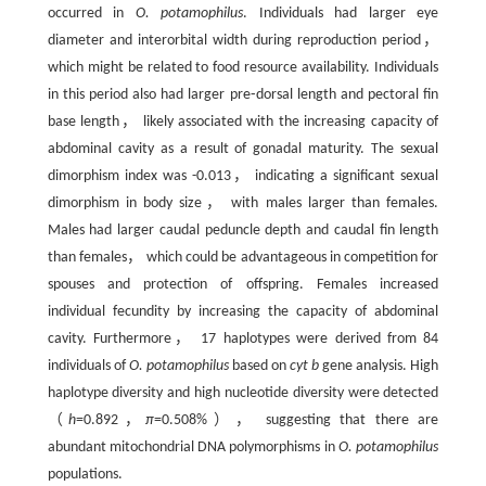
occurred in
O. potamophilus
. Individuals had larger eye
diameter and interorbital width during reproduction period，
which might be related to food resource availability. Individuals
in this period also had larger pre⁃dorsal length and pectoral fin
base length， likely associated with the increasing capacity of
abdominal cavity as a result of gonadal maturity. The sexual
dimorphism index was -0.013， indicating a significant sexual
dimorphism in body size， with males larger than females.
Males had larger caudal peduncle depth and caudal fin length
than females， which could be advantageous in competition for
spouses and protection of offspring. Females increased
individual fecundity by increasing the capacity of abdominal
cavity. Furthermore， 17 haplotypes were derived from 84
individuals of
O. potamophilus
based on
cyt b
gene analysis. High
haplotype diversity and high nucleotide diversity were detected
（
h
=0.892，
π
=0.508%）， suggesting that there are
abundant mitochondrial DNA polymorphisms in
O. potamophilus
populations.