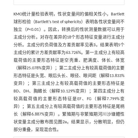
KMO统计量检验表明，性状变量间的偏相关性小，Bartlett
球形检验（Bartlett’s test of sphericity）表明各性状变量间不
独立（
P
<0.01）。因此，转换后的性状测量数据可以用于
主成分分析。对存在差异的18个形态特征变量进行主成分
分析。主成分的负荷值及方差贡献率见
表3
。结果表明5个
主成分的累计方差贡献率为63.726%。第一主成分上有较高
载荷值的主要形态特征是空壳重、肥满度、体长、体宽
（解释25.078%变异）；第二主成分上有较高载荷值的主要
形态特征是头宽、眼后头长、眼径、眼间距（解释13.833%
变异）；第三主成分上有较高载荷值的主要形态特征是
BD、DH、胸鳍长（解释10.129%变异）；第四主成分上有
较高载荷值的主要形态特征是EF、FG（解释7.799%变
异）；第五主成分上有较高载荷值的主要形态特征是尾柄
长（解释6.887%变异）。繁殖期与非繁殖期河川沙塘鳢性
状变量主成分散布图见
图2
a。结果显示，分散明显，但仍
部分重叠，呈现混合性。