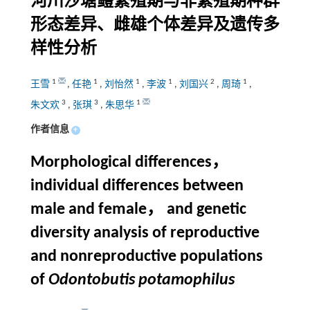
河川沙塘鳢繁殖期与非繁殖期种群
形态差异、雌雄个体差异及遗传多
样性分析
1
1
1
1
2
1
王雪
,
任艳
,
刘怡然
,
李波
,
刘国兴
,
周琦
,
3
3
1
朱文欢
,
张琪
,
朱思华
作者信息
+
Morphological differences，
individual differences between
male and female， and genetic
diversity analysis of reproductive
and nonreproductive populations
of
Odontobutis potamophilus