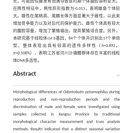
长，可能因性腺发育饱满导致该时期个体腹腔容积变大。
在两性特征中，两性异形指数为-0.013，表明雄鱼个体较
大。雄性在尾柄高、尾鳍长等方面显著大于雌性，以此来
增加竞争能力以及对后代的保护能力。雌性个体具有较大
的腹腔容量，增加了繁殖输出，提高繁殖适合度。另外，
本研究基于线粒体
cyt b
基因，84个个体共识别出17个单倍
型，整体表现出具有较高的遗传多样性（
h
=0.892，
π
=0.508%），表明江苏省河川沙塘鳢群体存在丰富的线粒
体DNA多态性。
Abstract
Morphological differences of
Odontobutis potamophilus
during
reproduction and non⁃reproduction periods and the
discrimination of male and female were investigated using
samples collected in Jiangsu Province by traditional
morphological character measurement and truss analysis
methods. Results indicated that a distinct seasonal variation