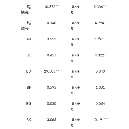
尾
10.873**
R>N-
9.304**
♀<♂
柄高
R
尾
0.140
R>N-
4.794*
♀<♂
鳍长
R
AB
3.355
R>N-
9.987**
♀<♂
R
BC
0.457
R>N-
4.322*
♀<♂
R
BD
29.503**
R>N-
0.043
♀<♂
R
BF
0.595
R>N-
1.081
♀<♂
R
BG
0.050
R>N-
0.084
♀<♂
R
BK
3.063
R>N-
10.191**
♀>♂
R