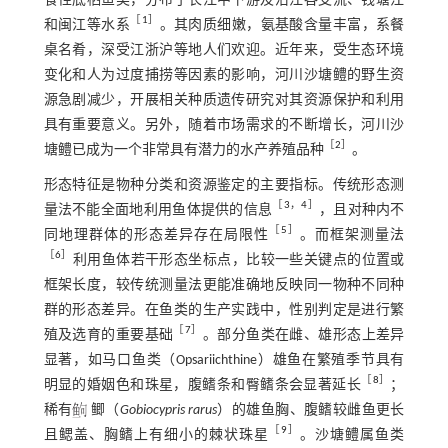
食性底栖鱼类，分布于长江中下游及沿江各支流、钱塘江
［
1
］
和闽江等水系
。其肉质细嫩，氨基酸含量丰富，系餐
桌名肴，深受江浙沪等地人们欢迎。近年来，受生态环境
变化和人为过度捕捞等因素的影响，河川沙塘鳢的野生资
源急剧减少，开展相关种质遗传研究对其资源保护和利用
具有重要意义。另外，随着市场需求的不断增长，河川沙
［
2
］
塘鳢已成为一个非常具有潜力的水产养殖品种
。
形态特征是物种分类和资源鉴定的主要指标。传统形态测
［
3
，
4
］
量法不能全面地利用鱼体提供的信息
，且对种内不
［
5
］
同地理群体的形态差异存在局限性
。而框架测量法
［
6
］
利用鱼体若干形态坐标点，比较一些关键点的位置或
框架长度，较传统测量法更能准确地反映同一物种不同种
群的形态差异。在鱼类的生产实践中，性别判定是进行繁
［
7
］
殖及选育的重要基础
。部分鱼类在雌、雄形态上差异
显著，如马口鱼类（Opsariichthine）雄鱼在繁殖季节具有
［
8
］
明显的婚姻色和珠星，腹鳍条和臀鳍条会显著延长
；
稀有
鲫（
Gobiocypris rarus
）的雄鱼胸、腹鳍较雌鱼更长
［
9
］
且鳃盖、胸鳍上有细小的棘状珠星
。沙塘鳢属鱼类