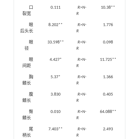
口
0.111
R>N-
10.38**
♀<♂
裂宽
R
眼
8.202**
R>N-
1.776
♀<♂
后头长
R
眼
33.598**
R>N-
0.098
♀<♂
径
R
眼
4.427*
R>N-
11.725**
♀<♂
间距
R
胸
5.37*
R>N-
1.366
♀<♂
鳍长
R
腹
3.830
R>N-
0.405
♀>♂
鳍长
R
臀
0.010
R>N-
64.088**
♀<♂
鳍长
R
尾
7.403**
R<N-
2.493
♀>♂
柄长
R