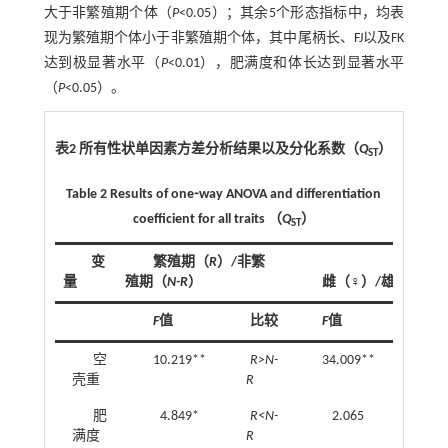
大于非繁殖期个体（
P
<0.05）；其余5个形态指标中，均表
现为繁殖期个体小于非繁殖期个体，其中尾柄长、FJ以及FK
达到极显著水平（
P
<0.01），肥满度和体长达到显著水平
（
P
<0.05）。
表2 所有性状单因素方差分析结果以及分化系数（
Q
）
ST
Table 2 Results of one⁃way ANOVA and differentiation
coefficient for all traits （
Q
）
ST
变
繁殖期（
R
）/非繁
量
殖期（
N-R
）
雌（♀）/雄（♂）
F
值
比较
F
值
比较
空
10.219**
R>N-
34.009**
♀<♂
壳重
R
肥
4.849*
R<N-
2.065
♀<♂
满度
R