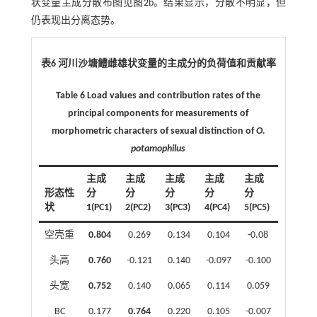
状变量主成分散布图见
图2
b。结果显示，分散不明显，但
仍表现出分离态势。
表6 河川沙塘鳢雌雄状变量的主成分的负荷值和贡献率
Table 6 Load values and contribution rates of the
principal components for measurements of
morphometric characters of sexual distinction of
O.
potamophilus
主成
主成
主成
主成
主成
形态性
分
分
分
分
分
状
1(PC1)
2(PC2)
3(PC3)
4(PC4)
5(PC5)
空壳重
0.804
0.269
0.134
0.104
-0.08
头高
0.760
-0.121
0.140
-0.097
-0.100
头宽
0.752
0.140
0.065
0.114
0.059
BC
0.177
0.764
0.220
0.105
-0.007