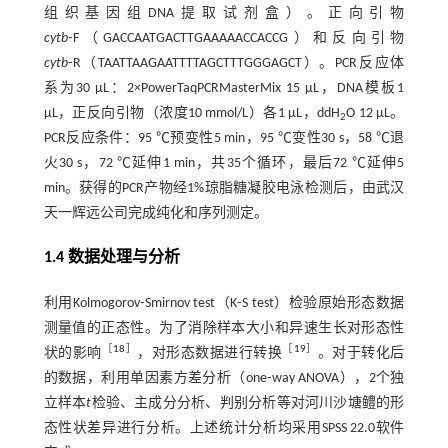
组织基因组DNA提取试剂盒）。正向引物
cytb
⁃F（GACCAATGACTTGAAAAACCACCG）和反向引物
cytb
⁃R（TAATTAAGAATTTTAGCTTTGGGAGCT）。PCR反应体
系为30 μL：2×PowerTaqPCRMasterMix 15 μL，DNA模板1
μL，正反向引物（浓度10 mmol/L）各1 μL，ddH
O 12 μL。
2
PCR反应条件：95 ℃预变性5 min，95 ℃变性30 s，58 ℃退
火30 s，72 ℃延伸1 min，共35个循环，最后72 ℃延伸5
min。获得的PCR产物经1%琼脂糖凝胶电泳检测后，由武汉
天一辉远公司完成纯化和序列测定。
1.4 数据处理与分析
利用Kolmogorov⁃Smirnov test（K⁃S test）检验原始形态数据
测量值的正态性。为了消除样本大小和异速生长对形态性
［
18
］
［
19
］
状的影响
，对形态数据进行转换
。对于转化后
的数据，利用单因素方差分析（one⁃way ANOVA），2个独
立样本
t
检验、主成分分析、判别分析等对河川沙塘鳢的形
态性状差异进行分析。上述统计分析均采用SPSS 22.0软件