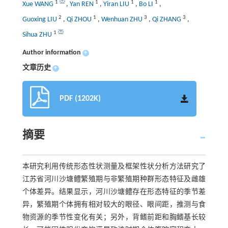
1
1
1
1
Xue WANG
,
Yan REN
,
Yiran LIU
,
Bo LI
,
2
1
3
3
Guoxing LIU
,
Qi ZHOU
,
Wenhuan ZHU
,
Qi ZHANG
,
1
Sihua ZHU
Author information
+
文章历史
+
PDF (1202K)
摘要
本研究利用传统形态性状测量及框架性状分析方法研究了
江苏省河川沙塘鳢繁殖期与非繁殖期种群形态特征及雌雄
个体差异。结果显示，河川沙塘鳢存在形态特征的季节差
异，繁殖期个体拥有相对较大的眼径、眼间距，推测与食
物资源的季节性变化有关；另外，背鳍前距和胸鳍基长较