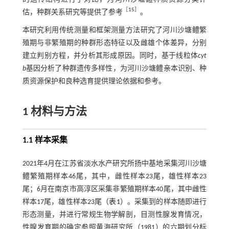
［
15
］
估，种群关系研究等提供了参考
。
本研究利用传统测量和框架测量方法研究了河川沙塘鳢繁
殖期与非繁殖期的种群形态特征以及雌雄个体差异，分别
建立判别方程，并分析其形成原因。同时，基于线粒体
cyt
b
基因分析了种群遗传多样性，为河川沙塘鳢亲本识别、种
质资源保护和良种选育提供理论依据和参考。
1 材料与方法
1.1 样本采集
2021年4月在江苏省淡水水产研究所扬中基地采集河川沙塘
鳢繁殖期样本46尾，其中，雌性样本23尾，雄性样本23
尾；6月在南京市高淳区采集非繁殖期样本40尾，其中雌性
样本17尾，雄性样本23尾（
表1
）。采集到的样本随即进行
形态测量，并进行常规生物学解剖，目测性腺发育情况，
性腺发育期的确定参照黄海研究所（1981）的六期划分标