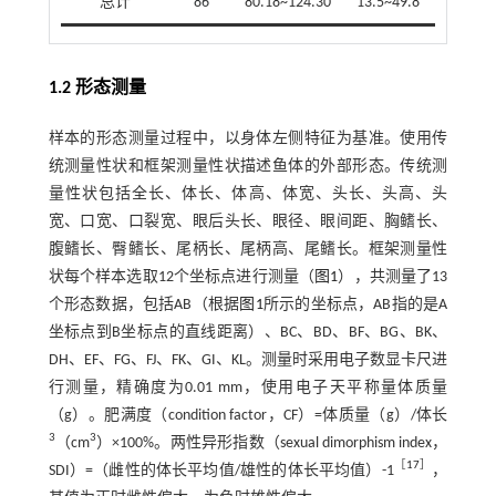
总计
86
80.18~124.30
13.5~49.8
1.2 形态测量
样本的形态测量过程中，以身体左侧特征为基准。使用传
统测量性状和框架测量性状描述鱼体的外部形态。传统测
量性状包括全长、体长、体高、体宽、头长、头高、头
宽、口宽、口裂宽、眼后头长、眼径、眼间距、胸鳍长、
腹鳍长、臀鳍长、尾柄长、尾柄高、尾鳍长。框架测量性
状每个样本选取12个坐标点进行测量（
图1
），共测量了13
个形态数据，包括AB（根据
图1
所示的坐标点，AB指的是A
坐标点到B坐标点的直线距离）、BC、BD、BF、BG、BK、
DH、EF、FG、FJ、FK、GI、KL。测量时采用电子数显卡尺进
行测量，精确度为0.01 mm，使用电子天平称量体质量
（g）。肥满度（condition factor，CF）=体质量（g）/体长
3
3
（cm
）×100%。两性异形指数（sexual dimorphism index，
［
17
］
SDI）=（雌性的体长平均值/雄性的体长平均值）-1
，