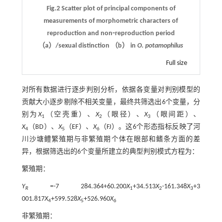
Fig.2 Scatter plot of principal components of
measurements of morphometric characters of
reproduction and non⁃reproduction period
（a）/sexual distinction （b） in
O. potamophilus
Full size
对所有数据进行逐步判别分析，依据各变量对判别模型的
贡献大小逐步剔除不相关变量，最终共筛选出6个变量，分
别为
X
（空壳重）、
X
（眼径）、
X
（眼间距）、
1
2
3
X
（BD）、
X
（EF）、
X
（FJ）。这6个形态指标反映了河
4
5
6
川沙塘鳢繁殖期与非繁殖期个体在眼部和鳍条方面的差
异，根据筛选出的6个变量所建立的典型判别模式方程为：
繁殖期：
Y
=-7 284.364+60.200
X
+34.513
X
-161.348
X
+3
R
1
2
3
001.817
X
+599.528
X
+526.960
X
4
5
6
非繁殖期：