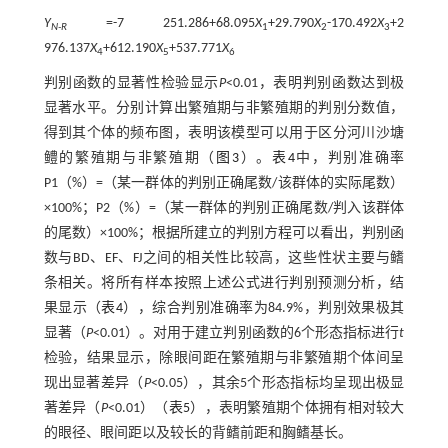
Y
=-7 251.286+68.095
X
+29.790
X
-170.492
X
+2
N-R
1
2
3
976.137
X
+612.190
X
+537.771
X
4
5
6
判别函数的显著性检验显示
P
<0.01，表明判别函数达到极
显著水平。分别计算出繁殖期与非繁殖期的判别分数值，
得到其个体的频布图，表明该模型可以用于区分河川沙塘
鳢的繁殖期与非繁殖期（
图3
）。
表4
中，判别准确率
P1（%）=（某一群体的判别正确尾数/该群体的实际尾数）
×100%；P2（%）=（某一群体的判别正确尾数/判入该群体
的尾数）×100%；根据所建立的判别方程可以看出，判别函
数与BD、EF、FJ之间的相关性比较高，这些性状主要与鳍
条相关。将所有样本按照上述公式进行判别预测分析，结
果显示（
表4
），综合判别准确率为84.9%，判别效果极其
显著（
P
<0.01）。对用于建立判别函数的6个形态指标进行
t
检验，结果显示，除眼间距在繁殖期与非繁殖期个体间呈
现出显著差异（
P
<0.05），其余5个形态指标均呈现出极显
著差异（
P
<0.01）（
表5
），表明繁殖期个体拥有相对较大
的眼径、眼间距以及较长的背鳍前距和胸鳍基长。