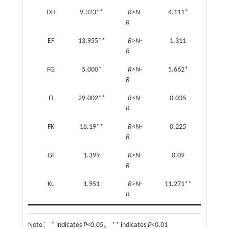
DH
9.323**
R>N-
4.111*
♀<♂
R
EF
13.955**
R>N-
1.311
♀<♂
R
FG
5.000*
R>N-
5.662*
♀>♂
R
FJ
29.002**
R<N-
0.035
♀<♂
R
FK
18.19**
R<N-
0.225
♀<♂
R
GI
1.399
R>N-
0.09
♀<♂
R
KL
1.951
R>N-
11.271**
♀<♂
R
Note：
* indicates
P
<0.05， ** indicates
P
<0.01