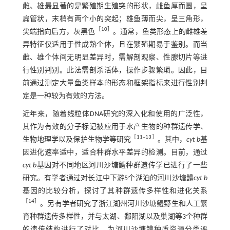
雌、雄最显著的是繁殖期生殖突的形状，雌鱼厚而圆，呈
扁管状，末梢有两个小的突起；雄鱼薄而尖，呈三角形，
［
10
］
尖端指向后方，灰黑色
。通常，鱼类形态上的雌雄差
异特征仅适用于性成熟个体，且在繁殖期易于鉴别。而当
雌、雄个体间无明显差异时，需解剖观察、性腺切片等进
行性别判别。此法需剖杀活体，操作步骤繁琐。因此，目
前通过测定大量鱼类样本的形态和框架指标来进行性别判
定是一种较为有效的方法。
近年来，随着线粒体DNA研究的深入化和使用的广泛性，
其作为有效的分子标记被应用于水产生物的种群遗传学、
［
11
~
13
］
生物地理学以及保护生物学等研究
。其中，
cyt b
基
因进化速率适中，适合种群水平差异的检测。目前，通过
cyt b
基因对不同地区河川沙塘鳢种群遗传学已进行了一些
研究。有学者通过对长江中下游5个湖泊的河川沙塘鳢
cyt b
基因的比较分析，探讨了其种群遗传多样性和进化关系
［
14
］
。另有学者研究了浙江湖州河川沙塘鳢野生和人工繁
育种群遗传多样性，并与太湖、鄱阳湖以及巢湖等3个种群
的遗传结构进行了对比，为河川沙塘鳢种质资源分类评