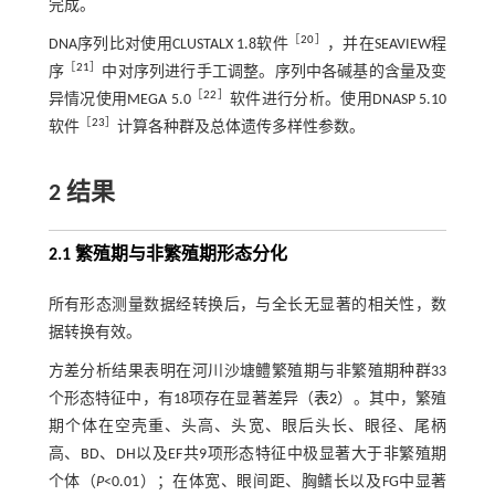
完成。
［
20
］
DNA序列比对使用CLUSTALX 1.8软件
，并在SEAVIEW程
［
21
］
序
中对序列进行手工调整。序列中各碱基的含量及变
［
22
］
异情况使用MEGA 5.0
软件进行分析。使用DNASP 5.10
［
23
］
软件
计算各种群及总体遗传多样性参数。
2 结果
2.1 繁殖期与非繁殖期形态分化
所有形态测量数据经转换后，与全长无显著的相关性，数
据转换有效。
方差分析结果表明在河川沙塘鳢繁殖期与非繁殖期种群33
个形态特征中，有18项存在显著差异（
表2
）。其中，繁殖
期个体在空壳重、头高、头宽、眼后头长、眼径、尾柄
高、BD、DH以及EF共9项形态特征中极显著大于非繁殖期
个体（
P
<0.01）；在体宽、眼间距、胸鳍长以及FG中显著