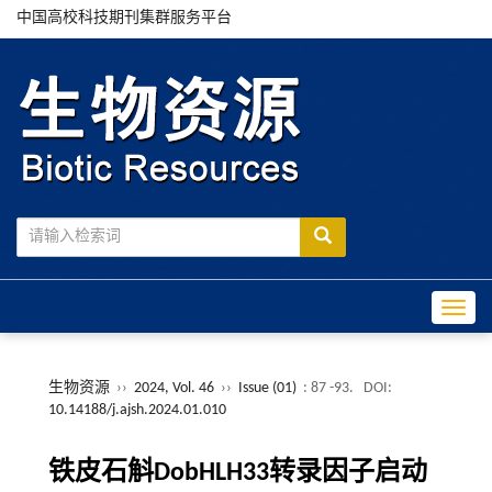
中国高校科技期刊集群服务平台
Toggle
生物资源
››
2024, Vol. 46
››
Issue (01)
: 87 -93.
DOI:
10.14188/j.ajsh.2024.01.010
铁皮石斛DobHLH33转录因子启动