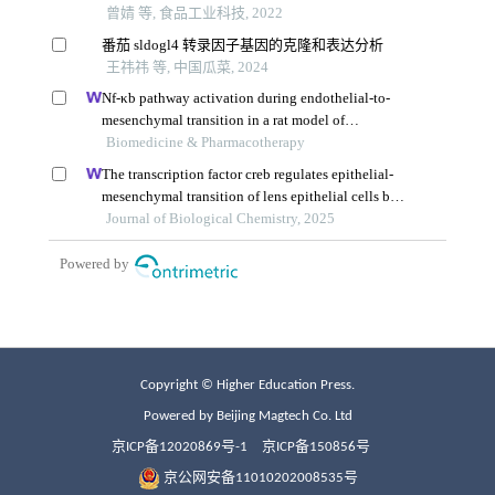
Copyright © Higher Education Press.
Powered by Beijing Magtech Co. Ltd
京ICP备12020869号-1
京ICP备150856号
京公网安备11010202008535号