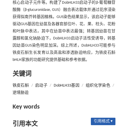
核心启动子元件等。构建了DobHLH33启动子的β-葡萄糖苷
酸酶（β-glucuronidase, GUS）融合表达载体并通过花序浸染
获得拟南芥转基因植株。GUS染色结果显示，该启动子能够
驱动GUS基因在幼苗及各器官部位叶、花、果、柱头、花粉
和叶脉中表达，其中在幼苗中表达最强；转基因幼苗在甘
露醇和氯化钠胁迫下，DobHLH33启动子活性受诱导，转基
因幼苗GUS染色明显加深。综上所述，DobHLH33可能参与
铁皮石斛生长发育以及高盐和渗透胁迫响应，为铁皮石斛
bHLH家族的功能研究提供基础和参考依据。
关键词
铁皮石斛
/
启动子
/
DobHLH33基因
/
组织化学染色
/
逆境胁迫
Key words
引用格式 ▾
引用本文