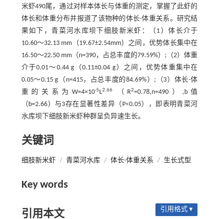
米虾490尾，通过对样本体长与体重的测定，掌握了此虾的
体长和体重分布并报道了该物种的体长-体重关系。研究结
果如下，青菜河水库坝下细肢新米虾：（1）体长介于
10.60～32.13 mm（19.67±2.54mm）之间，优势体长集中在
16.50～22.50 mm（n=390，占总丰度的79.59%）;（2）体重
介于0.01～0.44 g（0.11±0.04 g）之间，优势体重集中在
0.05～0.15 g（n=415，占总丰度的84.69%）;（3）体长-体
-5
2.66
2
重的关系为W=4×10
L
（R
=0.78,n=490）,b值
（b=2.66）与3存在显著性差异（P<0.05），即表明青菜河
水库坝下细肢新米虾种群呈负异速生长。
关键词
细肢新米虾
/
青菜河水库
/
体长-体重关系
/
生长式型
Key words
引用格式 ▾
引用本文