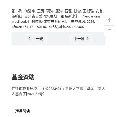
张书海, 何浩宇, 王芳, 项涛, 居涛, 石磊, 甘雷, 王桢璐, 安苗,
董响红. 贵州省青菜河水库坝下细肢新米虾（Neocaridina
gracilipoda）的体长-体重关系研究[J].
生物资源
, 2024,
46(02): 164-171 DOI:10.14188/j.ajsh.2024.02.007
上一篇
下一篇
基金资助
仁怀市林业局项目（H2022343）; 贵州大学博士基金（贵大
人基合字[2021]65号）