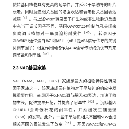
使转基因植物具有更高的耐旱性，并延迟干旱诱导的叶片
衰老，同时胁迫相关基因的增强表达和衰老相关基因表达
［
8
］
减弱
。与上述WRKY转录因子在生物或非生物胁迫反应
中充当正调节因子不同，基因
OsWRKY114
抑制气孔关闭来
［
40
］
负向调节植物对干旱胁迫的耐受性
。转录因子
GbWRKY1通过蛋白JAZ1和ABI1（ABI1是ABA信号传导的关键
负调节因子）相互作用网络作为ABA信号传导的负调节剂来
［
41
］
调节盐和耐旱性
。
2.3 NAC基因家族
NAC（NAM、ATAF、CUC2）家族是最大的植物特异性转录
因子家族之一，该家族成员在植物对干旱胁迫的响应中发
挥重要作用。转录因子CcNAC1调节基因
KCS
表达，加速了植
［
42
］
物生长，促进提早开花，并提高了耐旱性
。沉默基因
GhJUB1L1
会降低棉花的耐旱性，并延缓次生细胞壁
（SCW）的发育。此外，一些干旱胁迫相关基因和SCW合成
［
11
］
相关基因的表达发生了改变
。基因
VuNAC1
和
VuNAC2