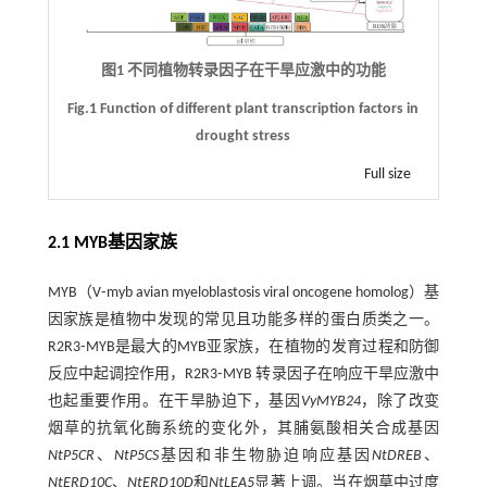
图1 不同植物转录因子在干旱应激中的功能
Fig.1 Function of different plant transcription factors in
drought stress
Full size
2.1 MYB基因家族
MYB（V⁃myb avian myeloblastosis viral oncogene homolog）基
因家族是植物中发现的常见且功能多样的蛋白质类之一。
R2R3⁃MYB是最大的MYB亚家族，在植物的发育过程和防御
反应中起调控作用，R2R3⁃MYB 转录因子在响应干旱应激中
也起重要作用。在干旱胁迫下，基因
VyMYB24
，除了改变
烟草的抗氧化酶系统的变化外，其脯氨酸相关合成基因
NtP5CR
、
NtP5CS
基因和非生物胁迫响应基因
NtDREB
、
NtERD10C
、
NtERD10D
和
NtLEA5
显著上调。当在烟草中过度