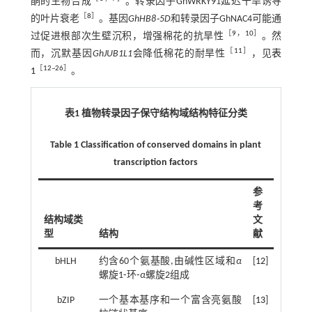
酮的生物合成
。转录因子GhWRKY91延迟干旱诱导
［
8
］
的叶片衰老
。基因
GhHB8⁃5D
和转录因子GhNAC4可能通
［
9
，
10
］
过促进根部次生壁沉积，增强棉花的抗旱性
。然
［
11
］
而，沉默基因
GhJUB1L1
会降低棉花的耐旱性
，见
表
［
12
~
26
］
1
。
表1 植物转录因子保守结构域结构特征分类
Table 1 Classification of conserved domains in plant
transcription factors
参
考
结构域类
文
型
结构
献
bHLH
约含60个氨基酸,由碱性区域和
α
[
12
]
螺旋1⁃环⁃
α
螺旋2组成
bZIP
一个基本基序和一个富含亮氨酸
[
13
]