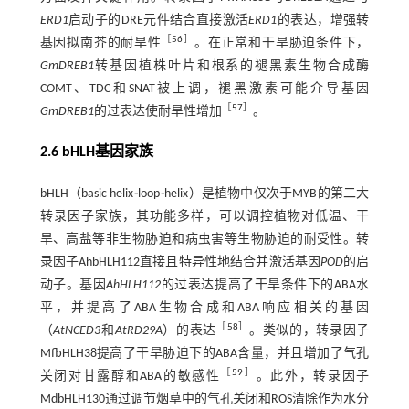
ERD1
启动子的DRE元件结合直接激活
ERD1
的表达，增强转
［
56
］
基因拟南芥的耐旱性
。在正常和干旱胁迫条件下，
GmDREB1
转基因植株叶片和根系的褪黑素生物合成酶
COMT、TDC和SNAT被上调，褪黑激素可能介导基因
［
57
］
GmDREB1
的过表达使耐旱性增加
。
2.6 bHLH基因家族
bHLH（basic helix
⁃
loop
⁃
helix）是植物中仅次于MYB的第二大
转录因子家族，其功能多样，可以调控植物对低温、干
旱、高盐等非生物胁迫和病虫害等生物胁迫的耐受性。转
录因子AhbHLH112直接且特异性地结合并激活基因
POD
的启
动子。基因
AhHLH112
的过表达提高了干旱条件下的ABA水
平，并提高了ABA生物合成和ABA响应相关的基因
［
58
］
（
AtNCED3
和
AtRD29A
）的表达
。类似的，转录因子
MfbHLH38提高了干旱胁迫下的ABA含量，并且增加了气孔
［
59
］
关闭对甘露醇和ABA的敏感性
。此外，转录因子
MdbHLH130通过调节烟草中的气孔关闭和ROS清除作为水分