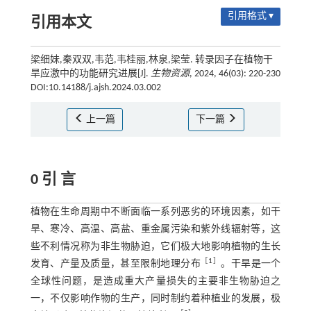
引用格式 ▾
引用本文
梁细妹,秦双双,韦范,韦桂丽,林泉,梁莹. 转录因子在植物干
旱应激中的功能研究进展[J].
生物资源
, 2024, 46(03): 220-230
DOI:10.14188/j.ajsh.2024.03.002
上一篇
下一篇
0 引 言
植物在生命周期中不断面临一系列恶劣的环境因素，如干
旱、寒冷、高温、高盐、重金属污染和紫外线辐射等，这
些不利情况称为非生物胁迫，它们极大地影响植物的生长
［
1
］
发育、产量及质量，甚至限制地理分布
。干旱是一个
全球性问题，是造成重大产量损失的主要非生物胁迫之
一，不仅影响作物的生产，同时制约着种植业的发展，极