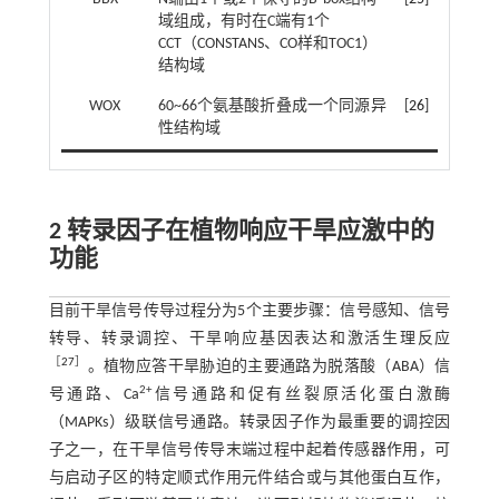
域组成，有时在C端有1个
CCT（CONSTANS、CO样和TOC1）
结构域
WOX
60~66个氨基酸折叠成一个同源异
[
26
]
性结构域
2 转录因子在植物响应干旱应激中的
功能
目前干旱信号传导过程分为5个主要步骤：信号感知、信号
转导、转录调控、干旱响应基因表达和激活生理反应
［
27
］
。植物应答干旱胁迫的主要通路为脱落酸（ABA）信
2+
号通路、Ca
信号通路和促有丝裂原活化蛋白激酶
（MAPKs）级联信号通路。转录因子作为最重要的调控因
子之一，在干旱信号传导末端过程中起着传感器作用，可
与启动子区的特定顺式作用元件结合或与其他蛋白互作，