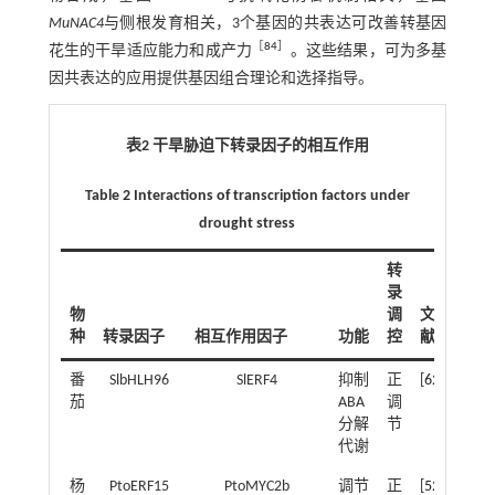
MuNAC4
与侧根发育相关，3个基因的共表达可改善转基因
［
84
］
花生的干旱适应能力和成产力
。这些结果，可为多基
因共表达的应用提供基因组合理论和选择指导。
表2 干旱胁迫下转录因子的相互作用
Table 2 Interactions of transcription factors under
drought stress
转
录
物
调
文
种
转录因子
相互作用因子
功能
控
献
番
SlbHLH96
SlERF4
抑制
正
[
62
]
茄
ABA
调
分解
节
代谢
杨
PtoERF15
PtoMYC2b
调节
正
[
52
]