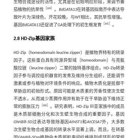
生物合成途径的活性，尤其是在初始响应阶段，来调节番
［
64
］
茄植物的抗旱性
。
BdGATA13
在转基因拟南芥中表达导
致叶片为深绿色，开花较晚，与WT相比，其抗旱性增强。
［
65
］
基因
BdGATA13
还促进了GA处理下的初生根发育
。
2.8 HD
⁃
Zip基因家族
HD
⁃
Zip（homeodomain leucine zipper）是植物界特有的转录
因子。这些蛋白具有同源异型域（homeodomain）与亮氨
酸拉链（leucine zipper）二聚的独特基序组合。HD
⁃
Zip转录
因子参与调控组织器官的发育及维持分生组织，还能调节
激素或参与植物对环境条件的响应。植物木质化是抵御干
旱胁迫的初始形式。原因可能是木质素的芳香性使次生壁
不透水，从而减少蒸腾作用并有助于在干旱胁迫下维持正
［
66
］
常的膨胀压力
。研究表明，HD
⁃
Zip Ⅲ亚家族中的成员
是木质部细胞分化和次生壁生物合成的重要因子。基因
GhHB8⁃5D
过表达导致除基因
AtNST1
和
AtCESA7
外，大多数
次生壁生物合成基因的转录水平显著上调。而且，在转基
因
GhHB8⁃5Dm
植物中木质部和束间纤维排列成环形的常规