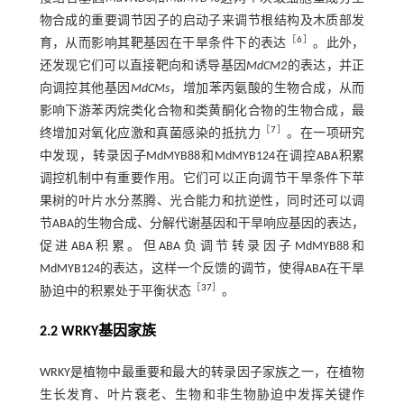
物合成的重要调节因子的启动子来调节根结构及木质部发
［
6
］
育，从而影响其靶基因在干旱条件下的表达
。此外，
还发现它们可以直接靶向和诱导基因
MdCM2
的表达，并正
向调控其他基因
MdCMs
，增加苯丙氨酸的生物合成，从而
影响下游苯丙烷类化合物和类黄酮化合物的生物合成，最
［
7
］
终增加对氧化应激和真菌感染的抵抗力
。在一项研究
中发现，转录因子MdMYB88和MdMYB124在调控ABA积累
调控机制中有重要作用。它们可以正向调节干旱条件下苹
果树的叶片水分蒸腾、光合能力和抗逆性，同时还可以调
节ABA的生物合成、分解代谢基因和干旱响应基因的表达，
促进ABA积累。但ABA负调节转录因子MdMYB88和
MdMYB124的表达，这样一个反馈的调节，使得ABA在干旱
［
37
］
胁迫中的积累处于平衡状态
。
2.2 WRKY基因家族
WRKY是植物中最重要和最大的转录因子家族之一，在植物
生长发育、叶片衰老、生物和非生物胁迫中发挥关键作