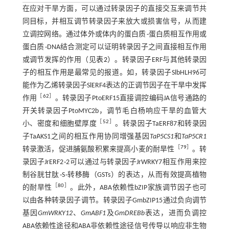
在应对干旱方面，可以通过转录因子的直接交互来调节共
同目标，并相互调节转录因子来放大或损害信号，从而建
立调控网络。通过体外或体内的蛋白质
⁃
蛋白质相互作用或
蛋白质
⁃
DNA结合测定可以证明转录因子之间直接相互作用
或调节发挥的作用（见
表2
）。转录因子ERF与其他转录因
子的相互作用是最常见的报道。如，转录因子SlbHLH96可
能作为乙烯转录因子SlERF4表达的正调节因子在干旱中发挥
［
62
］
作用
。转录因子PtoERF15直接调控编码JA信号通路的
开关转录因子PtoMYC2b，调节毛白杨响应干旱的血管大
［
52
］
小、密度和细胞壁厚度
。转录因子TaERF87和转录因
子TaAKS1之间的相互作用协同增强基因
TaP5CS1
和
TaP5CR1
［
79
］
转录激活，促进脯氨酸积累来提高小麦的耐旱性
。转
录因子JrERF2
⁃
2可以通过与转录因子JrWRKY7相互作用来控
制谷胱甘肽
⁃
S
⁃
转移酶（GSTs）的表达，从而有效提高植物
［
80
］
的耐旱性
。此外，ABA依赖性bZIP家族调节因子也可
以由各种转录因子调节。转录因子GmbZIP15通过负向调节
基因
GmWRKY12
、
GmABF1
及
GmDREBb
表达，进而负调控
ABA依赖性途径和ABA非依赖性途径信号传导以响应非生物