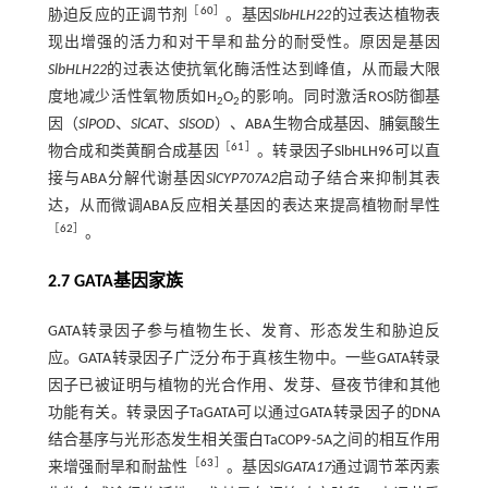
［
60
］
胁迫反应的正调节剂
。基因
SlbHLH22
的过表达植物表
现出增强的活力和对干旱和盐分的耐受性。原因是基因
SlbHLH22
的过表达使抗氧化酶活性达到峰值，从而最大限
度地减少活性氧物质如H
O
的影响。同时激活ROS防御基
2
2
因（
SlPOD
、
SlCAT
、
SlSOD
）、ABA生物合成基因、脯氨酸生
［
61
］
物合成和类黄酮合成基因
。转录因子SlbHLH96可以直
接与ABA分解代谢基因
SlCYP707A2
启动子结合来抑制其表
达，从而微调ABA反应相关基因的表达来提高植物耐旱性
［
62
］
。
2.7 GATA基因家族
GATA转录因子参与植物生长、发育、形态发生和胁迫反
应。GATA转录因子广泛分布于真核生物中。一些GATA转录
因子已被证明与植物的光合作用、发芽、昼夜节律和其他
功能有关。转录因子TaGATA可以通过GATA转录因子的DNA
结合基序与光形态发生相关蛋白TaCOP9
⁃
5A之间的相互作用
［
63
］
来增强耐旱和耐盐性
。基因
SlGATA17
通过调节苯丙素