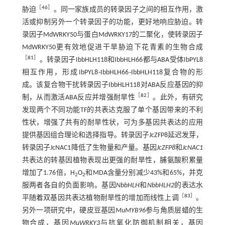
［
46
］
胁迫
。同一家族成员的转录因子之间的相互作用，激
活或抑制另外一个转录因子的功能，更好地响应胁迫。转
录因子MdWRKY50与蛋白MdWRKY17的二聚化，使转录因子
MdWRKY50更有效地促进干旱胁迫下花青素的生物合成
［
81
］
。转录因子IbbHLH118和IbbHLH66都与ABA受体IbPYL8
相互作用，形成IbPYL8
⁃
IbbHLH66
⁃
IbbHLH118复合物的形
成。该复合物干扰转录因子IbbHLH118对ABA反应基因的抑
［
82
］
制，从而激活ABA反应并增强耐旱性
。此外，有研究
发现两个不同功能TF的共表达克服了单个基因带来的不利
性状，增强了共有的耐旱性状，可为多基因共表达的应用
提供基因组合理论和选择指导。转录因子JcZFP8延迟发芽，
转录因子JcNAC1降低了生物量和产量。基因
JcZFP8
和
JcNAC1
共表达的转基因植物表现出更强的耐旱性，脯氨酸积累量
增加了1.76倍，H
O
和MDA含量分别减少43%和65%，并克
2
2
服两者各自的负面影响。基因
NbbHLH
和
NbbHLH2
的表达水
［
83
］
平随着双基因共表达植物耐旱性的增加而线性上调
。
另外一项研究中，硬皮豆基因
MuMYB96
参与角质层蜡的生
物合成，基因
MuWRKY3
与抗氧化防御机制相关，基因