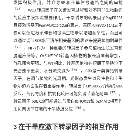
发挥积极作用，并介导BR和干旱信号通路之间的串扰
［
74
］
。WOX转录因子在关键发育过程和对不同非生物胁迫
的反应中发挥着重要作用。干旱诱导的转录因子PagERF35
直接激活基因
PagWOX11/12a
的表达，基因
PagWOX11/12a
不
仅可以促进根系伸长和提高生物量以增加耐旱性，而且可
以通过调节ROS水平清除相关基因的表达来提高植物耐旱性
［
75
］
。NF
⁃
Y作为一种重要的转录因子参与植物生长发育和
胁迫应答等。
OxStNF⁃YC9
转基因植物的根长度显著增加，
气孔闭合更强。与WT相比，转基因植物在短期干旱胁迫下
［
76
］
光合速率更高、水分流失减少
。BBX是一类锌指转录
因子，在调节植物的光周期、光形态发生以及生物和非生
物胁迫方面发挥着重要作用。转录因子CmBBX22介导的ABA
［
77
］
反应、气孔导度和抗氧化反应可能负调节菊花耐旱
。
转录因子IbBBX28可能通过与蛋白IbHOX11和IbZMAT2相互作
［
78
］
用负向调节甘薯的干旱胁迫反应
。
3 在干旱应激下转录因子的相互作用