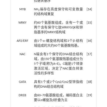
拉链状基序
MYB
NH
端存在高度保守和可变数量
[
14
]
2
的结构域重复
WRKY
约60个氨基酸组成，含有一个或
[
15
]
两个含有保守七肽WRKYGQK和锌
指基序的WRKY结构域
AP2/ERF
由1个
α⁃
螺旋结构域和3个
β⁃
结构
[
16
]
域组成的大约60个氨基酸残基。
NAC
N端含有1个保守的DNA结合结构
[
17
]
域，由150个氨基酸残基组成分为
5个子域(称为A~E)。C端是1个转录
激活区域，决定了NAC蛋白转录
活性的多样性
GATA
具有1个或2个Cys2/Cys2型锌指结
[
18
]
构的DNA结合结构域
DREB
由60~70氨基酸组成，编码蛋白主
[
19
]
要以
α
螺旋及
β
折叠为主