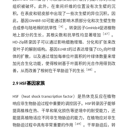
组织被破坏。此外，在束间纤维的位置没有次生壁的沉
积。在表皮和韧皮部中出现了一些次生壁的异位沉积。因
此，基因
GhHB8⁃5D
可能通过影响木质部分化和次生壁生物
［
9
］
合成参与陆地棉的抗旱性
。转录因子GmHdz4促进植物
［
67
］
地上部分的生长，其根尖数和抗旱性均显著增加
。
HD
⁃
Zip转录因子可以通过影响细胞增殖、分化和扩张来改
变叶子的解剖结构。基因
EcHB1
的过表达增强了CO
向叶绿
2
体的扩散，以及通过增加每单位叶面积的叶绿体数量来增
加光合生化功能，使得桉树基于叶面积的光合作用得到改
［
68
］
善，从而改善了桉树在干旱胁迫下的生长
。
2.9 HSF基因家族
HSF（heat shock transcription factor）是热休克反应在植物
响应非生物胁迫过程中重要的调控因子。HSF转录因子能够
提高植株在热、干旱和氧化损伤等逆境中的耐受能力，还
能提高植物适应不同非生物胁迫的能力，在植物应对非生
［
69
］
物胁迫过程中具有非常重要的作用
。干旱胁迫后，转