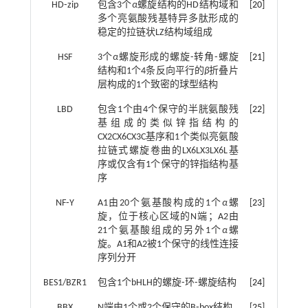
HD⁃zip
包含3个
α
螺旋结构的HD结构域和
[
20
]
多个亮氨酸残基特异多肽形成的
稳定的拉链状LZ结构域组成
HSF
3个
α
螺旋形成的螺旋⁃转角⁃螺旋
[
21
]
结构和1个4条反向平行的
β
折叠片
层构成的1个致密的球型结构
LBD
包含1个由4个保守的半胱氨酸残
[
22
]
基组成的类似锌指结构的
CX2CX6CX3C基序和1个类似亮氨酸
拉链式螺旋卷曲的LX6LX3LX6L基
序或仅含有1个保守的锌指结构基
序
NF⁃Y
A1由20个氨基酸构成的1个
α
螺
[
23
]
旋，位于核心区域的N端；A2由
21个氨基酸组成的另外1个
α
螺
旋。A1和A2被1个保守的线性连接
序列分开
BES1/BZR1
包含1个bHLH的螺旋⁃环⁃螺旋结构
[
24
]
BBX
N端由1个或2个保守的B⁃box结构
[
25
]