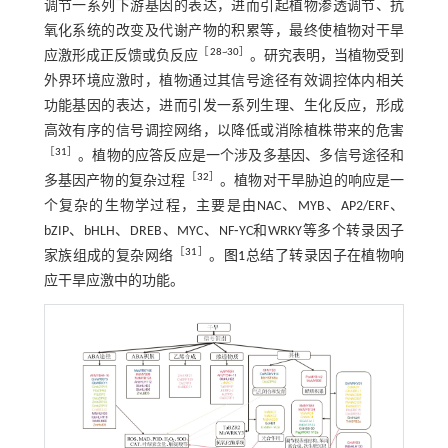
调节一系列下游基因的表达，进而引起植物渗透调节、抗
氧化系统的改变及代谢产物的积累等，最终使植物对干旱
［
28
~
30
］
应激形成正反馈或负反应
。研究表明，当植物受到
外界环境应激时，植物通过其信号途径有效调控体内相关
功能基因的表达，进而引发一系列生理、生化反应，形成
高效有序的信号调控网络，以降低或消除植株带来的危害
［
31
］
。植物的应答反应是一个涉及多基因、多信号途径和
［
32
］
多基因产物的复杂过程
。植物对干旱胁迫的响应是一
个复杂的生物学过程，主要是由NAC、MYB、AP2/ERF、
bZIP、bHLH、DREB、MYC、NF⁃YC和WRKY等多个转录因子
［
31
］
家族组成的复杂网络
。
图1
总结了转录因子在植物响
应干旱应激中的功能。