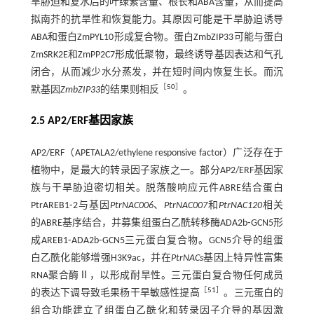
旱胁迫和复水后的叶绿素含量、根长和ABA含量，从而提高
拟南芥的抗旱性和恢复能力。其原因可能是干旱胁迫诱导
ABA和蛋白ZmPYL10形成复合物。蛋白ZmbZIP33可能与蛋白
ZmSRK2E和ZmPP2C7形成低聚物，最终诱导基因表达和气孔
闭合，从而减少水分蒸发，并在短时间内恢复生长。而沉
［
50
］
默基因
ZmbZIP33
的结果则相反
。
2.5 AP2/ERF基因家族
AP2/ERF（APETALA2/ethylene responsive factor）广泛存在于
植物中，是最大的转录因子家族之一。部分AP2/ERF基因家
族与干旱胁迫密切相关。脱落酸响应元件ABRE结合蛋白
PtrAREB1⁃2与基因
PtrNAC006
、
PtrNAC007
和
PtrNAC120
相关
的ABRE基序结合，并募集组蛋白乙酰转移酶ADA2b⁃GCN5形
成AREB1⁃ADA2b⁃GCN5三元蛋白复合物。GCN5介导的组蛋
白乙酰化能够增强H3K9ac，并在
PtrNACs
基因上特异性富集
RNA聚合酶Ⅱ，以形成耐旱性。三元蛋白复合物任何成员
［
51
］
的表达下调导致毛果杨干旱敏感性提高
。三元蛋白的
组合功能建立了组蛋白乙酰化和转录因子介导的基因激