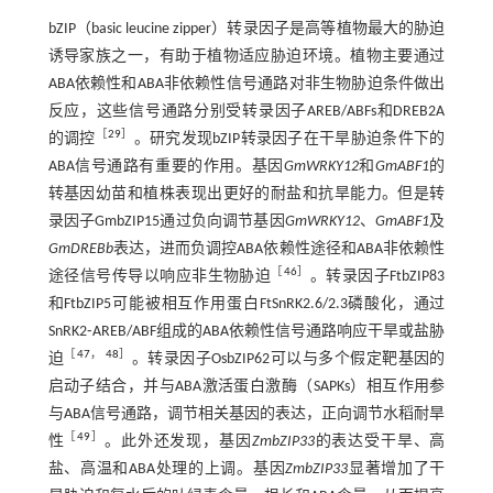
bZIP（basic leucine zipper）转录因子是高等植物最大的胁迫
诱导家族之一，有助于植物适应胁迫环境。植物主要通过
ABA依赖性和ABA非依赖性信号通路对非生物胁迫条件做出
反应，这些信号通路分别受转录因子AREB/ABFs和DREB2A
［
29
］
的调控
。研究发现bZIP转录因子在干旱胁迫条件下的
ABA信号通路有重要的作用。基因
GmWRKY12
和
GmABF1
的
转基因幼苗和植株表现出更好的耐盐和抗旱能力。但是转
录因子GmbZIP15通过负向调节基因
GmWRKY12
、
GmABF1
及
GmDREBb
表达，进而负调控ABA依赖性途径和ABA非依赖性
［
46
］
途径信号传导以响应非生物胁迫
。转录因子FtbZIP83
和FtbZIP5可能被相互作用蛋白FtSnRK2.6/2.3磷酸化，通过
SnRK2⁃AREB/ABF组成的ABA依赖性信号通路响应干旱或盐胁
［
47
，
48
］
迫
。转录因子OsbZIP62可以与多个假定靶基因的
启动子结合，并与ABA激活蛋白激酶（SAPKs）相互作用参
与ABA信号通路，调节相关基因的表达，正向调节水稻耐旱
［
49
］
性
。此外还发现，基因
ZmbZIP33
的表达受干旱、高
盐、高温和ABA处理的上调。基因
ZmbZIP33
显著增加了干