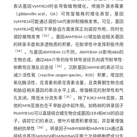
表达基因
VyMYB24
时会导致植物矮化，喷施外源赤霉素
（gibberellin acid，GA）可恢复植株的矮化表型，基因
VyMYB24
可能通过调控GA代谢抑制植株发育。可见，基因
VyMYB24
在响应干旱胁迫方面发挥正向调控作用，同时也
［
33
］
调控植物发育
。基因
AhMYB44⁃11
增加胁迫相关基因
的转录丰度和渗透物质的积累，在耐旱性中发挥积极作用
［
34
］
。与基因
AhMYB44⁃11
不同，
AhMYB44⁃16
影响ABA的
生物合成，通过ABA介导的信号转导途径负向调节耐旱性⁃
［
34
］
依赖性应激反应途径
。沉默基因
GhMYB3
的表达可以
减少活性氧（reactive oxygen species，ROS）积累，增加抗
氧化酶活性、花青素和原花青素含量，且类黄酮生物合成
和胁迫相关基因的表达水平上调，增强棉花的耐旱性和气
［
35
］
孔关闭，降低水分流失率
。除了R2R3⁃MYB亚族，其
他的MYB亚族也在干旱胁迫中起作用。如杨树的转录因子
PtoMYB142可以直接结合蜡生物合成基因
CER4
和
KCS6
的启动
子，调控它们的表达，使叶片蜡质积累增加，并显著增强
［
36
］
杨树抗旱性
。转录因子MdMYB88和MdMYB124通过直
接结合基因
MdVND6
和
MdMYB46
这两个次级细胞壁成分生