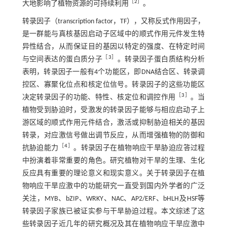
［
2
］
大地影响了植物资源的可持续利用
。
转录因子（transcription factor，TF），又称反式作用因子，
是一群能与真核基因启动子区域中的顺式作用元件发生特
异性结合，从而保证目的基因以特定的强度、在特定时间
［
3
］
与空间表达的蛋白质分子
。转录因子蛋白质结构分析
表明，转录因子一般有4个功能区，即DNA结合区、转录调
控区、寡聚化位点和核定位信号。转录因子的这些功能区
［
3
］
决定转录因子的功能、特性、核定位和调控作用
。当
植物受到胁迫时，受激发的转录因子能够与相应启动子上
游区域的顺式作用元件结合，激活或抑制胁迫相关的基因
转录，对应激信号做出调节反应，从而增强植物的防御和
［
4
］
抗胁迫能力
。转录因子在植物响应干旱胁迫应答过程
中扮演着非常重要的角色。研究植物对干旱的生理、生化
反应具有重要的理论意义和现实意义。关于转录因子在植
物响应干旱应激中的功能研究一直受到国内外学者的广泛
关注，MYB、bZIP、WRKY、NAC、AP2/ERF、bHLH及HSF等
转录因子家族已被证实参与干旱胁迫过程。本文综述了这
些转录因子近几年的研究概况及其在植物响应干旱应激中