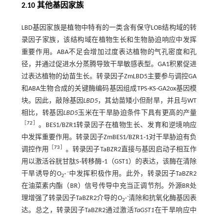
2.10 其他基因家族
LBD基因家族是植物中特有的一类含有保守LOB结构域的转
录因子家族，该结构域在植物生长和生物胁迫响应中发挥
重要作用。ABA不足会增加过度表达植物的气孔密度和孔
径，并通过促进水分蒸腾导致干旱敏感表型。GA1积累促进
过表达植物的幼苗生长。转录因子ZmLBD5主要参与调控GA
和ABA生物合成的关键酶编码基因组成TPS
⁃
KS
⁃
GA2ox基因模
块。因此，敲除基因
LBD5
，其幼苗矮小但耐旱，并且与WT
相比，转基因
LBD5
玉米在干旱胁迫条件下具有更高的产量
［
72
］
。BES1/BZR1转录因子在植物生长、发育和逆境响应
中发挥重要作用。转录因子ZmBES1/BZR1
⁃
1对干旱胁迫有负
［
73
］
调控作用
。转录因子TaBZR2直接与基因启动子相互作
用以激活谷胱甘肽S
⁃
转移酶
⁃
1（GST1）的表达，该酶在清除
-
干旱诱导的O
·
中发挥积极作用。此外，转录因子TaBZR2
2
在油菜素内酯（BR）信号传导中充当正调节剂。外源BR处
-
理增强了转录因子TaBZR2介导的O
·
清除和抗氧化酶基因表
2
达。总之，转录因子TaBZR2通过激活
TaGST1
在干旱响应中