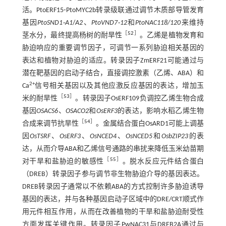
活。PtoERF15⁃PtoMYC2b转录级联通过调节木质部导管发育
基因
PtoSND1⁃A1
/
A2
、
PtoVND7⁃12
和
PtoNAC118/120
来维持
［
52
］
茎水分，最终提高杨树的耐旱性
。乙烯是植物发育和
胁迫响应的重要调节因子，可调节一系列胁迫相关基因的
表达和植物对胁迫的适应。转录因子ZmERF21可能通过与
潜在靶基因的启动子结合，直接调控激素（乙烯、ABA）和
2+
Ca
信号相关基因以及其他应激反应基因的表达，增加玉
［
53
］
米的耐旱性
。转录因子OsERF109负调控乙烯生物合成
基因
OSACS6
、
OSACO2
和
OsERF3
的表达，影响水稻乙烯生物
［
54
］
合成来调节抗旱性
。金属结合蛋白OsARD1可能上调基
因
OsTSRF
、
OsERF3
、
OsNCED4
、
OsNCED5
和
OsbZIP23
的表
达，从而介导ABA和乙烯信号通路的串扰来降低玉米幼苗期
［
55
］
对干旱和盐胁迫的敏感性
。脱水反应元件结合蛋白
（DREB）转录因子参与调节非生物胁迫介导的基因表达。
DREB转录因子通常以不依赖ABA的方式控制许多胁迫诱导
基因的表达，并与各种基因启动子区域中的DRE/CRT顺式作
用元件相互作用，从而在改善植物的干旱和盐胁迫耐受性
方面发挥关键作用。转录因子PwNAC31与DREB2A通过与