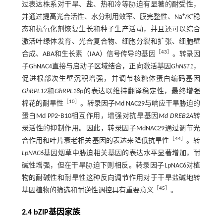
过表达株系对干旱、盐、热和冷等胁迫有显著的耐受性，
+
+
并通过提高光合活性、水分利用效率、膜完整性、Na
/K
稳
态和抗氧化剂恢复生长和种子生产活动，并且还可以综合
激活叶绿体发育、光合复合物、细胞分裂和扩张、细胞壁
［
43
］
合成、ABA和生长素（IAA）信号传导的基因
。转录因
子GhNAC4直接与启动子区域结合，正向激活基因
GhNST1
，
促进根部次生壁沉积增强，并调节核糖体蛋白编码基因
GhRPL12
和
GhRPL18p
的表达以维持翻译稳定性，最终增强
［
10
］
棉花的耐旱性
。转录因子Md NAC29与响应干旱胁迫的
蛋白Md PP2⁃B10相互作用，增强对抗旱基因
Md DREB2A
转
录活性的抑制作用。因此，转录因子MdNAC29通过调节光
［
44
］
合作用和叶片衰老相关基因的表达来降低抗旱性
。转
LpNAC6
基因烟草中胁迫相关基因的表达水平显著增加，耐
碱性增强，但在干旱胁迫下则相反。转录因子LpNAC6对植
物的耐碱性和耐旱性这种反向调节作用对于干旱盐碱地转
［
45
］
基因植物的筛选和耐逆性调控具有重要意义
。
2.4 bZIP基因家族