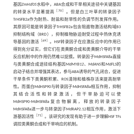
基因
ZmHsf05
水稻中，ABA合成和干旱相关途径中关键基因
［
70
］
的转录水平显著提高
。但是白三叶草的转录因子
TrHSFB2a作为耐热、耐盐和耐旱性的负调节剂发挥作用。
其原因可能是转录因子TrHSFB2a包含阻遏物激活结构域B3
抑制结构域（BRD），抑制植物胁迫耐受过程中热休克诱
［
69
］
导基因的激活
。HSF转录因子在应激反应中的作用已
得到充分证实，但它们在类黄酮合成和类黄酮介导的干旱
反应机制中的作用仍然难以捉摸。转录因子MdHSFA8a直接
与类黄酮合成途径结构基因
MdMYB12
、
MdANS
和
MdFLS
的
启动子结合并增强其表达，参与ABA诱导的气孔闭合，促进
干旱条件下类黄酮积累、ROS清除和植株存活来提高耐旱
性。而蛋白MdHSP90与转录因子MdHSFA8a相互作用，抑制
其结合活性和转录激活，但干旱胁迫可以使
MdHSP90
⁃
MdHSFA8a复合物解离，释放的转录因子
MdHSFA8a进一步与转录因子MdRAP2.12相互作用，激活下
［
71
］
游基因活性
。该研究的发现有助于进一步理解HSF TFs
调控类黄酮合成和干旱响应的机制。