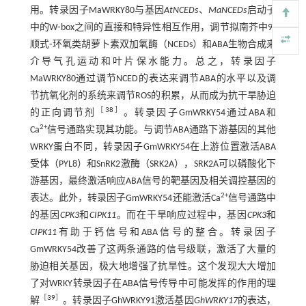
用。转录因子MaWRKY80与基因
AtNCEDs
、
MaNCEDs
启动子
中的W⁃box之间的直接和特异性相互作用，调节拟南芥中9⁃
顺式⁃环氧类胡萝卜素双加氧酶（NCEDs）和ABA生物合成来
介导气孔运动和叶片保水能力。总之，转录因子
MaWRKY80通过调节NCED的表达来调节ABA的水平以及调
节抗氧化剂的系统来调节ROS的积累，从而成为抗干旱胁迫
［
38
］
的正向调节剂
。转录因子GmWRKY54通过ABA和
2+
Ca
信号通路实现其功能。与调节ABA通路下游基因的其他
WRKY蛋白不同，转录因子GmWRKY54在上游位置激活ABA
受体（PYL8）和SnRK2激酶（SRK2A），SRK2A可以磷酸化下
游基因，最终激活响应ABA信号的靶基因及相关调控基因的
2+
表达。此外，转录因子GmWRKY54还能激活Ca
信号通路中
的基因
CPK3
和
CIPK11
。而在干旱响应过程中，基因
CPK3
和
CIPK11
有助于钙信号和ABA信号的整合。转录因子
GmWRKY54改善了这两条通路的信号级联，激活了大量的
胁迫相关基因，极大地增强了抗旱性。这个发现大大增加
了对WRKY转录因子在ABA信号传导中可能发挥的作用的理
［
39
］
解
。转录因子GhWRKY91激活基因
GhWRKY17
的表达，