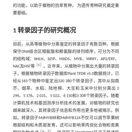
的功能，以助于植物的抗旱育种， 为遗传育种研究奠定重
要基础。
1 转录因子的研究概况
目前，从高等植物中分离鉴定的转录因子有数百种，根据
保守DNA结合区精氨酸和赖氨酸的排列顺序，可分为不同
的结构域：bHLH、bZIP、MADS、MYB、WRKY、AP2/ERF、
［
5
］
NAC及HSF等
。近年来，从植物中分离出大量的转录因
子，根据植物转录因子数据库Plant TFDB v5.0数据统计，已
经从165个物种中鉴定出320 380个转录因子，其中从拟南
芥、烟草、水稻、陆地棉、大豆和玉米中分别分离出 2
296、5 176、2 031、5 022、6 150和3 308个转录因子。随着
计算机技术和基因测序分析技术的发展，对植物的研究也
越来越深入，其转录因子信息和作用也更多地被揭示。例
如，转录因子MdMYB88和MdMYB124不仅可以调节苹果树
根部结构和木质部发育，还可以影响苯丙烷化合物和类黄
［
6
，
7
］