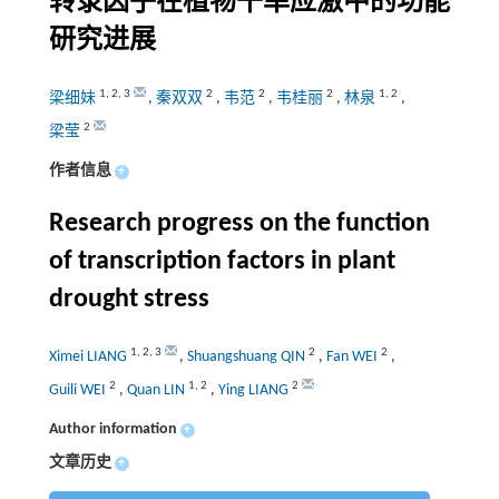
转录因子在植物干旱应激中的功能
研究进展
1
,
2
,
3
2
2
2
1
,
2
梁细妹
,
秦双双
,
韦范
,
韦桂丽
,
林泉
,
2
梁莹
作者信息
+
Research progress on the function
of transcription factors in plant
drought stress
1
,
2
,
3
2
2
Ximei LIANG
,
Shuangshuang QIN
,
Fan WEI
,
2
1
,
2
2
Guili WEI
,
Quan LIN
,
Ying LIANG
Author information
+
文章历史
+