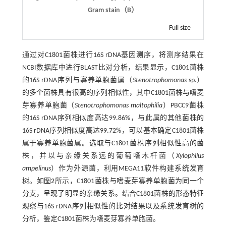
Gram stain（B）
Full size
通过对C1801菌株进行16S rDNA基因测序，将测序结果在
NCBI数据库中进行BLAST比对分析，结果显示，C1801菌株
的16S rDNA序列与寡养单胞菌属（
Stenotrophomonas
sp.）
的多个菌株具有很高的序列相似性，其中C1801菌株与嗜麦
芽寡养单胞菌（
Stenotrophomonas maltophilia
）PBCC9菌株
的16S rDNA序列相似度高达99.86%，与此属的其他菌株的
16S rDNA序列相似度高达99.72%，可以基本确定C1801菌株
属于寡养单胞菌属。选取与C1801菌株序列相似性高的菌
株，并以与亲缘关系远的葡萄嗜木杆菌（
Xylophilus
ampelinus
）作为外源菌，利用MEGA11软件构建系统发育
树。如
图2
所示，C1801菌株与嗜麦芽寡养单胞菌为同一个
分支，呈现了明显的亲缘关系。结合C1801菌株的形态特征
观察与16S rDNA序列相似性的比对结果以及系统发育树的
分析，鉴定C1801菌株为嗜麦芽寡养单胞菌。