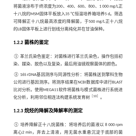
将菌液涂布于终浓度为200、400、600、800、1 000 mg/L正
十八烷的MSM固体平板放入35 ℃恒温培养箱培养5 d。筛选
可降解正十八烷最高浓度的降解菌，于500 mg/L正十八烷
的LB固体平板上进行划线分离纯化并在甘油保种。
1.2.2 菌株的鉴定
① 革兰氏染色鉴定：对菌株进行革兰氏染色，操作包括初
染、媒染、脱色以及复染，最后用油镜观察菌体的颜色。
② 16S rDNA基因测序与同源性分析：将菌株送到擎科生物
公司进行基因测序。将测序结果在NCBI数据库中进行BLAST
比对分析。使用MEGA11软件将菌株与模式菌株进行系统进
［
10
］
化分析，利用邻位相连法构建系统发育树
。
1.2.3 烷烃的降解及降解率的测定
① 培养降解正十八烷菌株：将培养后的菌液以 8 000 rpm
离心2 min，弃去上清液，用无菌水重悬沉淀于底部的菌