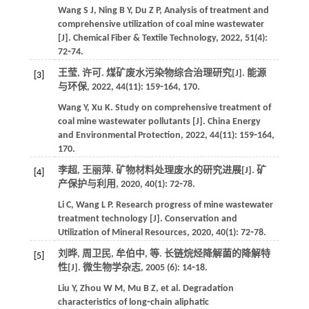
Wang S J, Ning B Y, Du Z P, Analysis of treatment and
comprehensive utilization of coal mine wastewater
[J].
Chemical Fiber & Textile Technology
,
2022
,
51
(4):
72⁃74.
王莹, 许可. 煤矿废水污染物综合治理研究[J].
能源
[3]
与环保
,
2022
,
44
(11): 159⁃164, 170.
Wang
Y
,
Xu
K
. Study on comprehensive treatment of
coal mine wastewater pollutants [J].
China Energy
and Environmental Protection
,
2022
,
44
(11): 159⁃164,
170.
李超, 王丽萍. 矿物材料处理废水的研究进展[J].
矿
[4]
产保护与利用
,
2020
,
40
(1): 72⁃78.
Li
C
,
Wang
L P
. Research progress of mine wastewater
treatment technology [J].
Conservation and
Utilization of Mineral Resources
,
2020
,
40
(1): 72⁃78.
刘晔, 周卫民, 牟伯中,
等
. 长链烷烃降解菌的降解特
[5]
性[J].
微生物学杂志
,
2005
(6): 14⁃18.
Liu
Y
,
Zhou
W M
,
Mu
B Z
,
et al
. Degradation
characteristics of long⁃chain aliphatic