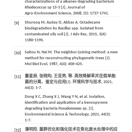
characterizations of a alkanes⁃degrading bacterium
Rhodococcus
sp 15⁃3 [J].
Journal of
Agro⁃Environment Science
,
2008
, (5): 1737⁃1741.
Shurooq
M
,
Auday
D
,
Abbas
A
. Octadecane
[9]
biodegradation by
Bacillus
spp. isolated from
contaminated oily soil [J].
J Adv Res
,
2015
,
3
(4):
1186⁃1190.
Saitou
N
,
Nei
M
. The neighbor⁃joining method: a new
[10]
method for reconstructing phylogenetic trees [J].
Mol Biol Evol
,
1987
,
4
(4): 406⁃425.
董星辰, 张晓昀, 王亚男,
等
. 高效降解苯并芘假单胞
[11]
菌的分离、鉴定与应用[J].
环境科学与技术
,
2021
,
44
(3): 1⁃7.
Dong
X C
,
Zhang
X J
,
Wang
Y N
,
et al
. Isolation,
identification and application of a benzopyrene
degrading bacteria
Pseudomonas
sp. [J].
Environmental Science & Technology
,
2021
,
44
(3):
1⁃7.
潘明阳. 菌群优化和强化技术在焦化废水处理中的应
[12]