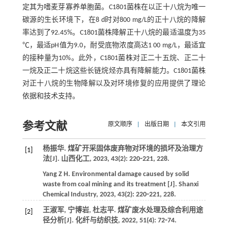
定其为嗜麦芽寡养单胞菌。C1801菌株在以正十八烷为唯一
碳源的生长环境下，在8 d时对800 mg/L的正十八烷的降解
率达到了92.45%。C1801菌株降解正十八烷的最适温度为35
℃，最适pH值为9.0，耐受底物浓度高达1 00 mg/L，最适宜
的接种量为10%。此外，C1801菌株对正二十五烷、正二十
一烷及正二十烷这些长链烷烃亦具有降解能力。C1801菌株
对正十八烷的生物降解以及对环境修复的应用提供了理论
依据和技术支持。
参考文献
原文顺序
|
出版日期
|
本文引用
杨振华. 煤矿开采固体废弃物对环境的损坏及治理方
[1]
法[J].
山西化工
,
2023
,
43
(2): 220⁃221, 228.
Yang
Z H
. Environmental damage caused by solid
waste from coal mining and its treatment [J].
Shanxi
Chemical Industry
,
2023
,
43
(2): 220⁃221, 228.
王淑军, 宁博岩, 杜志平. 煤矿废水处理及综合利用途
[2]
径分析[J].
化纤与纺织技
,
2022
,
51
(4): 72⁃74.