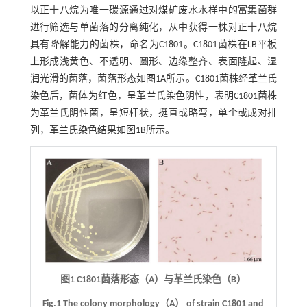
以正十八烷为唯一碳源通过对煤矿废水水样中的富集菌群
进行筛选与单菌落的分离纯化，从中获得一株对正十八烷
具有降解能力的菌株，命名为C1801。C1801菌株在LB平板
上形成浅黄色、不透明、圆形、边缘整齐、表面隆起、湿
润光滑的菌落，菌落形态如
图1
A所示。C1801菌株经革兰氏
染色后，菌体为红色，呈革兰氏染色阴性，表明C1801菌株
为革兰氏阴性菌，呈短杆状，挺直或略弯，单个或成对排
列，革兰氏染色结果如
图1
B所示。
图1 C1801菌落形态（A）与革兰氏染色（B）
Fig.1 The colony morphology（A） of strain C1801 and