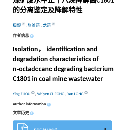
煤矿废水中正十八烷降解菌C1801
的分离鉴定及降解特性
周颖
,
张维燕
,
龙燕
作者信息
+
Isolation， identification and
degradation characteristics of
n⁃octadecane degrading bacterium
C1801 in coal mine wastewater
Ying ZHOU
,
Weiyen CHEONG
,
Yan LONG
Author information
+
文章历史
+