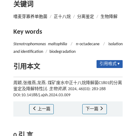
关键词
嗜麦芽寡养单胞菌
/
正十八烷
/
分离鉴定
/
生物降解
Key words
Stenotrophomonas maltophilia
/
n⁃octadecane
/
isolation
and identification
/
biodegradation
引用格式 ▾
引用本文
周颖,张维燕,龙燕. 煤矿废水中正十八烷降解菌C1801的分离
鉴定及降解特性[J].
生物资源
, 2024, 46(03): 283-288
DOI:10.14188/j.ajsh.2024.03.009
上一篇
下一篇
0 引 言