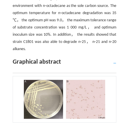
environment with n⁃octadecane as the sole carbon source. The
optimum temperature for n⁃octadecane degradation was 35
℃， the optimum pH was 9.0， the maximum tolerance range
of substrate concentration was 1 000 mg/L， and optimum
inoculum size was 10%. In addition， the results showed that
strain C1801 was also able to degrade n⁃25， n⁃21 and n⁃20
alkanes.
Graphical abstract