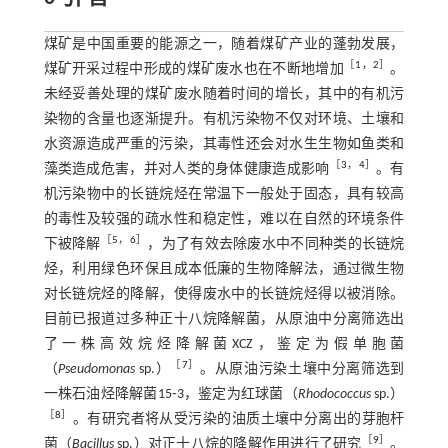
煤矿是中国重要的能源之一，随着煤矿产业的蓬勃发展，
［
1
，
2
］
煤矿开采过程中形成的煤矿废水也在不断地增加
。
未经妥善处理的煤矿废水随着时间的增长，其中的有机污
染物的含量也逐渐提升。有机污染物不仅对环境、土壤和
水资源造成严重的污染，其毒性还会对水生生物如鱼类和
［
3
，
4
］
藻类造成危害，并对人类的身体健康造成影响
。有
机污染物中的长链烷烃在常温下一般处于固态，具有较高
的毒性及较强的疏水性和稳定性，难以在自然的环境条件
［
5
，
6
］
下被降解
，为了有效去除废水中不同种类的长链烷
烃，利用绿色环保且成本低廉的生物降解法，通过微生物
对长链烷烃的降解，使得废水中的长链烷烃得以被消除。
目前已报道过多种正十八烷降解菌，从原油中分离筛选出
了一株高效烷烃降解菌XCZ，鉴定为假单胞菌
［
7
］
（
Pseudomonas
sp.）
。从原油污染土壤中分离筛选到
一株石油烃降解菌15⁃3，鉴定为红球菌（
Rhodococcus
sp.）
［
8
］
。有研究者将从受污染的油质土壤中分离出的芽胞杆
［
9
］
菌（
Bacillus
sp.）对正十八烷的降解作用进行了研究
。