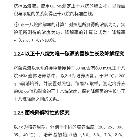
烷标品溶液。使用GC⁃MS测定正十八烷的峰面积，以峰面
积与浓度的关系获得正十八烷的标准曲线。
⑤ 正十八烷降解率的计算：对照组所测得的浓度为
C
，实
1
验组所测得的浓度为
C
，降解率的计算公式为：降解率
2
=（
C
-
C
）/
C
×100%。
1
2
1
1.2.4 以正十八烷为唯一碳源的菌株生长及降解探究
将菌悬液以10%的接种量接种于50 mL含有800 mg/L正十八
烷MSM液体培养基中，以8 d为培养周期，于35 ℃，200
rpm震荡培养，并设置对照组。每隔2 d取样，测定培养液
的OD
值和剩余的正十八烷浓度，探究降解菌的生长与正
600
十八烷降解之间的关系。
1.2.5 菌株降解特性的探究
以7 d为培养周期，分别于不同的培养温度（20、25、30、
35、40 ℃）、培养基初始pH值（5.0、6.0、7.0、8.0、