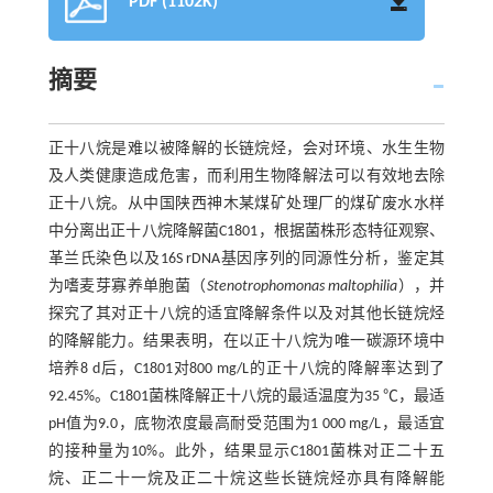
PDF (1102K)
摘要
正十八烷是难以被降解的长链烷烃，会对环境、水生生物
及人类健康造成危害，而利用生物降解法可以有效地去除
正十八烷。从中国陕西神木某煤矿处理厂的煤矿废水水样
中分离出正十八烷降解菌C1801，根据菌株形态特征观察、
革兰氏染色以及16S rDNA基因序列的同源性分析，鉴定其
为嗜麦芽寡养单胞菌（
Stenotrophomonas maltophilia
），并
探究了其对正十八烷的适宜降解条件以及对其他长链烷烃
的降解能力。结果表明，在以正十八烷为唯一碳源环境中
培养8 d后，C1801对800 mg/L的正十八烷的降解率达到了
92.45%。C1801菌株降解正十八烷的最适温度为35 ℃，最适
pH值为9.0，底物浓度最高耐受范围为1 000 mg/L，最适宜
的接种量为10%。此外，结果显示C1801菌株对正二十五
烷、正二十一烷及正二十烷这些长链烷烃亦具有降解能