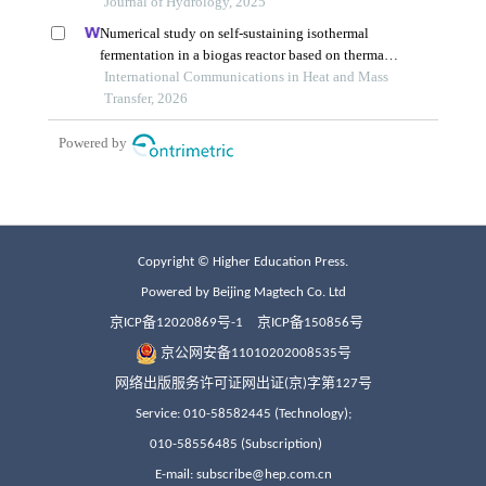
Copyright © Higher Education Press.
Powered by Beijing Magtech Co. Ltd
京ICP备12020869号-1
京ICP备150856号
京公网安备11010202008535号
网络出版服务许可证网出证(京)字第127号
Service: 010-58582445 (Technology);
010-58556485 (Subscription)
E-mail: subscribe@hep.com.cn