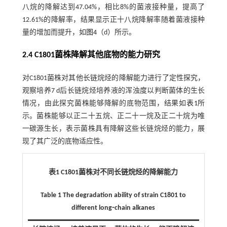
八烷的降解达到47.04%，相比8%的菌液接种量，提高了
12.61%的降解率，结果显示正十八烷降解率随着菌液接种
量的增加而提升，如
图4
（d）所示。
2.4 C1801菌株降解其他底物的能力研究
对C1801菌株对其他长链烷烃的降解能力进行了定性探究，
观察培养7 d后长链烷烃培养液的浑浊度以判断菌体的生长
情况，由此探究菌株能够降解的底物范围，结果如
表1
所
示。菌株能够以正二十五烷、正二十一烷及正二十烷为唯
一碳源生长，表示菌株具有降解这些长链烷烃的能力，展
现了其广泛的底物适应性。
表1 C1801菌株对不同长链烷烃的降解能力
Table 1 The degradation ability of strain C1801 to
different long⁃chain alkanes