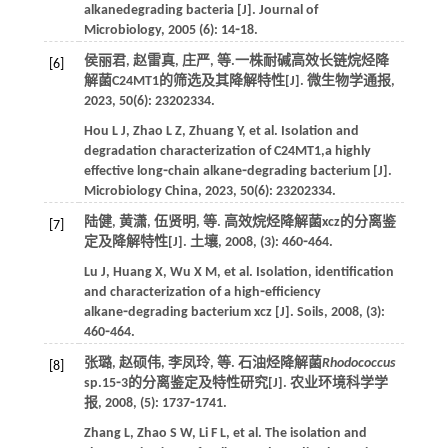
alkanedegrading bacteria [J].
Journal of
Microbiology
,
2005
(6): 14⁃18.
侯丽君, 赵雷真, 庄严,
等
.一株耐碱高效长链烷烃降
[6]
解菌C24MT1的筛选及其降解特性[J].
微生物学通报
,
2023
,
50
(6): 2320­2334.
Hou
L J
,
Zhao
L Z
,
Zhuang
Y
,
et al
. Isolation and
degradation characterization of C24MT1,a highly
effective long⁃chain alkane⁃degrading bacterium [J].
Microbiology China
,
2023
,
50
(6): 2320­2334.
陆健, 黄潇, 伍贤明,
等
. 高效烷烃降解菌xcz的分离鉴
[7]
定及降解特性[J].
土壤
,
2008
, (3): 460⁃464.
Lu
J
,
Huang
X
,
Wu
X M
,
et al
. Isolation, identification
and characterization of a high⁃efficiency
alkane⁃degrading bacterium xcz [J].
Soils
,
2008
, (3):
460⁃464.
张璐, 赵硕伟, 李凤玲,
等
. 石油烃降解菌
Rhodococcus
[8]
sp.15⁃3的分离鉴定及特性研究[J].
农业环境科学学
报
,
2008
, (5): 1737⁃1741.
Zhang
L
,
Zhao
S W
,
Li
F L
,
et al
. The isolation and