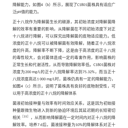
降解能力，如
图4
（b）所示，展现了C1801菌株具有适应广
泛pH值的能力。
正十八烷作为降解菌生长的碳源，其初始浓度对降解菌降
解的效率有重要的影响，从降解菌在不同初始浓度下对正
十八烷进行降解，可以探究出降解菌的底物适应能力。低
浓度的正十八烷可以被降解菌有效降解，随着正十八烷浓
度的升高，降解率不断下降，这是由于高浓度的正十八烷
的毒性较大，会对菌体造成一定的毒害作用，影响菌株的
正常生长和代谢活性，从而导致降解效率低。C1801菌株对
浓度为200 mg/L的正十八烷降解率达到75.32%，而当正十
八烷浓度高达1 000 mg/L时，菌株仍具有一定的降解能力，
如
图4
（c）所示，说明了菌株具有良好的底物耐受性，可
以用于高浓度的正十八烷的降解体系
菌液初始接种量与效率有时间­效应关系，这是因为初始接
种量跟微生物进入到新的胁迫环境后其延迟期的长短密切
［
15
］
相关
，从而影响降解菌在一定时间内对正十八烷的降
解效率。培养7 d后，菌液接种量为10%的降解体系对正十