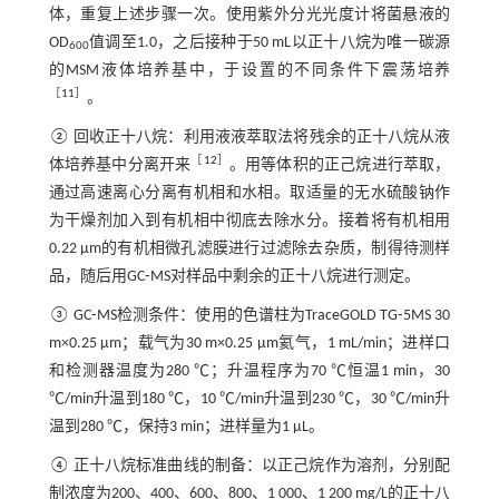
体，重复上述步骤一次。使用紫外分光光度计将菌悬液的
OD
值调至1.0，之后接种于50 mL以正十八烷为唯一碳源
600
的MSM液体培养基中，于设置的不同条件下震荡培养
［
11
］
。
② 回收正十八烷：利用液­液萃取法将残余的正十八烷从液
［
12
］
体培养基中分离开来
。用等体积的正己烷进行萃取，
通过高速离心分离有机相和水相。取适量的无水硫酸钠作
为干燥剂加入到有机相中彻底去除水分。接着将有机相用
0.22 μm的有机相微孔滤膜进行过滤除去杂质，制得待测样
品，随后用GC⁃MS对样品中剩余的正十八烷进行测定。
③ GC⁃MS检测条件：使用的色谱柱为TraceGOLD TG⁃5MS 30
m×0.25 μm；载气为30 m×0.25 μm氦气，1 mL/min；进样口
和检测器温度为280 ℃；升温程序为70 ℃恒温1 min，30
℃/min升温到180 ℃，10 ℃/min升温到230 ℃，30 ℃/min升
温到280 ℃，保持3 min；进样量为1 μL。
④ 正十八烷标准曲线的制备：以正己烷作为溶剂，分别配
制浓度为200、400、600、800、1 000、1 200 mg/L的正十八