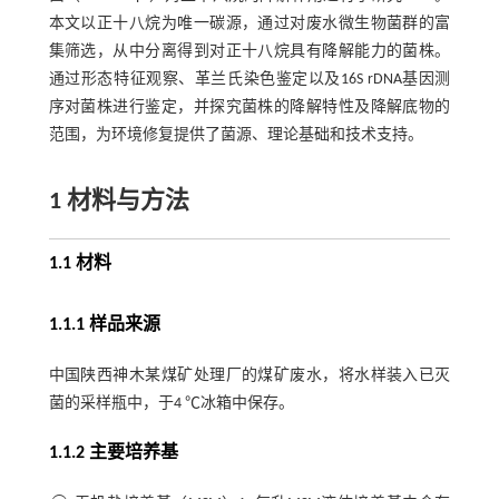
本文以正十八烷为唯一碳源，通过对废水微生物菌群的富
集筛选，从中分离得到对正十八烷具有降解能力的菌株。
通过形态特征观察、革兰氏染色鉴定以及16S rDNA基因测
序对菌株进行鉴定，并探究菌株的降解特性及降解底物的
范围，为环境修复提供了菌源、理论基础和技术支持。
1 材料与方法
1.1 材料
1.1.1 样品来源
中国陕西神木某煤矿处理厂的煤矿废水，将水样装入已灭
菌的采样瓶中，于4 ℃冰箱中保存。
1.1.2 主要培养基