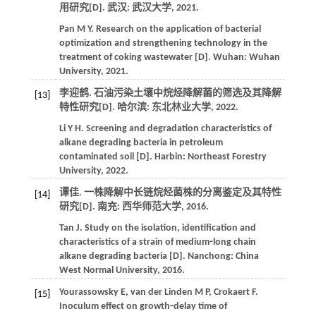
用研究[D]. 武汉: 武汉大学,
2021
.
Pan
M Y
. Research on the application of bacterial
optimization and strengthening technology in the
treatment of coking wastewater [D]. Wuhan: Wuhan
University,
2021
.
李迎鹤. 石油污染土壤中烷烃降解菌的筛选及其降解
[13]
特性研究[D]. 哈尔滨: 东北林业大学,
2022
.
Li
Y H
. Screening and degradation characteristics of
alkane degrading bacteria in petroleum
contaminated soil [D]. Harbin: Northeast Forestry
University,
2022
.
谭佳. 一株降解中长链烷烃菌株的分离鉴定及其特性
[14]
研究[D]. 南充: 西华师范大学,
2016
.
Tan
J
. Study on the isolation, identification and
characteristics of a strain of medium⁃long chain
alkane degrading bacteria [D]. Nanchong: China
West Normal University,
2016
.
Yourassowsky
E
,
van der Linden
M P
,
Crokaert
F
.
[15]
Inoculum effect on growth⁃delay time of