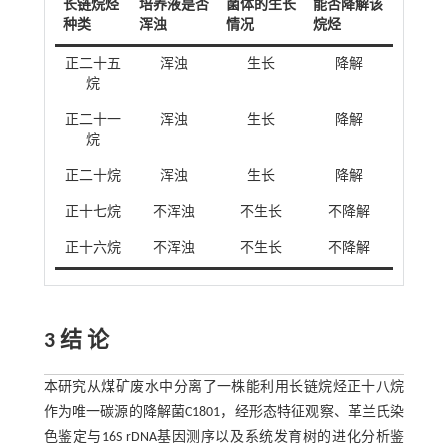
长链烷烃
培养液是否
菌体的生长
能否降解该
种类
浑浊
情况
烷烃
正二十五
浑浊
生长
降解
烷
正二十一
浑浊
生长
降解
烷
正二十烷
浑浊
生长
降解
正十七烷
不浑浊
不生长
不降解
正十六烷
不浑浊
不生长
不降解
3 结 论
本研究从煤矿废水中分离了一株能利用长链烷烃正十八烷
作为唯一碳源的降解菌C1801，经形态特征观察、革兰氏染
色鉴定与16S rDNA基因测序以及系统发育树的进化分析鉴