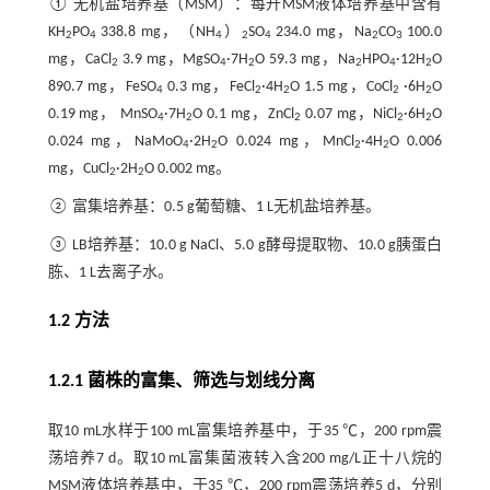
① 无机盐培养基（MSM）：每升MSM液体培养基中含有
KH
PO
338.8 mg，（NH
）
SO
234.0 mg，Na
CO
100.0
2
4
4
2
4
2
3
mg，CaCl
3.9 mg，MgSO
·7H
O 59.3 mg，Na
HPO
·12H
O
2
4
2
2
4
2
890.7 mg，FeSO
0.3 mg，FeCl
·4H
O 1.5 mg，CoCl
·6H
O
4
2
2
2
2
0.19 mg， MnSO
·7H
O 0.1 mg，ZnCl
0.07 mg，NiCl
·6H
O
4
2
2
2
2
0.024 mg，NaMoO
·2H
O 0.024 mg，MnCl
·4H
O 0.006
4
2
2
2
mg，CuCl
·2H
O 0.002 mg。
2
2
② 富集培养基：0.5 g葡萄糖、1 L无机盐培养基。
③ LB培养基：10.0 g NaCl、5.0 g酵母提取物、10.0 g胰蛋白
胨、1 L去离子水。
1.2 方法
1.2.1 菌株的富集、筛选与划线分离
取10 mL水样于100 mL富集培养基中，于35 ℃，200 rpm震
荡培养7 d。取10 mL富集菌液转入含200 mg/L正十八烷的
MSM液体培养基中，于35 ℃，200 rpm震荡培养5 d，分别