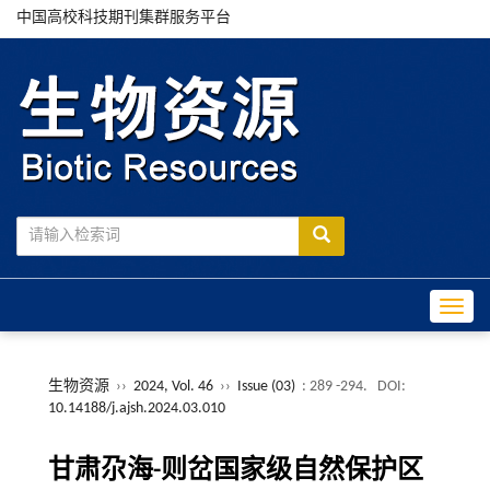
中国高校科技期刊集群服务平台
Toggle
生物资源
››
2024, Vol. 46
››
Issue (03)
: 289 -294.
DOI:
10.14188/j.ajsh.2024.03.010
甘肃尕海-则岔国家级自然保护区