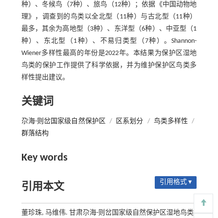
种）、冬候鸟（7种）、旅鸟（12种）；依据《中国动物地
理》，调查到的鸟类以全北型（11种）与古北型（11种）
最多，其余为高地型（3种）、东洋型（6种）、中亚型（1
种）、东北型（1种）、不易归类型（7种）。Shannon-
Wiener多样性最高的年份是2022年。本结果为保护区湿地
鸟类的保护工作提供了科学依据，并为维护保护区鸟类多
样性提出建议。
关键词
尕海-则岔国家级自然保护区
/
区系划分
/
鸟类多样性
/
群落结构
Key words
引用格式 ▾
引用本文
董珍珠, 马维伟. 甘肃尕海-则岔国家级自然保护区湿地鸟类