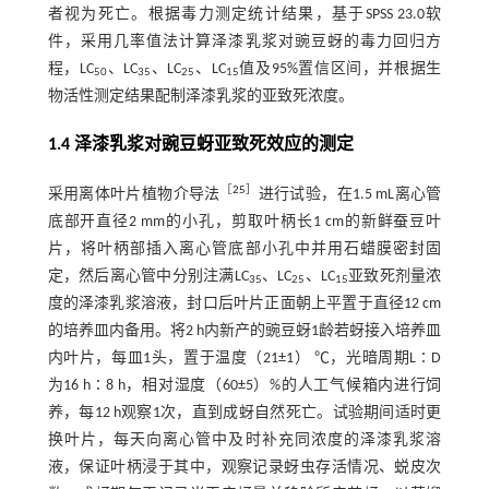
者视为死亡。根据毒力测定统计结果，基于SPSS 23.0软
件，采用几率值法计算泽漆乳浆对豌豆蚜的毒力回归方
程，LC
、LC
、LC
、LC
值及95%置信区间，并根据生
50
35
25
15
物活性测定结果配制泽漆乳浆的亚致死浓度。
1.4 泽漆乳浆对豌豆蚜亚致死效应的测定
［
25
］
采用离体叶片植物介导法
进行试验，在1.5 mL离心管
底部开直径2 mm的小孔，剪取叶柄长1 cm的新鲜蚕豆叶
片，将叶柄部插入离心管底部小孔中并用石蜡膜密封固
定，然后离心管中分别注满LC
、LC
、LC
亚致死剂量浓
35
25
15
度的泽漆乳浆溶液，封口后叶片正面朝上平置于直径12 cm
的培养皿内备用。将2 h内新产的豌豆蚜1龄若蚜接入培养皿
内叶片，每皿1头，置于温度（21±1） ℃，光暗周期L∶D
为16 h∶8 h，相对湿度（60±5）%的人工气候箱内进行饲
养，每12 h观察1次，直到成蚜自然死亡。试验期间适时更
换叶片，每天向离心管中及时补充同浓度的泽漆乳浆溶
液，保证叶柄浸于其中，观察记录蚜虫存活情况、蜕皮次