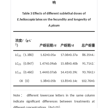
响
Table 3 Effects of different sublethal doses of
E.helioscopia
latex on the fecundity and longevity of
A.pisum
日
-
浓度/（g·L
量
1
）
产蚜前期/d
产蚜期/d
总产蚜量/头
雌
LC
（1.380）
1.62±0.05a
17.06±0.37a
86.35±4.34b
5.
35
LC
（0.847）
1.47±0.09ab
15.68±0.40b
91.71±2.72b
5.
25
LC
（0.460）
1.44±0.07ab
14.41±0.39c
93.76±2.06b
6.
15
CK（0）
1.38±0.05b
13.85±0.14c
102.76±0.95a
7.
Note：
different lowercase letters in the same column
indicate significant differences between treatments at
different concentrations（
P
<0.05）