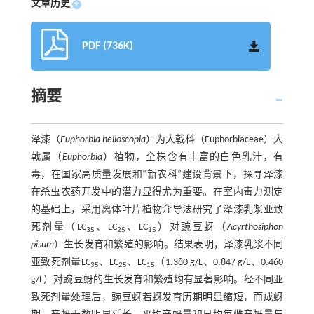
文章历史
+
PDF (736K)
摘要
泽漆（
Euphorbia helioscopia
）为大戟科（Euphorbiaceae）大
戟属（
Euphorbia
）植物，全株含有丰富的白色乳汁，有
毒，在国家高质量发展和“新农科”建设背景下，探寻泽漆
在杀虫农药开发中的潜力显得尤为重要。在室内毒力测定
的基础上，采用离体叶片植物介导法研究了泽漆乳浆亚致
死剂量（LC
、LC
、LC
）对豌豆蚜（
Acyrthosiphon
35
25
15
pisum
）生长发育和繁殖的影响。结果表明，泽漆乳浆不同
亚致死剂量LC
、LC
、LC
（1.380 g/L、0.847 g/L、0.460
35
25
15
g/L）对豌豆蚜的生长发育和繁殖均有显著影响。经不同亚
致死剂量处理后，豌豆蚜若蚜发育历期明显缩短，而成蚜