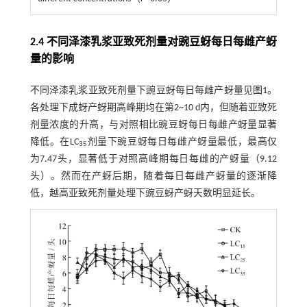
2.4 不同泽漆乳浆亚致死剂量对豌豆蚜每日每雌产蚜
量的影响
不同泽漆乳浆亚致死剂量下豌豆蚜每日每雌产蚜量见
图1
。
各处理下成蚜产蚜期高峰期均在第2~10 d内，但随着亚致死
剂量浓度的升高，与对照相比豌豆蚜每日每雌产蚜量显著
降低。在LC
剂量下豌豆蚜每日每雌产蚜量最低，最高仅
35
为7.47头，显著低于对照高峰期每日每雌的产蚜量（9.12
头）。然而在产蚜后期，随着每日每雌产蚜量的逐渐降
低，越高亚致死剂量处理下豌豆蚜产蚜天数明显延长。