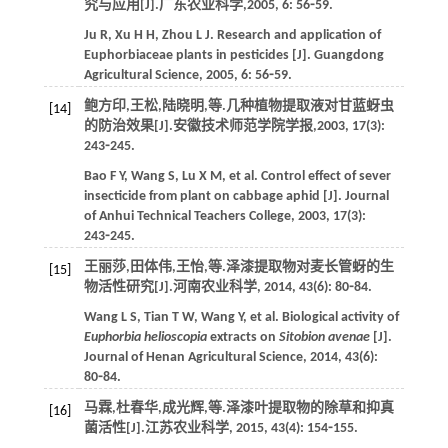
究与应用[J].
广东农业科学
,
2005
,
6
: 56⁃59.
Ju
R
,
Xu
H H
,
Zhou
L J
. Research and application of
Euphorbiaceae plants in pesticides [J].
Guangdong
Agricultural Science
,
2005
,
6
: 56⁃59.
鲍方印,王松,陆晓明,
等
.几种植物提取液对甘蓝蚜虫
[14]
的防治效果[J].
安徽技术师范学院学报
,
2003
,
17
(3):
243⁃245.
Bao
F Y
,
Wang
S
,
Lu
X M
,
et al
. Control effect of sever
insecticide from plant on cabbage aphid [J].
Journal
of Anhui Technical Teachers College
,
2003
,
17
(3):
243⁃245.
王丽莎,田体伟,王怡,
等
.泽漆提取物对麦长管蚜的生
[15]
物活性研究[J].
河南农业科学
,
2014
,
43
(6): 80⁃84.
Wang
L S
,
Tian
T W
,
Wang
Y
,
et al
. Biological activity of
Euphorbia helioscopia
extracts on
Sitobion avenae
[J].
Journal of Henan Agricultural Science
,
2014
,
43
(6):
80⁃84.
马霖,杜春华,成光辉,
等
.泽漆叶提取物的除草和抑真
[16]
菌活性[J].
江苏农业科学
,
2015
,
43
(4): 154⁃155.