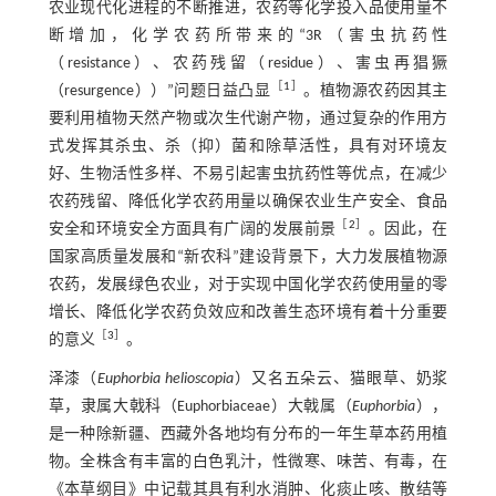
农业现代化进程的不断推进，农药等化学投入品使用量不
断增加，化学农药所带来的“3R（害虫抗药性
（resistance）、农药残留（residue）、害虫再猖獗
［
1
］
（resurgence））”问题日益凸显
。植物源农药因其主
要利用植物天然产物或次生代谢产物，通过复杂的作用方
式发挥其杀虫、杀（抑）菌和除草活性，具有对环境友
好、生物活性多样、不易引起害虫抗药性等优点，在减少
农药残留、降低化学农药用量以确保农业生产安全、食品
［
2
］
安全和环境安全方面具有广阔的发展前景
。因此，在
国家高质量发展和“新农科”建设背景下，大力发展植物源
农药，发展绿色农业，对于实现中国化学农药使用量的零
增长、降低化学农药负效应和改善生态环境有着十分重要
［
3
］
的意义
。
泽漆（
Euphorbia helioscopia
）又名五朵云、猫眼草、奶浆
草，隶属大戟科（Euphorbiaceae）大戟属（
Euphorbia
），
是一种除新疆、西藏外各地均有分布的一年生草本药用植
物。全株含有丰富的白色乳汁，性微寒、味苦、有毒，在
《本草纲目》中记载其具有利水消肿、化痰止咳、散结等