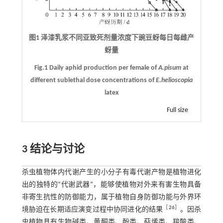
图1 泽漆乳浆不同亚致死剂量浓度下豌豆蚜每日每雌产
蚜量
Fig.1 Daily aphid production per female of
A.pisum
at
different sublethal dose concentrations of
E.helioscopia
latex
Full size
3 结论与讨论
杀虫植物体内代谢产生的小分子有毒代谢产物是植物进化
出的独特的“代谢武器”，能够使植物对外来有害生物具备
非寄生抗性的防御能力，属于植物自身防御功能与外界环
［
26
］
境胁迫在长期适应演变过程中协同进化的结果
。因杀
虫植物具有生物碱类、黄酮类、酚类、萜烯类、羧酸类、