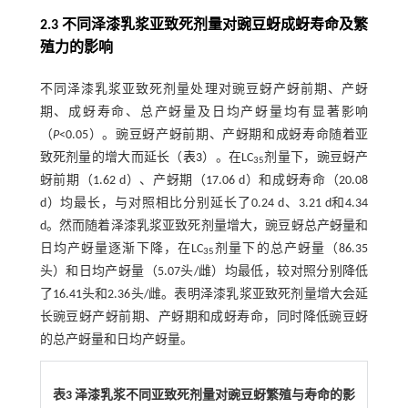
2.3 不同泽漆乳浆亚致死剂量对豌豆蚜成蚜寿命及繁
殖力的影响
不同泽漆乳浆亚致死剂量处理对豌豆蚜产蚜前期、产蚜
期、成蚜寿命、总产蚜量及日均产蚜量均有显著影响
（
P
<0.05）。豌豆蚜产蚜前期、产蚜期和成蚜寿命随着亚
致死剂量的增大而延长（
表3
）。在LC
剂量下，豌豆蚜产
35
蚜前期（1.62 d）、产蚜期（17.06 d）和成蚜寿命（20.08
d）均最长，与对照相比分别延长了0.24 d、3.21 d和4.34
d。然而随着泽漆乳浆亚致死剂量增大，豌豆蚜总产蚜量和
日均产蚜量逐渐下降，在LC
剂量下的总产蚜量（86.35
35
头）和日均产蚜量（5.07头/雌）均最低，较对照分别降低
了16.41头和2.36头/雌。表明泽漆乳浆亚致死剂量增大会延
长豌豆蚜产蚜前期、产蚜期和成蚜寿命，同时降低豌豆蚜
的总产蚜量和日均产蚜量。
表3 泽漆乳浆不同亚致死剂量对豌豆蚜繁殖与寿命的影