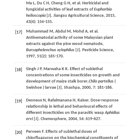
Ma
L
,
Du
C H
,
Cheng
G H
,
et al
. Herbicidal and
fungicidal activities of leaf extracts of
Euphorbia
helioscopia
[J].
Jiangsu Agricultural Science
,
2015
,
43
(4): 154⁃155.
Muhammad
M
,
Abdul
M
,
Mohd
A
,
et al
.
[17]
Antinematodal activity of some Malaysian plant
extracts against the pine wood nematode,
Bursaphelenchus xylophilus
[J].
Pesticide Science
,
1997
,
51
(2): 165⁃170.
Singh
J P
,
Marwaha
K K
. Effect of sublethal
[18]
concentrations of some insecticides on growth and
development of maize stalk borer
,Chilo partellu
s (
Swinhoe ) larvae [J].
Shashpa
,
2000
,
7
: 181⁃186.
Desneux
N
,
Rafalmanana
H
, Kaiser. Dose⁃response
[19]
relationship in lethal and behavioural effects of
different insecticides on the parasitic wasp
Aphidius
ervi
[J].
Chemosphere
,
2004
,
54
: 619⁃627.
Perveen
F
. Effects of sublethal doses of
[20]
chlorfluazuron on the biochemical constituents of