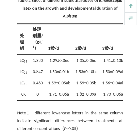
Table 2 Effect of different sublethal doses of
E.helioscopia
latex on the growth and developmental duration of
A.pisum
处理
处
剂量/
-
理
（g·L
1
组
）
1龄/d
2龄/d
3龄/d
4龄/
LC
1.380
1.29±0.06c
1.35±0.06c
1.41±0.10b
1.68
35
LC
0.847
1.50±0.01b
1.53±0.10bc
1.50±0.09ab
1.79±
25
LC
0.460
1.59±0.05ab
1.59±0.05b
1.56±0.04ab
1.94±
15
CK
0
1.71±0.06a
1.82±0.09a
1.70±0.06a
1.97
Note：
different lowercase letters in the same column
indicate significant differences between treatments at
different concentrations（
P
<0.05）