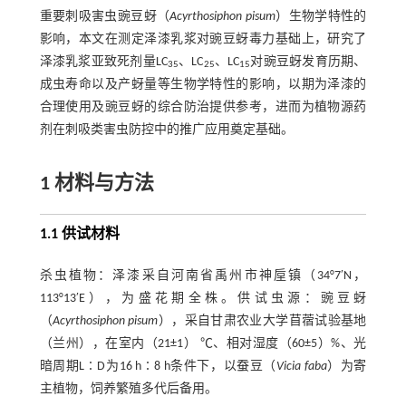
重要刺吸害虫豌豆蚜（
Acyrthosiphon pisum
）生物学特性的
影响，本文在测定泽漆乳浆对豌豆蚜毒力基础上，研究了
泽漆乳浆亚致死剂量LC
、LC
、LC
对豌豆蚜发育历期、
35
25
15
成虫寿命以及产蚜量等生物学特性的影响，以期为泽漆的
合理使用及豌豆蚜的综合防治提供参考，进而为植物源药
剂在刺吸类害虫防控中的推广应用奠定基础。
1 材料与方法
1.1 供试材料
杀虫植物：泽漆采自河南省禹州市神垕镇（34°7′N，
113°13′E），为盛花期全株。供试虫源：豌豆蚜
（
Acyrthosiphon pisum
），采自甘肃农业大学苜蓿试验基地
（兰州），在室内（21±1） ℃、相对湿度（60±5）%、光
暗周期L∶D为16 h∶8 h条件下，以蚕豆（
Vicia faba
）为寄
主植物，饲养繁殖多代后备用。