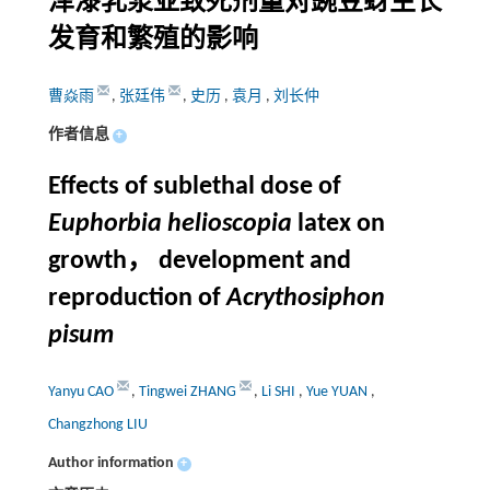
泽漆乳浆亚致死剂量对豌豆蚜生长
发育和繁殖的影响
曹焱雨
,
张廷伟
,
史历
,
袁月
,
刘长仲
作者信息
+
Effects of sublethal dose of
Euphorbia helioscopia
latex on
growth， development and
reproduction of
Acrythosiphon
pisum
Yanyu CAO
,
Tingwei ZHANG
,
Li SHI
,
Yue YUAN
,
Changzhong LIU
Author information
+