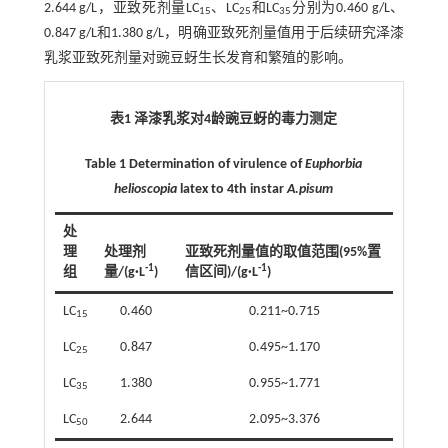
2.644 g/L，亚致死剂量LC
、LC
和LC
分别为0.460 g/L、
15
25
35
0.847 g/L和1.380 g/L，明确亚致死剂量值用于后续研究泽漆
乳浆亚致死剂量对豌豆蚜生长发育和繁殖的影响。
表1 泽漆乳浆对4龄豌豆蚜的毒力测定
Table 1 Determination of virulence of
Euphorbia
helioscopia
latex to 4th instar
A.pisum
处
理
处理剂
亚致死剂量值的取值范围(95%置
-1
-1
组
量/(g·L
)
信区间)/(g·L
)
LC
0.460
0.211~0.715
15
LC
0.847
0.495~1.170
25
LC
1.380
0.955~1.771
35
LC
2.644
2.095~3.376
50