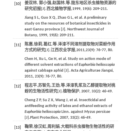
姜双林, 郭小强,赵国林,
等
.陇东地区杀虫植物资源的
[10]
研究初报[J].
西北植物学报
,
1999
,
19
(6): 209⁃211.
Jiang
S L
,
Guo
X Q
,
Zhao
G L
,
et al
. A preliminary
study on the resources of botanical insecticides in
east Gansu province [J].
Northwest Journal of
Botany
,
1999
,
19
(6): 209⁃211.
陈惠,徐莉,葛红,
等
.泽漆不同溶剂提取物对菜蚜作用
[11]
方式的研究[J].
江西农业学报
,
2011
,
23
(9): 76⁃77, 80.
Chen
H
,
Xu
L
,
Ge
H
,
et al
. Study on action mode of
different solvent extractions of
Euphorbia helioscopia
against cabbage aphid [J].
Acta Agriculturae Jiangxi
,
2011
,
23
(9): 76⁃77, 80.
程志平,苏智先,王劲,
等
.泽漆乳浆及乙醇提取物对桃
[12]
蚜的生物活性研究[J].
植物保护
,
2007
,
33
(2): 46⁃49.
Cheng
Z P
,
Su
Z X
,
Wang
J
,
et al
. Insecticidal and
antifeeding activity of latex and ethanol extracts of
Euphorbia helioscopia
Linn. against
Myzus persicae
[J].
Plant Protection
,
2007
,
33
(2): 46⁃49.
鞠荣,徐汉虹,周利娟.大戟科杀虫植物生物活性的研
[13]