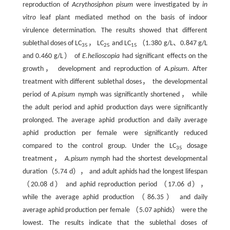
reproduction of
Acrythosiphon pisum
were investigated by
in
vitro
leaf plant mediated method on the basis of indoor
virulence determination. The results showed that different
sublethal doses of LC
， LC
and LC
（1.380 g/L、0.847 g/L
35
25
15
and 0.460 g/L） of
E.helioscopia
had significant effects on the
growth， development and reproduction of
A.pisum
. After
treatment with different sublethal doses， the developmental
period of
A.pisum
nymph was significantly shortened， while
the adult period and aphid production days were significantly
prolonged. The average aphid production and daily average
aphid production per female were significantly reduced
compared to the control group. Under the LC
dosage
35
treatment，
A.pisum
nymph had the shortest developmental
duration（5.74 d）， and adult aphids had the longest lifespan
（20.08 d） and aphid reproduction period （17.06 d），
while the average aphid production （86.35） and daily
average aphid production per female （5.07 aphids） were the
lowest. The results indicate that the sublethal doses of