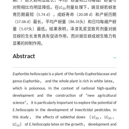
期、产蚜天数明显延长，平均产蚜量和日均每雌产蚜量与
对照相比均明显降低。在LC
剂量处理下，豌豆蚜若蚜发
35
育历期最短（5.74 d），成蚜寿命（20.08 d）和产蚜历期
（17.06 d）最长，平均产蚜量（86.35头）和日均每雌产蚜
量（5.07头）最低。结果表明，泽漆乳浆亚致死剂量对豌
豆蚜的生长发育具有促进作用，而对豌豆蚜成蚜生殖力有
显著的抑制作用。
Abstract
Euphorbia helioscopia
is a plant of the family Euphorbiaceae and
genus
Euphorbia
， and the whole plant is rich in white latex，
which is poisonous. In the context of national high⁃quality
development and the construction of “new agricultural
science”， it is particularly important to explore the potential of
E.helioscopia
in the development of insecticidal pesticides. In
this study， the effects of sublethal doses （LC
，LC
，
35
25
LC
） of
E.helioscopia
latex on the growth， development and
15