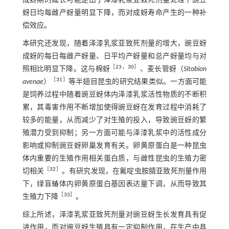
成蚜期的延长可能是由于泽漆乳浆亚致死剂量处理下豌豆
蚜日均每雌产蚜量明显下降，而对成蚜寿命产生的一种补
偿效应。
本研究还发现，随着泽漆乳浆亚致死剂量的增大，豌豆蚜
成蚜的每日每雌产蚜量、日平均产蚜量和总产蚜量均与对
［
23
，
30
］
照相比明显下降。这与棉蚜
、麦长管蚜（
Sitobion
［
31
］
avenae
）
等半翅目昆虫的研究结果类似。一方面可能
是饲养过程中随着豌豆蚜体内泽漆乳浆活性物质的不断积
累，其毒害作用不断增加使得豌豆蚜在发育过程中消耗了
较多的能量，从而减少了对生殖的投入，导致豌豆蚜的繁
殖潜力受到抑制；另一方面可能与泽漆乳浆中的活性成分
影响或抑制豌豆蚜卵巢发育有关。卵黄原蛋白是一种昆虫
体内重要的生殖作用相关蛋白质，与雌性昆虫的生殖力密
［
32
］
切相关
。有研究发现，在氟啶虫胺腈亚致死剂量作用
下，绿盲蝽体内卵黄原蛋白基因表达量下调，从而导致其
［
33
］
生殖力下降
。
综上所述，泽漆乳浆亚致死剂量对豌豆蚜生长发育具有促
进作用，而对豌豆蚜生殖具有一定抑制作用，在生产中具