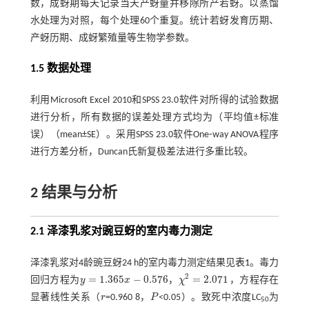
数，成蚜期每天记录当天产蚜量并移除所产若蚜。以蒸馏
水处理为对照，每个处理60个重复。统计若蚜发育历期、
产蚜历期、成蚜繁殖量等生物学参数。
1.5 数据处理
利用Microsoft Excel 2010和SPSS 23.0软件对所得的试验数据
进行分析，所有数据的误差处理方式均为（平均值±标准
误）（mean±SE）。采用SPSS 23.0软件One⁃way ANOVA程序
进行方差分析，Duncan氏新复极差法进行多重比较。
2 结果与分析
2.1 泽漆乳浆对豌豆蚜的室内毒力测定
泽漆乳浆对4龄豌豆蚜24 h的室内毒力测定结果见
表1
。毒力
2
=
1.365
−
0.576
=
2.071
回归方程为
y
x
，
χ
，方程存在
y
=
1.365
x
-
0.576
χ
2
=
2.071
显著线性关系（
r
=0.960 8，
P
<0.05）。致死中浓度LC
为
r
P
50