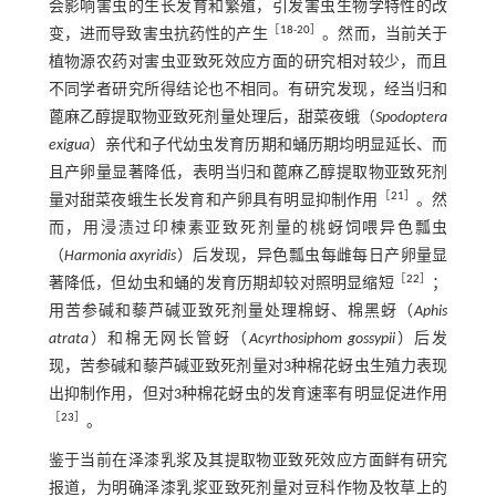
会影响害虫的生长发育和繁殖，引发害虫生物学特性的改
［
18
-
20
］
变，进而导致害虫抗药性的产生
。然而，当前关于
植物源农药对害虫亚致死效应方面的研究相对较少，而且
不同学者研究所得结论也不相同。有研究发现，经当归和
蓖麻乙醇提取物亚致死剂量处理后，甜菜夜蛾（
Spodoptera
exigua
）亲代和子代幼虫发育历期和蛹历期均明显延长、而
且产卵量显著降低，表明当归和蓖麻乙醇提取物亚致死剂
［
21
］
量对甜菜夜蛾生长发育和产卵具有明显抑制作用
。然
而，用浸渍过印楝素亚致死剂量的桃蚜饲喂异色瓢虫
（
Harmonia axyridis
）后发现，异色瓢虫每雌每日产卵量显
［
22
］
著降低，但幼虫和蛹的发育历期却较对照明显缩短
；
用苦参碱和藜芦碱亚致死剂量处理棉蚜、棉黑蚜（
Aphis
atrata
）和棉无网长管蚜（
Acyrthosiphom gossypii
）后发
现，苦参碱和藜芦碱亚致死剂量对3种棉花蚜虫生殖力表现
出抑制作用，但对3种棉花蚜虫的发育速率有明显促进作用
［
23
］
。
鉴于当前在泽漆乳浆及其提取物亚致死效应方面鲜有研究
报道，为明确泽漆乳浆亚致死剂量对豆科作物及牧草上的