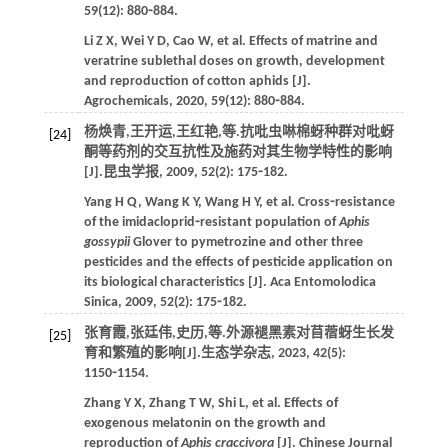
59
(12): 880⁃884.
Li
Z X
,
Wei
Y D
,
Cao
W
,
et al
. Effects of matrine and
veratrine sublethal doses on growth, development
and reproduction of cotton aphids [J].
Agrochemicals
,
2020
,
59
(12): 880⁃884.
杨焕青,王开运,王红艳,
等
.抗吡虫啉棉蚜种群对吡蚜
[24]
酮等药剂的交互抗性及施药对其生物学特性的影响
[J].
昆虫学报
,
2009
,
52
(2): 175⁃182.
Yang
H Q
,
Wang
K Y
,
Wang
H Y
,
et al
. Cross⁃resistance
of the imidacloprid⁃resistant population of
Aphis
gossypii
Glover to pymetrozine and other three
pesticides and the effects of pesticide application on
its biological characteristics [J].
Aca Entomolodica
Sinica
,
2009
,
52
(2): 175⁃182.
张育霞,张廷伟,史历,
等
.外源褪黑素对苜蓿蚜生长发
[25]
育和繁殖的影响[J].
生态学杂志
,
2023
,
42
(5):
1150⁃1154.
Zhang
Y X
,
Zhang
T W
,
Shi
L
,
et al
. Effects of
exogenous melatonin on the growth and
reproduction of
Aphis craccivora
[J].
Chinese Journal