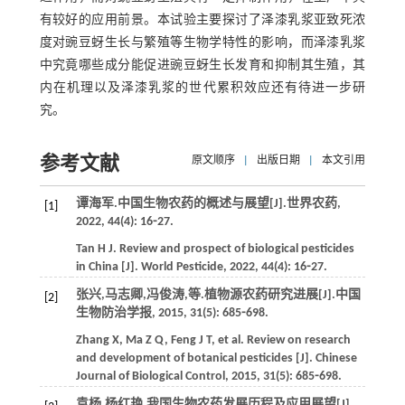
有较好的应用前景。本试验主要探讨了泽漆乳浆亚致死浓
度对豌豆蚜生长与繁殖等生物学特性的影响，而泽漆乳浆
中究竟哪些成分能促进豌豆蚜生长发育和抑制其生殖，其
内在机理以及泽漆乳浆的世代累积效应还有待进一步研
究。
参考文献
原文顺序
|
出版日期
|
本文引用
谭海军.中国生物农药的概述与展望[J].
世界农药
,
[1]
2022
,
44
(4): 16⁃27.
Tan
H J
. Review and prospect of biological pesticides
in China [J].
World Pesticide
,
2022
,
44
(4): 16⁃27.
张兴,马志卿,冯俊涛,
等
.植物源农药研究进展[J].
中国
[2]
生物防治学报
,
2015
,
31
(5): 685⁃698.
Zhang
X
,
Ma
Z Q
,
Feng
J T
,
et al
. Review on research
and development of botanical pesticides [J].
Chinese
Journal of Biological Control
,
2015
,
31
(5): 685⁃698.
袁杨,杨红艳.我国生物农药发展历程及应用展望[J].