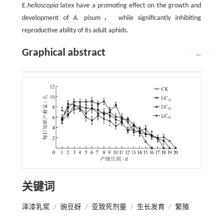
E.helioscopia
latex have a promoting effect on the growth and
development of
A. pisum，
while significantly inhibiting
reproductive ability of its adult aphids.
Graphical abstract
关键词
泽漆乳浆
/
豌豆蚜
/
亚致死剂量
/
生长发育
/
繁殖