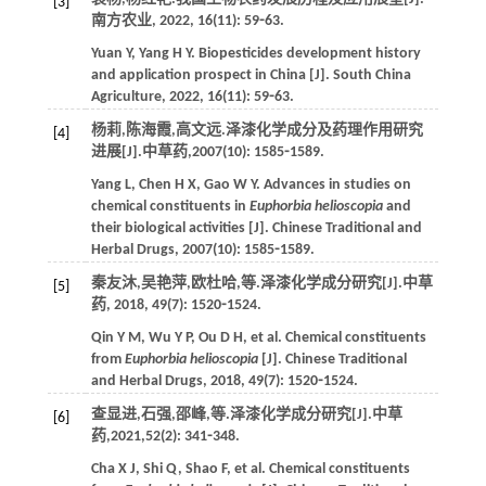
[3]
南方农业
,
2022
,
16
(11): 59⁃63.
Yuan
Y
,
Yang
H Y
. Biopesticides development history
and application prospect in China [J].
South China
Agriculture
,
2022
,
16
(11): 59⁃63.
杨莉,陈海霞,高文远.泽漆化学成分及药理作用研究
[4]
进展[J].
中草药
,
2007
(10): 1585⁃1589.
Yang
L
,
Chen
H X
,
Gao
W Y
. Advances in studies on
chemical constituents in
Euphorbia helioscopia
and
their biological activities [J].
Chinese Traditional and
Herbal Drugs
,
2007
(10): 1585⁃1589.
秦友沐,吴艳萍,欧杜哈,
等
.泽漆化学成分研究[J].
中草
[5]
药
,
2018
,
49
(7): 1520⁃1524.
Qin
Y M
,
Wu
Y P
,
Ou
D H
,
et al
. Chemical constituents
from
Euphorbia helioscopia
[J].
Chinese Traditional
and Herbal Drugs
,
2018
,
49
(7): 1520⁃1524.
查显进,石强,邵峰,
等
.泽漆化学成分研究[J].
中草
[6]
药
,
2021
,
52
(2): 341⁃348.
Cha
X J
,
Shi
Q
,
Shao
F
,
et al
. Chemical constituents