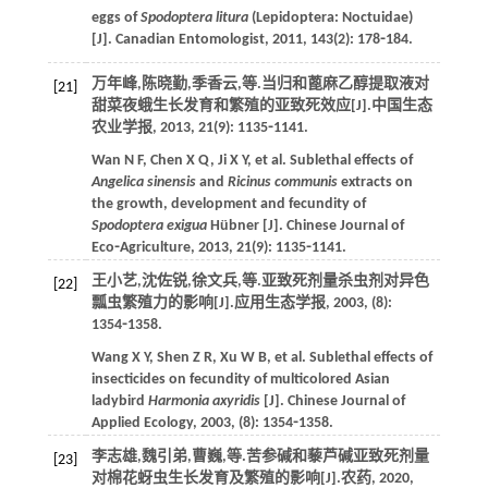
eggs of
Spodoptera litura
(Lepidoptera: Noctuidae)
[J].
Canadian Entomologist
,
2011
,
143
(2): 178⁃184.
万年峰,陈晓勤,季香云,
等
.当归和蓖麻乙醇提取液对
[21]
甜菜夜蛾生长发育和繁殖的亚致死效应[J].
中国生态
农业学报
,
2013
,
21
(9): 1135⁃1141.
Wan
N F
,
Chen
X Q
,
Ji
X Y
,
et al
. Sublethal effects of
Angelica sinensis
and
Ricinus communis
extracts on
the growth, development and fecundity of
Spodoptera exigua
Hübner [J].
Chinese Journal of
Eco⁃Agriculture
,
2013
,
21
(9): 1135⁃1141.
王小艺,沈佐锐,徐文兵,
等
.亚致死剂量杀虫剂对异色
[22]
瓢虫繁殖力的影响[J].
应用生态学报
,
2003
, (8):
1354⁃1358.
Wang
X Y
,
Shen
Z R
,
Xu
W B
,
et al
. Sublethal effects of
insecticides on fecundity of multicolored Asian
ladybird
Harmonia axyridis
[J].
Chinese Journal of
Applied Ecology
,
2003
, (8): 1354⁃1358.
李志雄,魏引弟,曹巍,
等
.苦参碱和藜芦碱亚致死剂量
[23]
对棉花蚜虫生长发育及繁殖的影响[J].
农药
,
2020
,