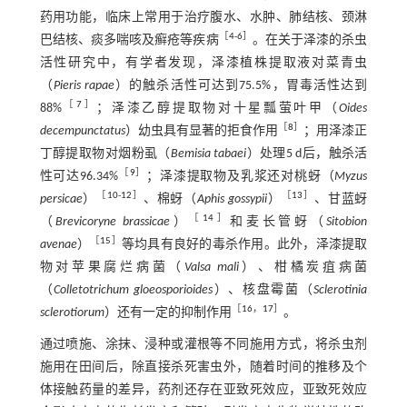
药用功能，临床上常用于治疗腹水、水肿、肺结核、颈淋
［
4
-
6
］
巴结核、痰多喘咳及癣疮等疾病
。在关于泽漆的杀虫
活性研究中，有学者发现，泽漆植株提取液对菜青虫
（
Pieris rapae
）的触杀活性可达到75.5%，胃毒活性达到
［
7
］
88%
；泽漆乙醇提取物对十星瓢萤叶甲（
Oides
［
8
］
decempunctatus
）幼虫具有显著的拒食作用
；用泽漆正
丁醇提取物对烟粉虱（
Bemisia tabaei
）处理5 d后，触杀活
［
9
］
性可达96.34%
；泽漆提取物及乳浆还对桃蚜（
Myzus
［
10
-
12
］
［
13
］
persicae
）
、棉蚜（
Aphis gossypii
）
、甘蓝蚜
［
14
］
（
Brevicoryne brassicae
）
和麦长管蚜（
Sitobion
［
15
］
avenae
）
等均具有良好的毒杀作用。此外，泽漆提取
物对苹果腐烂病菌（
Valsa mali
）、柑橘炭疽病菌
（
Colletotrichum gloeosporioides
）、核盘霉菌（
Sclerotinia
［
16
，
17
］
sclerotiorum
）还有一定的抑制作用
。
通过喷施、涂抹、浸种或灌根等不同施用方式，将杀虫剂
施用在田间后，除直接杀死害虫外，随着时间的推移及个
体接触药量的差异，药剂还存在亚致死效应，亚致死效应