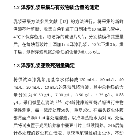
1.2 泽漆乳浆采集与有效物质含量的测定
乳浆采集方法参照文献［
12
］的方法进行。将采集的新鲜
泽漆茎叶剪断，收集白色乳浆于自制冰盒10 mL离心管中，
4 ℃下保存备用。取洁净的载玻片5片，分别精确称其重量
后，在每块载玻片上滴加1 mL泽漆乳浆，40 ℃下烘3 h，烘
干后，测得泽漆乳浆总物质的含量为87.55 g/L。
1.3 泽漆乳浆亚致死剂量确定
将供试泽漆乳浆用蒸馏水稀释成120 mL/L、80 mL/L、40
mL/L、20 mL/L、10 mL/L的泽漆乳浆溶液，其中总物质的含
量分别为10.50 g/L、7.00 g/L、3.50 g/L、1.75 g/L、0.88
［
24
］
g/L，采用微量点滴法
对4龄健康豌豆蚜若蚜进行生物
活性测定，每一浓度处理50头，重复3次。在每头蚜虫体腹
部背面点滴0.1 μL各处理溶液，以点滴蒸馏水为对照。处理
后将试虫置于光照培养箱中蚕豆叶片上继续饲养。24 h后统
计各处理的蚜虫死亡情况，以软毛笔轻触蚜虫虫体，不动