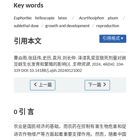
Key words
Euphorbia helioscopia
latex
/
Acyrthosiphon pisum
/
sublethal dose
/
growth and development
/
reproduction
引用格式 ▾
引用本文
曹焱雨,张廷伟,史历,袁月,刘长仲. 泽漆乳浆亚致死剂量对豌
豆蚜生长发育和繁殖的影响[J].
生物资源
, 2024, 46(04): 334-
339 DOI:10.14188/j.ajsh.20240121002
上一篇
下一篇
0 引 言
农业是国民经济的基础，而农药在控制有害生物危害和促
进农作物增产等方面起着重要支撑作用。然而，随着中国