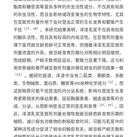
酯类和糖苷类等复杂多样的杀虫活性成分，不仅具有较高
的杀虫活性，而且会影响或改变害虫的生物学特性，尤其
在亚致死剂量作用下会对昆虫正常的生长发育和繁殖产生
［
27
，
28
］
干扰
。本研究结果表明，泽漆乳浆不仅具有较高
的触杀活性，而且具有较高的内吸活性。在亚致死剂量处
理下虽然豌豆蚜若蚜可正常发育，但随着泽漆乳浆亚致死
剂量浓度的升高，豌豆蚜发育历期与对照相比明显缩短，
而成蚜期、产蚜天数明显延长、繁殖力显著下降。这与利
用苦参碱和藜芦碱亚致死剂量对棉花蚜虫的研究结果一致
［
23
］
。据研究报道，泽漆中含有二萜类、黄酮类、多酚
［
6
］
类、生物碱类、蛋白质、糖类等200余种化学成分
。而
这些物质可能干扰昆虫的内分泌系统，影响与昆虫生长发
育紧密相关的保幼激素、促前胸腺激素、蜕皮甾类等的合
［
27
，
29
］
成、分泌，从而影响昆虫正常的变态和发育
。因
此，泽漆乳浆亚致死剂量处理导致豌豆蚜若蚜发育历期的
缩短，减少蚜虫对植物的刺吸取食时间，可能与乳浆中的
某种活性成分促进了蚜虫的蜕皮有关。豌豆蚜产蚜天数和