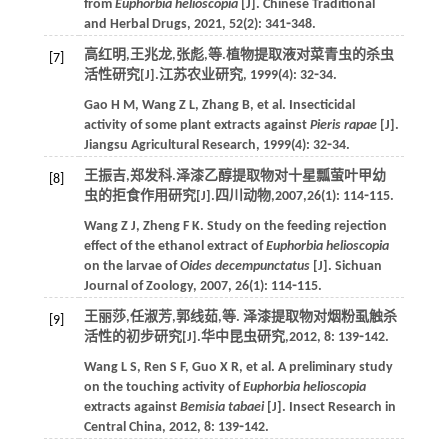
from
Euphorbia helioscopia
[J].
Chinese Traditional
and Herbal Drugs
,
2021
,
52
(2): 341⁃348.
高红明,王兆龙,张彪,
等
.植物提取液对菜青虫的杀虫
[7]
活性研究[J].
江苏农业研究
,
1999
(4): 32⁃34.
Gao
H M
,
Wang
Z L
,
Zhang
B
,
et al
. Insecticidal
activity of some plant extracts against
Pieris rapae
[J].
Jiangsu Agricultural Research
,
1999
(4): 32⁃34.
王振吉,郑发科.泽漆乙醇提取物对十星瓢萤叶甲幼
[8]
虫的拒食作用研究[J].
四川动物
,
2007
,
26
(1): 114⁃115.
Wang
Z J
,
Zheng
F K
. Study on the feeding rejection
effect of the ethanol extract of
Euphorbia helioscopia
on the larvae of
Oides decempunctatus
[J].
Sichuan
Journal of Zoology
,
2007
,
26
(1): 114⁃115.
王丽莎,任淑芳,郭线茹,
等
. 泽漆提取物对烟粉虱触杀
[9]
活性的初步研究[J].
华中昆虫研究
,
2012
,
8
: 139⁃142.
Wang
L S
,
Ren
S F
,
Guo
X R
,
et al
. A preliminary study
on the touching activity of
Euphorbia helioscopia
extracts against
Bemisia tabaei
[J].
Insect Research in
Central China
,
2012
,
8
: 139⁃142.