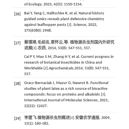
of Ecology
,
2023
,
42
(5): 1150⁃1154.
Bai
Y
,
Yang
C
,
Halitschke
R
,
et al
. Natural history
[26]
guided omics reveals plant defensive chemistry
against leafhopper pests [J].
Science
,
2022
,
375
(6580): 2948.
蔡璞瑛,毛绍名,章怀云,
等
. 植物源杀虫剂国内外研究
[27]
进展[J].
农药
,
2014
,
53
(8): 547⁃551, 557.
Cai
P Y
,
Mao
S M
,
Zhang
H Y
,
et al
. Current progress in
research of botanical insecticides in China and
Worldwide [J].
Agrochemicals
,
2014
,
53
(8): 547⁃551,
557.
Gracz⁃Bernaciak
J
,
Mazur
O
,
Nawrot
R
. Functional
[28]
studies of plant latex as a rich source of bioactive
compounds: focus on proteins and alkaloids [J].
International Journal of Molecular Sciences
,
2021
,
22
(22): 12427.
李建飞.植物源杀虫剂概述[J].
安徽农学通报
,
2009
,
[29]
15
(1): 160⁃182.