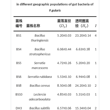
in different geographic populations of gut bacteria of
P.gularis
菌株
菌落直径
透明圈直
编号
菌株名称
（
D
）
径（
H
）
H
/
D
D
p
H
p
H
p
D
p
p
p
p
p
BS1
Bacillus
5.20±0.03
23.20±0.14
4.46±0.01
thuringiensis
BS4
Bacillus
6.06±0.44
6.63±0.38
1.09±0.02
stratosphericus
BS5
Serratia
4.72±0.26
5.20±0.20
1.10±0.03
marcescens
BS6
Serratia rubidaea
5.53±0.10
6.94±0.08
1.25±0.01
BS8
Bacillus cereus
8.50±0.08
24.20±0.10
2.85±0.02
BS10
Leclercia
4.85±0.03
5.31±0.03
1.09±0.00
adecarboxylata
DH3
Bacillus subtilis
6.57±0.06
15.34±0.04
2.33±0.02