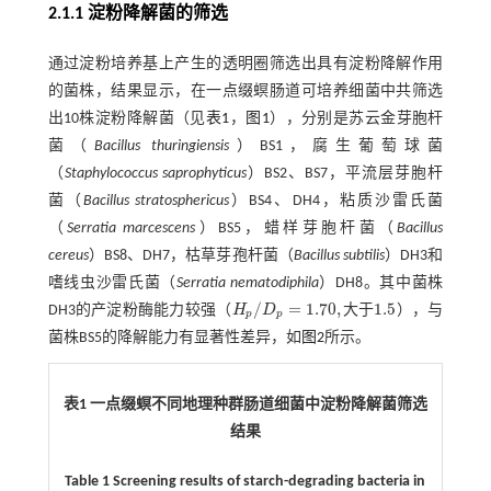
2.1.1 淀粉降解菌的筛选
通过淀粉培养基上产生的透明圈筛选出具有淀粉降解作用
的菌株，结果显示，在一点缀螟肠道可培养细菌中共筛选
出10株淀粉降解菌（见
表1
，
图1
），分别是苏云金芽胞杆
菌（
Bacillus thuringiensis
）BS1，腐生葡萄球菌
（
Staphylococcus saprophyticus
）BS2、BS7，平流层芽胞杆
菌（
Bacillus stratosphericus
）BS4、DH4，粘质沙雷氏菌
（
Serratia marcescens
）BS5，蜡样芽胞杆菌（
Bacillus
cereus
）BS8、DH7，枯草芽孢杆菌（
Bacillus subtilis
）DH3和
嗜线虫沙雷氏菌（
Serratia nematodiphila
）DH8。其中菌株
/
=
1.70
,
1.5
大
于
DH3的产淀粉酶能力较强（
H
D
），与
p
p
H
p
/
D
p
=
1.70
,
大于
1.5
菌株BS5的降解能力有显著性差异，如
图2
所示。
表1 一点缀螟不同地理种群肠道细菌中淀粉降解菌筛选
结果
Table 1 Screening results of starch-degrading bacteria in