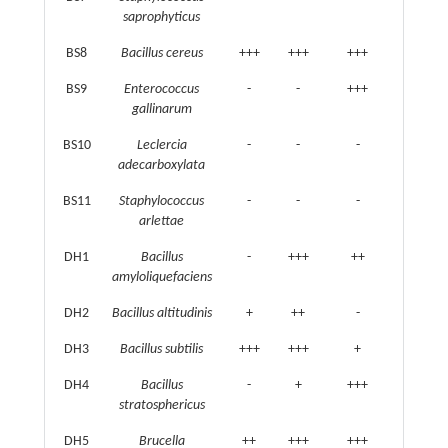
saprophyticus
BS8
Bacillus cereus
+++
+++
+++
BS9
Enterococcus
-
-
+++
gallinarum
BS10
Leclercia
-
-
-
adecarboxylata
BS11
Staphylococcus
-
-
-
arlettae
DH1
Bacillus
-
+++
++
amyloliquefaciens
DH2
Bacillus altitudinis
+
++
-
DH3
Bacillus subtilis
+++
+++
+
DH4
Bacillus
-
+
+++
stratosphericus
DH5
Brucella
++
+++
+++