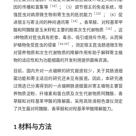
［
12
］
因的传播和富集等
；（5）调节宿主的免疫系统，增
［
13
］
强昆虫对病原微生物和寄生虫的抵抗能力
；（6）促
［
14
］
进宿主与寄主间的种间通讯等
。香草醛、对羟基苯甲
［
15
］
酸和阿魏酸是玉米籽粒主要的酚类次生代谢物质
，这
3种物质对昆虫具有拒食、毒杀、吸引或排斥作用，从而保
［
16
-
19
］
护植物免受昆虫的侵害
，测定宿主昆虫肠道微生物
对营养物质和次生代谢物质的降解作用有助于解释寄主植
物的适应性和为功能细菌的开发利用提供菌株资源。
目前，国内外对一点缀螟的研究报道较少，关于其肠道细
菌功能和寄主适应的研究还未见有报道。因此，本研究通
过筛选已分离得到的一点缀螟肠道细菌对寄主植物主要营
养物质淀粉、纤维素和蛋白质及次生代谢物质阿魏酸、香
草醛和对羟基苯甲酸的降解菌，采用高效液相色谱仪测定
了共生菌对阿魏酸、香草醛和对羟基苯甲酸降解能力。
1 材料与方法