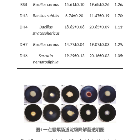
BS8
Bacillus cereus
15.61±0.10
19.68±0.26
1.26±0.01
DH3
Bacillus subtilis
6.74±0.20
11.47±0.19
1.70±0.04
DH4
Bacillus
18.62±0.06
20.65±0.09
1.11±0.00
stratosphericus
DH7
Bacillus cereus
14.77±0.04
19.07±0.03
1.29±0.00
DH8
Serratia
19.29±0.13
20.16±0.03
1.05±0.01
nematodiphila
图1 一点缀螟肠道淀粉降解菌透明圈