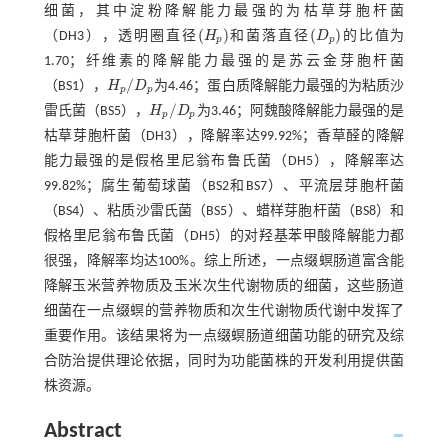
细菌，其中淀粉降解能力最强的为枯草芽胞杆菌
(
)
(
)
（DH3），透明圈直径
H
和菌落直径
D
的比值为
(
H
p
)
(
D
p
)
p
p
1.70；纤维素的降解能力最强的是苏云金芽胞杆菌
/
（BS1），
H
D
为4.46；蛋白质降解能力最强的为粘质沙
H
p
/
D
p
p
p
/
雷氏菌（BS5），
H
D
为3.46；阿魏酸降解能力最强的是
H
p
/
D
p
p
p
枯草芽胞杆菌（DH3），降解率达99.92%；香草醛的降解
能力最强的是假格里尼翁布鲁氏菌（DH5），降解率达
99.82%；腐生葡萄球菌（BS2和BS7）、平流层芽胞杆菌
（BS4）、粘质沙雷氏菌（BS5）、蜡样芽胞杆菌（BS8）和
假格里尼翁布鲁氏菌（DH5）的对羟基苯甲酸降解能力都
很强，降解率均达100%。综上所述，一点缀螟肠道富含能
降解玉米营养物质及玉米次生代谢物质的细菌，这些肠道
细菌在一点缀螟的营养物质和次生代谢物质代谢中发挥了
重要作用。该结果将为一点缀螟肠道细菌功能的研究及综
合防治提供理论依据，同时为功能菌株的开发利用提供菌
株资源。
Abstract