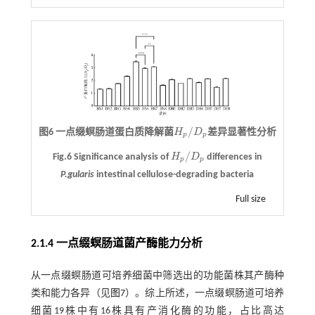
/
图6 一点缀螟肠道蛋白质降解菌
H
D
差异显著性分析
H
p
/
D
p
p
p
/
Fig.6 Significance analysis of
H
D
differences in
H
p
/
D
p
p
p
P.gularis
intestinal cellulose-degrading bacteria
Full size
2.1.4 一点缀螟肠道菌产酶能力分析
从一点缀螟肠道可培养细菌中筛选出的功能菌株其产酶种
类和能力各异（见
图7
）。综上所述，一点缀螟肠道可培养
细菌19株中有16株具有产消化酶的功能，占比高达