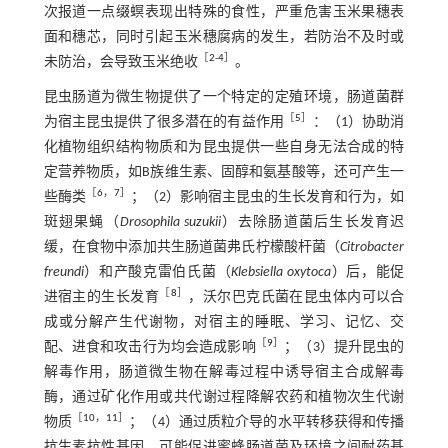
次报道一点缀螟表现出特殊的食性，严重危害玉米果穗表
面和穗芯，同时引起玉米穗腐病的发生，若防治不及时或
［
2
-
4
］
未防治，会导致玉米绝收
。
昆虫肠道为微生物提供了一个特定的定殖环境，肠道菌群
［
5
］
为宿主昆虫提供了很多潜在的有益作用
：（1）协助消
化植物组织结构物质和为昆虫提供一些自身无法合成的特
定营养物质，如B族维生素、固醇和氨基酸等，还可产生一
［
6
，
7
］
些酶类
；（2）影响宿主昆虫的生长发育和行为，如
斑翅果蝇（
Drosophila suzukii
）去除肠道菌后生长发育迟
缓，在食物中添加共生肠道菌弗氏柠檬酸杆菌（
Citrobacter
freundi
）和产酸克雷伯氏菌（
Klebsiella oxytoca
）后，能促
［
8
］
进宿主的生长发育
，沃尔巴克氏菌在昆虫体内可以合
成或分解产生代谢物，对宿主的睡眠、学习、记忆、交
［
9
］
配、进食和攻击行为均会造成影响
；（3）提升昆虫的
解毒作用，肠道微生物在解毒过程中诱导宿主合成解毒
酶，通过矿化作用或共代谢过程降解农药和植物次生代谢
［
10
，
11
］
物质
；（4）通过质粒介导的水平转移获得和传播
抗生素抗性基因，可能促进蜜蜂肠道菌及环境之间耐药基