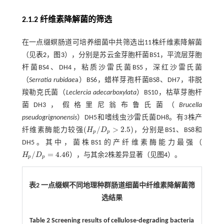
2.1.2 纤维素降解菌的筛选
在一点缀螟肠道可培养细菌中共筛选出11株纤维素降解菌
（见
表2
，
图3
），分别是苏云金芽胞杆菌BS1，平流层芽胞
杆菌BS4、DH4，粘质沙雷氏菌BS5，深红沙雷氏菌
（
Serratia rubidae
a）BS6，蜡样芽孢杆菌BS8、DH7，非脱
羧勒克氏菌（
Leclercia adecarboxylata
）BS10，枯草芽胞杆
菌DH3，假格里尼翁布鲁氏菌（
Brucella
pseudogrignonensis
）DH5和嗜线虫沙雷氏菌DH8。有3株产
(
/
>
2.5
)
纤维素酶能力较强
H
D
，分别是BS1、BS8和
(
H
p
/
D
p
>
2.5
)
p
p
DH5。其中，菌株BS1的产纤维素酶能力最强（
/
=
4.46
H
D
），与其余2株差异显著（见
图4
）。
H
p
/
D
p
=
4.46
p
p
表2 一点缀螟不同地理种群肠道细菌中纤维素降解菌筛
选结果
Table 2 Screening results of cellulose-degrading bacteria