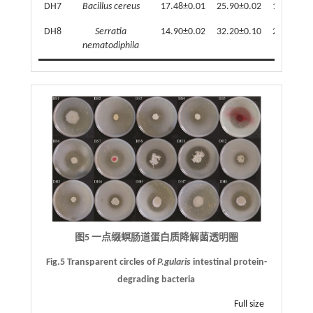
DH7
Bacillus cereus
17.48±0.01
25.90±0.02
1.48±0.00
DH8
Serratia
14.90±0.02
32.20±0.10
2.16±0.01
nematodiphila
图5 一点缀螟肠道蛋白质降解菌透明圈
Fig.5 Transparent circles of
P.gularis
intestinal protein-
degrading bacteria
Full size