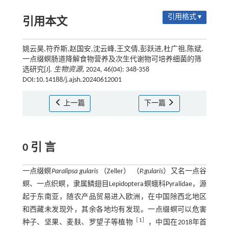
引用格式 ▾
引用本文
姚云昊,符乔斯,赵国安,沈云峰,王文倩,彭跃进,杜广祖,陈斌.
一点缀螟肠道降解食物营养及次生代谢物可培养细菌的筛
选研究[J].
生物资源
, 2024, 46(04): 348-358
DOI:10.14188/j.ajsh.20240612001
上一篇
下一篇
0 引 言
一点缀螟
Paralipsa gularis
（Zeller） （
P.gularis
）又名一点谷
螟、一点织螟，隶属鳞翅目Lepidoptera螟蛾科Pyralidae，源
起于东南亚，随农产品贸易进入欧洲，在中国除西北地区
和西藏未发现外，其余各地均有发现。一点缀螟可以危害
［
1
］
种子、坚果、麦麸、罗望子等植物
，中国在2018年首