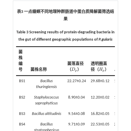
表3 一点缀螟不同地理种群肠道中蛋白质降解菌筛选结
果
Table 3 Screening results of protein-degrading bacteria in
the gut of different geographic populations of
P.gularis
菌
株
编
菌落直径
透明圈直
/
号
菌株名称
（
D
）
径（
H
）
H
D
D
p
H
p
H
p
/
D
p
p
p
p
p
BS1
Bacillus
22.27±0.24
29.68±0.12
1.33±0.01
thuringiensis
BS2
Staphylococcus
8.90±0.04
12.20±0.02
1.37±0.01
saprophyticus
BS3
Bacillus altitudinis
9.54±0.08
16.82±0.05
1.76±0.01
BS4
Bacillus
9.71±0.09
22.53±0.05
2.32±0.02
stratosphericus