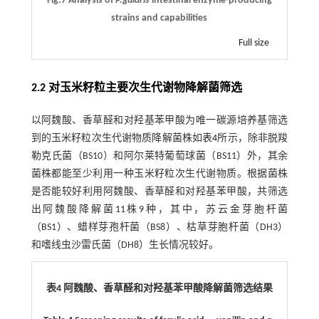
Fig.7 Analysis of
P.gularis
intestinal enzyme-producing
strains and capabilities
Full size
2.2 对玉米籽粒主要次生代谢物降解菌筛选
以阿魏酸、香草醛和对羟基苯甲酸为唯一碳源培养基筛选
到的玉米籽粒次生代谢物质降解菌株如
表4
所示，除非脱羧
勒克氏菌（BS10）和阿尔莱特葡萄球菌（BS11）外，其余
菌株都能至少利用一种玉米籽粒次生代谢物质。根据菌株
是否能较好利用阿魏酸、香草醛和对羟基苯甲酸，共筛选
出阿魏酸降解菌11株9种，其中，苏云金芽胞杆菌
（BS1）、蜡样芽孢杆菌（BS8）、枯草芽胞杆菌（DH3）
和嗜线虫沙雷氏菌（DH8）生长情况较好。
表4 阿魏酸、香草醛和对羟基苯甲酸降解菌筛选结果