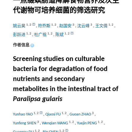
一点缀螟肠道降解食物营养及次生
代谢物可培养细菌的筛选研究
1
,
2
1
,
2
3
3
1
,
2
姚云昊
,
符乔斯
,
赵国安
,
沈云峰
,
王文倩
,
1
,
2
1
,
2
1
,
2
彭跃进
,
杜广祖
,
陈斌
作者信息
+
Screening studies on culturable
bacteria for degradation of food
nutrients and secondary
metabolites in the intestinal tract of
Paralipsa gularis
1
,
2
1
,
2
3
Yunhao YAO
,
Qiaosi FU
,
Guoan ZHAO
,
3
1
,
2
1
,
2
Yunfeng SHEN
,
Wenqian WANG
,
Yuejin PENG
,
1
,
2
1
,
2