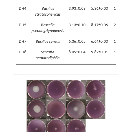
DH4
Bacillus
3.93±0.03
5.36±0.03
1.36±0.00
stratosphericus
DH5
Brucella
3.13±0.10
8.17±0.06
2.61±0.07
pseudogrignonensis
DH7
Bacillus cereus
6.36±0.05
6.64±0.03
1.04±0.00
DH8
Serratia
8.05±0.04
9.82±0.01
1.22±0.01
nematodiphila