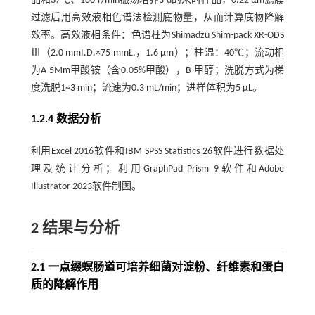
品和37℃、180 r/min振荡培养3 d的末时样品，0.22 μm滤膜
过滤后用高效液相色谱法检测底物量，从而计算底物降解
效率。高效液相条件：色谱柱为Shimadzu Shim-pack XR-ODS
Ⅲ（2.0 mmI.D.×75 mmL.，1.6 μm）；柱温：40℃；流动相
为A-5Mm甲酸铵（含0.05%甲酸），B-甲醇；洗脱方式为梯
度洗脱1~3 min；流速为0.3 mL/min；进样体积为5 μL。
1.2.4 数据分析
利用Excel 2016软件和IBM SPSS Statistics 26软件进行数据处
理及统计分析；利用GraphPad Prism 9软件和Adobe
Illustrator 2023软件制图。
2 结果与分析
2.1 一点缀螟肠道可培养细菌对淀粉、纤维素和蛋白
质的降解作用