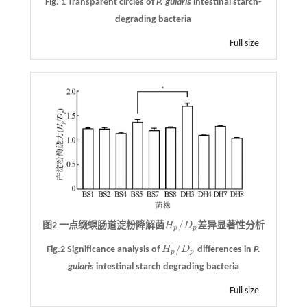
Fig. 1 Transparent circles of
P. gularis
intestinal starch-
degrading bacteria
Full size
/
图2 一点缀螟肠道淀粉降解菌
H
D
差异显著性分析
H
p
/
D
p
p
p
/
Fig.2 Significance analysis of
H
D
differences in
P.
H
p
/
D
p
p
p
gularis
intestinal starch degrading bacteria
Full size