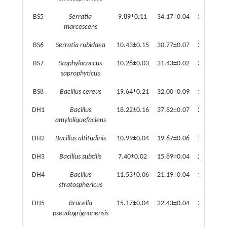
BS5
Serratia
9.89±0.11
34.17±0.04
3.46±0.04
marcescens
BS6
Serratia rubidaea
10.43±0.15
30.77±0.07
2.95±0.03
BS7
Staphylococcus
10.26±0.03
31.43±0.02
3.06±0.01
saprophyticus
BS8
Bacillus cereus
19.64±0.21
32.00±0.09
1.63±0.01
DH1
Bacillus
18.22±0.16
37.82±0.07
2.08±0.02
amyloliquefaciens
DH2
Bacillus altitudinis
10.99±0.04
19.67±0.06
1.79±0.00
DH3
Bacillus subtilis
7.40±0.02
15.89±0.04
2.15±0.01
DH4
Bacillus
11.53±0.06
21.19±0.04
1.84±0.01
stratosphericus
DH5
Brucella
15.17±0.04
32.43±0.04
2.14±0.00
pseudogrignonensis