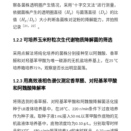
察各菌株透明圈产生情况，采用“十字交叉法”进行测量，
依据菌株产生的透明圈直径（
H
）与菌落直径（
D
）的比
H
p
D
p
p
p
/
值（
H
D
）大小判断各菌株对淀粉的降解能力，并拍照
H
p
/
D
p
p
p
［
21
，
22
］
记录
。
1.2.2 可培养玉米籽粒次生代谢物质降解菌的筛选
采用点解法将纯化培养的菌株分别接种至以阿魏酸、香草
醛和对羟基苯甲酸为唯一碳源的无机盐培养基上，在25 ℃
培养箱培养72 h，观察是否长出明显菌落。
1.2.3 用高效液相色谱仪测定香草醛、对羟基苯甲酸
和阿魏酸降解率
将筛选到的香草醛、对羟基苯甲酸和阿魏酸降解菌活化接
种于LB液体培养基中，在28℃、220 r/min条件下过夜培养
作为种子液。取种子液1 mL接入50 mL以苯甲酸作底物的无
机盐液体培养基中，底物浓度均为0.10 g/L。分别取零时样