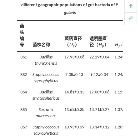
different geographic populations of gut bacteria of
P.
gularis
菌
株
编
菌落直径
透明圈直
/
号
菌株名称
（
D
）
径（
H
）
H
D
D
p
H
p
H
p
/
D
p
p
p
p
p
BS1
Bacillus
17.93±0.08
22.29±0.04
1.24±0.01
thuringiensis
BS2
Staphylococcus
7.38±0.13
9.12±0.04
1.24±0.02
saprophyticus
BS4
Bacillus
14.81±0.13
17.00±0.06
1.15±0.01
stratosphericus
BS5
Serratia
13.65±0.38
18.71±0.27
1.37±0.04
marcescens
BS7
Staphylococcus
10.93±0.39
13.14±0.12
1.20±0.03
saprophyticus