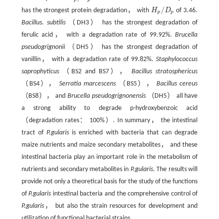
/
has the strongest protein degradation， with
H
D
of 3.46.
H
p
/
D
p
p
p
Bacillus. subtilis
（DH3） has the strongest degradation of
ferulic acid， with a degradation rate of 99.92%.
Brucella
pseudogrignonii
（DH5） has the strongest degradation of
vanillin， with a degradation rate of 99.82%.
Staphylococcus
saprophyticus
（BS2 and BS7），
Bacillus stratosphericus
（BS4），
Serratia marcescens
（BS5），
Bacillus cereus
（BS8）， and
Brucella pseudogrignonensis
（DH5） all have
a strong ability to degrade p-hydroxybenzoic acid
（degradation rates： 100%）. In summary， the intestinal
tract of
P.gularis
is enriched with bacteria that can degrade
maize nutrients and maize secondary metabolites， and these
intestinal bacteria play an important role in the metabolism of
nutrients and secondary metabolites in
P.gularis
. The results will
provide not only a theoretical basis for the study of the functions
of
P.gularis
intestinal bacteria and the comprehensive control of
P.gularis
， but also the strain resources for development and
utilization of functional bacterial strains.