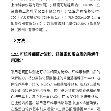
上海科学仪器有限公司）；精密可编程烘箱LT-DBX60N（立
德泰勒上海科学仪器有限公司）；恒温光照培养箱RG-
300（宁波赛福实验仪器有限公司）；摇床ZQLY-180F（上海
知楚仪器有限公司）；超高效液相色谱仪LC-20A（岛津仪
器（苏州）有限公司）。
1.2 方法
1.2.1 可培养细菌对淀粉、纤维素和蛋白质的降解作
用测定
采用透明圈法测定可培养细菌对淀粉、纤维素和蛋白质的
降解能力。将分离纯化得到菌株的单菌落接种于20 mL LB液
体培养基中，25 ℃下180 r/min振荡培养24 h，吸取5 μL菌悬
液分别点接在淀粉培养基、羧甲基纤维素钠培养基和酪蛋
白培养基上，每个平板重复3次，在25 ℃条件下培养48 h，
在淀粉培养基、羧甲基纤维素钠培养基中加入适量碘液，
在酪蛋白培养基中加入适量1%三氯乙酸后静置10 min，观