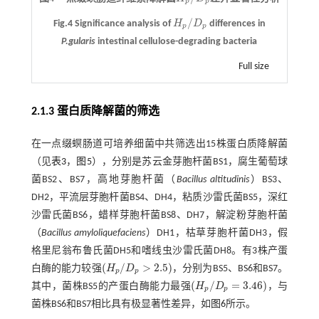
H
p
/
D
p
p
p
/
Fig.4 Significance analysis of
H
D
differences in
H
p
/
D
p
p
p
P.gularis
intestinal cellulose-degrading bacteria
Full size
2.1.3 蛋白质降解菌的筛选
在一点缀螟肠道可培养细菌中共筛选出15株蛋白质降解菌
（见
表3
，
图5
），分别是苏云金芽胞杆菌BS1，腐生葡萄球
菌BS2、BS7，高地芽胞杆菌（
Bacillus altitudinis
）BS3、
DH2，平流层芽胞杆菌BS4、DH4，粘质沙雷氏菌BS5，深红
沙雷氏菌BS6，蜡样芽胞杆菌BS8、DH7，解淀粉芽胞杆菌
（
Bacillus amyloliquefaciens
）DH1，枯草芽胞杆菌DH3，假
格里尼翁布鲁氏菌DH5和嗜线虫沙雷氏菌DH8。有3株产蛋
(
/
>
2.5
)
白酶的能力较强
H
D
，分别为BS5、BS6和BS7。
(
H
p
/
D
p
>
2.5
)
p
p
(
/
=
3.46
)
其中，菌株BS5的产蛋白酶能力最强
H
D
，与
(
H
p
/
D
p
=
3.46
)
p
p
菌株BS6和BS7相比具有极显著性差异，如
图6
所示。