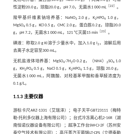
［
22
］
性淀粉20.0 g，琼脂20.0 g，pH 7.0，无菌水1 000 mL
。
羧甲基纤维素钠培养基：NaNO
2.0 g，K
HPO
1.0 g，
3
2
4
MgSO
0.5 g，KCl 0.5 g，CMC 2.0 g，蛋白胨0.2 g，琼脂20.0
4
［
23
］
g，pH 7.2，无菌水1 000 mL，121 ℃灭菌15 min
。
碘液：称取2.0 g KI溶于少量水中，加入1.0 g I
，溶解后用
2
去离子水定容至300 mL。
无机盐液体培养基：MgSO
·7H
O 0.2 g，（NH4）
SO
1.0
4
2
2
4
g，KH
PO
0.5 g，NaCl 0.5 g，K
HPO
1.5 g，琼脂 20.0 g，
2
4
2
4
无菌水1 000 mL，阿魏酸、对羟基苯甲酸和香草醛浓度为
0.1 g/L。
1.1.3 主要仪器
游标卡尺ARZ-1331（艾瑞泽）；电子天平GBT23111（梅特
勒-托利多仪器上海有限公司）；台式冷冻离心机2-16R（湖
南恒诺仪器设备有限公司）；超净工作台SW-CJ-2F（苏州安
泰空气技术有限公司）；高压蒸汽灭菌锅LT-CPS（立德泰勒