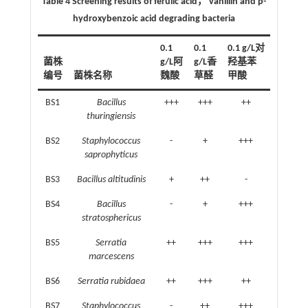
Table 4 Screening results of ferulic acid， vanillin and p-
hydroxybenzoic acid degrading bacteria
0.1
0.1
0.1 g/L对
菌株
g/L阿
g/L香
羟基苯
编号
菌株名称
魏酸
草醛
甲酸
BS1
Bacillus
+++
+++
++
thuringiensis
BS2
Staphylococcus
-
+
+++
saprophyticus
BS3
Bacillus altitudinis
+
++
-
BS4
Bacillus
-
+
+++
stratosphericus
BS5
Serratia
++
+++
+++
marcescens
BS6
Serratia rubidaea
++
+++
++
BS7
Staphylococcus
-
++
+++