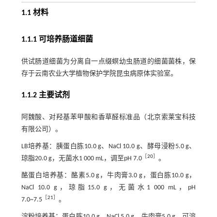
1.1 材料
1.1.1 可培养肠道细菌
供试肠道细菌为分离自一点缀螟幼虫肠道的细菌菌株，保
存于云南农业大学植物保护学院昆虫病原体实验室。
1.1.2 主要试剂
阿魏酸、对羟基苯甲酸和香草醛标准品（北京索莱宝科技
有限公司）。
LB培养基：胰蛋白胨10.0 g、NaCl 10.0 g、酵母浸粉5.0 g、
［
20
］
琼脂20.0 g，无菌水1 000 mL，调至pH 7.0
。
酪蛋白培养基：酪素5.0 g，牛肉膏3.0 g，蛋白胨10.0 g，
NaCl 10.0 g，琼脂15.0 g，无菌水1 000 mL，pH
［
21
］
7.0~7.5
。
淀粉培养基：蛋白胨10.0 g，NaCl 5.0 g，牛肉膏5.0 g，可溶