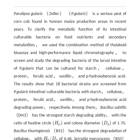
Paralipsa gularis
（Zeller） （
P.gularis
） is a serious pest of
corn cob found in Yunnan maize production areas in recent
years. To clarify the metabolic function of its intestinal
culturable bacteria on food nutrients and secondary
metabolites， we used the combination method of thylakoid
bioassay and high-performance liquid chromatography， to
screen and study the degrading bacteria of the larval intestine
of
P.gularis
that can be cultured for starch， cellulose，
protein， ferulic acid， vanillin， and p-hydroxybenzoic acid.
The results show that 18 bacterial strains are screened from
P.gularis
intestinal culturable bacteria with starch， cellulose，
protein， ferulic acid， vanillin， and p-hydroxybenzoic acid
degrading power， respectively. Among them，
Bacillus subtilis
（DH3） has the strongest starch degrading ability， with the
(
)
(
)
ratio of hyaline circle
H
and colony diameter
D
of 1.70.
(
H
p
)
(
D
p
)
p
p
Bacillus thuringiensis
（BS1） has the strongest degradation of
/
cellulose， with
H
D
of 4.46.
Serratia marcescens
（BS5）
H
p
/
D
p
p
p