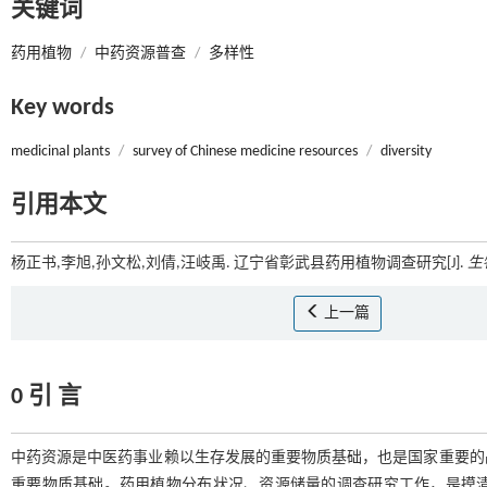
关键词
药用植物
/
中药资源普查
/
多样性
Key words
medicinal plants
/
survey of Chinese medicine resources
/
diversity
引用本文
杨正书,李旭,孙文松,刘倩,汪岐禹. 辽宁省彰武县药用植物调查研究[J].
生
上一篇
0 引 言
中药资源是中医药事业赖以生存发展的重要物质基础，也是国家重要的
重要物质基础。药用植物分布状况、资源储量的调查研究工作，是摸