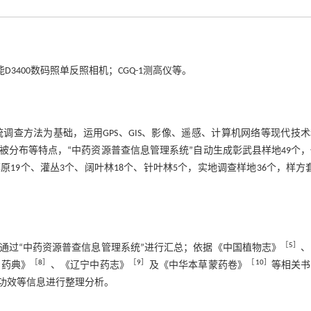
能D3400数码照单反照相机；CGQ-1测高仪等。
查方法为基础，运用GPS、GIS、影像、遥感、计算机网络等现代技
分布等特点，“中药资源普查信息管理系统”自动生成彰武县样地49个
9个、灌丛3个、阔叶林18个、针叶林5个，实地调查样地36个，样方套
［
5
］
通过“中药资源普查信息管理系统”进行汇总；依据《中国植物志》
、
［
8
］
［
9
］
［
10
］
国药典》
、《辽宁中药志》
及《中华本草蒙药卷》
等相关书
功效等信息进行整理分析。