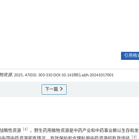
引用格式
物资源
, 2025, 47(03): 303-310 DOI:10.14188/j.ajsh.20241017001
下一篇
［
1
］
战略性资源
，野生药用植物资源是中药产业和中药事业赖以生存和发
［
2
］
清中国中药资源家底情况，有效保护和合理利用中药资源的有效途径