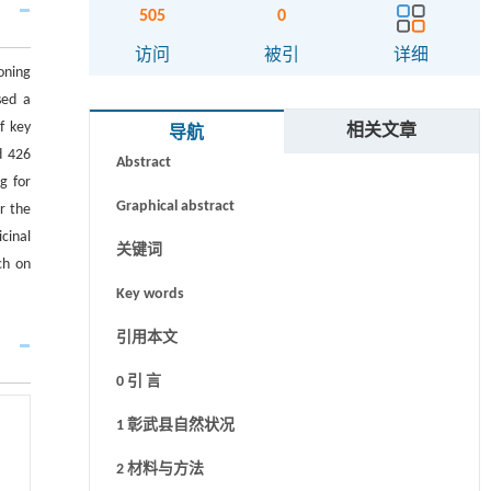
505
0
访问
被引
详细
oning
sed a
摘要
f key
相关文章
导航
d 426
Abstract
g for
Graphical abstract
r the
cinal
关键词
ch on
Key words
引用本文
0 引 言
1 彰武县自然状况
2 材料与方法