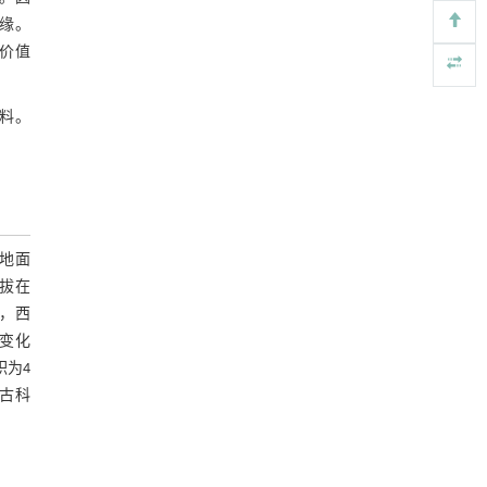
基金资助
https://doi.org/10.1016/j.eng.2026.02.010
缘。
价值
地下智能压裂工程技术内涵与进展
[5]
Engineering
. 2026, Vol.58(3): 1-303
https://doi.org/10.1016/j.eng.2025.12.024
料。
地面
拔在
山，西
季变化
积为4
古科