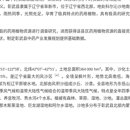
义。彰武县隶属于辽宁省阜新市，位于辽宁省西北部，地处科尔沁沙地南
，雨热同季，光照充足，孕育了极具特点的药用植物，具有极高的研究
县的药用植物资源进行调查研究，进而获得该县区药用植物资源的直接资
状，制定彰武县中药产业发展规划提供基础数据。
2
8'，北纬42°07'~42°51'，土地总面积364 000 hm
。其中，沙化土
［
4
］
25%，是辽宁省最大的风沙区
。全境呈枫叶形，地势北高南低，海
中部和南部为松辽平原坡水地。北部由风积沙组成沙丘、沙垄。全县地形为东低
带季风气候和温带大陆性气候结合的温带季风大陆性气候，特点是全年四
河、养息牧河、秀水河4个水系。植被有森林、草原、湿地、沙地。灌丛面
：那木斯莱湿地、巨龙湖湿地和阿尔乡湿地。沙地多分布于彰武县北部内蒙