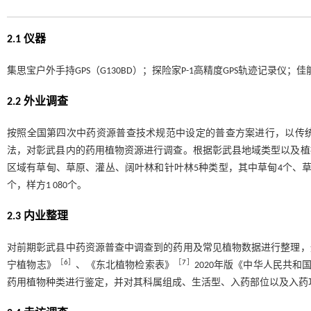
2.1 仪器
集思宝户外手持GPS（G130BD）；探险家P-1高精度GPS轨迹记录仪；佳
2.2 外业调查
按照全国第四次中药资源普查技术规范中设定的普查方案进行，以传统调
法，对彰武县内的药用植物资源进行调查。根据彰武县地域类型以及植被
区域有草甸、草原、灌丛、阔叶林和针叶林5种类型，其中草甸4个、草原1
个，样方1‍‍ 080个。
2.3 内业整理
对前期彰武县中药资源普查中调查到的药用及常见植物数据进行整理，
［
6
］
［
7
］
宁植物志》
、《东北植物检索表》
2020年版《中华人民共和
药用植物种类进行鉴定，并对其科属组成、生活型、入药部位以及入药