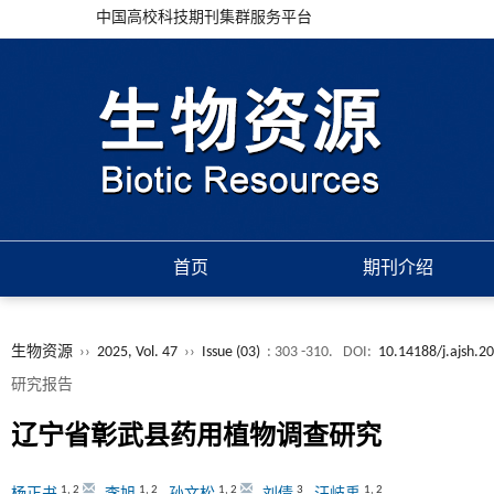
中国高校科技期刊集群服务平台
首页
期刊介绍
生物资源
››
2025, Vol. 47
››
Issue (03)
: 303 -310.
DOI:
10.14188/j.ajsh.
研究报告
辽宁省彰武县药用植物调查研究
1
,
2
1
,
2
1
,
2
3
1
,
2