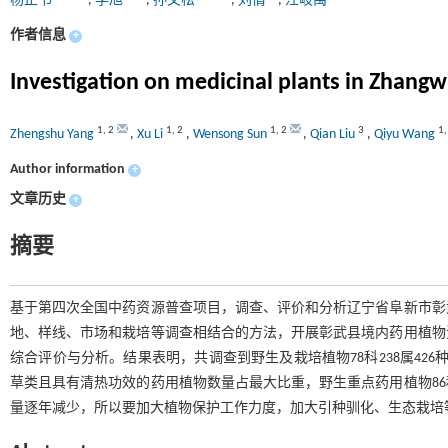
杨正书
,
李旭
,
孙文松
,
刘倩
,
汪岐禹
作者信息
+
Investigation on medicinal plants in Zhangw
1
,
2
1
,
2
1
,
2
3
1
Zhengshu Yang
,
Xu Li
,
Wensong Sun
,
Qian Liu
,
Qiyu Wang
Author information
+
文章历史
+
摘要
基于第四次全国中药资源普查项目，调查、评价和分析辽宁省阜新市彰
地、样线、市场和栽培等调查相结合的方法，开展彰武县境内药用植物
综合评价与分析。结果表明，共调查到野生及栽培植物78科238属426
草类且具有清热功效的药用植物数量占最大比重，野生重点药用植物86
量逐年减少，所以要加大植物保护工作力度，加大引种驯化、生态栽培