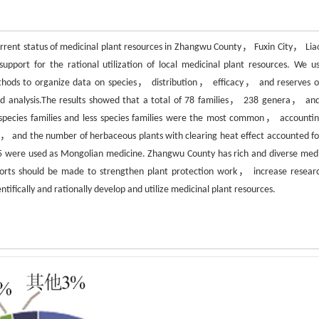
rrent status of medicinal plant resources in Zhangwu County， Fuxin City， Lia
ort for the rational utilization of local medicinal plant resources. We u
ods to organize data on species， distribution， efficacy， and reserves o
d analysis.The results showed that a total of 78 families， 238 genera， an
species families and less species families were the most common， accountin
ue， and the number of herbaceous plants with clearing heat effect accounted fo
65 were used as Mongolian medicine. Zhangwu County has rich and diverse medi
forts should be made to strengthen plant protection work， increase resear
ifically and rationally develop and utilize medicinal plant resources.