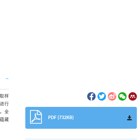
取样
进行
种，全
PDF (732KB)
其蕴藏