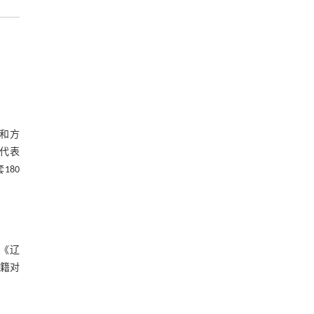
术和方
，代表
180
《辽
籍对