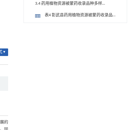
3.4 药用植物资源被蒙药收录品种多样
性分析
表4 彰武县药用植物资源被蒙药收录品
种统计
图1 彰武县药用植物资源被蒙药收录品
降温路面涂层混合反射行为及其对道路光环境
[1]
种药用部位统计
安全的影响研究
3.5 药用植物资源药用部位及功效类型
Engineering
. 2026, Vol.58(3): 1-303
多样性分析
https://doi.org/10.1016/j.eng.2025.06.014
表5 彰武县药用植物资源药用部位统计
 ▾
用于宽浓度范围高效捕集CO₂及低能耗再生的新
图2 彰武县药用植物资源功效类型统计
[2]
型酮基IPDA相变吸收剂
3.6 重点调查药用植物及栽培药用植物
Engineering
. 2026, Vol.58(3): 1-303
https://doi.org/10.1016/j.eng.2025.05.008
资源多样性分析
表6 彰武县重点调查部分药用植物蕴藏
内置陶瓷驱动单元的厘米级可重构压电机器人
[3]
量统计
3.7 特色植物资源多样性分析
Engineering
. 2026, Vol.58(3): 1-303
https://doi.org/10.1016/j.eng.2025.06.043
4 讨 论
动力学引导的聚对苯二甲酸乙二酯可控低聚解
[4]
参考文献
展的
聚及其定制化高性能聚合物升级回收
Engineering
. 2026, Vol.58(3): 1-303
。因