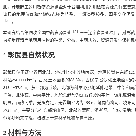
此，开展野生药用植物资源调查对于合理利用药用植物资源具有重要意
该县的地理位置和地貌特点较为特殊，土壤类型较多，四季变化明显
［
3
］
。
［
2
］
本研究结合第四次全国中药资源普查
——辽宁省普查项目，对彰武
为初步摸清当地药用植物的种类、分布、中药功效、资源开发与保护现
1 彰武县自然状况
彰武县位于辽宁省西北部，地处科尔沁沙地南端，地理位置在东经121°53'~122°5
2
积达250 000 hm
，占总土地面积的68.8%，占辽宁省沙化土地面积的
313.1~57.6 ‍m。东西部为丘陵，北部为科尔沁沙地延伸地带，
丘陵，北沙荒，中南平洼，地貌总趋势为1山2丘3沙4平洼。该地属温
明显，雨热同季，光照充足，无霜期平均为159 d。境内有柳河、绕阳
2
792 hm
，主要分布在东部浅山区、北部沙荒区、沿柳区。有3处湿地
尔沁沙地东南缘，植被属于森林草原和草甸草原。
2 材料与方法