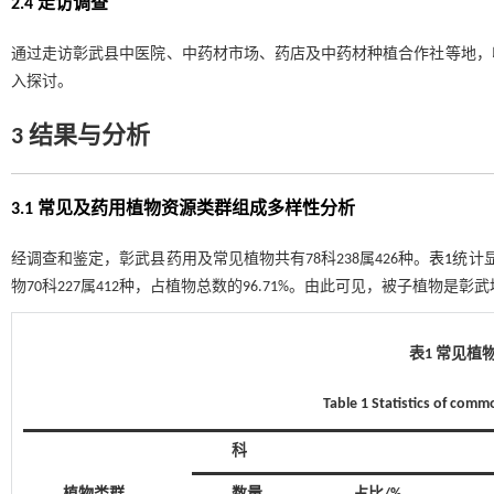
2.4 走访调查
通过走访彰武县中医院、中药材市场、药店及中药材种植合作社等地，
入探讨。
3 结果与分析
3.1 常见及药用植物资源类群组成多样性分析
经调查和鉴定，彰武县药用及常见植物共有78科238属426种。
表1
统计显
物70科227属412种，占植物总数的96.71%。由此可见，被子植物是
表1 常见植
Table 1 Statistics of com
科