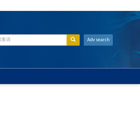
Adv search