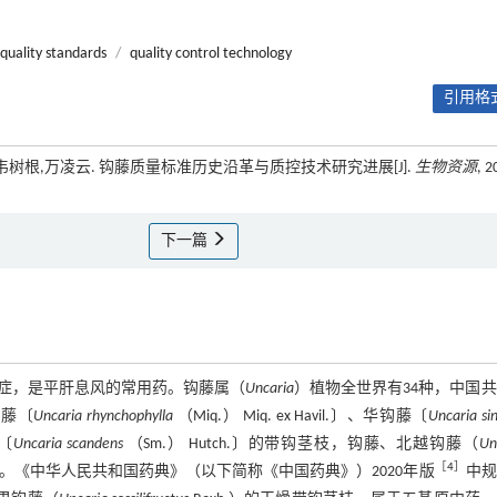
quality standards
/
quality control technology
引用格式
,韦树根,万凌云. 钩藤质量标准历史沿革与质控技术研究进展[J].
生物资源
, 2
下一篇
症，是平肝息风的常用药。钩藤属（
Uncaria
）植物全世界有34种，中国共
钩藤〔
Uncaria rhynchophylla
（Miq.） Miq. ex Havil.〕、华钩藤〔
Uncaria sin
藤〔
Uncaria scandens
（Sm.） Hutch.〕的带钩茎枝，钩藤、北越钩藤（
Un
［
4
］
。《中华人民共和国药典》（以下简称《中国药典》）2020年版
中规