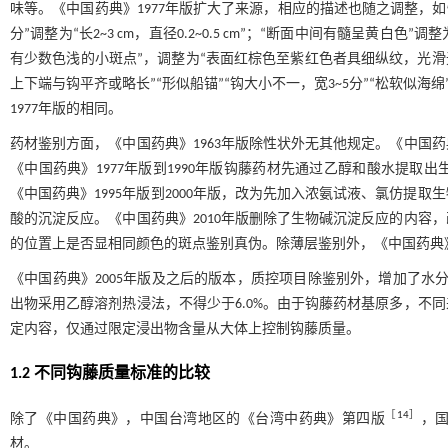
味等。《中国药典》1977年版扩大了来源，相应的描述也随之调整，如性
分”调整为“长2~3 cm，直径0.2~0.5 cm”；“断面中间有髓呈黄
有少数色浅的小斑点”，调整为“表面红棕色至紫红色者具细纵纹，光滑
上下端与钩平齐或略长”“形似船锚”“钩大小不一，宽3~5分”“松软似海
1977年版的相同。
药材鉴别方面，《中国药典》1963年版除性状外无其他规定。《中国药
《中国药典》1977年版到1990年版钩藤药材先通过乙醇和酸水提
《中国药典》1995年版到2000年版，改为先加入浓氨试液、氯仿提
酸的沉淀反应。《中国药典》2010年版删除了生物碱沉淀反应的内容
的位置上是否显相同颜色的斑点鉴别真伪。除薄层鉴别外，《中国药典》2
《中国药典》2005年版及之后的版本，质控项目除鉴别外，增加了水分、
出物采用乙醇溶剂热浸法，不得少于6.0%。由于钩藤药材基原多，不
定内容，仅通过限定浸出物含量从大体上控制钩藤质量。
1.2 不同钩藤质量标准的比较
［
14
］
除了《中国药典》，中国台湾地区的《台湾中药典》第四版
，国
材。