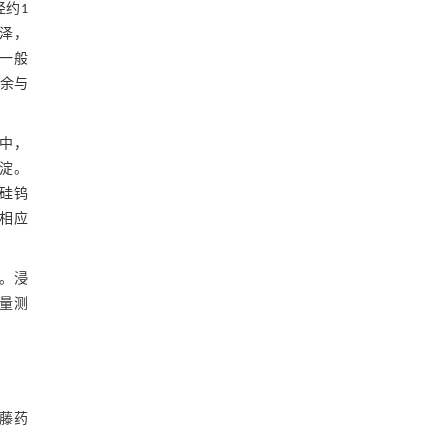
径约1
光泽，
“一般
其余与
其中，
沉淀。
、硅钨
谱相应
%。浸
含量测
藤药