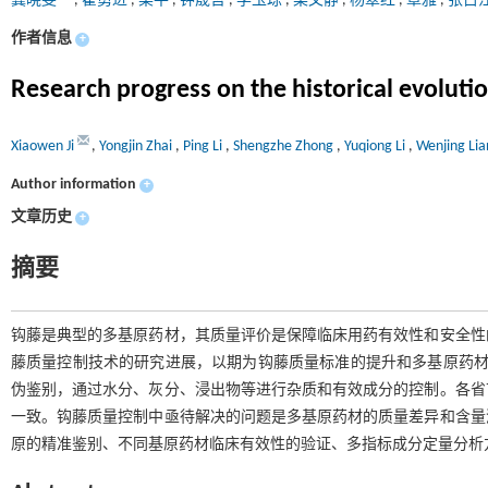
冀晓雯
,
翟勇进
,
栗平
,
钟晟哲
,
李玉琼
,
梁文静
,
杨翠红
,
覃雅
,
张占
作者信息
+
Research progress on the historical evoluti
Xiaowen Ji
,
Yongjin Zhai
,
Ping Li
,
Shengzhe Zhong
,
Yuqiong Li
,
Wenjing Li
Author information
+
文章历史
+
摘要
钩藤是典型的多基原药材，其质量评价是保障临床用药有效性和安全性
藤质量控制技术的研究进展，以期为钩藤质量标准的提升和多基原药材
伪鉴别，通过水分、灰分、浸出物等进行杂质和有效成分的控制。各省
一致。钩藤质量控制中亟待解决的问题是多基原药材的质量差异和含量
原的精准鉴别、不同基原药材临床有效性的验证、多指标成分定量分析