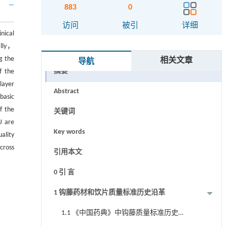
883
0
访问
被引
详细
nical
ally，
g the
相关文章
导航
摘要
f the
layer
Abstract
basic
f the
关键词
U are
Key words
ality
cross
引用本文
0 引 言
1 钩藤药材和饮片质量标准历史沿革
1.1 《中国药典》中钩藤质量标准历史