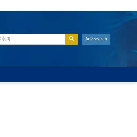
Adv search