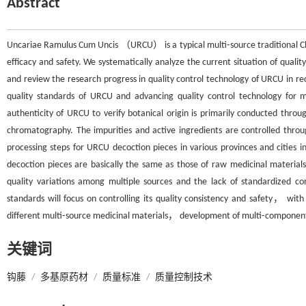
Abstract
Uncariae Ramulus Cum Uncis （URCU） is a typical multi⁃source traditional Chin
efficacy and safety. We systematically analyze the current situation of quali
and review the research progress in quality control technology of URCU in rec
quality standards of URCU and advancing quality control technology for m
authenticity of URCU to verify botanical origin is primarily conducted t
chromatography. The impurities and active ingredients are controlled thr
processing steps for URCU decoction pieces in various provinces and cities
decoction pieces are basically the same as those of raw medicinal material
quality variations among multiple sources and the lack of standardized
standards will focus on controlling its quality consistency and safety， with 
different multi⁃source medicinal materials， development of multi⁃component
关键词
钩藤
/
多基原药材
/
质量标准
/
质量控制技术