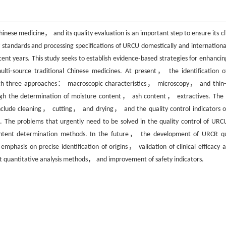
ese medicine， and its quality evaluation is an important step to ensure its cli
ty standards and processing specifications of URCU domestically and internation
ent years. This study seeks to establish evidence⁃based strategies for enhancin
ulti⁃source traditional Chinese medicines. At present， the identification o
hrough three approaches： macroscopic characteristics， microscopy， and thin-
ough the determination of moisture content， ash content， extractives. The 
 include cleaning， cutting， and drying， and the quality control indicators o
s. The problems that urgently need to be solved in the quality control of URC
 content determination methods. In the future， the development of URCR qu
emphasis on precise identification of origins， validation of clinical efficacy a
 quantitative analysis methods， and improvement of safety indicators.