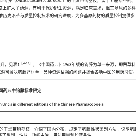
柄果钩藤（
Uncaria sessilifructus
Roxb.）的干燥带钩茎枝，属于五基原中药
定程度上扩大了药源，有利于保护野生资源，满足临床需求，但其基原的多
准历史沿革与质量控制技术的研究进展，为多基原药材的质量控制提供参
［
4
⁃
13
］
提升，见
表1
。《中国药典》1963年版的钩藤为单一来源，即茜草
大来源可解决钩藤药材单一品种资源枯竭的问题并契合各地中医的用药习惯
中国药典中钩藤标准限定
m Uncis in different editions of the Chinese Pharmacopoeia
acks.〕的干燥带钩茎枝，介绍了国内分布，规定了钩藤性状鉴别方法，说明钩
简述了炮制、性味、功能主治、用法用量和贮藏条件