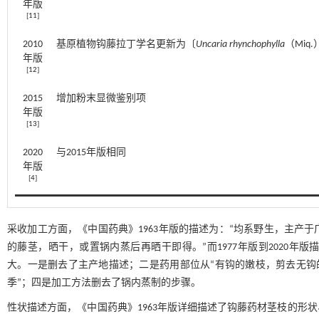
年版
[
11
]
2010
基原植物钩藤拉丁学名更新为〔
Uncaria rhynchophylla
（Miq
年版
[
12
]
2015
增加粉末显微鉴别项
年版
[
13
]
2020
与2015年版相同
年版
[
4
]
采收加工方面，《中国药典》1963年版的描述为：“均系野生，主产
的藤茎，晒干，或置锅内蒸后再晒干即得。”而1977年版到2020年
大。一是删去了主产地描述；二是药用部位从“有钩的嫩枝，剪去无钩的
季”；四是加工方法删去了锅内蒸制的步骤。
性状描述方面，《中国药典》1963年版详细描述了钩藤药材茎枝的形