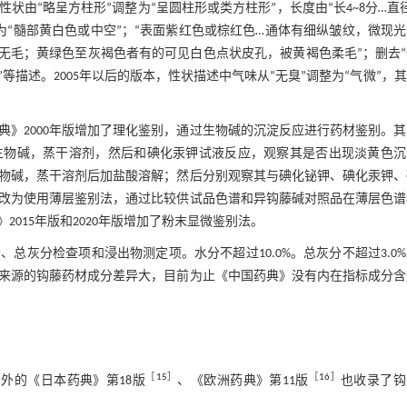
状由“略呈方柱形”调整为“呈圆柱形或类方柱形”，长度由“长4~8分…直
白色”调整为“髓部黄白色或中空”；“表面紫红色或棕红色…通体有细纵皱纹，微现
无毛；黄绿色至灰褐色者有的可见白色点状皮孔，被黄褐色柔毛”；删去
绵”等描述。2005年以后的版本，性状描述中气味从“无臭”调整为“气微”，
典》2000年版增加了理化鉴别，通过生物碱的沉淀反应进行药材鉴别。
取出生物碱，蒸干溶剂，然后和碘化汞钾试液反应，观察其是否出现淡黄色
取生物碱，蒸干溶剂后加盐酸溶解；然后分别观察其与碘化铋钾、碘化汞钾
，改为使用薄层鉴别法，通过比较供试品色谱和异钩藤碱对照品在薄层色
015年版和2020年版增加了粉末显微鉴别法。
总灰分检查项和浸出物测定项。水分不超过10.0%。总灰分不超过3.0
同来源的钩藤药材成分差异大，目前为止《中国药典》没有内在指标成分
［
15
］
［
16
］
外的《日本药典》第18版
、《欧洲药典》第11版
也收录了钩