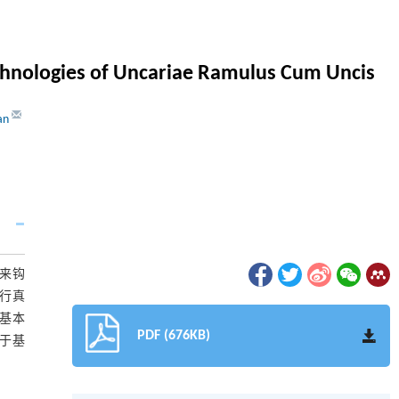
technologies of Uncariae Ramulus Cum Uncis
an
来钩
行真
基本
PDF (676KB)
于基