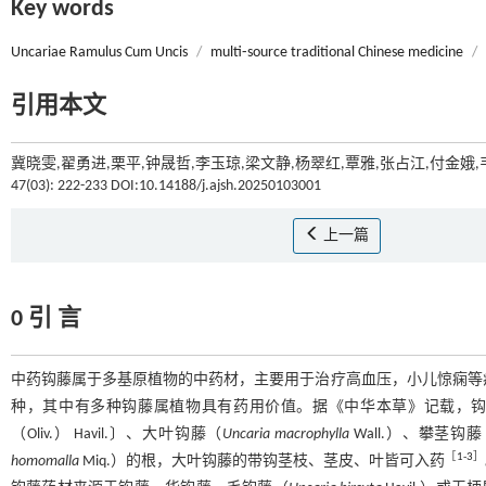
Key words
Uncariae Ramulus Cum Uncis
/
multi⁃source traditional Chinese medicine
/
引用本文
冀晓雯,翟勇进,栗平,钟晟哲,李玉琼,梁文静,杨翠红,覃雅,张占江,付金娥
47(03): 222-233 DOI:10.14188/j.ajsh.20250103001
上一篇
0 引 言
中药钩藤属于多基原植物的中药材，主要用于治疗高血压，小儿惊痫等
种，其中有多种钩藤属植物具有药用价值。据《中华本草》记载，
（Oliv.） Havil.〕、大叶钩藤（
Uncaria macrophylla
Wall.）、攀茎钩
［
1
⁃
3
］
homomalla
Miq.）的根，大叶钩藤的带钩茎枝、茎皮、叶皆可入药