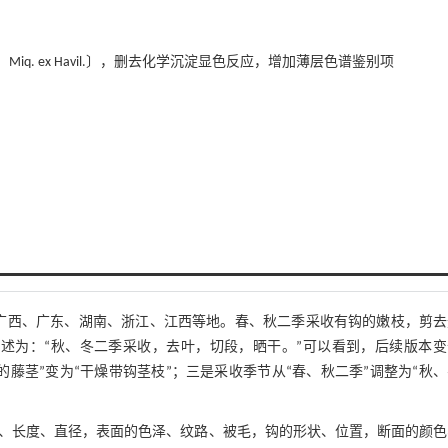
.） Miq. ex Havil.〕，删去化学沉淀显色反应，增加薄层色谱鉴别项
于广西、广东、湖南、浙江、江西等地。春、秋二季采收有钩的嫩枝，剪
版描述为：“秋、冬二季采收，去叶，切段，晒干。”可以看到，后续版本
藤茎”变为“干燥带钩茎枝”；三是采收季节从“春、秋二季”调整为“秋
状、长度、直径，表面的色泽、纹路、被毛，钩的形状、位置，断面的颜