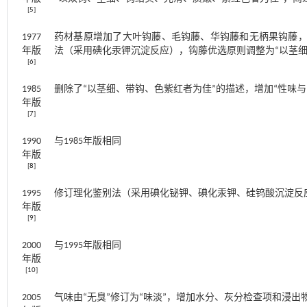
[
5
]
1977
药材基原增加了大叶钩藤、毛钩藤、华钩藤和无柄果钩藤
年版
法（采用碘化汞钾沉淀反应），钩藤优选原则调整为“以茎细
[
6
]
1985
删除了“以茎细、带钩、色紫红者为佳”的描述，增加“性味与
年版
[
7
]
1990
与1985年版相同
年版
[
8
]
1995
修订理化鉴别法（采用碘化铋钾、碘化汞钾、硅钨酸沉淀反
年版
[
9
]
2000
与1995年版相同
年版
[
10
]
2005
气味由“无臭”修订为“味淡”，增加水分、灰分检查项和浸出