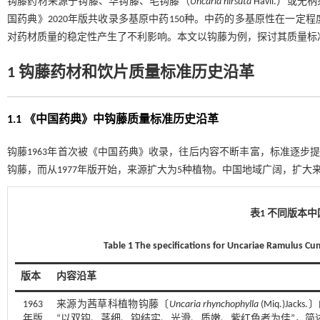
钩藤药材来源于钩藤、华钩藤、毛钩藤（
Uncaria hirsuta
Havil.）或无
国药典》2020年版共收录多基原中药150种。中药的多基原性在一
对药材质量的稳定性产生了不利影响。本文以钩藤为例，探讨其质量标
1 钩藤药材和饮片质量标准历史沿革
1.1 《中国药典》中钩藤质量标准历史沿革
钩藤1963年首次被《中国药典》收录，往后内容不断丰富，标准逐步
钩藤，而从1977年版开始，来源扩大为5种植物。中国地域广阔，扩
表1 不同版本
Table 1 The specifications for Uncariae Ramulus Cu
版本
内容沿革
1963
来源为茜草科植物钩藤〔
Uncaria rhynchophylla
(Miq.)J
年版
“以双钩、茎细、钩结实、光滑、质嫩、紫红色者为佳”，