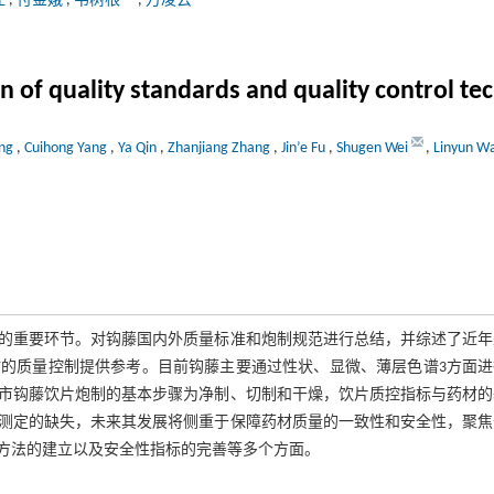
江
,
付金娥
,
韦树根
,
万凌云
on of quality standards and quality control 
ang
,
Cuihong Yang
,
Ya Qin
,
Zhanjiang Zhang
,
Jin’e Fu
,
Shugen Wei
,
Linyun W
的重要环节。对钩藤国内外质量标准和炮制规范进行总结，并综述了近年
的质量控制提供参考。目前钩藤主要通过性状、显微、薄层色谱3方面进
市钩藤饮片炮制的基本步骤为净制、切制和干燥，饮片质控指标与药材的
测定的缺失，未来其发展将侧重于保障药材质量的一致性和安全性，聚焦
方法的建立以及安全性指标的完善等多个方面。