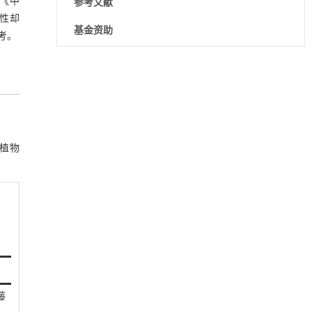
。《中
参考文献
样性却
基金资助
考。
降温路面涂层混合反射行为及其对道路光环境
[1]
安全的影响研究
Engineering
. 2026, Vol.58(3): 1-303
https://doi.org/10.1016/j.eng.2025.06.014
用于宽浓度范围高效捕集CO₂及低能耗再生的新
[2]
科植物
型酮基IPDA相变吸收剂
。
Engineering
. 2026, Vol.58(3): 1-303
https://doi.org/10.1016/j.eng.2025.05.008
基于均相催化剂的两段式水热液化实现丙烯腈-
[3]
丁二烯-苯乙烯共聚物的分步脱氮与液化
Engineering
. 2026, Vol.58(3): 1-303
https://doi.org/10.1016/j.eng.2025.12.037
内置陶瓷驱动单元的厘米级可重构压电机器人
[4]
藤
Engineering
. 2026, Vol.58(3): 1-303