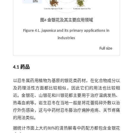
图4 金银花及其主要应用领域
Figure 4
L. japonica
and its primary applications in
industries
Full size
4.1 药品
以忍冬属药用植物为基原的银花类药材，在化合物成分以
及药理活性方面都比较相似，因此它们的用法也比较相
近。金银花、山银花和川银花都主要用于治疗温病发热、
热毒血痢等。岩生忍冬在当地一般是将花蕾捣碎外敷以治
疗外伤感染，这与中药材忍冬藤治疗痈肿疮疡、关节疼痛
的用法类似。
据统计市面上大约80%的清热解毒中药配方都包含金银花