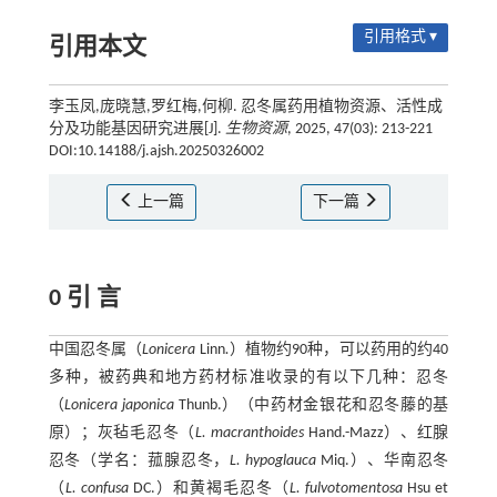
引用格式 ▾
引用本文
李玉凤,庞晓慧,罗红梅,何柳. 忍冬属药用植物资源、活性成
分及功能基因研究进展[J].
生物资源
, 2025, 47(03): 213-221
DOI:10.14188/j.ajsh.20250326002
上一篇
下一篇
0 引 言
中国忍冬属（
Lonicera
Linn
.
）植物约90种，可以药用的约40
多种，被药典和地方药材标准收录的有以下几种：忍冬
（
Lonicera japonica
Thunb.）（中药材金银花和忍冬藤的基
原）；灰毡毛忍冬（
L. macranthoides
Hand.-Mazz）、红腺
忍冬（学名：菰腺忍冬，
L. hypoglauca
Miq.）、华南忍冬
（
L. confusa
DC.）和黄褐毛忍冬（
L. fulvotomentosa
Hsu et