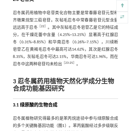
忍冬属药用植物中皂苷类化合物主要是常春藤皂苷元型和
齐墩果烷型三萜皂苷。灰毡毛忍冬中常春藤皂苷元型含量
［
22
］
远远高于忍冬
。其中灰毡毛忍冬皂苷乙是它的特征成
分，在干燥花蕾中含量（4.25%~13.25%）显著高于红腺忍
冬（0.31%~8.85%）和华南忍冬（0.26%~7.15%），川续断
皂苷乙在黄褐毛忍冬中最高可达14.62%，其次是红腺忍冬
8.35%，灰毡毛忍冬可达2.15%，华南忍冬可达1.96%，而在
［
23
-
25
］
忍冬中这两种皂苷均未检出
。
3 忍冬属药用植物天然化学成分生物
合成功能基因研究
3.1 绿原酸的生物合成
忍冬属植物研究得最多的是苯丙烷途径中参与绿原酸合成
的多个关键酶基因功能（
图1
）。苯丙氨酸经过多步级联反