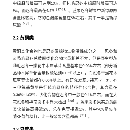
中绿原酸最高可达到10%，细毡毛忍冬中绿原酸最高可达
［
17
⁃
18
］
9%，而忍冬最高在4.5%
。蓝果忍冬鲜果中新绿原酸
含量比较高，它的总酚酸含量在5%左右，其中一半是新绿
［
19
］
原酸
。
2.2 黄酮类
黄酮类化合物也是忍冬属植物生物活性成分之一。忍冬和
灰毡毛忍冬总黄酮类化合物含量相差不大，但是野生型灰
毡毛忍冬干燥花中木犀草苷含量基本在0.03%左右（部分新
品种木犀草苷含量也能达到0.05%以上），而忍冬干燥花木
犀草苷含量都在0.05%以上。有研究发现5-羟基-7，3'，4'-
三甲氧基黄酮是细毡毛忍冬的特征性化合物，其含量在
0.36%~1.08%，该化合物在忍冬中一般在0.1%左右，而在大
［
20
］
花忍冬和华南忍冬中尚未检出
。蓝果忍冬果实总黄酮
类含量最高接近2%，总花色苷接近1%，其中90%是矢车
［
21
］
菊-3-葡萄糖苷，比一般浆果含量都高
。
2.3 皂苷类