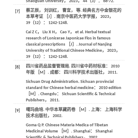
Shaoguan University
，
2023
，
44
（3）： 68-72.
蔡芷辰， 刘训红， 曹宜，
等
. 经典名方中金银花的
[7]
本草考证 ［J］.
南京中医药大学学报
，
2023
，
39
（12）： 1242-1248.
Cai
Z C
，
Liu
X H
，
Cao
Y
，
et al
. Herbal textual
research of Lonicerae Japonicae Flos in famous
classical prescriptions ［J］.
Journal of Nanjing
University of Traditional Chinese Medicine
，
2023
，
39
（12）： 1242-1248.
四川省药品监督管理局.
四川省中药材标准： 2010
[8]
年版
［M］. 成都： 四川科学技术出版社，
2011
.
Sichuan Drug Administration.
Sichuan provincial
standard for Chinese herbal medicine： 2010 edition
［M］. Chengdu： Sichuan Scientific & Technical
Publishers，
2011
.
噶玛曲培.
中华本草藏药卷
［M］. 上海： 上海科学
[9]
技术出版社，
2002
.
Goma
Q P
.
Chinese Materia Medica of Tibetan
Medicinal Volume
［M］. Shanghai： Shanghai
Scientific & Technical Publishers，
2002
.