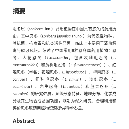
摘要
忍冬属（
Lonicera
Linn
.
）药用植物在中国具有悠久的药用历
史，其中忍冬（
Lonicera japonica
Thunb.）为代表性物种，
其抗菌、抗病毒和抗炎活性显著，临床上主要用于清热解
毒与驱散风热。综述了中国常用8种忍冬属药用植物：忍
冬、大花忍冬（
L.macrantha
，包含灰毡毛忍冬（
L.
macranthoides
）和黄褐毛忍冬（
L. fulvotomentosa
））、红
腺忍冬（学名：菰腺忍冬，
L. hypoglauca
）、华南忍冬（
L.
confuse
）、细毡毛忍冬（
L. similis
）、淡红忍冬（
L.
acuminata
）、岩生忍冬（
L. rupicola
）和蓝果忍冬（
L.
caerulea
）的研究进展，涵盖形态特征、地理分布、化学成
分及其生物合成基因功能，以期为深入研究、合理利用和
评价忍冬属药用植物资源提供科学依据。
Abstract