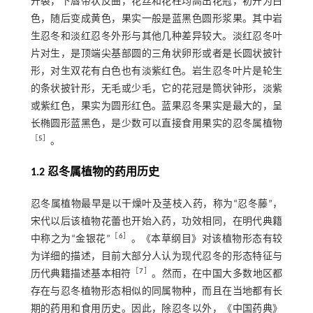
开裂，下唇带状反曲，花丝和花柱均高出花冠，初开为白
色，随后变成黄色，果实一般是蓝黑色圆形浆果。其中岩
生忍冬和淡红忍冬外形与其他几种差异较大。淡红忍冬叶
片对生，是顶端尖基部圆的三角状卵形或者是长圆状披针
形，对生双花有白色也有淡紫红色。岩生忍冬叶片是轮生
的条状披针形，无毛或少毛，它的花冠是筒状钟形，淡紫
或紫红色，果实为圆形红色。蓝果忍冬果实是最大的，呈
长椭圆形蓝黑色，是少数可以直接食用果实的忍冬属植物
［
5
］
。
1.2 忍冬属植物的药用历史
忍冬属植物最早是以干燥叶及茎枝入药，称为“忍冬藤”，
宋代以后该植物花蕾也开始入药，功效相同，在明代典籍
［
6
］
中称之为“金银花”
。《本草纲目》对该植物形态有较
为详细的描述，目前大部分人认为现代忍冬的形态特征与
［
7
］
历代典籍描述基本相符
。然而，在中国大多数地区都
存在与忍冬植物形态相似的同属物种，而且在当地都有长
期的药用和食用历史。因此，除忍冬以外，《中国药典》