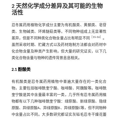
2 天然化学成分差异及其可能的生物
活性
忍冬属药用植物化学成分主要为有机酸类、黄酮类、皂苷
类、生物碱类、环烯醚萜类等，不同物种组成上无显著性
［
15
⁃
16
］
差异，但是不同种类化合物含量占比有明显不同
。
虽然采收时期、贮藏方式以及药材炮制方法都会对药材中
化合物含量及种类产生影响，但大量的研究证实，以下几
类化合物含量与物种的遗传背景息息相关。
2.1 酚酸类
有机酸类是忍冬属药用植物中普遍大量存在的一类化合
物，主要包括咖啡酰奎宁酸、咖啡酸、阿魏酸等。咖啡酰
奎宁酸是其中含量最丰富的一类，几乎所有忍冬属药用植
物都有以下几种咖啡酰奎宁酸：绿原酸、新绿原酸、隐绿
原酸、异绿原酸A、异绿原酸B、异绿原酸C等，但不同物种
中含量占比不同。大多数研究都证实灰毡毛忍冬干燥花蕾