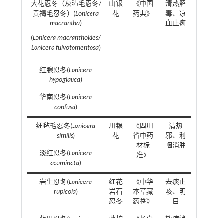
大花忍冬（灰毡毛忍冬/
山银
《中国
清热解
黄褐毛忍冬）(
Lonicera
花
药典》
毒、凉
macrantha
)
血止痢
(
Lonicera macranthoides
/
Lonicera fulvotomentosa
)
红腺忍冬(
Lonicera
hypoglauca
)
华南忍冬(
Lonicera
confusa
)
细毡毛忍冬(
Lonicera
川银
《四川
清热
similis
)
花
省中药
邪、利
材标
咽消肿
淡红忍冬(
Lonicera
准》
acuminata
)
岩生忍冬(
Lonicera
红花
《中华
去痰止
rupicola
)
岩石
本草藏
咳、明
忍冬
药卷》
目