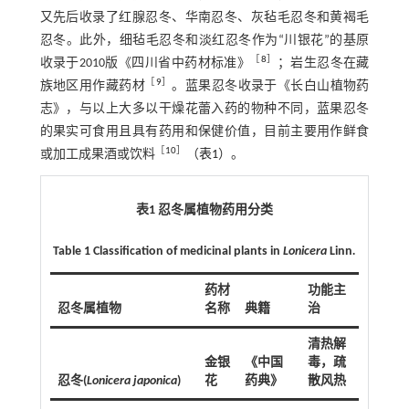
又先后收录了红腺忍冬、华南忍冬、灰毡毛忍冬和黄褐毛
忍冬。此外，细毡毛忍冬和淡红忍冬作为“川银花”的基原
［
8
］
收录于2010版《四川省中药材标准》
；岩生忍冬在藏
［
9
］
族地区用作藏药材
。蓝果忍冬收录于《长白山植物药
志》，与以上大多以干燥花蕾入药的物种不同，蓝果忍冬
的果实可食用且具有药用和保健价值，目前主要用作鲜食
［
10
］
或加工成果酒或饮料
（
表1
）。
表1 忍冬属植物药用分类
Table 1 Classification of medicinal plants in
Lonicera
Linn
.
药材
功能主
忍冬属植物
名称
典籍
治
清热解
金银
《中国
毒，疏
忍冬(
Lonicera japonica
)
花
药典》
散风热