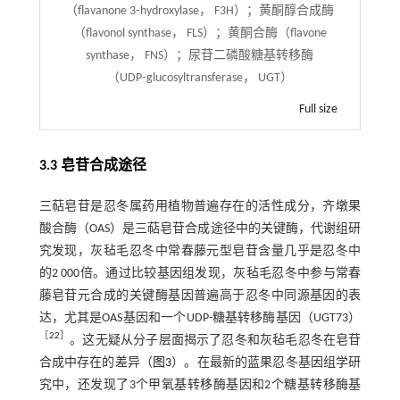
（flavanone 3⁃hydroxylase， F3H）；黄酮醇合成酶
（flavonol synthase， FLS）；黄酮合酶（flavone
synthase， FNS）；尿苷二磷酸糖基转移酶
（UDP⁃glucosyltransferase， UGT）
Full size
3.3 皂苷合成途径
三萜皂苷是忍冬属药用植物普遍存在的活性成分，齐墩果
酸合酶（OAS）是三萜皂苷合成途径中的关键酶，代谢组研
究发现，灰毡毛忍冬中常春藤元型皂苷含量几乎是忍冬中
的2 000倍。通过比较基因组发现，灰毡毛忍冬中参与常春
藤皂苷元合成的关键酶基因普遍高于忍冬中同源基因的表
达，尤其是OAS基因和一个UDP-糖基转移酶基因（UGT73）
［
22
］
。这无疑从分子层面揭示了忍冬和灰毡毛忍冬在皂苷
合成中存在的差异（
图3
）。在最新的蓝果忍冬基因组学研
究中，还发现了3个甲氧基转移酶基因和2个糖基转移酶基