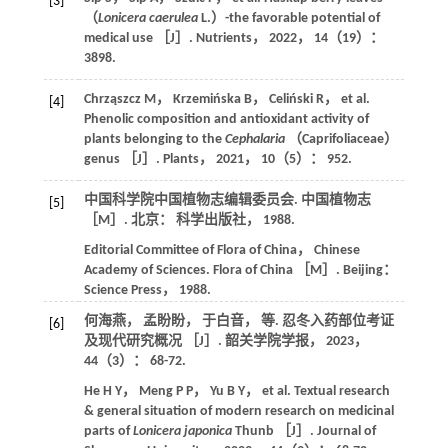
[3]
（
Lonicera caerulea
L.）-the favorable potential of
medical use ［J］.
Nutrients
，
2022
，
14
（19）：
3898.
Chrząszcz
M
，
Krzemińska
B
，
Celiński
R
，
et al
.
[4]
Phenolic composition and antioxidant activity of
plants belonging to the
Cephalaria
（Caprifoliaceae）
genus ［J］.
Plants
，
2021
，
10
（5）： 952.
中国科学院中国植物志编辑委员会.
中国植物志
[5]
［M］. 北京： 科学出版社，
1988
.
Editorial Committee of Flora of China， Chinese
Academy of Sciences.
Flora of China
［M］. Beijing：
Science Press，
1988
.
何海燕， 孟盼盼， 于白音，
等
. 忍冬入药部位考证
[6]
及现代研究概况 ［J］.
韶关学院学报
，
2023
，
44
（3）： 68-72.
He
H Y
，
Meng
P P
，
Yu
B Y
，
et al
. Textual research
& general situation of modern research on medicinal
parts of
Lonicera japonica
Thunb ［J］.
Journal of