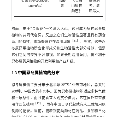
蓝果忍冬(
Lonicera
蓝靛
《长白
散痈消
caerulea
)
果
山植物
肿、清
药志》
热泻火
然而，由于“金银花”一名深入人心，它已成为多种忍冬属
植物的共同代名词，又加之它们生物活性显著且具有药食
［
11
］
两用的特性，市场普遍存在混用现象
。虽然，这些忍
冬属药用植物所含化学成分和生物活性大部分相似，但是
它们之间的差异不容忽视。如果长期混用替用，将不利于
忍冬属药用植物的开发利用和产业升级。
1.3 中国忍冬属植物的分布
忍冬属植物主要分布于北半球温带和亚热带地区，总共约
200种，中国大约有90种。因为忍冬属植物能适应多种气候
和土壤条件，而且花香宜人观赏价值高，它在国外常常被
［
12
］
用作园艺植物
，而在中国自明代起就有人工栽培用以
制药的记录。当前，随着银花类药材在药品、食品和日化