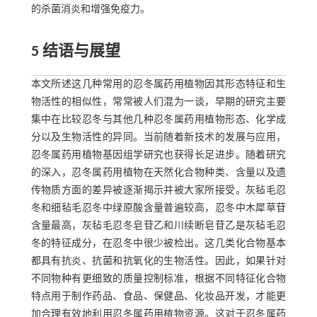
的杀菌消炎和增强免疫力。
5 结语与展望
本文所述这几种常用的忍冬属药用植物因其形态特征和生
物活性的相似性，常常被人们混为一谈，早期的研究主要
集中在比较忍冬与其他几种忍冬属药用植物形态、化学成
分以及生物活性的异同。当前随着新技术的发展与应用，
忍冬属药用植物基因组学研究也获得长足进步。随着研究
的深入，忍冬属药用植物在天然化合物种类、含量以及遗
传物质方面的差异被逐渐揭示并被大家所接受。灰毡毛忍
冬和细毡毛忍冬中绿原酸含量普遍较高，忍冬中木犀草苷
含量最高，灰毡毛忍冬皂苷乙和川续断皂苷乙是灰毡毛忍
冬的特征成分，在忍冬中很少被检出。这几类化合物基本
都具有抗炎、抗菌和抗氧化的生物活性。因此，如果针对
不同物种有更细致的质量控制标准，根据不同特征化合物
特点用于制作药品、食品、保健品、化妆品开发，才能更
加合理有效地利用忍冬属药用植物资源。这对于忍冬属药