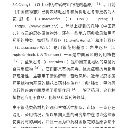
［
1
］
S.C.Cheng）（以上4种为中药材山银花的基原）
。目前
《中国植物志》已将灰毡毛忍冬和黄褐毛忍冬都更名为大
花忍冬〔
L.macrantha
（D. Don） Spreng.〕
（
https：//www.iplant.cn/
）。除以上提到的几种《中国药
典》收录的忍冬属植物外，还有一些地方药典收录和民间
药用的种类，如细毡毛忍冬（
L. similis
Hemsl.）和淡红忍冬
（
L. acuminata
Wall.）是川银花的基原；岩生忍冬（
L.
rupicola
Hook. f. & Thomson）一直是中国藏区的药用植物
［
2
］
；蓝果忍冬（
L. caerulea
L.）是中国东北地区的常见药
［
3
］
食两用植物
。它们都具有抗病毒、抗炎症和抗氧化等
药理活性，主要用于清热解毒，驱散风热。近年以忍冬属
药用植物为基原的银花类药材在治疗“非典”肺炎、甲流等
［
4
］
流行性疾病方面发挥了重要作用
。除了药用，这几种
植物还应用于食品、化妆品和兽药等领域。
由于银花类药材的外观和生物活性相似，市场上一直存在
混用、替用情况，所以早期大量的研究集中在讨论这些银
花类药材的异同，并且一直为中药材金银花的基原争论不