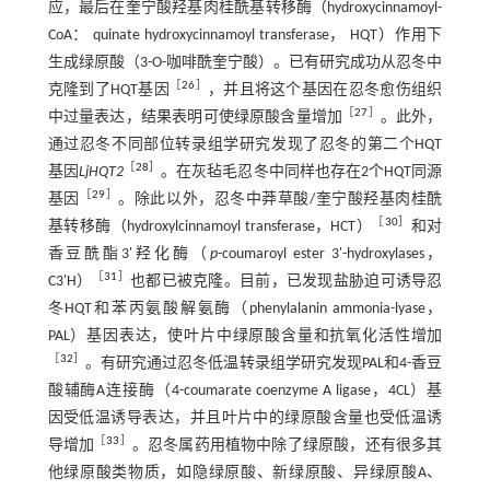
应，最后在奎宁酸羟基肉桂酰基转移酶（hydroxycinnamoyl-
CoA： quinate hydroxycinnamoyl transferase， HQT）作用下
生成绿原酸（3-O-咖啡酰奎宁酸）。已有研究成功从忍冬中
［
26
］
克隆到了HQT基因
，并且将这个基因在忍冬愈伤组织
［
27
］
中过量表达，结果表明可使绿原酸含量增加
。此外，
通过忍冬不同部位转录组学研究发现了忍冬的第二个HQT
［
28
］
基因
LjHQT2
。在灰毡毛忍冬中同样也存在2个HQT同源
［
29
］
基因
。除此以外，忍冬中莽草酸/奎宁酸羟基肉桂酰
［
30
］
基转移酶（hydroxylcinnamoyl transferase，HCT）
和对
香豆酰酯3'羟化酶（
p
-coumaroyl ester 3'-hydroxylases，
［
31
］
C3'H）
也都已被克隆。目前，已发现盐胁迫可诱导忍
冬HQT和苯丙氨酸解氨酶（phenylalanin ammonia-lyase，
PAL）基因表达，使叶片中绿原酸含量和抗氧化活性增加
［
32
］
。有研究通过忍冬低温转录组学研究发现PAL和4-香豆
酸辅酶A连接酶（4-coumarate coenzyme A ligase，4CL）基
因受低温诱导表达，并且叶片中的绿原酸含量也受低温诱
［
33
］
导增加
。忍冬属药用植物中除了绿原酸，还有很多其
他绿原酸类物质，如隐绿原酸、新绿原酸、异绿原酸A、