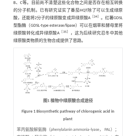
B、C等。目前尚不清楚这些化合物之间是否存在相互转换
的分子机制。已有研究证实了番茄HQT除了可以生成绿原
［
34
］
酸，还能将2分子的绿原酸变成异绿原酸A
。红薯GDSL
型酯酶（GDSL-type esterase/lipase）可以在烟草和酵母里将
［
35
］
绿原酸转化成异绿原酸A
，这为后续研究忍冬中其他
绿原酸类物质的生物合成提供了思路。
图1 植物中绿原酸合成途径
Figure 1 Biosynthetic pathway of chlorogenic acid in
plant
苯丙氨酸解氨酶（phenylalanin ammonia⁃lyase， PAL）；