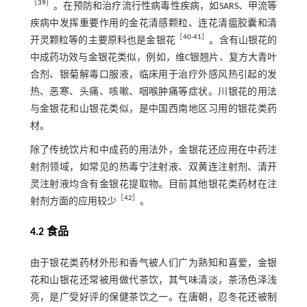
［
39
］
。在预防和治疗流行性病毒性疾病，如SARS、甲流等
疾病中发挥重要作用的金花清感颗粒、连花清瘟胶囊和清
［
40
-
41
］
开灵颗粒等的主要原料也是金银花
。含有山银花的
中成药功效与金银花类似，例如，维C银翘片、复方大青叶
合剂、银菊解毒口服液，临床用于治疗外感风热引起的发
热、恶寒、头痛、咳嗽、咽喉肿痛等症状。川银花的用法
与金银花和山银花类似，是中国西南地区习用的银花类药
材。
除了传统饮片和中成药的用法外，金银花还应用在中药注
射剂领域，如常见的热毒宁注射液、双黄连注射剂、清开
灵注射液均含有金银花提取物。目前其他银花类药材在注
［
42
］
射剂方面的应用较少
。
4.2 食品
由于银花类药材外形和香气被人们广为熟知和喜爱，金银
花和山银花还常被用做代茶饮，其气味清淡，茶汤色泽浅
亮，是广受好评的保健茶饮之一。在唐朝，忍冬花还被制