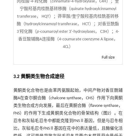
肉桂酸⁃4⁃羟化酶（cinnamate⁃4⁃hydroxylase，C4H）；奎
宁酸羟基肉桂酰基转移酶（quinate hydroxylcinnamoyl
transferase， HQT）；莽草酸/奎宁酸羟基肉桂酰基转移
酶（hydroxylcinnamoyl transferase， HCT）；对香豆酰酯
3'羟化酶（
p⁃
coumaroyl ester 3'⁃hydroxylases， C3H）；4⁃
香豆酸辅酶A连接酶（4⁃coumarate coenzyme A ligase，
4CL）
Full size
3.2 黄酮类生物合成途径
黄酮类化合物也是由苯丙氨酸起始，中间产物对香豆酰辅
酶A在查尔酮合酶（chalcone synthase，CHS）作用下向黄酮
类生物合成方向发展，最后在黄酮合酶（flavone synthase，
FNS）的作用下生成黄酮类化合物的骨架结构（
图2
）。在
忍冬和灰毡毛忍冬中都能克隆到FNSⅡ基因，但是与忍冬相
比，灰毡毛忍冬FNSⅡ基因在花中的表达量低，且酶催化活