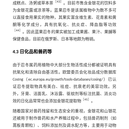
［
43
］
成糕点、汤粥或草本茶
。目前市售含金银花的饮料多
为金银花露或凉茶等。蓝果忍冬是该属植物中为数不多可
以直接食用果实的物种，其果实富含维生素、花青素和黄
酮等化学成分，具有抗氧化、抗炎症、降血脂等功效
［
44
］
。因此蓝果忍冬的果实被加工成果酱、果汁、果脯等
保健食品，目前在俄罗斯、日本等地颇为畅销。
4.3 日化品和兽药等
由于忍冬属药用植物中大部分生物活性成分都被证明具有
抗氧化和清除自由基活性。欧盟委员会化妆品成分数据库
CosIng（ec.europa.eu/growth/tools-databases/cosing/）已认
证忍冬提取物具有美白、祛痘、抗衰老的美容功效。另
外，牙膏、洁面乳、沐浴露、驱蚊剂等标注抗菌、消炎功
［
45
］
效的日化品常常也会添加金银花提取物
。
随着国家对兽药残留和生态安全的重视，金银花和山银花
还被用于制作兽药和水产养殖过程中，包括兽药制剂（如
蒿板青颗粒）、饲料添加剂及调水配方等，主要用于动物