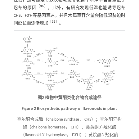
性低，这可能是导致灰毡毛忍冬花蕾中木犀草苷含量低于
［
36
］
忍冬的原因
。此外，有研究发现低温也能诱导忍冬
CHS、F3'H等基因表达，并且木犀草苷含量会随低温胁迫时
［
33
］
间延长而逐渐增加
。
图2 植物中黄酮类化合物合成途径
Figure 2 Biosynthetic pathway of flavonoids in plant
查尔酮合成酶（chalcone synthase， CHS）；查尔酮异构
酶（chalcone isomerase， CHI）；类黄酮3'⁃羟化酶
（flavonoid 3'⁃hydroxylase， F3′H）；黄烷酮3⁃羟化酶