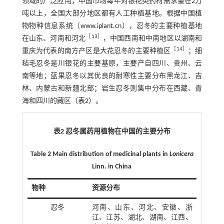
领域的广泛应用，中国市场每年对银花类药材需求量在2万
吨以上，全国大部分地区都有人工种植基地。根据中国植
物物种信息系统（
www.iplant.cn
），忍冬的主要种植基地
［
13
］
在山东、河南和河北
，中国西南和中南地区以湖南和
［
14
］
重庆为代表的南方产区是大花忍冬的主要种植区
；细
毡毛忍冬是川银花的主要基原，主要产自四川、贵州、云
南等地；蓝果忍冬以其优良的耐寒性主要分布黑龙江、吉
林、内蒙古和新疆北部；岩生忍冬则集中分布在西藏、青
海和四川的藏区（
表2
）。
表2 忍冬属药用植物在中国的主要分布
Table 2 Main distribution of medicinal plants in
Lonicera
Linn
.
in China
物种
资源分布
忍冬
河南、山东、河北、安徽、浙
江、江苏、湖北、湖南、江西、