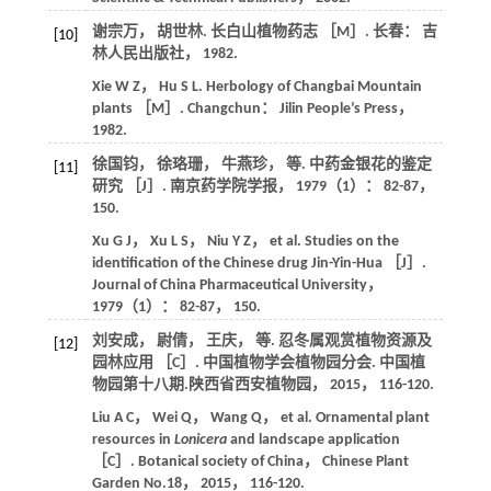
谢宗万， 胡世林.
长白山植物药志
［M］. 长春： 吉
[10]
林人民出版社，
1982
.
Xie
W Z
，
Hu
S L
.
Herbology of Changbai Mountain
plants
［M］. Changchun： Jilin People’s Press，
1982
.
徐国钧， 徐珞珊， 牛燕珍，
等
. 中药金银花的鉴定
[11]
研究 ［J］.
南京药学院学报
，
1979
（1）： 82-87，
150.
Xu
G J
，
Xu
L S
，
Niu
Y Z
，
et al
. Studies on the
identification of the Chinese drug Jin-Yin-Hua ［J］.
Journal of China Pharmaceutical University
，
1979
（1）： 82-87， 150.
刘安成， 尉倩， 王庆，
等
. 忍冬属观赏植物资源及
[12]
园林应用 ［C］. 中国植物学会植物园分会. 中国植
物园第十八期.陕西省西安植物园，
2015
， 116-120.
Liu
A C
，
Wei
Q
，
Wang
Q
，
et al
. Ornamental plant
resources in
Lonicera
and landscape application
［C］. Botanical society of China， Chinese Plant
Garden No.
18
，
2015
， 116-120.