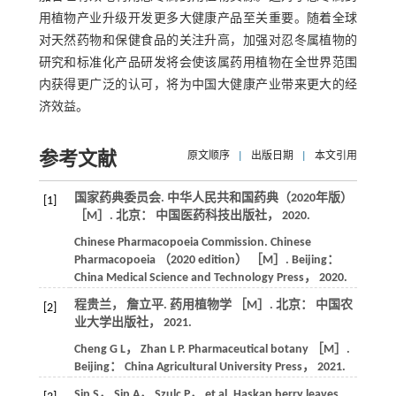
用植物产业升级开发更多大健康产品至关重要。随着全球
对天然药物和保健食品的关注升高，加强对忍冬属植物的
研究和标准化产品研发将会使该属药用植物在全世界范围
内获得更广泛的认可，将为中国大健康产业带来更大的经
济效益。
参考文献
原文顺序
|
出版日期
|
本文引用
国家药典委员会.
中华人民共和国药典（2020年版）
[1]
［M］. 北京： 中国医药科技出版社，
2020
.
Chinese Pharmacopoeia Commission.
Chinese
Pharmacopoeia （2020 edition）
［M］. Beijing：
China Medical Science and Technology Press，
2020
.
程贵兰， 詹立平.
药用植物学
［M］. 北京： 中国农
[2]
业大学出版社，
2021
.
Cheng
G L
，
Zhan
L P
.
Pharmaceutical botany
［M］.
Beijing： China Agricultural University Press，
2021
.
Sip
S
，
Sip
A
，
Szulc
P
，
et al
. Haskap berry leaves