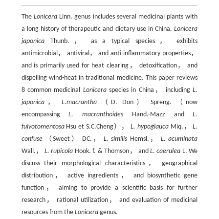
The
Lonicera
Linn. genus includes several medicinal plants with
a long history of therapeutic and dietary use in China.
Lonicera
japonica
Thunb.， as a typical species， exhibits
antimicrobial， antiviral， and anti-inflammatory properties，
and is primarily used for heat clearing， detoxification， and
dispelling wind-heat in traditional medicine. This paper reviews
8 common medicinal
Lonicera
species in China， including
L.
japonica
，
L.macrantha
（D. Don） Spreng. （now
encompassing
L. macranthoides
Hand.-Mazz and
L.
fulvotomentosa
Hsu et S.C.Cheng），
L. hypoglauca
Miq.，
L.
confuse
（Sweet） DC.，
L. similis
Hemsl.，
L. acuminata
Wall.，
L. rupicola
Hook. f. & Thomson， and
L. caerulea
L. We
discuss their morphological characteristics， geographical
distribution， active ingredients， and biosynthetic gene
function， aiming to provide a scientific basis for further
research， rational utilization， and evaluation of medicinal
resourc‍es from the
Lonicera
genus.