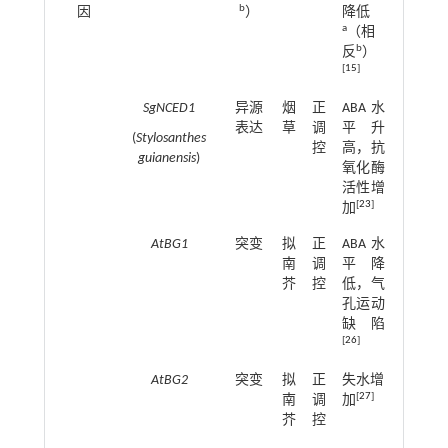
b
因
）
降低
a
（相
b
反
）
[
15
]
SgNCED1
异源
烟
正
ABA水
表达
草
调
平升
(
Stylosanthes
控
高，抗
guianensis
)
氧化酶
活性增
[
23
]
加
AtBG1
突变
拟
正
ABA水
南
调
平降
芥
控
低，气
孔运动
缺陷
[
26
]
AtBG2
突变
拟
正
失水增
[
27
]
南
调
加
芥
控