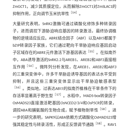
ZmGCT1，减少其质膜定位，从而解除ZmGCT1对ZmSLAC1的
［
54
］
抑制作用，正向调节玉米抗旱性
。
大量研究表明，SnRK2激酶可通过磷酸化修饰多种转录因
子，进而调控下游胁迫响应基因的转录激活，最终协调植
物的逆境适应反应。ABRE结合因子（ABF）以及ABI5都属于
bZIP转录因子家族，它们通过靶向干旱胁迫响应基因启动
［
55
］
子区域存在的ABRE元件激活下游基因表达
。在拟南芥
中，ABA诱导激活的SnRK2.2与AREB1、AREB2和ABF3直接相
［
56
］
互作用
。微阵列分析发现，在
AREB1
、
AREB2
和
ABF3
的三重突变体中，许多干旱胁迫诱导基因的表达水平受到
抑制，并且这些三重突变体显示出干旱胁迫敏感表型
［
56
］
。类似地，过表达
ABI5
的拟南芥植株在干旱条件下的
［
57
］
存活率显著高于野生型
。水稻中，MADS-box转录因子
OsMADS23直接激活靶基因
OsNCED2/3/4
和
OsP5CR
的转录，
［
58
］
调控ABA和脯氨酸的生物合成，赋予植物耐旱性
。进
一步的研究表明，SAPK9以ABA依赖方式磷酸化OsMADS23增
［
58
］
强其稳定性与转录活性，形成正反馈调节通路
。RAV1