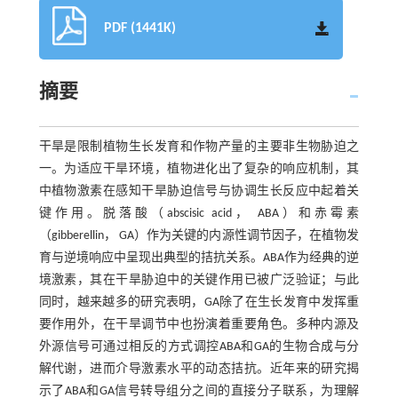
PDF (1441K)
摘要
干旱是限制植物生长发育和作物产量的主要非生物胁迫之
一。为适应干旱环境，植物进化出了复杂的响应机制，其
中植物激素在感知干旱胁迫信号与协调生长反应中起着关
键作用。脱落酸（abscisic acid， ABA）和赤霉素
（gibberellin， GA）作为关键的内源性调节因子，在植物发
育与逆境响应中呈现出典型的拮抗关系。ABA作为经典的逆
境激素，其在干旱胁迫中的关键作用已被广泛验证；与此
同时，越来越多的研究表明，GA除了在生长发育中发挥重
要作用外，在干旱调节中也扮演着重要角色。多种内源及
外源信号可通过相反的方式调控ABA和GA的生物合成与分
解代谢，进而介导激素水平的动态拮抗。近年来的研究揭
示了ABA和GA信号转导组分之间的直接分子联系，为理解