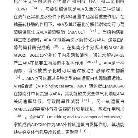
化产生无生物活性的代谢产物相酸（PA）和二氢相酸
［
13
］
（DPA）
。与葡萄糖偶联是ABA失活的第二种途径，
在调节正常和脱水条件下的ABA含量中也起着重要作用。在
糖基转移酶的作用下，ABA及其羟基化分解代谢物均可与葡
［
24
］
萄糖偶联生成ABA葡萄糖酯（ABA-GE）
。当植物遇到
非生物胁迫时，ABA-GE能够再次水解转化为ABA，这是由
β
-
［
25
］
葡萄糖苷酶完成的
。在拟南芥中分离出的AtBG1和
AtBG2、BGLU10分别位于内质网和液泡，通过水解ABA-GE
［
26
-
28
］
产生ABA在抗非生物胁迫中发挥作用
。ABA是一种
弱酸，当它被质子化时可以通过被动扩散穿过生物膜
［
6
］
。ABA也可以通过多种类型的转运蛋白实现跨膜运输。
ATP结合盒（ATP-binding cassette，ABC）转运蛋白AtABCG40
在拟南芥中负责摄取ABA，其功能缺失突变体气孔响应ABA
［
29
］
关闭速率降低，导致耐旱性减弱
。另一转运蛋白
AtABCG22的突变体气孔调控同样受到扰乱，蒸腾作用增加
［
30
］
。而MATE（multidrug and toxic compound extrusion）
家族成员AtDTX50作为ABA外排转运蛋白发挥作用，其功能
［
31
］
缺失突变体气孔导度较低，更耐旱
。