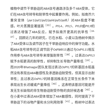
植物中调节干旱胁迫的ABA信号通路涉及多个ABA受体，它
们在ABA信号转导和耐旱性中起重要作用。例如，拟南芥六
重突变体（
pyr1
/
pyl1
/
pyl2
/
pyl4
/
pyl5
/
pyl8）
对ABA极度不敏
［
33
］
感，叶片蒸腾显著提高
。
PYL4
、
PYL5
、
PYL8
或
PYL9
的
［
34
-
过表达增强了ABA反应，赋予拟南芥更高的抗旱性
37
］
。回顾近几年的研究，已在水稻、小麦以及杨树中揭示
了ABA受体以及调节因子在干旱胁迫响应中的保守功能。水
稻ABA信号转导的正调节因子OsPSKR15通过与OsPYL11相互
［
38
］
作用参与ABA信号转导来增强耐旱性
。过表达
OsPYL5
［
39
］
赋予水稻更高的耐旱性，却抑制生长导致产量降低
。
而2020年Bhatnagar团队发现过表达
OsPYL7
的转基因水稻虽
然没有表现出ABA敏感性及渗透胁迫耐受性，但其显示出耐
旱性；且过表达
OsPYL7
的转基因株系在正常生长条件下未
［
40
］
表现出生长迟缓或产量降低
。这表明该基因可能是开
［
40
］
发无生长缺陷的非生物胁迫耐受作物的良好候选者
。
在小麦中过表达ABA受体增加了ABA敏感性，同时提高了干
［
41
］
旱胁迫下的谷物产量和水分利用效率
。杨树中过表达