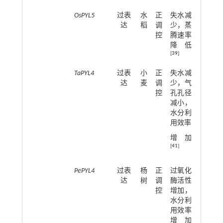
OsPYL5
过表
水
正
失水减
达
稻
调
少，蒸
控
腾速率
降低
[
39
]
TaPYL4
过表
小
正
失水减
达
麦
调
少，气
控
孔孔径
减小，
水分利
用效率
增加
[
41
]
PePYL4
过表
杨
正
过氧化
达
树
调
酶活性
控
增加，
水分利
用效率
增加