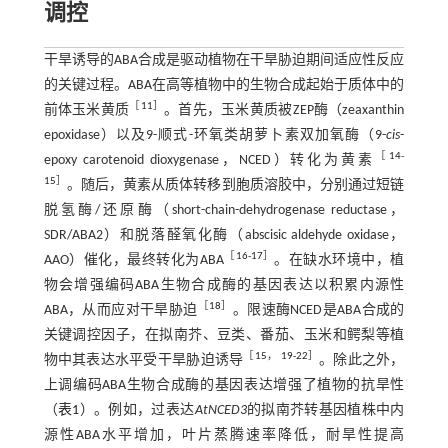
调控
干旱诱导的ABA合成是驱动植物在干旱胁迫期间适应性反应
的关键过程。ABA在高等植物中的生物合成起始于质体中的
［
11
］
前体玉米黄质
。首先，玉米黄质被ZEP酶（zeaxanthin
epoxidase）以及9-顺式-环氧类胡萝卜素双加氧酶（9-
cis
-
［
14
-
epoxy carotenoid dioxygenase，NCED）转化为黄素
15
］
。随后，黄素从质体转移到胞质溶胶中，分别通过短链
脱氢酶/还原酶（short-chain-dehydrogenase reductase，
SDR/ABA2）和脱落醛氧化酶（abscisic aldehyde oxidase，
［
16
-
17
］
AAO）催化，最终转化为ABA
。在缺水环境中，植
物会增强编码ABA生物合成酶的基因表达以积累内源性
［
18
］
ABA，从而应对干旱胁迫
。限速酶NCED是ABA合成的
关键调控因子，在拟南芥、豆类、番茄、玉米和鳄梨等植
［
15
，
19
-
22
］
物中其表达水平受干旱胁迫诱导
。除此之外，
上调编码ABA生物合成酶的基因表达增强了植物的抗旱性
（
表1
）。例如，过表达
AtNCED3
的拟南芥转基因植株中内
源性ABA水平增加，叶片蒸腾速率降低，耐旱性提高