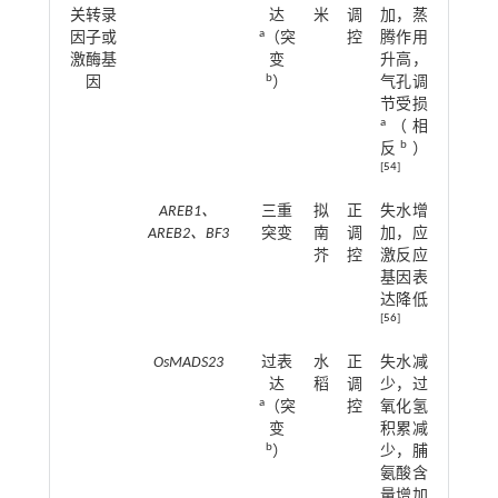
关转录
达
米
调
加，蒸
a
因子或
（突
控
腾作用
激酶基
变
升高，
b
因
）
气孔调
节受损
a
（相
b
反
）
[
54
]
AREB1、
三重
拟
正
失水增
AREB2、BF3
突变
南
调
加，应
芥
控
激反应
基因表
达降低
[
56
]
OsMADS23
过表
水
正
失水减
达
稻
调
少，过
a
（突
控
氧化氢
变
积累减
b
）
少，脯
氨酸含
量增加