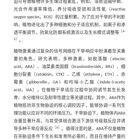
迫可导致植物许多生理过程紊乱，例如，溶质运输中断、
光合作用速率降低、养分吸收受损和活性氧（reactive
oxygen species，ROS）的过量积累。为了应对干旱的不利影
响，植物进化出了多种细胞和分子适应机制，如离子和渗
［
4
-
透平衡调节，抗氧化防御系统激活以及生长模式调整等
5
］
。
植物激素通过复杂的信号网络在干旱响应中扮演着至关重
要的角色。研究表明，多种激素，如脱落酸（abscisic
acid，ABA）、油菜素类固醇（brassinosteroids，BRs）、细
胞分裂素（cytokinin，CTK）、乙烯（ethylene，ETH）、赤
霉素（gibberellin，GA）和吲哚-3-乙酸（indole-3-acetic
acid，IAA），在植物干旱适应过程中协同调节其生长发
育、水分维持以及耐旱性建立等关键过程。其中，ABA作为
植物抵抗非生物胁迫的核心调控因子，能够协调一系列生
理功能以应对不同的环境压力。干旱胁迫下，植物体内ABA
含量显著升高，与其受体结合激活下游信号级联反应并诱
［
6
］
导多种干旱应答反应
。值得注意的是，ABA不仅是植物
在非胁迫条件下生长和发育所必需的，而且在维持产量的