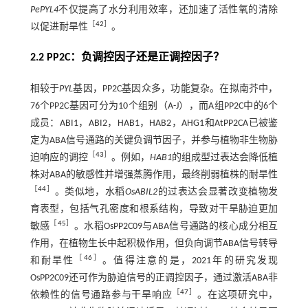
PePYL4
不仅提高了水分利用效率，还加速了活性氧的清除
［
42
］
以促进耐旱性
。
2.2 PP2C：负调控因子还是正调控因子？
相较于
PYL
基因，PP2C基因众多，功能复杂。在拟南芥中，
76个PP2C基因可分为10个组别（A-J），而A组PP2C中的6个
成员：ABI1，ABI2，HAB1，HAB2，AHG1和AtPP2CA已被鉴
定为ABA信号通路的关键负调节因子，并参与植物非生物胁
［
43
］
迫响应的调控
。例如，
HAB1
的组成型过表达会降低植
株对ABA的敏感性并增强蒸腾作用，最终削弱植株的耐旱性
［
44
］
。类似地，水稻
OsABIL2
的过表达会显著改变植物发
育表型，包括气孔密度和根系结构，导致对干旱胁迫更加
［
45
］
敏感
。水稻OsPP2C09与ABA信号通路的核心成分相互
作用，在植物生长中起积极作用，但负向调节ABA信号转导
［
46
］
和耐旱性
。值得注意的是，2021年的研究发现
OsPP2C09还可作为胁迫信号的正调控因子，通过激活ABA非
［
47
］
依赖性的信号通路参与干旱响应
。在这项研究中，