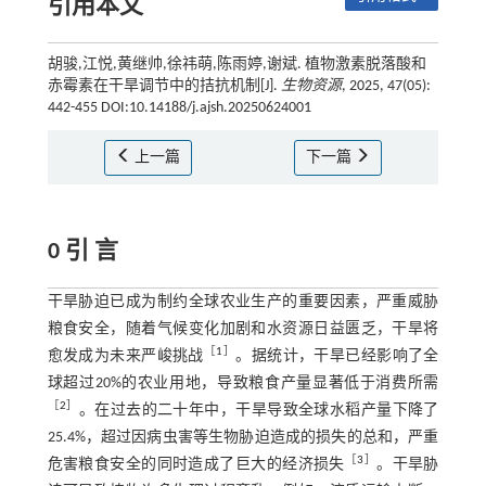
引用本文
胡骏,江悦,黄继帅,徐祎萌,陈雨婷,谢斌. 植物激素脱落酸和
赤霉素在干旱调节中的拮抗机制[J].
生物资源
, 2025, 47(05):
442-455 DOI:10.14188/j.ajsh.20250624001
上一篇
下一篇
0 引 言
干旱胁迫已成为制约全球农业生产的重要因素，严重威胁
粮食安全，随着气候变化加剧和水资源日益匮乏，干旱将
［
1
］
愈发成为未来严峻挑战
。据统计，干旱已经影响了全
球超过20%的农业用地，导致粮食产量显著低于消费所需
［
2
］
。在过去的二十年中，干旱导致全球水稻产量下降了
25.4%，超过因病虫害等生物胁迫造成的损失的总和，严重
［
3
］
危害粮食安全的同时造成了巨大的经济损失
。干旱胁