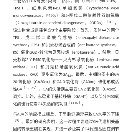
生物活性GA需要3类酶：萜烯合酶（terpene synthases，
TPSs）、细胞色素P450单加氧酶（cytochrome P450
monooxygenases，P450s）和2-酮戊二酸依赖性双加氧酶
［
8
］
（2-oxoglutarate-dependent dioxygenases，2ODDs）
。
该生物合成途径包含3个主要阶段：首先，质体中的两个
TPS，戊二烯二磷酸合成酶（ent-copalyl diphosphate
synthase，CPS）和贝壳杉烯合成酶（ent-kaurene synthase，
KS）催化GGDP转化为贝壳杉烯（ent-kaurene）。然后，贝
壳杉烯2个P450氧化酶——贝壳杉系氧化酶（ent-kaurene
oxidase，KO）和贝壳杉烯酸氧化酶（ent-kaurenoic acid
oxidase，KAO）逐步氧化为GA
。最后，由细胞质中的GA
12
20-氧化酶（GA20ox）和GA 3-氧化酶（GA3ox）催化形成活
［
8
，
65
］
性GA
。GA的失活则主要受GA 2-氧化酶（GA2ox）
调控。此外，赤霉素甲基转移酶（GAMT）以及部分P450氧
［
66
-
67
］
化酶也行使着GA失活酶的功能
。
与ABA的响应模式相反，干旱胁迫通常导致GA水平的下降
［
9
］
。最新的研究表明，这一过程主要通过GA代谢相关基
因的转录重编程实现，并进一步证实了GA代谢基因在调节