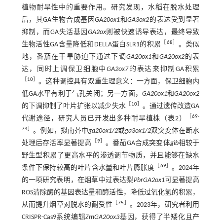
植物耐旱性中的重要作用。研究发现，水稻在脱水处理
后，其GA生物合成基因
GA20ox1
和
GA3ox2
的表达受到显著
抑制，而GA失活基因
GA2ox
则被快速诱导表达，最终导致
［
68
］
生物活性GA含量降低和DELLA蛋白SLR1的积累
。类似
地，番茄在干旱胁迫下通过下调
GA20ox1
和
GA20ox2
的表
达，同时上调保卫细胞中
GA2ox7
的表达来抑制GA积累
［
10
］
。这种调控具有双重生理意义：一方面，保卫细胞内
低GA水平有利于气孔关闭；另一方面，
GA20ox1
和
GA20ox2
［
10
］
的下调抑制了叶片扩张以减少失水
。通过遗传改造GA
［
69
-
代谢途径，研究人员已开发出多种耐旱植株（
表2
）
74
］
。例如，拟南芥中
ga20ox1/2
或
ga3ox1/2
双突变体在断水
［
9
］
处理后存活率显著提高
。番茄GA合成突变体
gib
相较于
野生型积累了更高水平的渗透调节物质，并且能够在缺水
［
69
］
条件下保持较高的叶片含水量和叶片膨胀度
。2024年
的一项研究表明，在烟草中过表达梨
PbrGA2ox1
可显著提高
ROS清除酶的基因表达量和酶活性，降低过氧化氢的积累，
［
75
］
从而提升烟草对脱水的耐受性
。2023年，研究者利用
CRISPR-Cas9系统编辑
ZmGA20ox3
基因，获得了半矮化且产