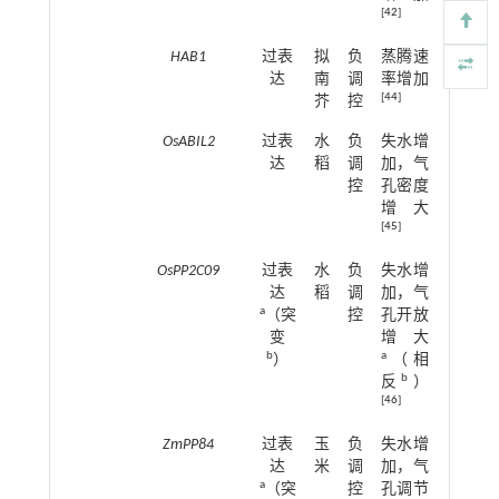
[
42
]
HAB1
过表
拟
负
蒸腾速
达
南
调
率增加
[
44
]
芥
控
OsABIL2
过表
水
负
失水增
达
稻
调
加，气
控
孔密度
增大
[
45
]
OsPP2C09
过表
水
负
失水增
达
稻
调
加，气
a
（突
控
孔开放
变
增大
b
a
）
（相
b
反
）
[
46
]
ZmPP84
过表
玉
负
失水增
达
米
调
加，气
a
（突
控
孔调节