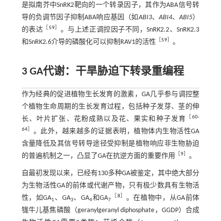
是拟南芥中SnRK2靶向的一个转录因子，其作为ABA信号转
导的负调节因子抑制ABA响应基因（如
ABI3
、
ABI4
、
ABI5
）
［
59
］
的表达
。与上述正调控因子不同，SnRK2.2、SnRK2.3
［
59
］
和SnRK2.6介导的磷酸化可以抑制RAV1的活性
。
3 GA代谢：干旱胁迫下转录重编程
作为经典的促进植物生长发育的激素，GA几乎参与调控整
个植物生命周期的生长发育过程，包括种子发芽、茎的伸
［
60
-
长、叶片扩张、花粉成熟以及花、果实和种子发育
64
］
。此外，越来越多的证据表明，植物体内生物活性GA
含量降低及其信号转导途径受抑制是植物响应非生物胁迫
［
9
］
的普遍机制之一，凸显了GA在抗逆方面的重要作用
。
自最初发现以来，已经有130多种GA被鉴定，其中绝大部分
为生物活性GA的前体或代谢产物，只有极少数具有生物活
［
8
］
性，如GA
、GA
、GA
和GA
。在植物中，从GA前体
1
3
4
7
牻牛儿基焦磷酸（geranylgeranyl diphosphate，GGDP）合成