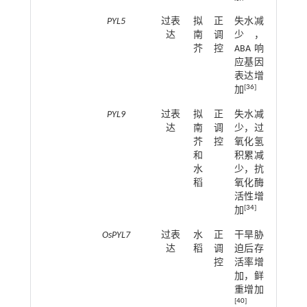
PYL5
过表
拟
正
失水减
达
南
调
少，
芥
控
ABA响
应基因
表达增
[
36
]
加
PYL9
过表
拟
正
失水减
达
南
调
少，过
芥
控
氧化氢
和
积累减
水
少，抗
稻
氧化酶
活性增
[
34
]
加
OsPYL7
过表
水
正
干旱胁
达
稻
调
迫后存
控
活率增
加，鲜
重增加
[
40
]