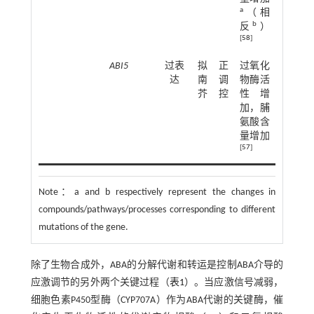
a
（相
b
反
）
[
58
]
ABI5
过表
拟
正
过氧化
达
南
调
物酶活
芥
控
性增
加，脯
氨酸含
量增加
[
57
]
Note：
a and b respectively represent the changes in
compounds/pathways/processes corresponding to different
mutations of the gene.
除了生物合成外，ABA的分解代谢和转运是控制ABA介导的
应激调节的另外两个关键过程（
表1
）。当应激信号减弱，
细胞色素P450型酶（CYP707A）作为ABA代谢的关键酶，催