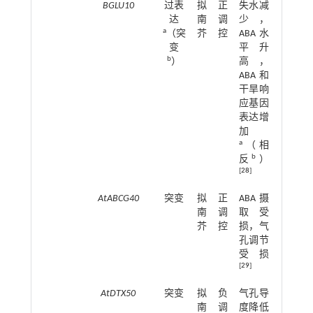
BGLU10
过表
拟
正
失水减
达
南
调
少，
a
（突
芥
控
ABA水
变
平升
b
）
高，
ABA和
干旱响
应基因
表达增
加
a
（相
b
反
）
[
28
]
AtABCG40
突变
拟
正
ABA摄
南
调
取受
芥
控
损，气
孔调节
受损
[
29
]
AtDTX50
突变
拟
负
气孔导
南
调
度降低