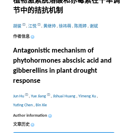
植物激素脱落酸和赤霉素在干旱调
节中的拮抗机制
胡骏
,
江悦
,
黄继帅
,
徐祎萌
,
陈雨婷
,
谢斌
作者信息
+
Antagonistic mechanism of
phytohormones abscisic acid and
gibberellins in plant drought
response
Jun Hu
,
Yue Jiang
,
Jishuai Huang
,
Yimeng Xu
,
Yuting Chen
,
Bin Xie
Author information
+
文章历史
+