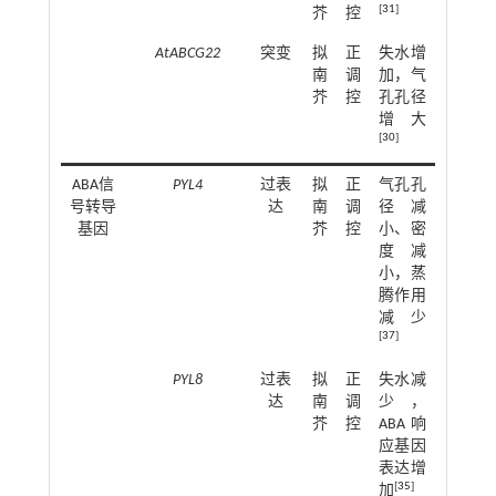
[
31
]
芥
控
AtABCG22
突变
拟
正
失水增
南
调
加，气
芥
控
孔孔径
增大
[
30
]
ABA信
PYL4
过表
拟
正
气孔孔
号转导
达
南
调
径减
基因
芥
控
小、密
度减
小，蒸
腾作用
减少
[
37
]
PYL8
过表
拟
正
失水减
达
南
调
少，
芥
控
ABA响
应基因
表达增
[
35
]
加