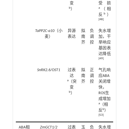
变
受损
b
a
）
（相
b
反
）
[
48
]
TaPP2C⁃a10
（小
异源
拟
负
失水增
麦）
表达
南
调
加，干
芥
控
旱响应
基因表
达降低
[
49
]
SnRK2.6/OST1
过表
拟
正
气孔响
达
南
调
应ABA
a
（突
芥
控
关闭增
变
快，
b
）
ROS生
成增加
a
（相
b
反
）
[
53
]
ABA相
ZmGCT1/2
过表
玉
负
失水增