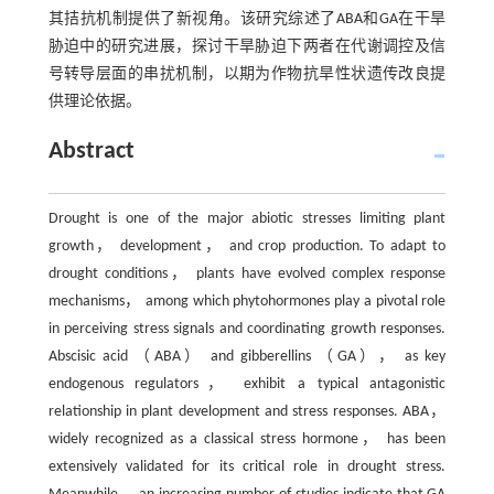
其拮抗机制提供了新视角。该研究综述了ABA和GA在干旱
胁迫中的研究进展，探讨干旱胁迫下两者在代谢调控及信
号转导层面的串扰机制，以期为作物抗旱性状遗传改良提
供理论依据。
Abstract
Drought is one of the major abiotic stresses limiting plant
growth， development， and crop production. To adapt to
drought conditions， plants have evolved complex response
mechanisms， among which phytohormones play a pivotal role
in perceiving stress signals and coordinating growth responses.
Abscisic acid （ABA） and gibberellins （GA）， as key
endogenous regulators， exhibit a typical antagonistic
relationship in plant development and stress responses. ABA，
widely recognized as a classical stress hormone， has been
extensively validated for its critical role in drought stress.