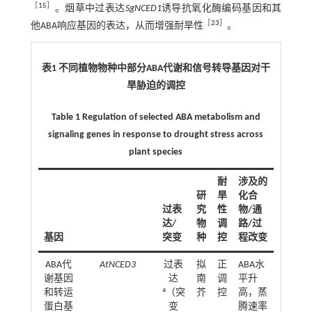
［
15
］
。烟草中过表达
SgNCED1
诱导抗氧化酶编码基因和其
［
23
］
他ABA响应基因的表达，从而增强耐旱性
。
表1 不同植物物种中部分ABA代谢和信号转导基因对干
旱胁迫的调控
Table 1 Regulation of selected ABA metabolism and
signaling genes in response to drought stress across
plant species
耐
涉及的
研
旱
化合
过表
究
性
物/通
达/
物
调
路/过
基因
突变
种
控
程改变
ABA代
AtNCED3
过表
拟
正
ABA水
谢基因
达
南
调
平升
a
和转运
（突
芥
控
高，蒸
蛋白基
变
腾速率