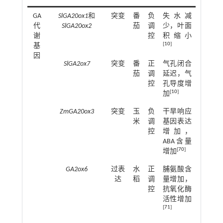
GA
SlGA20ox1
和
突变
番
负
失水减
代
SlGA20ox2
茄
调
少，叶面
谢
控
积缩小
[
10
]
基
因
SlGA2ox7
突变
番
正
气孔闭合
茄
调
延迟，气
控
孔导度增
[
10
]
加
ZmGA20ox3
突变
玉
负
干旱响应
米
调
基因表达
控
增加，
ABA含量
[
70
]
增加
GA2ox6
过表
水
正
脯氨酸含
达
稻
调
量增加，
控
抗氧化酶
活性增加
[
71
]