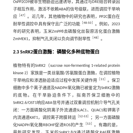
OsPP2C09被非生物胁迫迅速诱导，其通过与DRE结合转录因
子相互作用，激活不依赖ABA的信号级联，进而调控干旱响
［
47
］
应
。近几年，其他植物中的研究也表明，PP2C蛋白在
［
48
-
50
］
耐旱性调控中具有保守且广泛的功能
。例如，2023
年的研究表明，玉米ZmPP8去磷酸化丝裂原活化蛋白激酶
［
48
］
ZmMEK1，抑制气孔关闭以负向调节耐旱性
。
2.3 SnRK2蛋白激酶：磷酸化多种底物蛋白
植物特有的SnRK2（sucrose non-fermenting 1-related protein
kinase 2）家族是一类丝氨酸/苏氨酸蛋白激酶，在调控植物
［
51
］
干旱响应和渗透胁迫适应过程中发挥关键作用
。保卫
细胞中多个离子通道及NADPH氧化酶已被鉴定为SnRK2激酶
的底物。在干旱胁迫条件下，拟南芥保卫细胞中的
SnRK2.6/OST1响应ABA信号并通过双重调控机制介导气孔关
闭：一方面磷酸化阴离子外流通道SLAC1、QUAC1和钾离子
［
52
-
53
］
内流通道KAT1，调控离子跨膜转运
；另一方面磷酸
［
53
］
化NADPH氧化酶RBOHF促进ROS的产生
。有趣的是，
最新研究发现，玉米的SnRK2.8/9通过磷酸化RAF样激酶