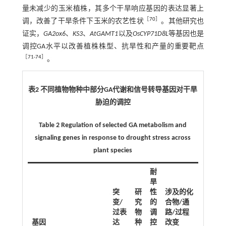
量未减少的玉米植株，其多个干旱响应基因的表达显著上
［
70
］
调，改善了干旱条件下玉米的农艺性状
。其他研究也
证实，
GA2ox6
、
KS3
、
AtGAMT1
以及
OsCYP71D8L
等基因也是
调控GA水平以改善植株株型、抗旱性和产量的重要靶点
［
71
-
74
］
。
表2 不同植物物种中部分GA代谢和信号转导基因对干旱
胁迫的调控
Table 2 Regulation of selected GA metabolism and
signaling genes in response to drought stress across
plant species
耐
旱
突
研
性
涉及的化
变/
究
的
合物/通
过表
物
调
路/过程
基因
达
种
控
改变