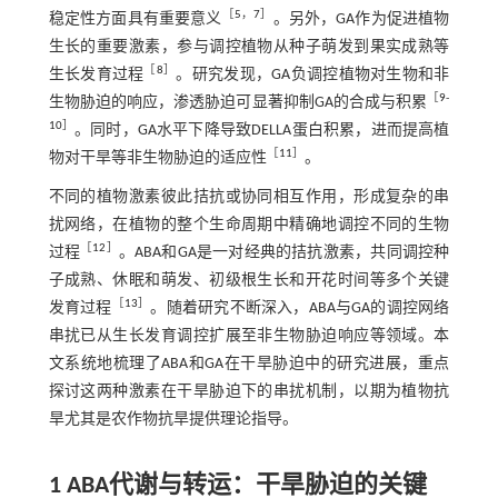
［
5
，
7
］
稳定性方面具有重要意义
。另外，GA作为促进植物
生长的重要激素，参与调控植物从种子萌发到果实成熟等
［
8
］
生长发育过程
。研究发现，GA负调控植物对生物和非
［
9
-
生物胁迫的响应，渗透胁迫可显著抑制GA的合成与积累
10
］
。同时，GA水平下降导致DELLA蛋白积累，进而提高植
［
11
］
物对干旱等非生物胁迫的适应性
。
不同的植物激素彼此拮抗或协同相互作用，形成复杂的串
扰网络，在植物的整个生命周期中精确地调控不同的生物
［
12
］
过程
。ABA和GA是一对经典的拮抗激素，共同调控种
子成熟、休眠和萌发、初级根生长和开花时间等多个关键
［
13
］
发育过程
。随着研究不断深入，ABA与GA的调控网络
串扰已从生长发育调控扩展至非生物胁迫响应等领域。本
文系统地梳理了ABA和GA在干旱胁迫中的研究进展，重点
探讨这两种激素在干旱胁迫下的串扰机制，以期为植物抗
旱尤其是农作物抗旱提供理论指导。
1 ABA代谢与转运：干旱胁迫的关键