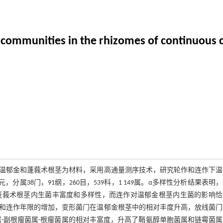
al communities in the rhizomes of continuous
温郁金和蓬莪术根茎为材料，采用高通量测序技术，研究轮作和连作下温
属38门，91纲，260目，539科，1 149属。
α
多样性分析结果表明，
蓬莪术根茎内生菌丰富度和多样性，而连作对温郁金根茎内生菌的影响恰
和连作年限的增加，变形菌门在温郁金根茎中的相对丰度升高，放线菌门
-副根瘤菌属-根瘤菌属的相对丰富度，升高了鞘氨醇单胞菌属和链霉菌