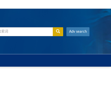
Adv search