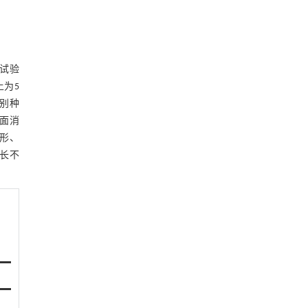
。试验
土为5
分别种
表面消
圆形、
长不