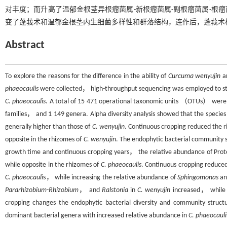
对丰度；而升高了温郁金根茎异根瘤菌属-新根瘤菌属-副根瘤菌属-根
变了蓬莪术和温郁金根茎内生细菌多样性和群落结构，连作后，蓬莪术
Abstract
To explore the reasons for the difference in the ability of
Curcuma wenyujin
a
phaeocaulis
were collected， high-throughput sequencing was employed to stu
C. phaeocaulis
. A total of 15 471 operational taxonomic units （OTUs） wer
families， and 1 149 genera. Alpha diversity analysis showed that the species 
generally higher than those of
C. wenyujin
. Continuous cropping reduced the ri
opposite in the rhizomes of
C. wenyujin
. The endophytic bacterial community 
growth time and continuous cropping years， the relative abundance of Prot
while opposite in the rhizomes of
C. phaeocaulis
. Continuous cropping reduce
C. phaeocauli
s， while increasing the relative abundance of
Sphingomonas
a
Pararhizobium
-
Rhizobium
， and
Ralstonia
in
C. wenyujin
increased， while 
cropping changes the endophytic bacterial diversity and community struct
dominant bacterial genera with increased relative abundance in
C. phaeocauli