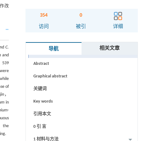
连作改
354
0
访问
被引
详细
nd
C.
相关文章
导航
摘要
n
and
， 539
Abstract
were
Graphical abstract
while
se of
关键词
jin
，
Key words
ium
in
bium
-
引用本文
nuous
， the
0 引 言
ing.
1 材料与方法