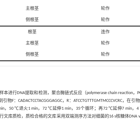
主根茎
轮作
侧根茎
轮作
根茎
连作
主根茎
轮作
侧根茎
轮作
取和检测，聚合酶链式反应（polymerase chain reaction，P
ACTCCTACGGGAGGC，R：ATCCTGTTTGMTMCCCVCRC，在引
50 ℃退火1 min，72 ℃延伸1 min，35个循环；再72 ℃延伸7 min，4
质检，质检合格的文库采用双端测序方法对细菌的16 s核糖体DNA v3