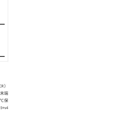
CR）
物末端
 ℃保
+v4