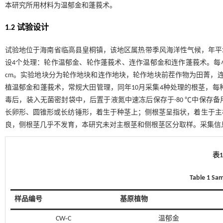
本研究所用材料为温郁金和蓬莪术。
1.2 试验设计
试验地位于海南省临高县皇桐镇，该地区属热带季风海洋性气候，年平均气温24
设4个处理：轮作温郁金、轮作蓬莪术、连作温郁金和连作蓬莪术。每小区起垄
cm。实验地块分为轮作地块和连作地块，轮作地块前茬作物为田菁，连
植温郁金和蓬莪术，常规大田管理，同年10月采集4种处理的根茎，每
毒后，装入无菌密封袋中，后置于液氮中速冻后保存于-80 ℃中保存
长卵形、圆锥形或长纺锤形，着生于种茎上；侧根茎呈指状，着生于主
良，侧根茎几乎不发育，本研究未对主根茎和侧根茎区分取样。采集信
表
Table 1 Sa
样品编号
基原植物
CW‑C
温郁金