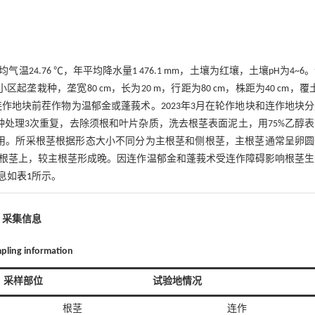
.76 ℃，年平均降水量1 476.1 mm，土壤为红壤，土壤pH为4~6
栽种，垄宽80 cm，长为20 m，行距为80 cm，株距为40 cm，覆
作地块前茬作物为温郁金或蓬莪术。2023年3月在轮作地块和连作地块
种处理3次重复，去除须根和叶片杂质，洗去根茎表面泥土，用75%乙醇
备用。所采根茎根据形态大小不同分为主根茎和侧根茎，主根茎通常呈卵
根茎上，较主根茎形成晚。因连作温郁金和蓬莪术受连作障碍影响根茎生
息如
表1
所示。
1 采集信息
mpling information
采样部位
试验地情况
根茎
连作