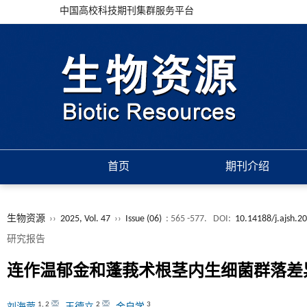
中国高校科技期刊集群服务平台
首页
期刊介绍
生物资源
››
2025, Vol. 47
››
Issue (06)
: 565 -577.
DOI:
10.14188/j.ajsh.
研究报告
连作温郁金和蓬莪术根茎内生细菌群落差
1
,
2
2
3