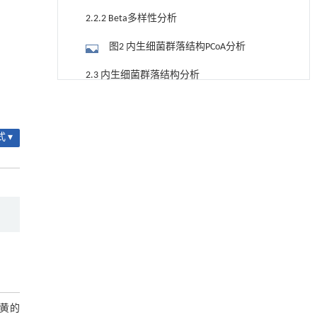
2.2.2 Beta多样性分析
图2 内生细菌群落结构PCoA分析
2.3 内生细菌群落结构分析
基于机器学习揭示二氢杨梅素抑制TGF-β/ALK5
[1]
图3 OTU花瓣图
信号通路治疗肺纤维化的新机制
Engineering
. 2026, Vol.58(3): 1-303
图4 门水平下内生细菌群落相对丰度
 ▾
https://doi.org/10.1016/j.eng.2025.10.017
图5 属水平下内生细菌群落相对丰度
基质辅助室温干燥技术提升功能蛋白的热稳定
[2]
2.4 内生细菌群落结构热图分析
性
Engineering
. 2026, Vol.58(3): 1-303
图6 内生细菌群落在属水平上的群落结
https://doi.org/10.1016/j.eng.2025.08.045
构分布热图
2.5 内生细菌群落差异性分析
动力学引导的聚对苯二甲酸乙二酯可控低聚解
[3]
聚及其定制化高性能聚合物升级回收
图7 LEfSe分析进化分支图
Engineering
. 2026, Vol.58(3): 1-303
https://doi.org/10.1016/j.eng.2026.02.010
2.6 内生细菌群落功能预测
姜黄的