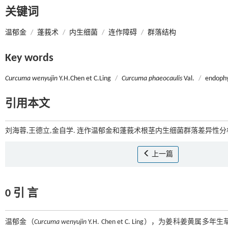
关键词
温郁金
/
蓬莪术
/
内生细菌
/
连作障碍
/
群落结构
Key words
Curcuma wenyujin
Y.H.Chen et C.Ling
/
Curcuma phaeocaulis
Val.
/
endophy
引用本文
刘海蓉,王德立,金自学. 连作温郁金和蓬莪术根茎内生细菌群落差异性分析[
上一篇
0 引 言
温郁金（
Curcuma wenyujin
Y.H. Chen et C. Ling），为