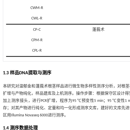
CWM‑R
CWL‑R
CP‑C
蓬莪术
CPM‑R
CPL‑R
1.3 样品DNA提取与测序
本研究对温郁金和蓬莪术根茎样品进行微生物多样性测序分析，对根茎样本进行DNA提
扩增与产物纯化，样品建库及上机测序。操作步骤：根据保守区设计得到引物F：CAD
加上测序接头，进行PCR扩增，程序为95 ℃预变性5 min；95 ℃变性1 min，
存；对其产物进行纯化、定量和均一化形成测序文库，建好的文库先进行文库
区用Illumina Novaseq 6000进行测序。
1.4 测序数据处理