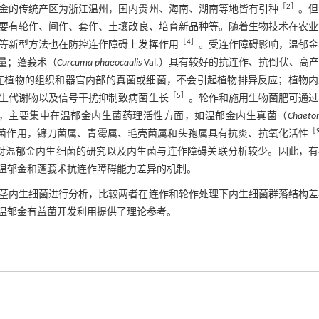
［
2
］
金的传统产区为浙江温州，国内贵州、海南、湖南等地皆有引种
。但
要有轮作、间作、套作、土壤改良、培育新品种等。随着生物技术在农业
［
4
］
等新型方法也在防控连作障碍上发挥作用
。受连作障碍影响，温郁金
量；蓬莪术（
Curcuma phaeocaulis
Val.）具有较好的抗连作、抗倒伏、高
生活在植物的组织和器官内部的真菌或细菌，不会引起植物排异反应；植物
［
5
］
生代谢物以及信号干扰抑制致病菌生长
。轮作和施用生物菌肥可通过
，主要集中在温郁金内生菌药理活性方面，如温郁金内生真菌（
Chaeto
［
菌作用，镰刀菌属、青霉属、毛壳菌属和头孢属具有抗炎、抗氧化活性
对温郁金内生细菌的研究以及内生菌与连作障碍关联分析较少。因此，有
温郁金和蓬莪术抗连作障碍能力差异的机制。
茎内生细菌进行分析，比较两者在连作和轮作处理下内生细菌群落结构差
温郁金有益菌开发利用提供了理论参考。