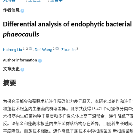
刘海蓉
,
王德立
,
金自学
作者信息
+
Differential analysis of endophytic bacteri
phaeocaulis
1
,
2
2
3
Hairong Liu
,
Deli Wang
,
Zixue Jin
Author information
+
文章历史
+
摘要
为探究温郁金和蓬莪术抗连作障碍能力差异原因，本研究以轮作和连作
和蓬莪术根茎内生细菌的群落差异。测序共获得15 471个可操作分类单元，分
术根茎内生细菌物种丰富度和多样性总体上高于温郁金，连作降低了
反。温郁金和蓬莪术根茎内生细菌群落结构存在差异，且随着生长时间
丰度降低，而蓬莪术相反。连作降低了蓬莪术中异根瘤菌属-新根瘤菌属