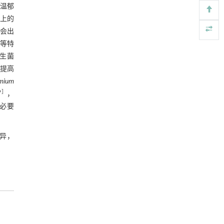
基于结构解析与催化机制的混杂酯酶工程改造
[4]
温郁
图8 内生细菌COG功能丰度图
及其聚氨酯降解性能强化
上的
Engineering
. 2026, Vol.58(3): 1-303
3 讨论与结论
会出
https://doi.org/10.1016/j.eng.2026.02.008
产等特
参考文献
内生菌
升级回收风力涡轮机叶片用环氧树脂制备高强
[5]
度黏合剂
提高
基金资助
Engineering
. 2026, Vol.58(3): 1-303
mium
https://doi.org/10.1016/j.eng.2026.02.011
9
］
，
必要
异，