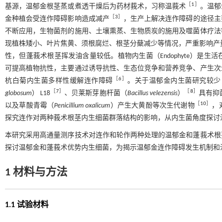
［
1
］
基源，温郁金根茎蒸或煮透干燥后为药材莪术，习称温莪术
。温郁
［
3
］
金种植会受连作障碍影响造成减产
，生产上解决连作障碍的途径主
不断应用，生物菌剂的施用、土壤熏蒸、生物质炭的施用及噬菌体疗法
现植株矮小、叶片焦黄、须根腐烂、根茎分蘖减少等情况，严重影响产
性，但蓬莪术根茎挥发油含量较低。植物内生菌（Endophyte）是
可提高植物抗性，主要通过诱导抗性、生态位竞争和营养竞争、产生次
［
6
］
杭白菊内生菌多样性缓解连作障碍
。关于温郁金内生菌研究较少
［
7
］
［
8
］
globosum
） L18
、贝莱斯芽胞杆菌（
Bacillus velezensis
）
具有抑
［
10
］
以及草酸青霉（
Penicillium oxalicum
）产生大黄酚等次生代谢物
，
探究连作对两种莪术根茎内生细菌群落结构的影响，从内生菌角度探讨
本研究采用高通量测序技术对连作和轮作两种处理的温郁金和蓬莪术根
探讨温郁金和蓬莪术优势内生细菌，为揭示温郁金连作障碍发生机制和
1 材料与方法
1.1 试验材料