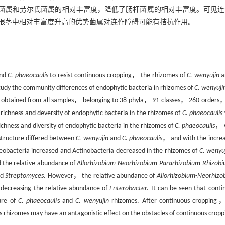
瘤菌属和劳尔氏菌属的相对丰富度，降低了肠杆菌属的相对丰富度。可见
根茎中相对丰富度升高的优势菌属对连作障碍可能有拮抗作用。
nd
C. phaeocaulis
to resist continuous cropping， the rhizomes of
C. wenyujin
a
dy the community differences of endophytic bacteria in rhizomes of
C. wenyuji
e obtained from all samples， belonging to 38 phyla， 91 classes， 260 orders
richness and deversity of endophytic bacteria in the rhizomes of
C. phaeocaulis
chness and diversity of endophytic bacteria in the rhizomes of
C. phaeocaulis
， 
structure differed between
C. wenyujin
and
C. phaeocaulis
， and with the increa
eobacteria increased and Actinobacteria decreased in the rhizomes of
C. wenyu
d the relative abundance of
Allorhizobium
-
Neorhizobium
-
Pararhizobium
-
Rhizob
nd
Streptomyces.
However， the relative abundance of
Allorhizobium
-
Neorhizo
decreasing the relative abundance of
Enterobacter.
It can be seen that conti
ure of
C. phaeocauli
s and
C. wenyujin
rhizomes. After continuous cropping
s rhizomes may have an antagonistic effect on the obstacles of continuous cropp