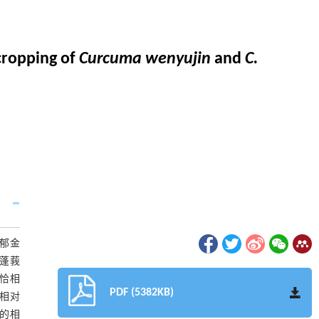
 cropping of
Curcuma wenyujin
and
C.
郁金
蓬莪
恰相
PDF (5382KB)
相对
属的相