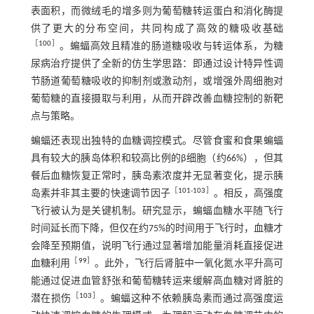
表面积，而微绒毛的增多则为葡萄糖转运蛋白和消化酶提
供了更大的分布空间，共同构成了高效的糖吸收基础
［
100
］
。蝙蝠高效且精准的肠道糖吸收与转运体系，为糖
尿病治疗提供了全新的仿生学思路：即通过设计特异性调
节肠道葡萄糖吸收的抑制剂或激动剂，或增强外周细胞对
葡萄糖的直接摄取与利用，从而开辟改善血糖控制的新靶
点与策略。
蝙蝠还表现出独特的血糖调控模式。尽管食蜜和食果蝙蝠
具有较大的胰岛体积和较高比例的β细胞（约66%），但其
餐后血糖恢复正常时，胰岛素浓度并无显著变化，提示胰
［
101
-
103
］
岛素并非其主要的快速调节因子
。相反，高强度
飞行被认为是关键机制。研究显示，蝙蝠血糖水平随飞行
时间延长而下降，但仅在约75%的时间用于飞行时，血糖才
会降至预期值，说明飞行通过显著增加能量消耗直接促进
［
99
］
血糖利用
。此外，飞行后肾脏中一氧化氮水平升高可
能通过促进血管舒张和葡萄糖转运来缓解高血糖对肾脏的
［
103
］
潜在损伤
。蝙蝠这种不依赖胰岛素而通过高强度运