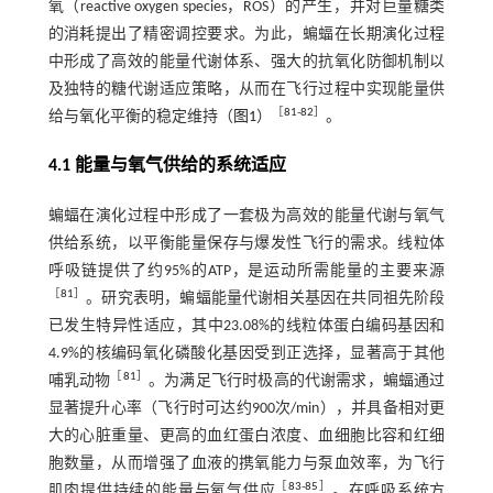
氧（reactive oxygen species，ROS）的产生，并对巨量糖类
的消耗提出了精密调控要求。为此，蝙蝠在长期演化过程
中形成了高效的能量代谢体系、强大的抗氧化防御机制以
及独特的糖代谢适应策略，从而在飞行过程中实现能量供
［
81
-
82
］
给与氧化平衡的稳定维持（
图1
）
。
4.1 能量与氧气供给的系统适应
蝙蝠在演化过程中形成了一套极为高效的能量代谢与氧气
供给系统，以平衡能量保存与爆发性飞行的需求。线粒体
呼吸链提供了约95%的ATP，是运动所需能量的主要来源
［
81
］
。研究表明，蝙蝠能量代谢相关基因在共同祖先阶段
已发生特异性适应，其中23.08%的线粒体蛋白编码基因和
4.9%的核编码氧化磷酸化基因受到正选择，显著高于其他
［
81
］
哺乳动物
。为满足飞行时极高的代谢需求，蝙蝠通过
显著提升心率（飞行时可达约900次/min），并具备相对更
大的心脏重量、更高的血红蛋白浓度、血细胞比容和红细
胞数量，从而增强了血液的携氧能力与泵血效率，为飞行
［
83
-
85
］
肌肉提供持续的能量与氧气供应
。在呼吸系统方