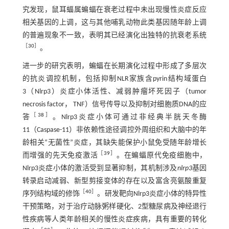
究发现，鼠耳蝠属蝙蝠在衰老过程中未出现慢性炎症反应
相关基因的上调，这与其他哺乳动物此类基因随年龄上调
的普遍现象不一致，表明其已经演化出独特的抗衰老系统
［
30
］
。
进一步的研究表明，蝙蝠在长期演化过程中形成了多层次
的抗炎调控机制，包括抑制NLR家族含pyrin结构域蛋白
3（Nlrp3）炎症小体活性、减弱肿瘤坏死因子（tumor
necrosis factor， TNF）信号传导以及抑制对细胞质DNA的应
［
38
］
答
。Nlrp3炎症小体可通过非经典半胱天冬酶
11（Caspase-11）非依赖性途径调控外周组织和大脑中的年
龄相关“无菌性”炎症，其缺失能保护小鼠免受随年龄增长
［
39
］
而增强的先天免疫激活
。在蝙蝠原代免疫细胞中，
Nlrp3炎症小体的激活受到显著抑制，其机制涉及
nlrp3
基因
转录启动减弱、新型剪接变体的存在以及富含亮氨酸重复
［
40
］
序列结构域的修饰
。研发靶向Nlrp3炎症小体的特异性
干预策略，对于治疗动脉粥样硬化、2型糖尿病及神经退行
性疾病等人类年龄相关的慢性炎症疾病，具有重要的转化