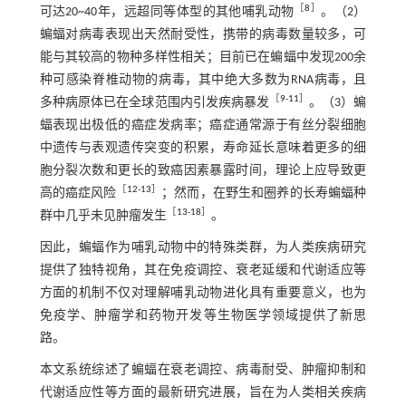
［
8
］
可达20~40年，远超同等体型的其他哺乳动物
。（2）
蝙蝠对病毒表现出天然耐受性，携带的病毒数量较多，可
能与其较高的物种多样性相关；目前已在蝙蝠中发现200余
种可感染脊椎动物的病毒，其中绝大多数为RNA病毒，且
［
9
-
11
］
多种病原体已在全球范围内引发疾病暴发
。（3）蝙
蝠表现出极低的癌症发病率；癌症通常源于有丝分裂细胞
中遗传与表观遗传突变的积累，寿命延长意味着更多的细
胞分裂次数和更长的致癌因素暴露时间，理论上应导致更
［
12
-
13
］
高的癌症风险
；然而，在野生和圈养的长寿蝙蝠种
［
13
-
18
］
群中几乎未见肿瘤发生
。
因此，蝙蝠作为哺乳动物中的特殊类群，为人类疾病研究
提供了独特视角，其在免疫调控、衰老延缓和代谢适应等
方面的机制不仅对理解哺乳动物进化具有重要意义，也为
免疫学、肿瘤学和药物开发等生物医学领域提供了新思
路。
本文系统综述了蝙蝠在衰老调控、病毒耐受、肿瘤抑制和
代谢适应性等方面的最新研究进展，旨在为人类相关疾病