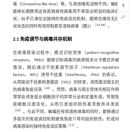
毒（Coronavirus-like virus）等。与其他哺乳动物不同，蝙蝠
能够长期携带这些高致病性病毒而不表现出明显的临床症
状，似乎已演化出独特的免疫适应机制，能够在维持无症
［
43
-
48
］
状状态的同时有效控制甚至清除病毒（
图1
）
。
2.1 免疫调节与病毒共存机制
在病毒侵染过程中，模式识别受体（pattern recognition
receptors， PRRs）能够识别病毒的病原相关分子模式并被
激活，随后通过干扰素调节因子（interferon regulatory
factors， IRFs）诱导干扰素（interferons， IFNs）的表达，
从而驱动干扰素刺激基因（
ISGs
）的转录，进而激活宿主的
［
49
］
抗病毒免疫应答
。然而，病毒与宿主受体的相互作用
常常会诱发促炎细胞因子的异常分泌和定量失调，导致免
疫细胞过度活化，从而引发组织损伤甚至致命并发症
［
50
］
。与此不同，蝙蝠在有效清除病毒的同时，能够通过
多层次的免疫调控机制避免免疫介导的组织损伤，形成对
［
51
］
病毒感染的独特免疫适应策略
。