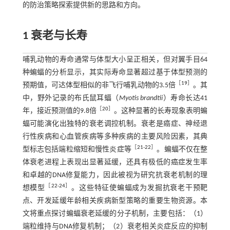
的防治策略探索提供新的思路和方向。
1 衰老与长寿
哺乳动物的寿命通常与体型大小呈正相关，但对翼手目64
种蝙蝠的分析显示，其实际寿命显著超过基于体型预测的
［
19
］
预期值，可达体型相似的非飞行哺乳动物的3.5倍
。其
中，野外记录的布氏鼠耳蝠（
Myotis brandtii
）寿命长达41
［
20
］
年，接近预测值的9.8倍
。这种显著的长寿现象表明蝙
蝠可能演化出独特的衰老调控机制。衰老是癌症、神经退
行性疾病和心血管疾病等多种疾病的主要风险因素，其典
［
21
-
22
］
型标志包括端粒缩短和慢性炎症等
。蝙蝠不仅在整
体衰老进程上表现出显著延缓，还具有极低的癌症发生率
和卓越的DNA修复能力，因此被视为研究抗衰老机制的理
［
22
-
24
］
想模型
。这些特征使蝙蝠成为发掘抗衰老干预靶
点、开发延缓年龄相关疾病新型策略的重要生物资源。本
文将重点探讨蝙蝠衰老延缓的分子机制，主要包括：（1）
端粒维持与DNA修复机制；（2）衰老相关炎症反应的抑制