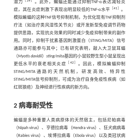
［
39
］
潜力
。此外，蝙蝠还能通过抑制TNF-α表达减轻炎
［
41
］
症，其在炎症刺激下表现出明显较低的TNF-α水平
。
模拟蝙蝠的这种TNF信号抑制机制，为优化现有TNF抑制剂
疗法（如治疗类风湿性关节炎）或开发新型免疫调节药物
提供思路，实现抗炎效果的同时减少免疫抑制带来的副作
用。同时，抑制干扰素基因刺激蛋白（STING/MITA）信号
通路亦可能参与其中；已有研究表明，敲入大卫鼠耳蝠
（
Myotis davidii
）
sting/mita
基因的小鼠较野生型小鼠呈现出
［
42
］
更低水平的衰老相关炎症
。因此，模拟蝙蝠抑制
STING/MITA通路的天然机制，研发高效、特异性
STING/MITA信号抑制剂，可成为治疗自身免疫性疾病（如
红斑狼疮）及神经退行性疾病的新方向。
2 病毒耐受性
蝙蝠是多种重要人类病原体的天然宿主，包括尼帕病毒
（Nipah virus）、亨德拉病毒（Hendra virus）、狂犬病病毒
（Rabies virus）、埃博拉病毒（Ebola virus）以及类冠状病