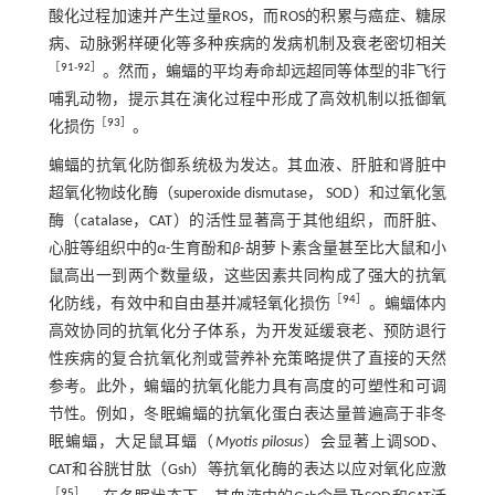
酸化过程加速并产生过量ROS，而ROS的积累与癌症、糖尿
病、动脉粥样硬化等多种疾病的发病机制及衰老密切相关
［
91
-
92
］
。然而，蝙蝠的平均寿命却远超同等体型的非飞行
哺乳动物，提示其在演化过程中形成了高效机制以抵御氧
［
93
］
化损伤
。
蝙蝠的抗氧化防御系统极为发达。其血液、肝脏和肾脏中
超氧化物歧化酶（superoxide dismutase， SOD）和过氧化氢
酶（catalase，CAT）的活性显著高于其他组织，而肝脏、
心脏等组织中的
α
-生育酚和
β
-胡萝卜素含量甚至比大鼠和小
鼠高出一到两个数量级，这些因素共同构成了强大的抗氧
［
94
］
化防线，有效中和自由基并减轻氧化损伤
。蝙蝠体内
高效协同的抗氧化分子体系，为开发延缓衰老、预防退行
性疾病的复合抗氧化剂或营养补充策略提供了直接的天然
参考。此外，蝙蝠的抗氧化能力具有高度的可塑性和可调
节性。例如，冬眠蝙蝠的抗氧化蛋白表达量普遍高于非冬
眠蝙蝠，大足鼠耳蝠（
Myotis pilosus
）会显著上调SOD、
CAT和谷胱甘肽（Gsh）等抗氧化酶的表达以应对氧化应激
［
95
］