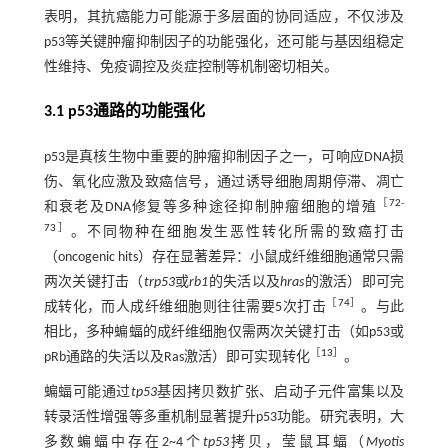
表明，其抗癌能力可能源于多层面的协同适应，不仅涉及
p53等关键肿瘤抑制因子的功能强化，还可能与基因组稳定
性维持、免疫调控及炎症控制等机制密切相关。
3.1 p53通路的功能强化
p53是真核生物中重要的肿瘤抑制因子之一，可响应DNA损
伤、氧化应激及致癌信号，通过诱导细胞周期停滞、凋亡
［
72
-
和衰老及DNA修复等多种途径抑制肿瘤细胞的增殖
73
］
。不同物种在细胞发生恶性转化所需的致癌打击
（oncogenic hits）存在显著差异：小鼠成纤维细胞通常只需
两次关键打击（
trp53
或
rb1
的失活以及
hras
的激活）即可完
［
74
］
成转化，而人成纤维细胞则往往需要5次打击
。与此
相比，多种蝙蝠的成纤维细胞仅需两次关键打击（如p53或
［
13
］
pRb通路的失活以及Ras激活）即可实现转化
。
蝙蝠可能通过
tp53
基因拷贝数扩张、启动子元件富集以及
转录活性增强等多重机制显著提升p53功能。研究表明，大
多数蝙蝠中存在2~4个
tp53
拷贝，莹鼠耳蝠（
Myotis