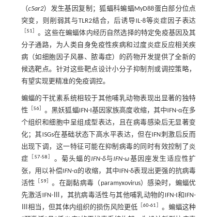
（
c5ar2
）发生基因复制；狐蝠科蝙蝠MyD88蛋白部分位点
突变，则削弱其与TLR2结合，后诱导IL-8等炎症因子表达
［
51
］
。这些在蝙蝠体内经历自然选择的特定免疫基因及其
分子通路，为人类自身免疫性疾病和过度炎症反应相关疾
病（如细胞因子风暴、脓毒症）的药物开发提供了全新的
候选靶点。针对这些靶点设计小分子抑制剂或调控策略，
有望实现更精准的免疫调控。
蝙蝠的干扰素系统相较于其他哺乳动物表现出显著的独特
［
56
］
性
。黑妖狐蝠IFN-I基因家族高度收缩，其中IFN-α在多
个组织和细胞中呈组成型表达，且在病毒感染后无显著变
化；其ISGs在基础状态下高水平表达，但在IFN刺激后反而
出现下调，这一特征可能在抑制病毒的同时有效控制了炎
［
57
-
58
］
症
。菊头蝠的
IFN
-
δ
与
IFN
-
ω
基因座发生适应性扩
张，用以补偿
IFN
-
α
的收缩，其中IFN-δ表现出更强的抗病毒
［
59
］
活性
。在副黏病毒（paramyxovirus）感染时，蝙蝠优
先激活IFN-Ⅲ，其抗病毒活性与其他哺乳动物的IFN-I和IFN-
［
60
-
61
］
Ⅲ相当，但其体内组织的损伤风险更低
。蝙蝠这种