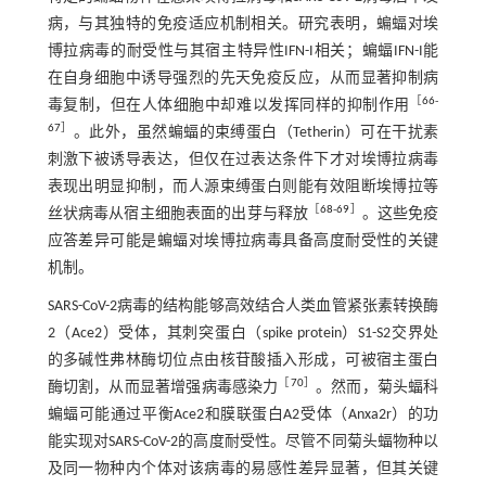
病，与其独特的免疫适应机制相关。研究表明，蝙蝠对埃
博拉病毒的耐受性与其宿主特异性IFN-I相关；蝙蝠IFN-I能
在自身细胞中诱导强烈的先天免疫反应，从而显著抑制病
［
66
-
毒复制，但在人体细胞中却难以发挥同样的抑制作用
67
］
。此外，虽然蝙蝠的束缚蛋白（Tetherin）可在干扰素
刺激下被诱导表达，但仅在过表达条件下才对埃博拉病毒
表现出明显抑制，而人源束缚蛋白则能有效阻断埃博拉等
［
68
-
69
］
丝状病毒从宿主细胞表面的出芽与释放
。这些免疫
应答差异可能是蝙蝠对埃博拉病毒具备高度耐受性的关键
机制。
SARS-CoV-2病毒的结构能够高效结合人类血管紧张素转换酶
2（Ace2）受体，其刺突蛋白（spike protein）S1-S2交界处
的多碱性弗林酶切位点由核苷酸插入形成，可被宿主蛋白
［
70
］
酶切割，从而显著增强病毒感染力
。然而，菊头蝠科
蝙蝠可能通过平衡Ace2和膜联蛋白A2受体（Anxa2r）的功
能实现对SARS-CoV-2的高度耐受性。尽管不同菊头蝠物种以
及同一物种内个体对该病毒的易感性差异显著，但其关键