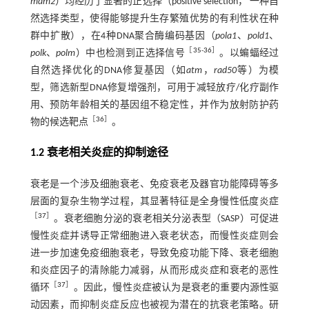
mdm2
）均经历了显著的正选择（positive selection， 一种自
然选择类型，使得能够提升生存繁殖优势的有利性状在种
群中扩散），在4种DNA聚合酶编码基因（
pola1
、
pold1
、
［
35
-
36
］
polk
、
polm
）中也检测到正选择信号
。以蝙蝠经过
自然选择优化的DNA修复基因（如
atm
，
rad50
等）为模
型，筛选新型DNA修复增强剂，可用于减轻放疗/化疗副作
用、预防年龄相关的基因组不稳定性，并作为放射防护药
［
36
］
物的候选靶点
。
1.2 衰老相关炎症的抑制途径
衰老是一个涉及细胞衰老、免疫衰老及器官功能障碍等多
层面的复杂生物学过程，其显著特征是全身慢性低度炎症
［
37
］
。衰老细胞分泌的衰老相关分泌表型（SASP）可促进
慢性炎症并诱导正常细胞进入衰老状态，而慢性炎症则会
进一步加速免疫细胞衰老，导致免疫功能下降、衰老细胞
和炎症因子的清除能力减弱，从而形成炎症和衰老的恶性
［
37
］
循环
。因此，慢性炎症被认为是衰老的重要内源性驱
动因素，而抑制炎症反应也被视为潜在的抗衰老策略。研