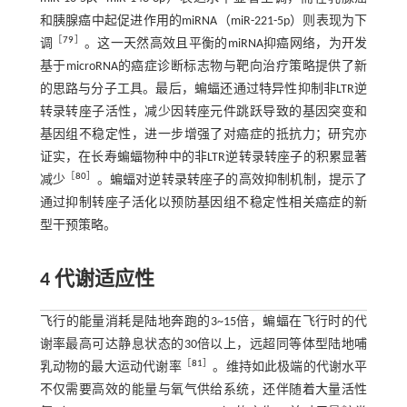
和胰腺癌中起促进作用的miRNA（miR-221-5p）则表现为下
［
79
］
调
。这一天然高效且平衡的miRNA抑癌网络，为开发
基于microRNA的癌症诊断标志物与靶向治疗策略提供了新
的思路与分子工具。最后，蝙蝠还通过特异性抑制非LTR逆
转录转座子活性，减少因转座元件跳跃导致的基因突变和
基因组不稳定性，进一步增强了对癌症的抵抗力；研究亦
证实，在长寿蝙蝠物种中的非LTR逆转录转座子的积累显著
［
80
］
减少
。蝙蝠对逆转录转座子的高效抑制机制，提示了
通过抑制转座子活化以预防基因组不稳定性相关癌症的新
型干预策略。
4 代谢适应性
飞行的能量消耗是陆地奔跑的3~15倍，蝙蝠在飞行时的代
谢率最高可达静息状态的30倍以上，远超同等体型陆地哺
［
81
］
乳动物的最大运动代谢率
。维持如此极端的代谢水平
不仅需要高效的能量与氧气供给系统，还伴随着大量活性