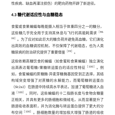
性疾病、缺血再灌注损伤）的靶向药物开辟了新途径。
4.3 糖代谢适应性与血糖稳态
食蜜或食果蝙蝠每晚能摄入相当于体重四分之一的糖分，
［
98
-
这些糖几乎完全用于支持其休息与飞行的高能耗需求
99
］
。为了应对如此巨大的糖负荷并避免高血糖，它们演化
出高效的血糖调控机制，不仅保障了代谢稳态，也为人类
［
99
］
糖尿病的防治研究提供了重要借鉴
。
这些依赖高糖饮食的蝙蝠（如食蜜和食果蝙蝠）独立演化
［
100
］
出高表达葡萄糖/果糖转运蛋白的适应性特征
。例
如，食蜜蝙蝠的蔗糖酶-异麦芽糖酶基因受到正选择，其结
构域突变增强了对蔗糖的水解能力，而葡萄糖转运蛋白
（Slc2a2）在肠道中持续高水平表达，加速了葡萄糖进入血
［
100
］
液
。同时，这些蝙蝠的十二指肠长度与食物含糖量
正相关，并具有更多的肠细胞和微绒毛，从而显著提升了
肠道吸收表面积，并为消化酶与转运蛋白提供了更大的分
［
100
］
布空间
。肠细胞数量的增加极大增强了肠道的吸收