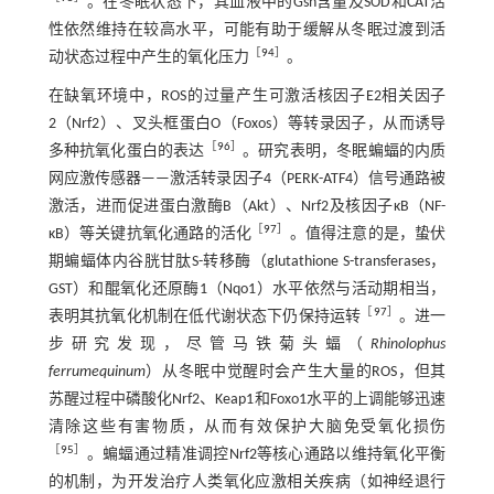
。在冬眠状态下，其血液中的Gsh含量及SOD和CAT活
性依然维持在较高水平，可能有助于缓解从冬眠过渡到活
［
94
］
动状态过程中产生的氧化压力
。
在缺氧环境中，ROS的过量产生可激活核因子E2相关因子
2（Nrf2）、叉头框蛋白O（Foxos）等转录因子，从而诱导
［
96
］
多种抗氧化蛋白的表达
。研究表明，冬眠蝙蝠的内质
网应激传感器——激活转录因子4（PERK-ATF4）信号通路被
激活，进而促进蛋白激酶B（Akt）、Nrf2及核因子κB（NF-
［
97
］
κB）等关键抗氧化通路的活化
。值得注意的是，蛰伏
期蝙蝠体内谷胱甘肽S-转移酶（glutathione S-transferases，
GST）和醌氧化还原酶1（Nqo1）水平依然与活动期相当，
［
97
］
表明其抗氧化机制在低代谢状态下仍保持运转
。进一
步研究发现，尽管马铁菊头蝠（
Rhinolophus
ferrumequinum
）从冬眠中觉醒时会产生大量的ROS，但其
苏醒过程中磷酸化Nrf2、Keap1和Foxo1水平的上调能够迅速
清除这些有害物质，从而有效保护大脑免受氧化损伤
［
95
］
。蝙蝠通过精准调控Nrf2等核心通路以维持氧化平衡
的机制，为开发治疗人类氧化应激相关疾病（如神经退行