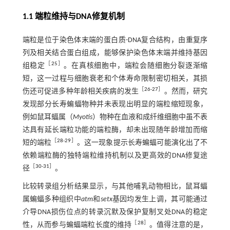
1.1 端粒维持与DNA修复机制
端粒是位于染色体末端的蛋白质-DNA复合结构，由重复序
列及相关结合蛋白组成，能够保护染色体末端并维持基因
［
25
］
组稳定
。在真核细胞中，端粒会随细胞分裂逐渐缩
短，这一过程与细胞衰老和个体寿命限制密切相关，其损
［
26
-
27
］
伤还可促进多种年龄相关疾病的发生
。然而，研究
发现部分长寿蝙蝠物种并未表现出明显的端粒缩短现象，
例如鼠耳蝠属（
Myotis
）物种在血液和成纤维细胞中虽不表
达具有延长端粒功能的端粒酶，却未出现随年龄增加而缩
［
28
-
29
］
短的端粒
。这一现象提示长寿蝙蝠可能演化出了不
依赖端粒酶的独特端粒维持机制以及更高效的DNA修复途
［
30
-
31
］
径
。
比较转录组分析结果显示，与其他哺乳动物相比，鼠耳蝠
属蝙蝠多种组织中
atm
和
setx
基因均发生上调，其可能通过
介导DNA损伤位点的转录沉默及保护复制叉处DNA的稳定
［
28
］
性，从而参与蝙蝠端粒长度的维持
。值得注意的是，