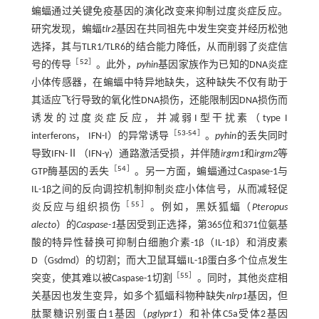
蝙蝠通过关键免疫基因的演化改变来抑制过度炎症反应。
研究发现，蝙蝠
tlr2
基因在共同祖先中发生突变并经历松弛
选择，其与TLR1/TLR6的结合能力降低，从而削弱了炎症信
［
52
］
号的传导
。此外，
pyhin
基因家族作为已知的DNA炎症
小体传感器，在蝙蝠中特异地缺失，这种缺失不仅有助于
其适应飞行导致的氧化性DNA损伤，还能限制因DNA损伤而
诱发的过度炎症反应，并减弱I型干扰素（type I
［
53
-
54
］
interferons， IFN-I）的异常诱导
。
pyhin
的丢失同时
导致IFN-Ⅱ（IFN-γ）通路激活受损，并伴随
irgm1
和
irgm2
等
［
54
］
GTP酶基因的丢失
。另一方面，蝙蝠通过Caspase-1与
IL-1β之间的反向调控机制抑制炎症小体信号，从而减轻促
［
55
］
炎反应与组织损伤
。例如，黑妖狐蝠（
Pteropus
alecto
）的
Caspase
-
1
基因受到正选择，第365位和371位氨基
酸的特异性替换可抑制白细胞介素-1β（IL-1β）和消皮素
D（Gsdmd）的切割；而大卫鼠耳蝠IL-1β蛋白多个位点发生
［
55
］
突变，使其难以被Caspase-1切割
。同时，其他炎症相
关基因也发生变异，如多个狐蝠科物种缺失
nlrp1
基因，但
肽聚糖识别蛋白1基因（
pglypr1
）和补体C5a受体2基因