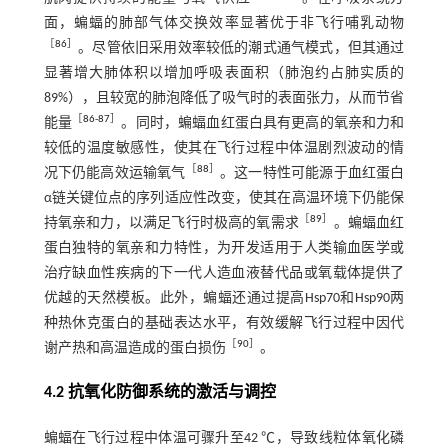
面，蝙蝠的肺部气体交换效率显著优于非飞行哺乳动物
［
86
］
。尽管依旧采用效率较低的潮式通气模式，但其通过
显著增大肺体积以增加呼吸表面积（肺泡约占肺实质的
89%），且较宽的肺泡降低了吸气时的表面张力，从而节省
［
86
-
87
］
能量
。同时，蝙蝠血红蛋白具有更高的氧亲和力和
较低的温度敏感性，使其在飞行过程中体温剧烈波动的情
［
88
］
况下仍能高效运输氧气
。这一特性可能源于血红蛋白
α链关键位点的序列适应性改变，使其在高温环境下仍能保
［
89
］
持氧亲和力，以满足飞行时极高的氧需求
。蝙蝠血红
蛋白独特的氧亲和力特性，为开发适用于人类输血医学或
治疗缺血性疾病的下一代人造血液替代品或氧载体提供了
优越的天然模板。此外，蝙蝠还通过提高Hsp70和Hsp90两
种热休克蛋白的基础表达水平，有效缓解飞行过程中因代
［
90
］
谢产热和高温造成的蛋白损伤
。
4.2 抗氧化防御系统的激活与调控
蝙蝠在飞行过程中体温可骤升至42 ℃，导致线粒体氧化磷