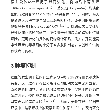
宿主受体Ace2经历了趋同演化；例如马来菊头蝠
（
Rhinolophus malayanus
）和菲菊头蝠（
R. pusillus
）均演化
［
59
］
出能有效结合SARS-CoV-2的Ace2突变体
。同时，菊头
蝠通过大片段重复导致
anxa2r
基因扩张，该基因的高表达
［
59
］
能够显著抑制SARS-CoV-2的复制
。对蝙蝠病毒受体多
样性及演化路径的研究，不仅用于预测病毒的跨物种传播
风险，更可转化为具体的药物设计策略；例如，开发能竞
争性阻断病毒吸附的小分子或多肽抑制剂，以创制广谱抗
冠状病毒药物。
3 肿瘤抑制
癌症的发生源于细胞在生命周期中积累的遗传和表观遗传
突变，这一过程在有丝分裂活跃的细胞类型中尤为显著。
寿命越长的动物，其细胞分裂次数越多，暴露于内外源性
致癌因素、慢性炎症和免疫衰退的时间也越长，理论上应
［
12
，
71
］
具有更高的癌症风险
。然而，无论在野生和圈养
［
13
-
18
］
环境中，蝙蝠都极少被观察到发生肿瘤
。现有研究