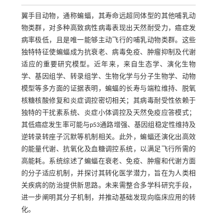
翼手目动物，通称蝙蝠，其寿命远超同体型的其他哺乳动
物类群，对多种高致病性病毒表现出天然耐受力，癌症发
病率极低，且是唯一能够主动飞行的哺乳动物类群。这些
独特特征使蝙蝠成为抗衰老、病毒免疫、肿瘤抑制及代谢
适应的重要研究模型。近年来，来自生态学、演化生物
学、基因组学、转录组学、生物化学与分子生物学、动物
模型等多方面的证据表明，蝙蝠的长寿与端粒维持、脱氧
核糖核酸修复和炎症调控密切相关；其病毒耐受性依赖于
独特的干扰素系统、炎症小体调控及天然免疫应答模式；
其低癌症发生率可能与p53通路增强、基因组稳定性维持及
逆转录转座子沉默等机制相关。此外，蝙蝠还演化出高效
的能量代谢、抗氧化及血糖调控系统，以满足飞行所需的
高能耗。系统综述了蝙蝠在衰老、免疫、肿瘤和代谢方面
的分子适应机制，并探讨其转化医学潜力，旨在为人类相
关疾病的防治提供新思路。未来需整合多学科研究手段，
进一步阐明其分子机制，并推动基础发现向临床应用的转
化。