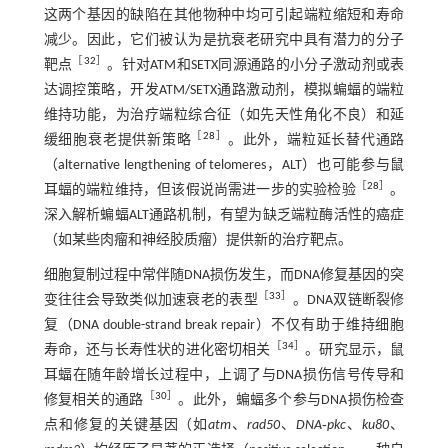
这两个基因的缺陷在其他物种中均可引起端粒缩短和寿命
减少。因此，它们被认为是抗衰老研究中具有潜力的分子
［
32
］
靶点
。针对ATM和SETX同源通路的小分子激动剂或表
达调控策略，开发ATM/SETX通路激动剂，模拟蝙蝠的端粒
维持功能，为治疗端粒综合征（如先天性角化不良）和延
［
28
］
缓细胞衰老提供新策略
。此外，端粒延长替代通路
（alternative lengthening of telomeres，ALT）也可能参与鼠
［
28
］
耳蝠的端粒维持，但该假说尚需进一步的实验检验
。
深入解析蝙蝠ALT通路机制，有望为缺乏端粒酶活性的癌症
（如某些肉瘤和神经胶质瘤）提供新的治疗靶点。
细胞复制过程中常伴随DNA损伤发生，而DNA修复基因的突
［
33
］
变往往会导致类似加速衰老的表型
。DNA双链断裂修
复（DNA double-strand break repair）不仅有助于维持细胞
［
34
］
寿命，还与长寿性状的进化密切相关
。研究显示，鼠
耳蝠在随年龄增长过程中，上调了与DNA损伤信号传导和
［
30
］
修复相关的通路
。此外，蝙蝠多个参与DNA损伤检查
点和修复的关键基因（如
atm
、
rad50
、
DNA‑pkc
、
ku80
、