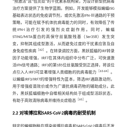
“预激活”且“低炎症”的干扰素系统构架，为设计新型抗病毒
治疗方案提供了生物学蓝图。例如，开发能够模拟蝙蝠ISG
基础表达状态的免疫调节剂，或优先激活IFN-Ⅲ通路的干预
策略，可能在赋予机体抗病毒能力的同时，有效降低了传
统IFN-I治疗引发的强烈炎症副作用。同时，蝙蝠
STING/MITA蛋白的高保守丝氨酸残基（Ser358）发生突
变，抑制其组成型激活，从而避免过度的干扰素应答及自
［
62
］
身免疫性疾病
。在转录调控方面，黑妖狐蝠的IRF转录
因子功能增强，IRF7在其体内组织中分布广泛，可快速激
活IFN信号通路；IRF3的第185位丝氨酸受到正选择，将该位
［
63
-
64
］
点引入人IRF3可显著增强人类细胞的抗病毒能力
。
以蝙蝠IRF3/IRF7的增强特性为蓝本，筛选IRF通路激动剂，
用于增强疫苗效价或作为广谱抗病毒药物的辅助成分。此
外，黑妖狐蝠细胞中自噬相关结构处于组成型活跃状态，
［
65
］
有助于高效清除病毒并维持炎症稳态
。
2.2 对埃博拉和SARS-CoV-2病毒的耐受机制
特定的蝙蝠物种在感染埃博拉病毒和SARS-CoV-2病毒后不发