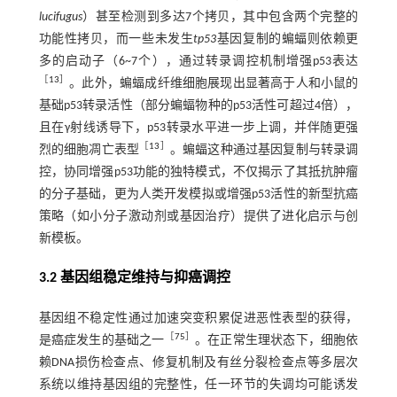
lucifugus
）甚至检测到多达7个拷贝，其中包含两个完整的
功能性拷贝，而一些未发生
tp53
基因复制的蝙蝠则依赖更
多的启动子（6~7个），通过转录调控机制增强p53表达
［
13
］
。此外，蝙蝠成纤维细胞展现出显著高于人和小鼠的
基础p53转录活性（部分蝙蝠物种的p53活性可超过4倍），
且在γ射线诱导下，p53转录水平进一步上调，并伴随更强
［
13
］
烈的细胞凋亡表型
。蝙蝠这种通过基因复制与转录调
控，协同增强p53功能的独特模式，不仅揭示了其抵抗肿瘤
的分子基础，更为人类开发模拟或增强p53活性的新型抗癌
策略（如小分子激动剂或基因治疗）提供了进化启示与创
新模板。
3.2 基因组稳定维持与抑癌调控
基因组不稳定性通过加速突变积累促进恶性表型的获得，
［
75
］
是癌症发生的基础之一
。在正常生理状态下，细胞依
赖DNA损伤检查点、修复机制及有丝分裂检查点等多层次
系统以维持基因组的完整性，任一环节的失调均可能诱发