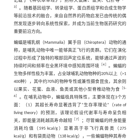
记载于《神农本草经》，别称天鼠屎、鼠矢、石肝等
3
］
。随着基因组学、转录组学、蛋白质组学和合成生物学
等前沿技术的融合，来自自然界的药物启发已由传统的偶
然发现逐步转向系统性探索，并成为当前生物医药研究的
重要前沿方向。
蝙蝠是哺乳纲（Mammalia）翼手目（Chiroptera）动物的通
称，是哺乳动物中唯一能够真正飞行的类群。它们在演化
过程中形成了独特的喉部回声定位系统，能够通过声波的
［
4
］
持续时间和频率在全黑环境中感知周围环境
。蝙蝠的
生物多样性极为丰富，占全球哺乳动物物种的20%以上（>1
400种），其中约70%的物种专性或兼性摄食昆虫，其余则
［
5
-
以果实、花蜜、血液、鱼类或其他小型脊椎动物为食
6
］
。在哺乳动物中，蝙蝠极具特殊性，主要体现在3个方
面：（1）其超长寿命显著违背了“生存率理论”（rate of
living theory）的预测，该理论假设代谢率与寿命呈负相
［
7
］
关，即能量消耗越高寿命越短
；尽管蝙蝠的终身能量
消耗均值（595 kcal/g）显著高于非飞行真兽类（275
kcal/g）和有袋类动物（138 kcal/g），一些蝙蝠物种其寿命