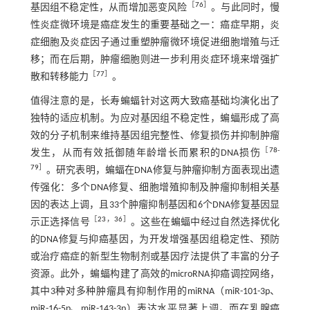
［
76
］
基因组不稳定性，从而增加恶变风险
。与此同时，慢
性炎症微环境是癌症发生的重要基础之一：癌症早期，炎
症细胞及炎症因子通过重塑肿瘤微环境促进细胞增殖与迁
移；而在后期，肿瘤细胞则进一步利用炎症环境来增强扩
［
77
］
散和转移能力
。
值得注意的是，长寿蝙蝠针对这两大致癌基础均演化出了
独特的适应机制。为应对基因组不稳定性，蝙蝠形成了高
效的分子机制来维持基因组完整性、修复损伤并抑制肿瘤
［
78
-
发生，从而有效抵御随年龄增长而累积的DNA损伤
79
］
。研究表明，蝙蝠在DNA修复与肿瘤抑制方面表现出遗
传强化：多个DNA修复、细胞增殖抑制及肿瘤抑制相关基
因的表达上调，且33个肿瘤抑制基因和6个DNA修复基因显
［
23
，
36
］
示正选择信号
。这些在蝙蝠中经过自然选择优化
的DNA修复与抑癌基因，为开发增强基因组稳定性、预防
或治疗癌症的新型生物制剂或基因疗法提供了丰富的分子
资源。此外，蝙蝠构建了高效的microRNA抑癌调控网络，
其中3种对多种肿瘤具有抑制作用的miRNA（miR-101-3p、
miR-16-5p、miR-143-3p）表达水平显著上调，而在乳腺癌