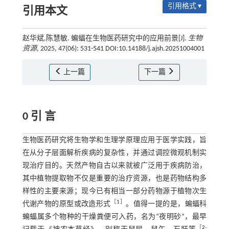
引用格式 ▾
引用本文
赵华斌,陈慧敏. 蝙蝠在生物医药研究中的应用前景[J].
生物
资源
, 2025, 47(06): 531-541 DOI:10.14188/j.ajsh.20251004001
上一篇
下一篇
0 引 言
生物医药研究将生物学和生理学原理应用于医学实践，旨
在从分子层面解析疾病的复杂性，并通过调控微观机制实
现治疗目的。天然产物自古以来就被广泛用于疾病防治，
其中植物提取物不仅是重要的治疗资源，也是药物结构多
样性的主要来源；现今已有相当一部分药物源于植物次生
［
1
］
代谢产物的原型或改造形式
。值得一提的是，蝙蝠科
蝙蝠属多个物种的干燥粪便可入药，名为“夜明砂”，最早
［
2
-