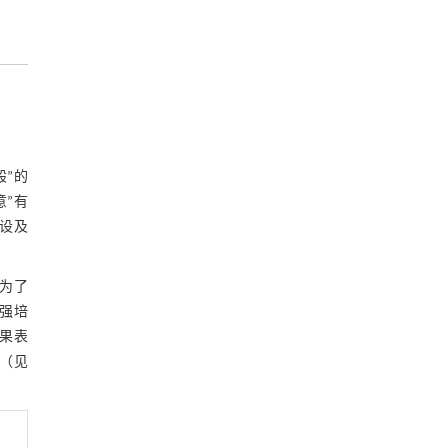
般”的
意”有
建设及
认为了
加强培
结果表
（见