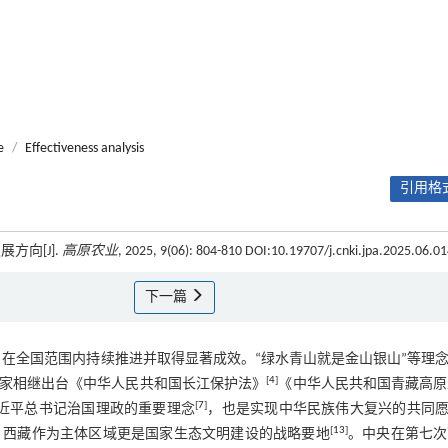
e
/
Effectiveness analysis
引用格式
方向[J].
高原农业
, 2025, 9(06): 804-810 DOI:10.19707/j.cnki.jpa.2025.06.0
下一篇
，在全国范围内持续推进并取得显著成效。“绿水青山就是金山银山”等理
[
4
]
家相继出台《中华人民共和国长江保护法》
《中华人民共和国青藏高原
[
7
]
近平总书记治国理政的重要理念
，也是实现中华民族伟大复兴的共同
[
13
]
，西藏作为主体区域更是国家生态文明建设的战略要地
。中央在第七次