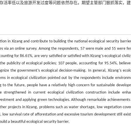
存活率低以及旅游开发过度等问题依然存在。期望主管部门狠抓落实，建
tion in Xizang and contribute to building the national ecological security barrie
res via an online survey. Among the respondents, 57 were male and 55 were fe
unting for 86.61%, are very satisfied or satisfied with Xizang’s ecological civili
he publicity of ecological policies; 107 people, accounting for 95.54%, believe
gnize the government’s ecological decision-making. In general, Xizang’s ecolo
lems in ecological civilization pointed out by the respondents include environm
g to the future, people have a relatively high concern for sustainable develop
e strengthened in current ecological civilization construction include enha
investment and applying green technologies. Although remarkable achievements
ther projects in Xizang, problems such as water shortage, low vegetation cove
 low survival rate of afforestation and excessive tourism development still exist.
ld a beautiful ecological security barrier.