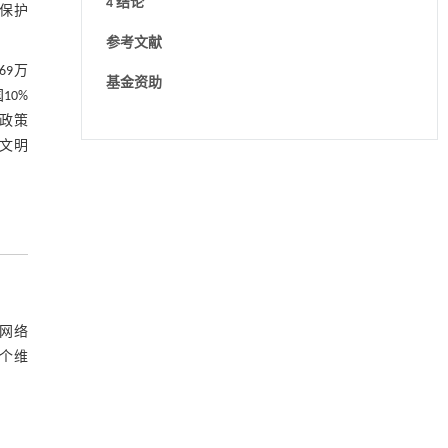
4 结论
保护
参考文献
69万
基金资助
10%
政策
文明
用于宽浓度范围高效捕集CO₂及低能耗再生的新
[1]
型酮基IPDA相变吸收剂
Engineering
. 2026, Vol.58(3): 1-303
https://doi.org/10.1016/j.eng.2025.05.008
利用纳米结构增强水产养殖安全性——危害物
[2]
检测与去除
Engineering
. 2026, Vol.58(3): 1-303
网络
https://doi.org/10.1016/j.eng.2025.07.044
个维
迈向聚合物循环发展的未来
[3]
Engineering
. 2026, Vol.58(3): 1-303
https://doi.org/10.1016/j.eng.2026.01.007