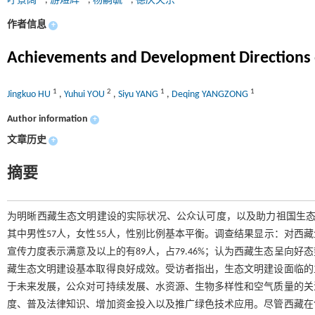
呼景阔
,
游煜辉
,
杨嗣毓
,
德庆央宗
作者信息
+
Achievements and Development Directions of 
1
2
1
1
Jingkuo HU
,
Yuhui YOU
,
Siyu YANG
,
Deqing YANGZONG
Author information
+
文章历史
+
摘要
为明晰西藏生态文明建设的实际状况、公众认可度，以及助力祖国生态
其中男性57人，女性55人，性别比例基本平衡。调查结果显示：对西藏生
宣传力度表示满意及以上的有89人，占79.46%；认为西藏生态呈向好态势的
藏生态文明建设基本取得良好成效。受访者指出，生态文明建设面临的
于未来发展，公众对可持续发展、水资源、生物多样性和空气质量的关
度、普及法律知识、增加资金投入以及推广绿色技术应用。尽管西藏在