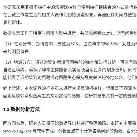
本研究采用非概率抽样中的滚雪球抽样与便利抽样相结合的方式进行数
在西藏工作或生活的相关人员作为初始调查对象，再鼓励其将问卷链接
景的群体。
数据收集工作于特定时间段内集中进行，共回收问卷112份，所有问卷均
（1）性别分布：受访者中，男性为57人，占总样本的50.89%；女性
来的测量偏差。
（2）地域分布：通过对受访者填写问卷时的IP地址进行分析，可以有效识
自治区境内，确保了样本主体能够真实反映当地民众的切身感知。同时，有
能代表了近期曾到访西藏或对西藏生态保持高度关注的外地公众，他们
综上所述，本次调查的样本虽未进行大规模随机抽样，但覆盖了西藏本
面地反映公众对西藏生态文明建设的感知，使研究结果具有一定的普遍
1.3 数据分析方法
回收问卷后，研究人员将原始数据导出并进行整理编码。本研究主要采
SPSS 25.0或Excel等软件完成。分析重点在于计算各项问题的频