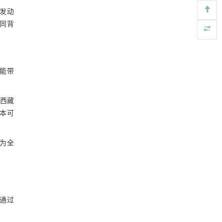
Erratum to "Procyanidin C1 Modulates the
[4]
发动
Microbiome to Increase FOXO1 Signaling and
同背
Valeric Acid Levels to Protect the Mucosal Barrier
in Inflammatory Bowel Disease" [Engineering 42
(2024) 108-120]
https://doi.org/10.1016/j.eng.2026.01.007
可能带
用于废旧聚烯烃高效氢解的熵工程策略
[5]
Engineering
. 2026, Vol.58(3): 1-303
https://doi.org/10.1016/j.eng.2025.04.030
于西藏
样本可
为全
通过