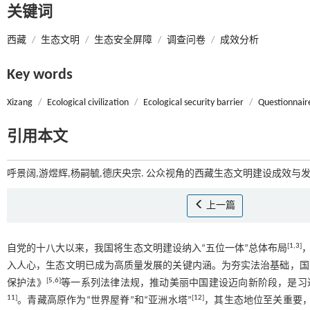
关键词
西藏
/
生态文明
/
生态安全屏障
/
调查问卷
/
成效分析
Key words
Xizang
/
Ecological civilization
/
Ecological security barrier
/
Questionnair
引用本文
呼景阔,游煜辉,杨嗣毓,德庆央宗. 公众视角的西藏生态文明建设成效与发展
上一篇
[
1
,
3
]
自党的十八大以来，我国将生态文明建设纳入“五位一体”总体布局
入人心，生态文明已成为高质量发展的关键内涵。为夯实法治基础，国
[
5
,
6
]
保护法》
等一系列法律法规，推动美丽中国建设迈向新阶段，是习
11
]
[
12
]
。青藏高原作为“世界屋脊”和“亚洲水塔”
，其生态地位至关重要