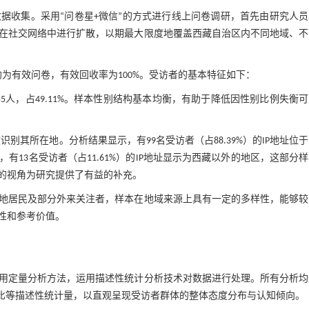
据收集。采用“问卷星+微信”的方式进行线上问卷调研，首先由研究人员
在社交网络中进行扩散，以期最大限度地覆盖西藏自治区内不同地域、不
为有效问卷，有效回收率为100%。受访者的基本特征如下：
为55人，占49.11%。样本性别结构基本均衡，有助于降低因性别比例失衡
别其所在地。分析结果显示，有99名受访者（占88.39%）的IP地址位
13名受访者（占11.61%）的IP地址显示为西藏以外的地区，这部分
的视角为研究提供了有益的补充。
地居民及部分外来关注者，样本在地域来源上具有一定的多样性，能够较
性和参考价值。
用定量分析方法，运用描述性统计分析技术对数据进行处理。所有分析均
数、百分比等描述性统计量，以直观呈现受访者群体的整体态度分布与认知倾向。