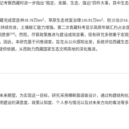
记考察西藏时进一步指出“稳定、发展、生态、强边”四件大事，其中生态
2
2
完成营造林18.76万km
、草原生态修复治理130.81万km
、防沙治沙16.
水质持续优良，土壤碳汇能力增强。第二次青藏科考显示高原年碳汇约占全国
[
14
]
同愿景
。然而，尽管政策推进与建设成效显著，现有研究多侧重于宏观
。因此，本研究基于问卷调查，旨在从公众感知出发，系统评估西藏生态
提供依据，从而助力西藏国家生态文明高地的深化推进。
未来期望。为实现这一目标，研究采用横断面调查设计，通过构建结构化
明建设的满意度、政策认知度、个人参与情况以及对未来方向的看法等多