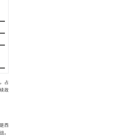
人，占
后续政
）是西
挑战。