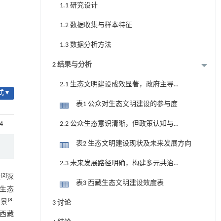
1.1 研究设计
1.2 数据收集与样本特征
1.3 数据分析方法
2 结果与分析
2.1 生态文明建设成效显著，政府主导
 ▾
作用获得高度认同
表1 公众对生态文明建设的参与度
2.2 公众生态意识清晰，但政策认知与
14
行动参与有待深化
表2 生态文明建设现状及未来发展方向
2.3 未来发展路径明确，构建多元共治
[
2
]
格局成为共识
念
深
表3 西藏生态文明建设效度表
生态
[
8
-
愿景
3 讨论
西藏