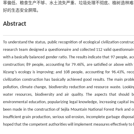
率偏低、粮食生产不够、水土流失严重、垃圾处理不彻底、植树造林难
好的生态安全屏障。
Abstract
To understand the status, public recognition of ecological civilization construc
research team designed a questionnaire and collected 112 valid questionnai
with a basically balanced gender ratio. The results indicate that 97 people, acco
construction; 89 people, accounting for 79.46%, are satisfied or above with t
Xizang’s ecology is improving; and 108 people, accounting for 96.43%, reco
civilization construction has basically achieved good results. The main prob
pollution, climate change, biodiversity reduction and resource waste. Lookin
water resources, biodiversity and air quality. The aspects that should b
environmental education, popularizing legal knowledge, increasing capital 
been made in the construction of Sejila Mountain National Forest Park and o
insufficient grain production, serious soil erosion, incomplete garbage disposal,
hoped that the competent authorities will implement measures effectively to bui