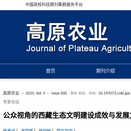
中国高校科技期刊集群服务平台
首页
期刊介绍
高原农业
››
2025, Vol. 9
››
Issue (06)
: 804 -810.
DOI:
10.19707/j.cnki.jp
专家论坛
公众视角的西藏生态文明建设成效与发展
1
2
1
1