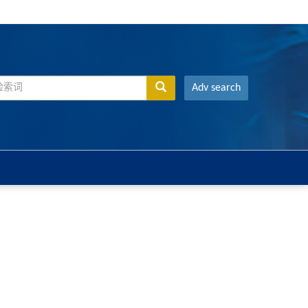
Adv search