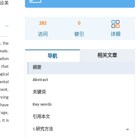
设美
282
0
访问
被引
详细
r, the
male,
相关文章
导航
zation
 that
摘要
gical
Abstract
ental
ment,
关键词
ncing
Key words
 have
rage,
引用本文
 It is
1 研究方法