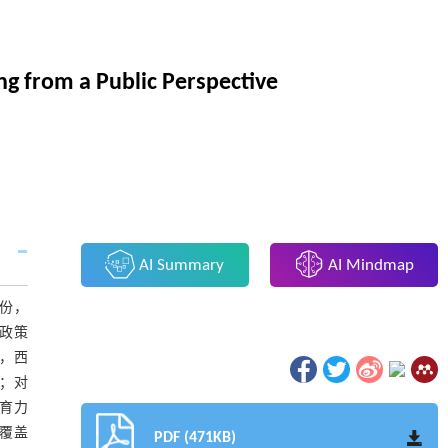
ng from a Public Perspective
AI Summary
AI Mindmap
份，
态政策
看，西
；对
育力
覆盖
PDF (471KB)