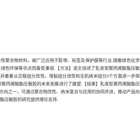
性聚合物材料，被广泛应用于胶带、标签及保护膜等行业.随着绿色化学
绿色环保等优点而备受重视.【方法】该文综述了乳液型聚丙烯酸酯压敏
并着重从交联组分改性、增黏组分改性和无机纳米组分3个方面进一步探
型聚丙烯酸酯压敏胶的未来发展进行了展望.【结果】乳液型聚丙烯酸酯压
方向之一，可通过聚合物改性、纳米复合与应用的协同并进，推动产品向
酯压敏胶的研究提供理论支持.