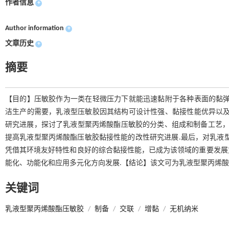
作者信息
+
Author information
+
文章历史
+
摘要
【目的】压敏胶作为一类在轻微压力下就能迅速黏附于各种表面的黏弹
洁生产的需要，乳液型压敏胶因其结构可设计性强、黏接性能优异以及
研究进展，探讨了乳液型聚丙烯酸酯压敏胶的分类、组成和制备工艺，
提高乳液型聚丙烯酸酯压敏胶黏接性能的改性研究进展.最后，对乳液
凭借其环境友好特性和良好的综合黏接性能，已成为该领域的重要发展
能化、功能化和应用多元化方向发展.【结论】该文可为乳液型聚丙烯酸
关键词
乳液型聚丙烯酸酯压敏胶
/
制备
/
交联
/
增黏
/
无机纳米