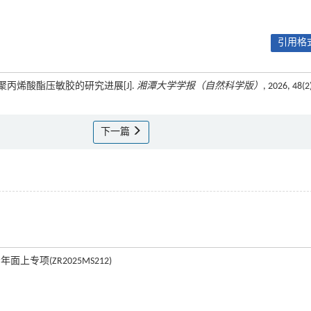
引用格式
液型聚丙烯酸酯压敏胶的研究进展[J].
湘潭大学学报（自然科学版）
, 2026, 48(2
下一篇
面上专项(ZR2025MS212)