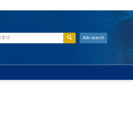
Adv search