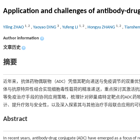
Application and challenges of antibody-drug
1
,
2
3
1
,
2
1
,
2
Yiling ZHAO
,
Yaoyao DING
,
Yufeng LI
,
Hongyu ZHANG
,
Tianshe
Author information
+
文章历史
+
摘要
近年来，抗体药物偶联物（ADC）凭借其靶向递送与免疫调节的双重优
体与抗原特异性结合实现细胞毒性载荷的精准递送，重点探讨其激活抗肿
等免疫治疗手段的协同应用策略，梳理针对卵巢癌特定靶点的ADC药
计、提升疗效与安全性，以及深入探索其与其他治疗手段联合应用的可
Abstract
In recent years, antibody-drug conjugate (ADC) have emerged as a focus of res