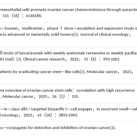
esothelial cells promote ovarian cancer chemoresistance through paracri
，
131
（16）：e146186.
n—human，multicenter，phase Ⅰ dose—escalation and expansion study o
in advanced or metastatic solid tumors[J].
Journal of clinical oncology
，
tudy of bevacizumab with weekly anetumab ravtansine or weekly paclita
CI trial）[J].
Clinical cancer research
，
2025
，
31
（6）：993-1001.
atients by eradicating cancer stem—like cells[J].
Molecular cancer
，
2023
，
e overview of ovarian cancer stem cells：correlation with high recurrence
].
Molecular cancer
，
2025
，
24
（1）：135.
—in—class dll3—targeted bispecific t—cell engager，in recurrent small—cel
al oncology
，
2023
，
41
（16）：2893-2903.
conjugates for detection and inhibition of ovarian cancer[J].