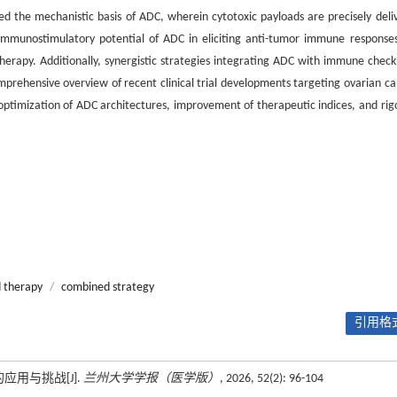
d the mechanistic basis of ADC, wherein cytotoxic payloads are precisely deli
immunostimulatory potential of ADC in eliciting anti-tumor immune response
rapy. Additionally, synergistic strategies integrating ADC with immune check
prehensive overview of recent clinical trial developments targeting ovarian ca
l optimization of ADC architectures, improvement of therapeutic indices, and rig
 therapy
/
combined strategy
引用格式
用与挑战[J].
兰州大学学报（医学版）
, 2026, 52(2): 96-104