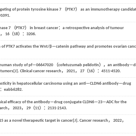
argeting of protein tyrosine kinase 7 （PTK7） as an immunotherapy candida
091.
inase 7 （PTK7） in breast cancer：a retrospective analysis of tumour
，
16
（18）：3206.
of PTK7 activates the Wnt/β—catenin pathway and promotes ovarian canc
human study of pf—06647020 （cofetuzumab pelidotin），an antibody—d
 tumors[J].
Clinical cancer research
，
2021
，
27
（16）：4511-4520.
asticity in hepatocellular carcinoma using an anti—CLDN6 antibody—drug
eabb6282.
nical efficacy of the antibody—drug conjugate CLDN6—23—ADC for the
earch
，
2023
，
29
（11）：2131-2143.
5 as a novel therapeutic target in cancer[J].
Cancer research
，
2022
，