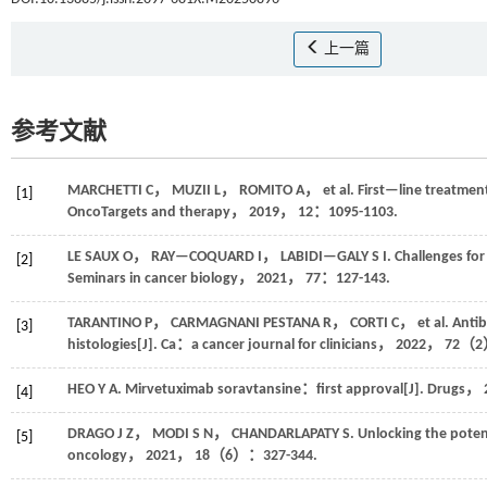
上一篇
参考文献
MARCHETTI
C
，
MUZII
L
，
ROMITO
A
，
et al.
First—line treatmen
[1]
OncoTargets and therapy
，
2019
，
12
：1095-1103.
LE SAUX
O
，
RAY—COQUARD
I
，
LABIDI—GALY
S I
.
Challenges for
[2]
Seminars in cancer biology
，
2021
，
77
：127-143.
TARANTINO
P
，
CARMAGNANI PESTANA
R
，
CORTI
C
，
et al.
Antib
[3]
histologies[J].
Ca：a cancer journal for clinicians
，
2022
，
72
（2）
HEO
Y A
.
Mirvetuximab soravtansine：first approval[J].
Drugs
，
[4]
DRAGO
J Z
，
MODI
S N
，
CHANDARLAPATY
S
.
Unlocking the poten
[5]
oncology
，
2021
，
18
（6）：327-344.