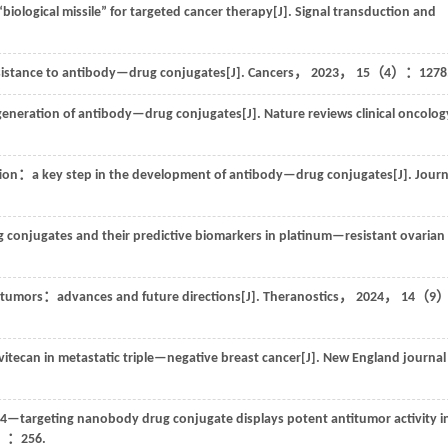
ological missile” for targeted cancer therapy[J].
Signal transduction and
istance to antibody—drug conjugates[J].
Cancers
，
2023
，
15
（4）：1278
 generation of antibody—drug conjugates[J].
Nature reviews clinical oncolog
ation：a key step in the development of antibody—drug conjugates[J].
Journ
 conjugates and their predictive biomarkers in platinum—resistant ovarian
 tumors：advances and future directions[J].
Theranostics
，
2024
，
14
（9
tecan in metastatic triple—negative breast cancer[J].
New England journal
4—targeting nanobody drug conjugate displays potent antitumor activity i
：256.