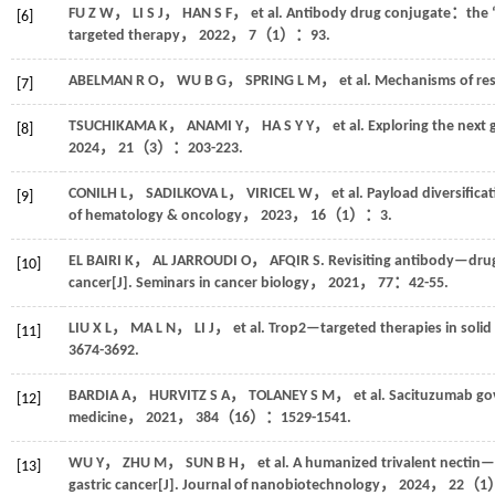
FU
Z W
，
LI
S J
，
HAN
S F
，
et al.
Antibody drug conjugate：the “bi
[6]
targeted therapy
，
2022
，
7
（1）：93.
ABELMAN
R O
，
WU
B G
，
SPRING
L M
，
et al.
Mechanisms of res
[7]
TSUCHIKAMA
K
，
ANAMI
Y
，
HA S
Y Y
，
et al.
Exploring the next
[8]
2024
，
21
（3）：203-223.
CONILH
L
，
SADILKOVA
L
，
VIRICEL
W
，
et al.
Payload diversific
[9]
of hematology & oncology
，
2023
，
16
（1）：3.
EL BAIRI
K
，
AL JARROUDI
O
，
AFQIR
S
.
Revisiting antibody—drug
[10]
cancer[J].
Seminars in cancer biology
，
2021
，
77
：42-55.
LIU
X L
，
MA
L N
，
LI
J
，
et al.
Trop2—targeted therapies in solid
[11]
3674-3692.
BARDIA
A
，
HURVITZ
S A
，
TOLANEY
S M
，
et al.
Sacituzumab govi
[12]
medicine
，
2021
，
384
（16）：1529-1541.
WU
Y
，
ZHU
M
，
SUN
B H
，
et al.
A humanized trivalent nectin—
[13]
gastric cancer[J].
Journal of nanobiotechnology
，
2024
，
22
（1）