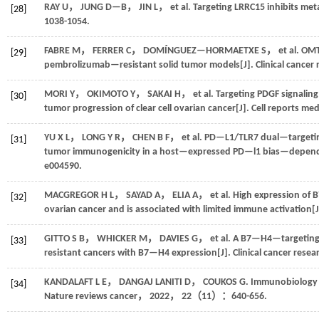
RAY
U
，
JUNG
D—B
，
JIN
L
，
et al.
Targeting LRRC15 inhibits meta
[28]
1038-1054.
FABRE
M
，
FERRER
C
，
DOMÍNGUEZ—HORMAETXE
S
，
et al.
OMTX
[29]
pembrolizumab—resistant solid tumor models[J].
Clinical cancer
MORI
Y
，
OKIMOTO
Y
，
SAKAI
H
，
et al.
Targeting PDGF signaling
[30]
tumor progression of clear cell ovarian cancer[J].
Cell reports med
YU
X L
，
LONG
Y R
，
CHEN
B F
，
et al.
PD—L1/TLR7 dual—targeting
[31]
tumor immunogenicity in a host—expressed PD—l1 bias—depend
e004590.
MACGREGOR
H L
，
SAYAD
A
，
ELIA
A
，
et al.
High expression of B
[32]
ovarian cancer and is associated with limited immune activation[
GITTO
S B
，
WHICKER
M
，
DAVIES
G
，
et al.
A B7—H4—targeting a
[33]
resistant cancers with B7—H4 expression[J].
Clinical cancer resea
KANDALAFT
L E
，
DANGAJ LANITI
D
，
COUKOS
G
.
Immunobiology o
[34]
Nature reviews cancer
，
2022
，
22
（11）：640-656.