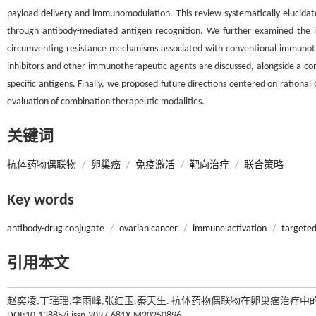
payload delivery and immunomodulation. This review systematically elucidate
through antibody-mediated antigen recognition. We further examined the 
circumventing resistance mechanisms associated with conventional immunothe
inhibitors and other immunotherapeutic agents are discussed, alongside a com
specific antigens. Finally, we proposed future directions centered on rationa
evaluation of combination therapeutic modalities.
关键词
抗体药物偶联物
/
卵巢癌
/
免疫激活
/
靶向治疗
/
联合策略
Key words
antibody-drug conjugate
/
ovarian cancer
/
immune activation
/
targeted
引用本文
赵奕凌,丁瑶瑶,李雨峰,张红玉,秦天生. 抗体药物偶联物在卵巢癌治疗中的应
DOI:10.13885/j.issn.2097-681X.M20250896