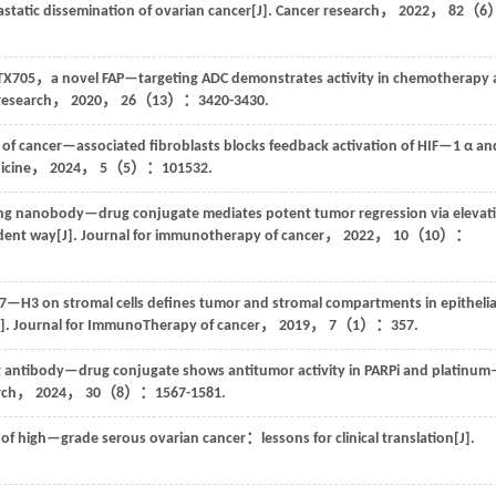
static dissemination of ovarian cancer[J].
Cancer research
，
2022
，
82
（6
705，a novel FAP—targeting ADC demonstrates activity in chemotherapy
 research
，
2020
，
26
（13）：3420-3430.
 of cancer—associated fibroblasts blocks feedback activation of HIF—1 α an
icine
，
2024
， 5（5）：101532.
 nanobody—drug conjugate mediates potent tumor regression via elevat
ent way[J].
Journal for immunotherapy of cancer
，
2022
， 10（10）：
7—H3 on stromal cells defines tumor and stromal compartments in epithelia
J].
Journal for ImmunoTherapy of cancer
，
2019
，
7
（1）：357.
ntibody—drug conjugate shows antitumor activity in PARPi and platinu
rch
，
2024
，
30
（8）：1567-1581.
f high—grade serous ovarian cancer：lessons for clinical translation[J].