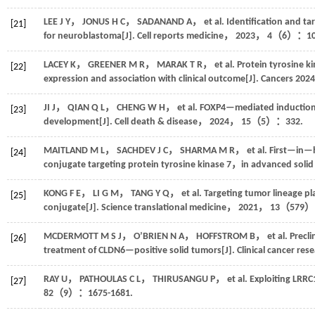
LEE
J Y
，
JONUS
H C
，
SADANAND
A
，
et al.
Identification and t
[21]
for neuroblastoma[J].
Cell reports medicine
，
2023
，
4
（6）：101
LACEY
K
，
GREENER
M R
，
MARAK
T R
，
et al.
Protein tyrosine k
[22]
expression and association with clinical outcome[J].
Cancers
2024
JI
J
，
QIAN
Q L
，
CHENG
W H
，
et al.
FOXP4—mediated induction 
[23]
development[J].
Cell death & disease
，
2024
，
15
（5）：332.
MAITLAND
M L
，
SACHDEV
J C
，
SHARMA
M R
，
et al.
First—in—
[24]
conjugate targeting protein tyrosine kinase 7，in advanced solid
KONG
F E
，
LI
G M
，
TANG
Y Q
，
et al.
Targeting tumor lineage pl
[25]
conjugate[J].
Science translational medicine
，
2021
，
13
（579）：
MCDERMOTT
M S J
，
O’BRIEN
N A
，
HOFFSTROM
B
，
et al.
Precli
[26]
treatment of CLDN6—positive solid tumors[J].
Clinical cancer res
RAY
U
，
PATHOULAS
C L
，
THIRUSANGU
P
，
et al.
Exploiting LRRC1
[27]
82
（9）：1675-1681.