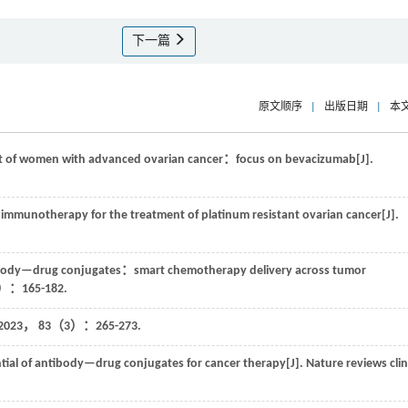
下一篇
原文顺序
|
出版日期
|
本
t of women with advanced ovarian cancer：focus on bevacizumab[J].
 immunotherapy for the treatment of platinum resistant ovarian cancer[J].
ody—drug conjugates：smart chemotherapy delivery across tumor
：165-182.
2023
，
83
（3）：265-273.
tial of antibody—drug conjugates for cancer therapy[J].
Nature reviews clin