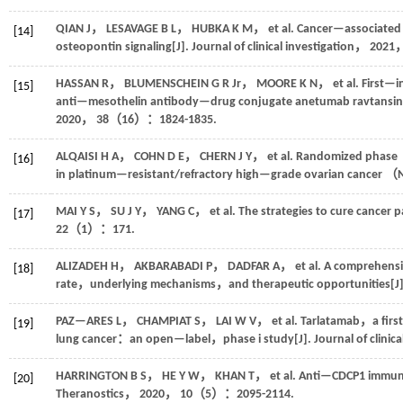
QIAN
J
，
LESAVAGE
B L
，
HUBKA
K M
，
et al.
Cancer—associated m
[14]
osteopontin signaling[J].
Journal of clinical investigation
，
2021
HASSAN
R
，
BLUMENSCHEIN
G R Jr
，
MOORE
K N
，
et al.
First—i
[15]
anti—mesothelin antibody—drug conjugate anetumab ravtansine 
2020
，
38
（16）：1824-1835.
ALQAISI
H A
，
COHN
D E
，
CHERN
J Y
，
et al.
Randomized phase Ⅱs
[16]
in platinum—resistant/refractory high—grade ovarian cancer （N
MAI
Y S
，
SU
J Y
，
YANG
C
，
et al.
The strategies to cure cancer p
[17]
22
（1）：171.
ALIZADEH
H
，
AKBARABADI
P
，
DADFAR
A
，
et al.
A comprehensiv
[18]
rate，underlying mechanisms，and therapeutic opportunities[J
PAZ—ARES
L
，
CHAMPIAT
S
，
LAI
W V
，
et al.
Tarlatamab，a first
[19]
lung cancer：an open—label，phase i study[J].
Journal of clinic
HARRINGTON
B S
，
HE
Y W
，
KHAN
T
，
et al.
Anti—CDCP1 immuno—
[20]
Theranostics
，
2020
，
10
（5）：2095-2114.