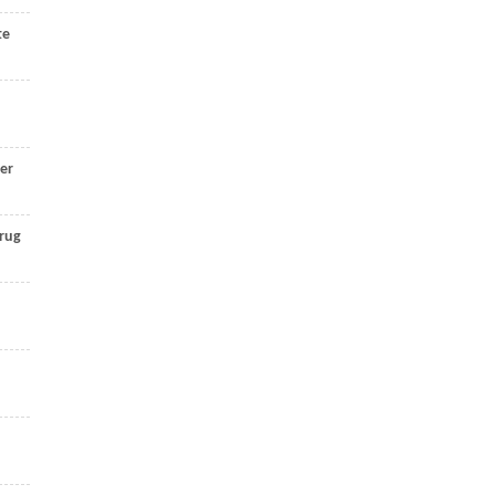
te
er
rug