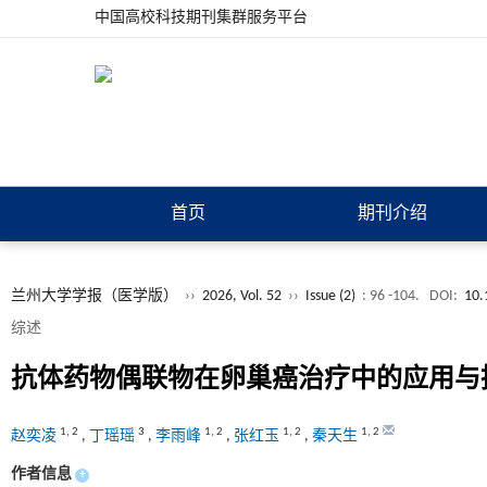
中国高校科技期刊集群服务平台
首页
期刊介绍
兰州大学学报（医学版）
››
2026, Vol. 52
››
Issue (2)
: 96 -104.
DOI:
10.
综述
抗体药物偶联物在卵巢癌治疗中的应用与
1
,
2
3
1
,
2
1
,
2
1
,
2
赵奕凌
,
丁瑶瑶
,
李雨峰
,
张红玉
,
秦天生
作者信息
+