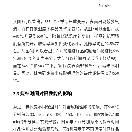
Full size
从
图6
可以看出，655 ℃下样品严重变形，表面出现较多气
泡，而在其他温度下样品完整无变形。从
图7
可以看出，从
640 ℃升高到650 ℃，随着烧结温度的增加，样品的抗弯强
度有所提升，收缩率增加但变化较小，孔隙率均在23.5%左
右。从
图8
则可以看出，650 ℃烧结样品的颗粒间黏结比645
℃和640 ℃的更为充分，大部分颗粒间明显形成了烧结颈；
而在645 ℃和640 ℃下，颗粒仅表面轻微靠近，黏结不明
显。因此，综合确定挤出成形铝坯体的最佳烧结温度为650
℃。
2.3 烧结时间对铝性能的影响
为进一步探究不同保温时间对金属铝性能的影响，在650 ℃
分别保温30、60、90、120、150、180 min。
图9
为保温180
min的部分样品宏观形貌，
图10
与
图11
分别为不同保温时间
样品性能对比和微观形貌。
表1
则展示了不同保温时间样品