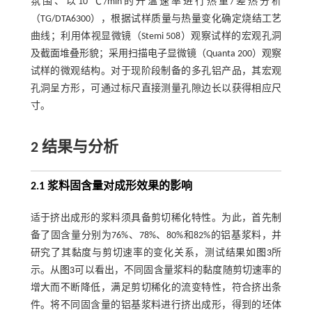
氛围、以10 ℃/min的升温速率进行热重/差热分析
（TG/DTA6300），根据试样质量与热量变化确定烧结工艺
曲线；利用体视显微镜（Stemi 508）观察试样的宏观孔洞
及截面堆叠形貌；采用扫描电子显微镜（Quanta 200）观察
试样的微观结构。对于现阶段制备的多孔铝产品，其宏观
孔洞呈方形，可通过标尺直接测量孔隙边长以获得相应尺
寸。
2 结果与分析
2.1 浆料固含量对成形效果的影响
适于挤出成形的浆料须具备剪切稀化特性。为此，首先制
备了固含量分别为76%、78%、80%和82%的铝基浆料，并
研究了其黏度与剪切速率的变化关系，测试结果如
图3
所
示。从
图3
可以看出，不同固含量浆料的黏度随剪切速率的
增大而不断降低，满足剪切稀化的流变特性，符合挤出条
件。将不同固含量的铝基浆料进行挤出成形，得到的坯体