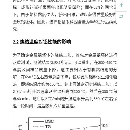
体试样坍塌严重，难以支撑；在78%的固含量下，浆料较
稀，成形的试样表面会出现明显凹陷；而在82%的固含量
下，由于浆料黏度过大，挤出困难，难以获得质量较好的
金属铝坯体。因此，选择铝基浆料固含量为80%进行后续研
究。
2.2 烧结温度对铝性能的影响
为了确定金属铝坯体的烧结工艺，首先对金属铝坯体进行
热重测试，测试结果如
图5
所示。可以看出，在300~450 ℃
温度区间样品质量下降，这主要归因于有机黏结剂的分
解；在650 ℃左右热量急剧下降，说明此时铝粉发生熔化吸
热，即烧结温度约为650 ℃。综上可确定初步烧结工艺：以
2 ℃/min的升温速率从室温升高到300 ℃，然后在300 ℃保
温60 min，随后以2 ℃/min的升温速率升高到650 ℃左右保
温一段时间，最后随炉冷却至室温。