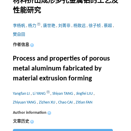
材料挤出成形多孔金属铝的工艺及
性能研究
李杨帆
,
杨力
,
唐世艳
,
刘菁非
,
杨致远
,
徐子桢
,
蔡超
,
樊自田
作者信息
+
Process and properties of porous
metal aluminum fabricated by
material extrusion forming
Yangfan LI
,
Li YANG
,
Shiyan TANG
,
Jingfei LIU
,
Zhiyuan YANG
,
Zizhen XU
,
Chao CAI
,
Zitian FAN
Author information
+
文章历史
+