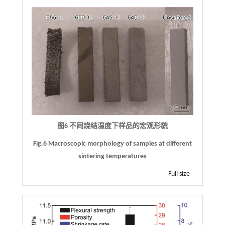
图6 不同烧结温度下样品的宏观形貌
Fig.6 Macroscopic morphology of samples at different
sintering temperatures
Full size