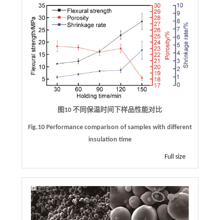
图10 不同保温时间下样品性能对比
Fig.10 Performance comparison of samples with different
insulation time
Full size