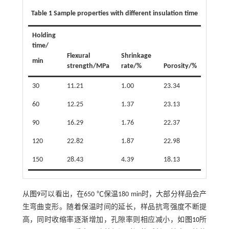
Table 1 Sample properties with different insulation time
Holding
time/
Flexural
Shrinkage
min
strength/MPa
rate/%
Porosity/%
30
11.21
1.00
23.34
60
12.25
1.37
23.13
90
16.29
1.76
22.37
120
22.82
1.87
22.98
150
28.43
4.39
18.13
从
图9
可以看出，在650 ℃保温180 min时，大部分样品会产
生弯曲变形。随着保温时间的延长，样品抗弯强度不断提
高，同时收缩率逐渐增加，孔隙率则相应减小，如
图10
所