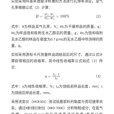
实验采用阿基米德悬浮称重的方法进行孔隙率测定。显气
孔率根据
公式（2）
计算：
−
W
W
=
×
100
%
2
1
（2）
B
Β
=
W
2
-
W
1
W
2
-
W
3
×
100
%
−
W
W
2
3
式中：
B
为样品显气孔率，%；
W
为干燥样品的质量，g；
1
W
为样品饱和吸附无水乙醇后的质量，g；
W
为饱和吸附
2
3
无水乙醇的样品在密度为0.7 g/mL的无水乙醇中所测得的质
量，g。
实验采用游标卡尺测量样品烧结前后的尺寸，通过公式计
算获得相应的收缩率，其中线性收缩率公式如
式（3）
所
示：
−
L
L
=
0
（3）
η
η
=
L
0
-
L
L
0
L
0
式中：
η
为线性收缩率，%；
L
为烧结前样品长度，mm；
L
0
为烧结后样品长度，mm。
采用流变仪（MCR302）测试铝基浆料的黏度与剪切速率关
系；通过X射线衍射仪（XRD-7000）分析物相成分；在氩气