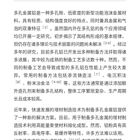
多孔金属铝是一种多孔隙、低密度的新型功能泡沫金属材
料，具有轻质、结构强度良好的特点，同时兼具金属和气
［
1
］
泡的双重特征
。虽然国内外在多孔铝的各个应用领域
均已开展一定研究，初步揭示了其结构形成的基本规律，
［
2
-
6
］
但仍存在诸多理论与技术层面的问题尚未解决
。经过
多年的研究，目前多孔铝已开发出多种制备方法并取得诸
多进展，其中较为成熟的制备工艺多达数十种。然而，不
同的制备工艺会导致成型的多孔铝在性能上产生较大差
［
7
］
异。常用的制备方法包括渗流铸造法
、电沉积法
［
8
］
［
9
-
10
］
、粉末冶金法
等，这些方法通常是通过添加额
外造孔剂来制备多孔结构，整体工序繁琐复杂、生产周期
长且成本较高。
近年来，快速发展的增材制造技术为制备多孔金属铝提供
了一种新的解决方案。目前，用于制备多孔金属的增材制
造技术利用高能量束使材料熔化成型。然而，铝粉具有高
反射率、高电导率、易爆炸等特性，许多方法难以适用。