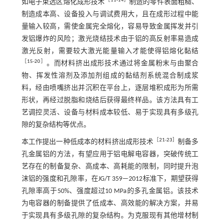
［
11
-
14
］
如电子束选区熔化成形技术
制造的零件表面粗糙、
制造成本高、设备投入与调试费用大，且在成形过程中能
量输入较高，需使金属完全熔化，容易导致金属挥发并引
发铝爆炸的风险；激光烧结技术由于铝的高反射率易造成
激光反射，需要较大激光能量输入才能使得铝熔化黏结
［
15
-
20
］
。而材料挤出成形技术通过将金属粉末与由聚合
物、挥发性溶剂及添加剂组成的黏结剂系统混合制成浆
料，经由喷嘴挤出并沉积在平台上，逐层堆积成形为所需
形状，再经过脱脂和烧结后获得最终样品。该方法具有工
艺调控灵活、设备与材料成本较低、易于实现具有多级孔
隙的复杂结构等优点。
［
21
-
23
］
本工作提出一种低成本的材料挤出成形技术
制备多
孔金属铝的方法，有望应用于铝电解电容器，突破传统工
艺存在的制备复杂、高成本、高耗能的限制，同时提升泡
沫铝的强度和孔隙率，在JG/T 359—2012标准下，期望获得
孔隙率高于50%、强度超过10 MPa的多孔金属铝。该技术
为电容器的制备提供了低成本、高效能的解决方案，并易
于实现具有多级孔隙的复杂结构。为克服现有其他增材制