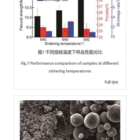
图7 不同烧结温度下样品性能对比
Fig.7 Performance comparison of samples at different
sintering temperatures
Full size