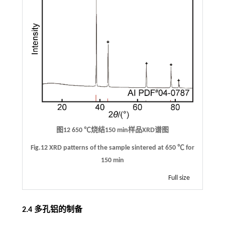
图12 650 ℃烧结150 min样品XRD谱图
Fig.12 XRD patterns of the sample sintered at 650 ℃ for
150 min
Full size
2.4 多孔铝的制备