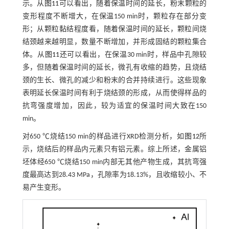
示。从
图11
可以看出，随着保温时间的延长，粉末颗粒的
变形程度不断增大，在保温150 min时，颗粒存在部分变
形；从颗粒黏结程度看，随着保温时间的延长，颗粒间烧
结颈越来越明显，数量不断增加，并形成固结的颗粒集合
体。从
图11
还可以看出，在保温30 min时，样品中孔隙较
多，但随着保温时间的延长，微孔有收缩的趋势，且烧结
颈的生长、微孔的减少和粉末的合并持续进行。这些现象
表明延长保温时间有利于烧结颈的形成，从而使得样品的
抗弯强度增加，因此，较为适宜的保温时间大致在150
min。
对650 ℃烧结150 min的样品进行XRD检测分析，如
图12
所
示，烧结后的样品内元素只有铝元素。综上所述，金属铝
坯体经650 ℃烧结150 min内部无其他产物生成，其抗弯强
度最高达到28.43 MPa，孔隙率为18.13%，且收缩较小、不
易产生变形。