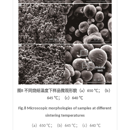
图8 不同烧结温度下样品微观形貌（a）650 ℃；（b）
645 ℃；（c）640 ℃
Fig.8 Microscopic morphologies of samples at different
sintering temperatures
（a）650 ℃；（b）645 ℃；（c）640 ℃