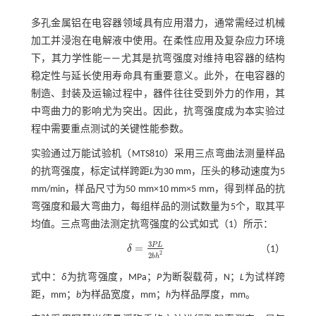
多孔金属铝在电容器领域具有应用潜力，通常需经过机械
加工并浸泡在电解液中使用。在柔性应用及复杂应力环境
下，其力学性能——尤其是抗弯强度对维持电容器的结构
稳定性与延长使用寿命具有重要意义。此外，在电容器的
制造、封装及运输过程中，器件往往受到外力的作用，其
中弯曲力的影响尤为突出。因此，抗弯强度成为本实验过
程中需要重点测试的关键性能参数。
实验通过万能试验机（MTS810）采用三点弯曲法测量样品
的抗弯强度，标定试样跨距
L
为30 mm，压头的移动速度为5
mm/min，样品尺寸为50 mm×10 mm×5 mm，得到样品的抗
弯强度和最大弯曲力，每组样品的测试数量为5个，取其平
均值。三点弯曲法测定抗弯强度的公式如
式（1）
所示：
3
P
L
=
δ
（1）
δ
=
3
P
L
2
b
h
2
2
2
b
h
式中：
δ
为抗弯强度，MPa；
P
为断裂载荷，N；
L
为试样跨
距，mm；
b
为样品宽度，mm；
h
为样品厚度，mm。