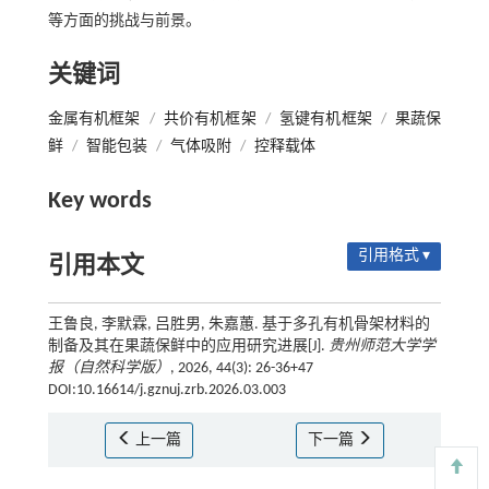
等方面的挑战与前景。
关键词
金属有机框架
/
共价有机框架
/
氢键有机框架
/
果蔬保
鲜
/
智能包装
/
气体吸附
/
控释载体
Key words
引用格式 ▾
引用本文
王鲁良, 李默霖, 吕胜男, 朱嘉蕙. 基于多孔有机骨架材料的
制备及其在果蔬保鲜中的应用研究进展[J].
贵州师范大学学
报（自然科学版）
, 2026, 44(3): 26-36+47
DOI:10.16614/j.gznuj.zrb.2026.03.003
上一篇
下一篇