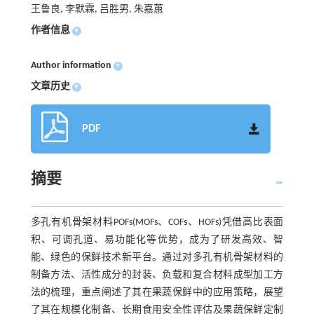
王鲁良, 李默霖, 吕胜男, 朱嘉蕙
作者信息
+
Author information
+
文章历史
+
PDF
摘要
多孔有机骨架材料POFs(MOFs、COFs、HOFs)凭借高比表面
积、可调孔道、易功能化等优势，成为了研发高效、智
能、绿色的保鲜技术新平台。通过对多孔有机骨架材料的
制备方法、活性成分的封装、负载和复合材料成型加工方
法的梳理，重点阐述了其在果蔬保鲜中的应用策略，展望
了其在规模化制备、长期食用安全性评估及果蔬保鲜定制