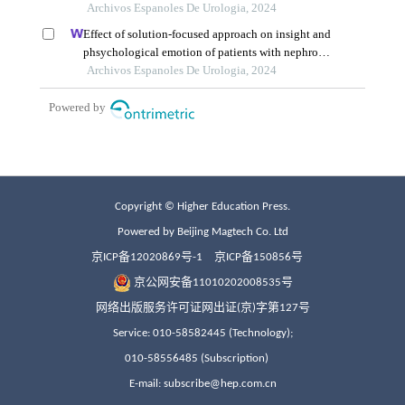
Copyright © Higher Education Press.
Powered by Beijing Magtech Co. Ltd
京ICP备12020869号-1
京ICP备150856号
京公网安备11010202008535号
网络出版服务许可证网出证(京)字第127号
Service: 010-58582445 (Technology);
010-58556485 (Subscription)
E-mail: subscribe@hep.com.cn