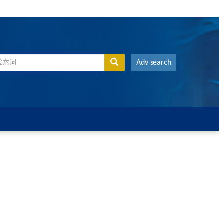
Adv search