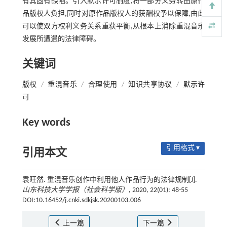
有其固有缺陷。引入默示许可制度,将一部分义务转由原作
品版权人负担,同时对原作品版权人的获酬权予以保障,由此
可以使双方权利义务关系重获平衡,从根本上消除重混音乐
发展所遭遇的法律障碍。
关键词
版权
/
重混音乐
/
合理使用
/
知识共享协议
/
默示许
可
Key words
引用格式 ▾
引用本文
袁旺然. 重混音乐创作中利用他人作品行为的法律规制[J].
山东科技大学学报（社会科学版）
, 2020, 22(01): 48-55
DOI:10.16452/j.cnki.sdkjsk.20200103.006
上一篇
下一篇