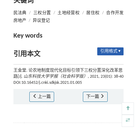
关键词
民法典
/
三权分置
/
土地经营权
/
居住权
/
合作开发
房地产
/
异议登记
Key words
引用格式 ▾
引用本文
王金堂. 论农地制度现代化目标引领下三权分置深化改革思
路[J].
山东科技大学学报（社会科学版）
, 2021, 23(01): 38-40
DOI:10.16452/j.cnki.sdkjsk.2021.01.005
上一篇
下一篇