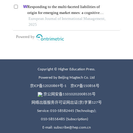
Copyright © Higher Education Press.
Powered by Beijing Magtech Co. Ltd
京ICP备12020869号-1
京ICP备150856号
京公网安备11010202008535号
网络出版服务许可证网出证(京)字第127号
Service: 010-58582445 (Technology);
010-58556485 (Subscription)
E-mail: subscribe@hep.com.cn