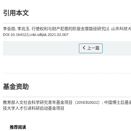
引用本文
李会勋, 李兆玉. 行使权利与财产犯罪的阶层去罪路径研究[J].
山东科技
DOI:10.16452/j.cnki.sdkjsk.2021.02.007
上一篇
基金资助
教育部人文社会科学研究青年基金项目（20YJC820022）; 中国博士后基金面
技大学人才引进科研启动基金项目