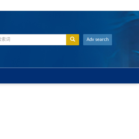
Adv search