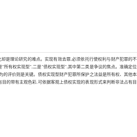
化却是理论研究的难点。实现有效去罪,必须依托行使权利与财产犯罪的不
"所有权实现型",二是"债权实现型",其中第二类是争议的焦点。准确定
行为的评价则是关键。债权实现型财产犯罪所保护之法益是所有权、其他
有目的带有主观色彩,可依据客观上债权实现的表现形式来判断非法占有