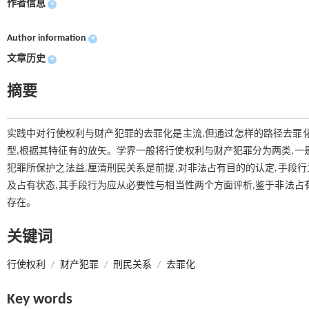
作者信息
+
Author information
+
文章历史
+
摘要
实践中对行使权利与财产犯罪的去罪化是主流,但通过怎样的路径去罪
型,根据其特征有的放矢。学界一般将行使权利与财产犯罪分为两类,一是
犯罪所保护之法益,厘清刑民关系是前提,对非法占有目的的认定,手段
及占有状态,其手段行为应从必要性与相当性两个方面评析,鉴于非法占
存在。
关键词
行使权利
/
财产犯罪
/
刑民关系
/
去罪化
Key words