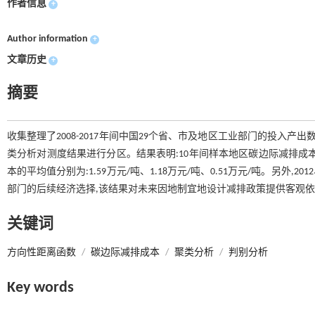
作者信息
+
Author information
+
文章历史
+
摘要
收集整理了2008-2017年间中国29个省、市及地区工业部门的投入
类分析对测度结果进行分区。结果表明:10年间样本地区碳边际减排成本
本的平均值分别为:1.59万元/吨、1.18万元/吨、0.51万元/吨。另
部门的后续经济选择,该结果对未来因地制宜地设计减排政策提供客观
关键词
方向性距离函数
/
碳边际减排成本
/
聚类分析
/
判别分析
Key words