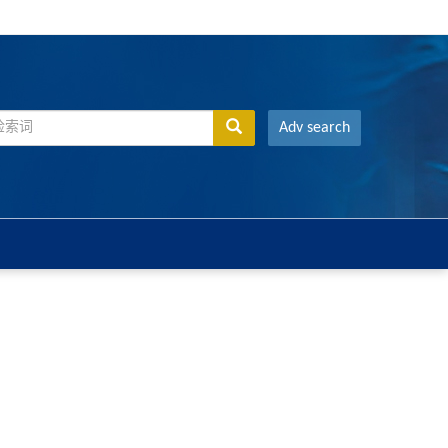
Adv search