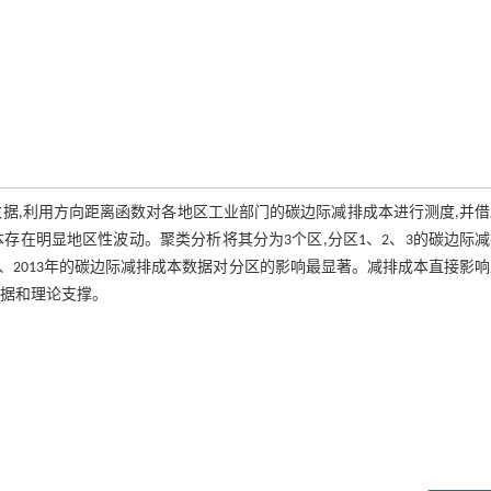
产出数据,利用方向距离函数对各地区工业部门的碳边际减排成本进行测度,并
存在明显地区性波动。聚类分析将其分为3个区,分区1、2、3的碳边际
外,2012、2013年的碳边际减排成本数据对分区的影响最显著。减排成本直接影
依据和理论支撑。