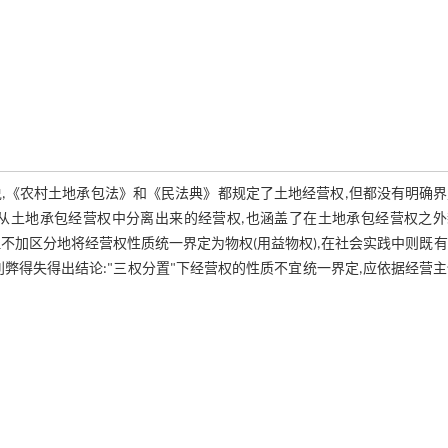
说,《农村土地承包法》和《民法典》都规定了土地经营权,但都没有明确
括从土地承包经营权中分离出来的经营权,也涵盖了在土地承包经营权之外
但不加区分地将经营权性质统一界定为物权(用益物权),在社会实践中则既
利弊得失得出结论:"三权分置"下经营权的性质不宜统一界定,应依据经营