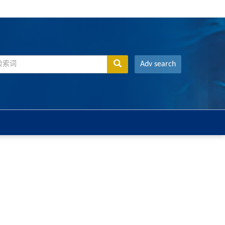
Adv search