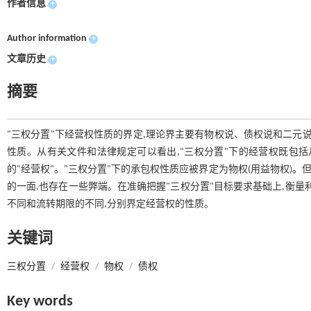
作者信息
+
Author information
+
文章历史
+
摘要
"三权分置"下经营权性质的界定,理论界主要有物权说、债权说和二元
性质。从有关文件和法律规定可以看出,"三权分置"下的经营权既包
的"经营权"。"三权分置"下的承包权性质应被界定为物权(用益物权)。
的一面,也存在一些弊端。在准确把握"三权分置"目标要求基础上,衡量
不同和流转期限的不同,分别界定经营权的性质。
关键词
三权分置
/
经营权
/
物权
/
债权
Key words