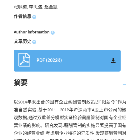
张咏梅, 李思洁, 赵金凯
作者信息
+
Author information
+
文章历史
+
PDF (2022K)
摘要
以2014年末出台的国有企业薪酬管制政策即"限薪令"作为
准自然实验,基于2011—2019年沪深两市A股上市公司的微
观数据,通过双重差分模型实证检验薪酬管制对国有企业经
营业绩的影响。研究发现:薪酬管制的实施显著提高了国有
企业的经营业绩;考虑到企业特征的异质性,发现薪酬管制对