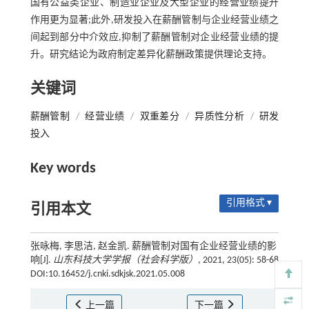
国有公益类企业、制造业企业及大型企业的经营业绩提升
作用更为显著;此外,研发投入在薪酬管制与企业经营业绩之
间起到部分中介效应,抑制了薪酬管制对企业经营业绩的提
升。研究结论为政府制定差异化薪酬政策提供理论支持。
关键词
薪酬管制
/
经营业绩
/
双重差分
/
异质性分析
/
研发
投入
Key words
引用格式 ▾
引用本文
张咏梅, 李思洁, 赵金凯. 薪酬管制对国有企业经营业绩的影
响[J].
山东科技大学学报（社会科学版）
, 2021, 23(05): 58-68
DOI:10.16452/j.cnki.sdkjsk.2021.05.008
上一篇
下一篇