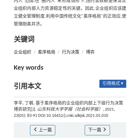
内人"范围;在"圈内人"未形成情形下,违约金数额是保证企
业组织内部人力资源稳定性的关键。因此,企业组织应该建
立健全管理制度,利用中国传统文化"差序格局"的正效应,使
管理刚柔并济。
关键词
企业组织
/
差序格局
/
行为决策
/
博弈
Key words
引用格式 ▾
引用本文
李平, 丁枫. 基于差序格局的企业组织内部上下级行为决策
博弈研究[J].
山东科技大学学报（社会科学版）
, 2021,
23(05): 83-91 DOI:10.16452/j.cnki.sdkjsk.2021.05.010
上一篇
下一篇