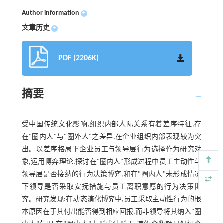
Author information
+
文章历史
+
PDF (2206K)
摘要
受中国传统文化影响,组织内部人际关系有着差序特征,存
在"圈内人"与"圈外人"之差异,在企业组织内部表现较为突
出。以差序格局下企业员工与领导层行为选择作为研究对
象,运用博弈理论,探讨在"圈内人"形成过程中员工主动性与
领导层是否接纳的行为决策博弈,和在"圈内人"未形成情况
下领导是否采取安抚措施与员工离职意愿的行为决策博
弈。研究发现:在动态演化博弈中,员工采取主动性行为的根
本原因在于其付出能否得到相应回报,而非领导将其纳入"圈