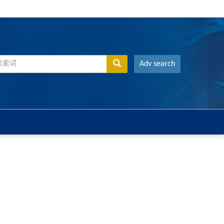
Adv search