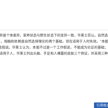
异是个体差异，家养状态与野生状态下的变异一致，华莱士否认。自然选
，相融和依赖是自然选择理论的两个基础，但在适用于人时失效。“本能”
性假说。华莱士认为，本能不过是一个工作假说，不能成为论证的基础；
适用于人，华莱士列出头脑、手足和人裸露的皮肤三个例证，并采用三种
引用格式