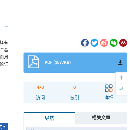
择有
“基
而用
PDF (1877KB)
论证
478
0
访问
被引
详细
相关文章
导航
 ▾