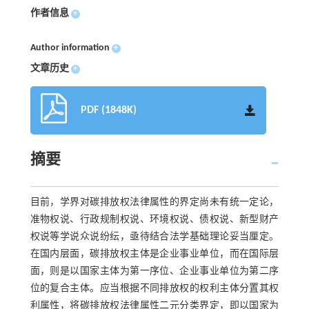
作者信息
+
Author information
+
文章历史
+
PDF (1848K)
摘要
目前，学界对碳排放权法律属性的界定尚未有统一定论，
准物权说、行政规制权说、环境权说、债权说、新型财产
权说等学说众说纷纭，亟待结合法学基础理论妥当厘定。
在国内层面，碳排放权主体是企业事业单位，而在国际层
面，则是以国家主体为第一序位、企业事业单位为第二序
位的复合主体。应当根据不同排放权的权利主体分置其权
利属性，将碳排放权法律属性二元分类界定，即以国家为