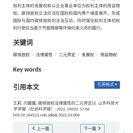
权利主体的发展权和以企业事业单位为权利主体的用益物
权。碳排放权立法应当在国际和国内两个维度展开，形成
国际与国内碳排放权的法治互动，同时强化权利主体的权
利行使应当基于节能降碳等环保约束义务的履行。
关键词
碳排放权
/
法律属性
/
二元界定
/
发展权
/
用益物权
Key words
引用格式 ▾
引用本文
王莉, 闫媛媛. 碳排放权法律属性的二元界定[J].
山东科技大
学学报（社会科学版）
, 2022, 24(03): 57-66
DOI:10.16452/j.cnki.sdkjsk.2022.03.004
上一篇
下一篇