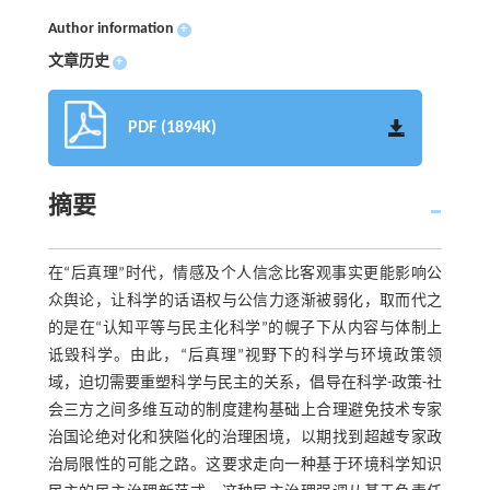
Author information
+
文章历史
+
PDF (1894K)
摘要
在“后真理”时代，情感及个人信念比客观事实更能影响公
众舆论，让科学的话语权与公信力逐渐被弱化，取而代之
的是在“认知平等与民主化科学”的幌子下从内容与体制上
诋毁科学。由此，“后真理”视野下的科学与环境政策领
域，迫切需要重塑科学与民主的关系，倡导在科学-政策-社
会三方之间多维互动的制度建构基础上合理避免技术专家
治国论绝对化和狭隘化的治理困境，以期找到超越专家政
治局限性的可能之路。这要求走向一种基于环境科学知识