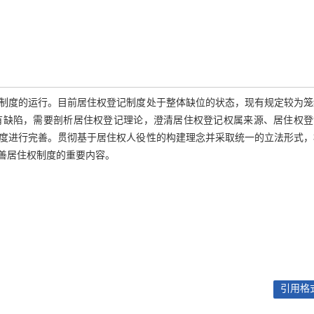
制度的运行。目前居住权登记制度处于整体缺位的状态，现有规定较为笼
有缺陷，需要剖析居住权登记理论，澄清居住权登记权属来源、居住权登
度进行完善。贯彻基于居住权人役性的构建理念并采取统一的立法形式，
善居住权制度的重要内容。
引用格式