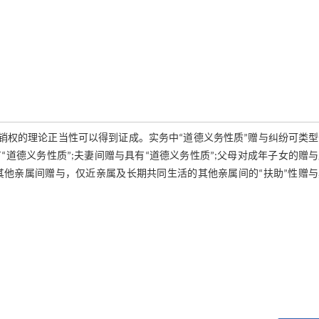
撤销权的理论正当性可以得到证成。实务中“道德义务性质”赠与纠纷可类
道德义务性质”;夫妻间赠与具有“道德义务性质”;父母对成年子女的赠
其他亲属间赠与，仅近亲属及长期共同生活的其他亲属间的“扶助”性赠