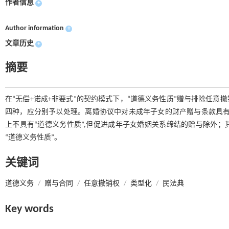
作者信息
+
Author information
+
文章历史
+
摘要
在“无偿+诺成+非要式”的契约模式下，“道德义务性质”赠与排除任意
四种，应分别予以处理。离婚协议中对未成年子女的财产赠与条款具有“
上不具有“道德义务性质”,但促进成年子女婚姻关系缔结的赠与除外；
“道德义务性质”。
关键词
道德义务
/
赠与合同
/
任意撤销权
/
类型化
/
民法典
Key words