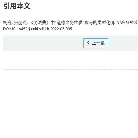
引用本文
杨巍, 张丽燕. 《民法典》中“道德义务性质”赠与的类型化[J].
山东科技大
DOI:10.16452/j.cnki.sdkjsk.2022.05.005
上一篇