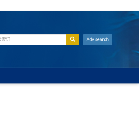
Adv search