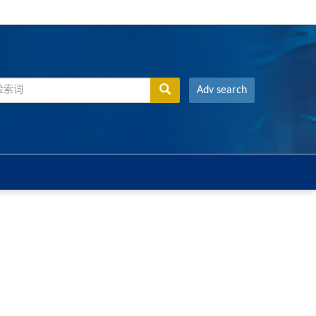
Adv search