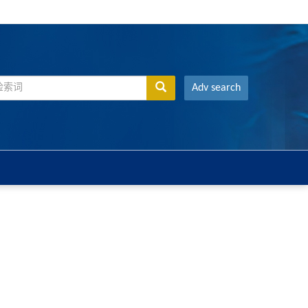
Adv search