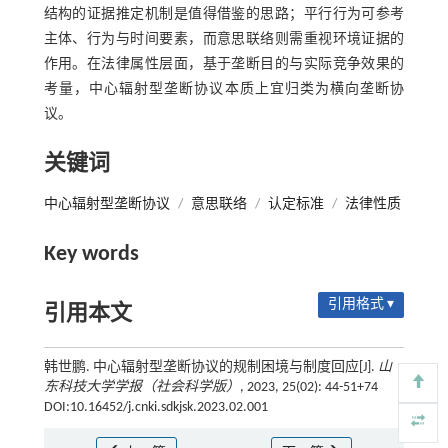
结构的证据推定机制是值得借鉴的思路；平行行为可参考
主体、行为与时间要素，而意思联络则需重视环境证据的
作用。在法律属性层面，基于垄断目的与实际竞争效果的
考量，中心辐射型垄断协议本质上宜归类为横向垄断协
议。
关键词
中心辐射型垄断协议
/
意思联络
/
认定标准
/
法律性质
Key words
引用格式 ▾
引用本文
韩世鹏. 中心辐射型垄断协议的规制困境与制度回应[J].
山
东科技大学学报（社会科学版）
, 2023, 25(02): 44-51+74
DOI:10.16452/j.cnki.sdkjsk.2023.02.001