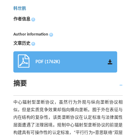
韩世鹏
作者信息
+
Author information
+
文章历史
+
PDF (1762K)
摘要
中心辐射型垄断协议，虽然行为外观与纵向垄断协议相
似，但是实质竞争效果却指向横向垄断。囿于外在表征与
内在结构的复杂性，该类垄断协议在认定标准与法律属性
层面遭遇了法理困境。规制中心辐射型垄断协议的前提是
构建具有可操作性的认定标准，“平行行为+意思联络”双层