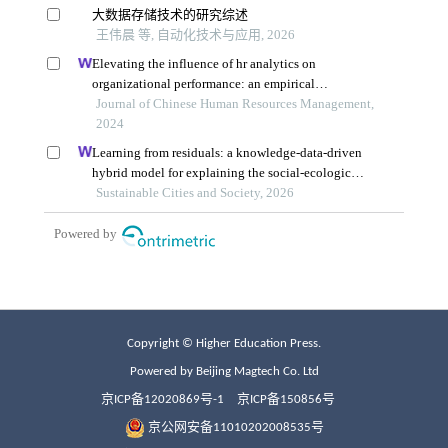
Copyright © Higher Education Press.
Powered by Beijing Magtech Co. Ltd
京ICP备12020869号-1
京ICP备150856号
京公网安备11010202008535号