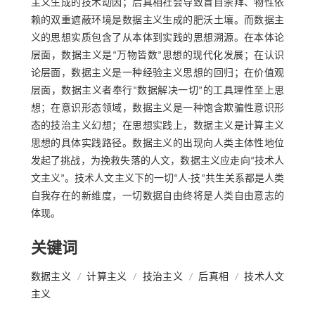
主义生成的技术动因；后真相社会导致盲目崇拜、物性依
赖的双重遮蔽环境是数据主义生成的肥沃土壤。而数据主
义的思想实质包含了从本体到实践的思想溯源。在本体论
层面，数据主义是“万物皆数”思想的现代化发展；在认识
论层面，数据主义是一种经验主义思想的回归；在价值观
层面，数据主义者奉行“数据解决一切”的工具理性至上思
想；在意识形态领域，数据主义是一种饱含欺骗性意识形
态的技治主义幻想；在思想实践上，数据主义是计算主义
思想的具体实践路径。数据主义的出现向人类主体性地位
发起了挑战，为挽救失落的人文，数据主义应走向“技术人
文主义”。技术人文主义下的一切“人-技”共生关系都是人类
自我存在的新维度，一切数据自由终将是人类自由意志的
体现。
关键词
数据主义
/
计算主义
/
技治主义
/
后真相
/
技术人文
主义