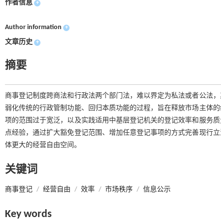
作者信息
+
Author information
+
文章历史
+
摘要
商事登记制度跨商法和行政法两个部门法，难以界定为私法或者公法，
弱化传统的行政管制功能、回归本质功能的过程，旨在释放市场主体的
项的范围过于宽泛，以及实践适用中基层登记机关的登记效率和服务质
点经验，通过扩大豁免登记范围、增加任意登记事项的方式完善现行立
体更大的经营自由空间。
关键词
商事登记
/
经营自由
/
效率
/
市场秩序
/
信息公示
Key words