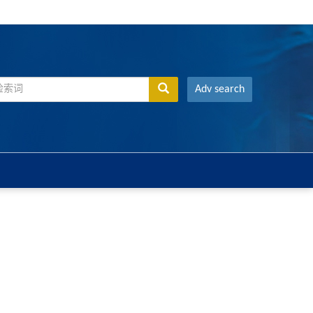
Adv search