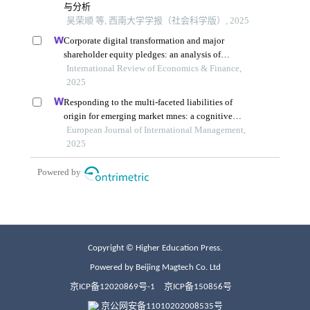
Copyright © Higher Education Press.
Powered by Beijing Magtech Co. Ltd
京ICP备12020869号-1
京ICP备150856号
京公网安备11010202008535号