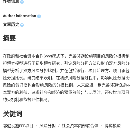
作者信息
+
Author information
+
文章历史
+
摘要
在政府和社会资本合作(PPP)模式下，完善邻避设施项目的风险分担
担博弈模型进行了初步博弈研究，判定风险分担方法和影响双方风险分
模型分析了双方风险分担比例，并在包括银行、项目监理方、项目承包
险分担比例。研究结果表明，在初步风险分担过程中，影响风险分担比
风险的偏好度也会影响风险的分担比例。未来应进一步完善邻避设施P
本双方的利益，追求社会和经济的双重效益；与此同时，还应增加项目
约束机制和监督评估机制。
关键词
邻避设施PPP项目
/
风险分担
/
社会资本内部联合体
/
博弈模型