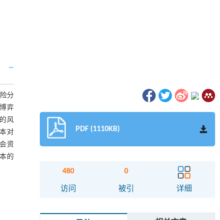
风险分
博弈
的风
PDF (1110KB)
本对
会资
本的
480
0
访问
被引
详细