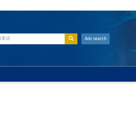
Adv search