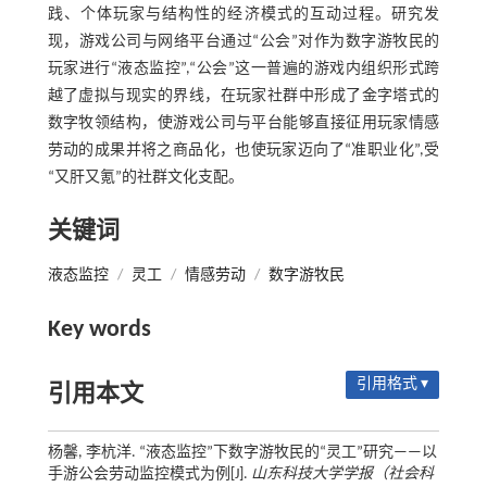
践、个体玩家与结构性的经济模式的互动过程。研究发
现，游戏公司与网络平台通过“公会”对作为数字游牧民的
玩家进行“液态监控”,“公会”这一普遍的游戏内组织形式跨
越了虚拟与现实的界线，在玩家社群中形成了金字塔式的
数字牧领结构，使游戏公司与平台能够直接征用玩家情感
劳动的成果并将之商品化，也使玩家迈向了“准职业化”,受
“又肝又氪”的社群文化支配。
关键词
液态监控
/
灵工
/
情感劳动
/
数字游牧民
Key words
引用格式 ▾
引用本文
杨馨, 李杭洋. “液态监控”下数字游牧民的“灵工”研究——以
手游公会劳动监控模式为例[J].
山东科技大学学报（社会科