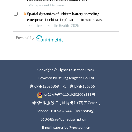
Copyright © Higher Education Press.
Powered by Beijing Magtech Co. Ltd
京ICP备12020869号-1
京ICP备150856号
京公网安备11010202008535号
网络出版服务许可证网出证(京)字第127号
Service: 010-58582445 (Technology);
010-58556485 (Subscription)
E-mail: subscribe@hep.com.cn