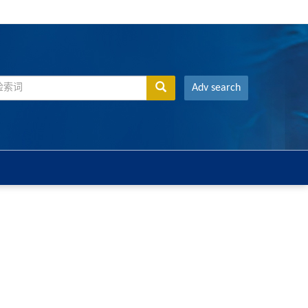
Adv search