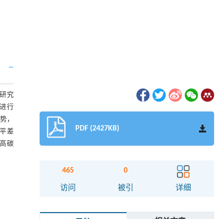
研究
率进行
势，
PDF (2427KB)
水平差
高碳
465
0
访问
被引
详细