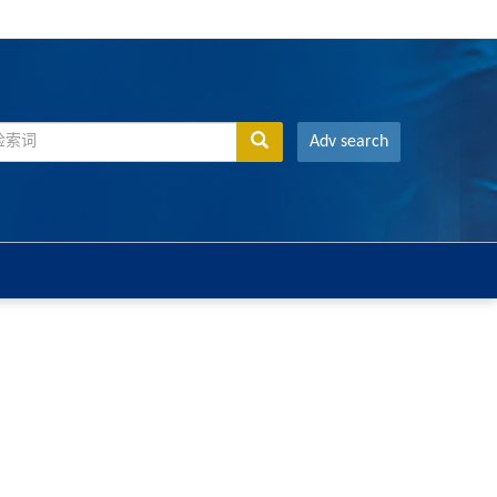
Adv search