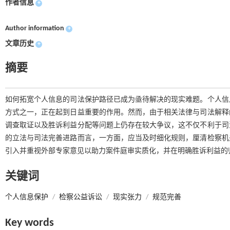
作者信息
+
Author information
+
文章历史
+
摘要
如何拓宽个人信息的司法保护路径已成为亟待解决的现实难题。个人信
方式之一，正在起到日益重要的作用。然而，由于相关法律与司法解释
调查取证以及胜诉利益分配等问题上仍存在较大争议，这不仅不利于司
的立法与司法完善进路而言，一方面，应当及时细化规则，厘清检察机
引入并重视外部专家意见以助力案件庭审实质化，并在明确胜诉利益的
关键词
个人信息保护
/
检察公益诉讼
/
现实张力
/
规范完善
Key words