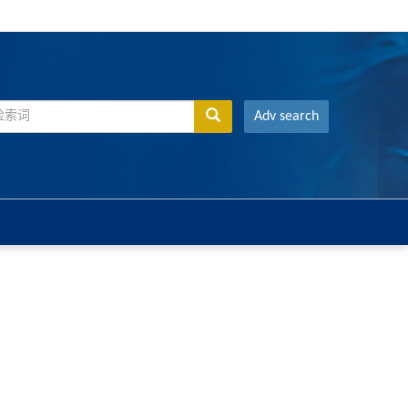
Adv search