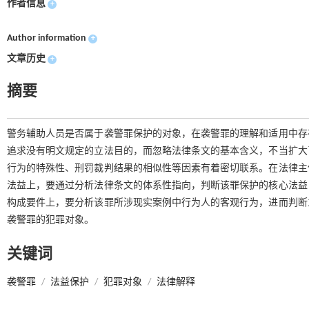
作者信息
+
Author information
+
文章历史
+
摘要
警务辅助人员是否属于袭警罪保护的对象，在袭警罪的理解和适用中存
追求没有明文规定的立法目的，而忽略法律条文的基本含义，不当扩大
行为的特殊性、刑罚裁判结果的相似性等因素有着密切联系。在法律主
法益上，要通过分析法律条文的体系性指向，判断该罪保护的核心法益
构成要件上，要分析该罪所涉现实案例中行为人的客观行为，进而判断
袭警罪的犯罪对象。
关键词
袭警罪
/
法益保护
/
犯罪对象
/
法律解释