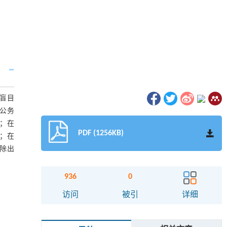
盲目
公务
；在
PDF (1256KB)
；在
除出
936
0
访问
被引
详细