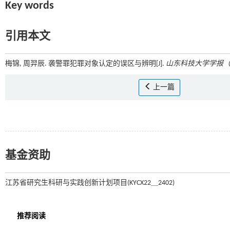
Key words
引用本文
梅锦, 周羿辰. 袭警罪犯罪对象认定的误区与辨明[J].
山东科技大学学报
上一篇
基金资助
江苏省研究生科研与实践创新计划项目(KYCX22＿2402)